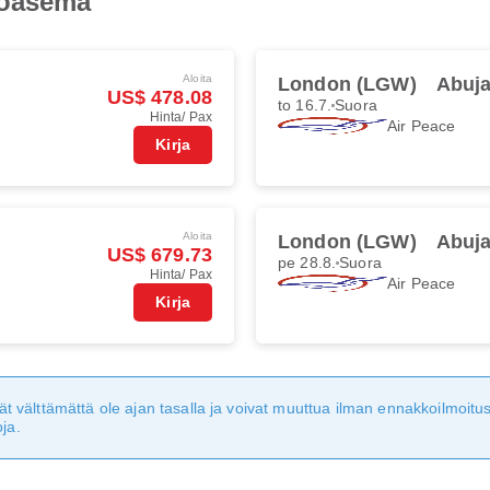
toasema
Aloita
London (LGW)
Abuja
US$ 478.08
to 16.7.
Suora
Hinta/ Pax
Air Peace
Kirja
Aloita
London (LGW)
Abuja
US$ 679.73
pe 28.8.
Suora
Hinta/ Pax
Air Peace
Kirja
eivät välttämättä ole ajan tasalla ja voivat muuttua ilman ennakkoilmoi
ja.