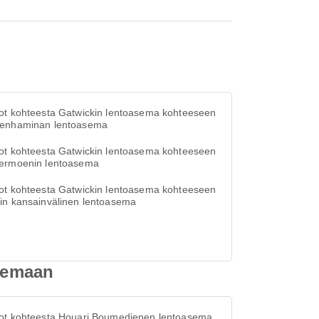
ot kohteesta Gatwickin lentoasema kohteeseen
enhaminan lentoasema
ot kohteesta Gatwickin lentoasema kohteeseen
ermoenin lentoasema
ot kohteesta Gatwickin lentoasema kohteeseen
in kansainvälinen lentoasema
asemaan
ot kohteesta Houari Boumedienen lentoasema