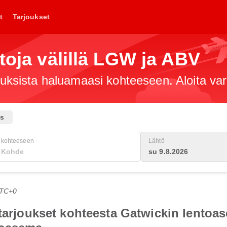
t
Tarjoukset
ntoja välillä LGW ja ABV
jouksista haluamaasi kohteeseen. Aloita va
us
kohteeseen
Lähtö
su 9.8.2026
UTC+0
totarjoukset kohteesta Gatwickin lent