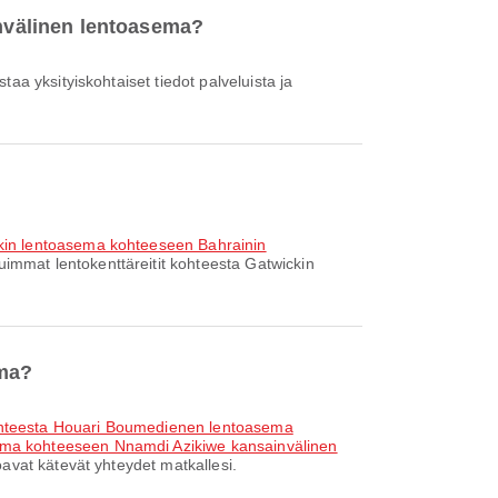
invälinen lentoasema?
ckin lentoasema kohteeseen Bahrainin
uimmat lentokenttäreitit kohteesta Gatwickin
ema?
ohteesta Houari Boumedienen lentoasema
ema kohteeseen Nnamdi Azikiwe kansainvälinen
avat kätevät yhteydet matkallesi.