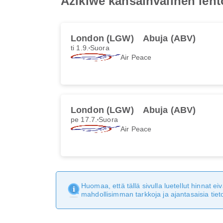
Azikiwe kansainvälinen len
London (LGW)
Abuja (ABV)
ti 1.9.
Suora
Air Peace
London (LGW)
Abuja (ABV)
pe 17.7.
Suora
Air Peace
Huomaa, että tällä sivulla luetellut hinnat 
mahdollisimman tarkkoja ja ajantasaisia tieto