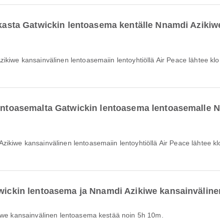
aikasta Gatwickin lentoasema kentälle Nnamdi Aziki
 lentoasemalta Gatwickin lentoasema lentoasemalle 
atwickin lentoasema ja Nnamdi Azikiwe kansainvälin
ikiwe kansainvälinen lentoasema kestää noin 5h 10m.