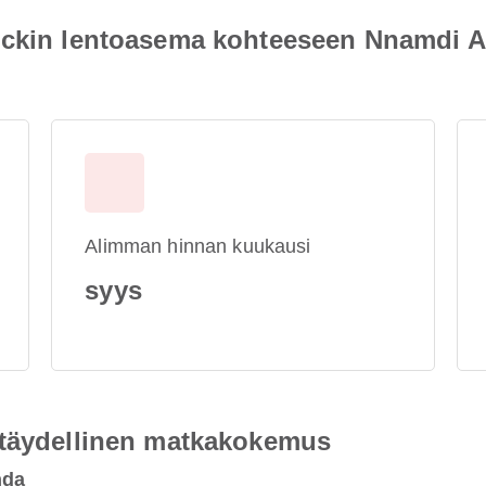
ickin lentoasema kohteeseen Nnamdi A
Alimman hinnan kuukausi
syys
 täydellinen matkakokemus
hda