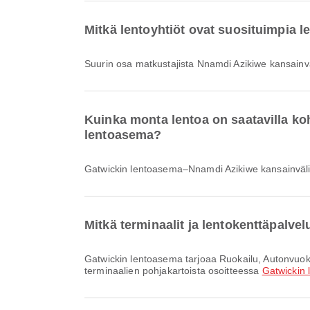
Mitkä lentoyhtiöt ovat suosituimpia 
Suurin osa matkustajista Nnamdi Azikiwe kansain
Kuinka monta lentoa on saatavilla k
lentoasema?
Gatwickin lentoasema–Nnamdi Azikiwe kansainväli
Mitkä terminaalit ja lentokenttäpalve
Gatwickin lentoasema tarjoaa Ruokailu, Autonvuokraus, Juna ja monia muita palveluja parantaakseen matkakokemustasi. Voit tarkistaa lisätiedot palveluista ja
terminaalien pohjakartoista osoitteessa
Gatwickin