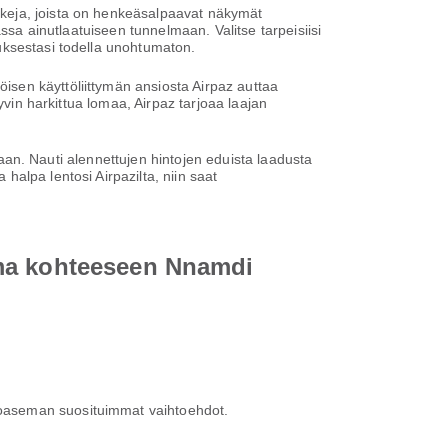
nkeja, joista on henkeäsalpaavat näkymät
ssa ainutlaatuiseen tunnelmaan. Valitse tarpeisiisi
uksestasi todella unohtumaton.
sen käyttöliittymän ansiosta Airpaz auttaa
yvin harkittua lomaa, Airpaz tarjoaa laajan
ntaan. Nauti alennettujen hintojen eduista laadusta
alpa lentosi Airpazilta, niin saat
ema kohteeseen Nnamdi
entoaseman suosituimmat vaihtoehdot.