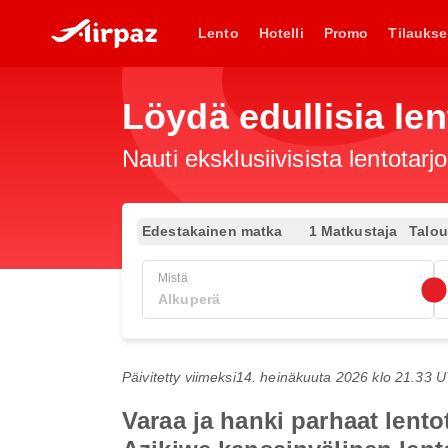
Lento
Hotelli
Promo
Tilaukse
Löydä edullisia le
Nauti eksklusiivisista lentotar
Edestakainen matka
1 Matkustaja
Talo
Mistä
Päivitetty viimeksi
14. heinäkuuta 2026 klo 21.33 
Varaa ja hanki parhaat len