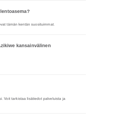
n lentoasema?
a ovat tämän kentän suosituimmat.
zikiwe kansainvälinen