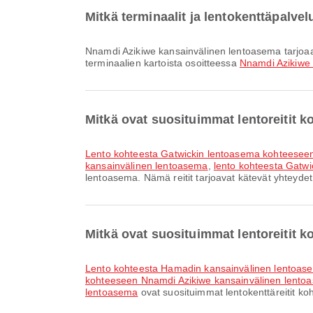
Mitkä terminaalit ja lentokenttäpalv
Nnamdi Azikiwe kansainvälinen lentoasema tarjoaa ja monia muita palveluja parantaaksesi matkakokemustasi. Voit tarkistaa yksityiskohtaiset tiedot palveluista ja
terminaalien kartoista osoitteessa
Nnamdi Azikiwe
Mitkä ovat suosituimmat lentoreitit 
lento kohteesta Gatwickin lentoasema kohteesee
kansainvälinen lentoasema
,
lento kohteesta Gat
lentoasema. Nämä reitit tarjoavat kätevät yhteydet
Mitkä ovat suosituimmat lentoreitit
lento kohteesta Hamadin kansainvälinen lentoa
kohteeseen Nnamdi Azikiwe kansainvälinen lento
lentoasema
ovat suosituimmat lentokenttäreitit ko