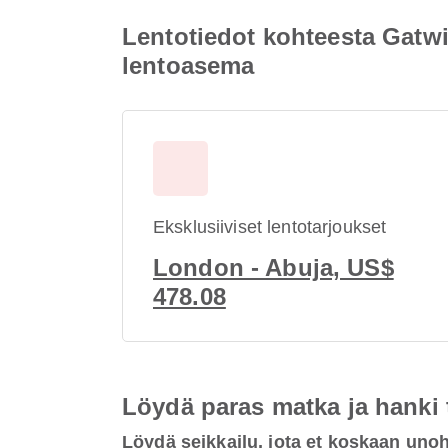
Lentotiedot kohteesta Gatw
lentoasema
Eksklusiiviset lentotarjoukset
London - Abuja, US$
478.08
Löydä paras matka ja hanki
Löydä seikkailu, jota et koskaan uno