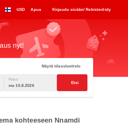
USD
Apua
Kirjaudu sisään/ Rekisteröidy
raus nyt!
Näytä tilausluettelo
Paluu
Etsi
ma 10.8.2026
oasema kohteeseen Nnamdi