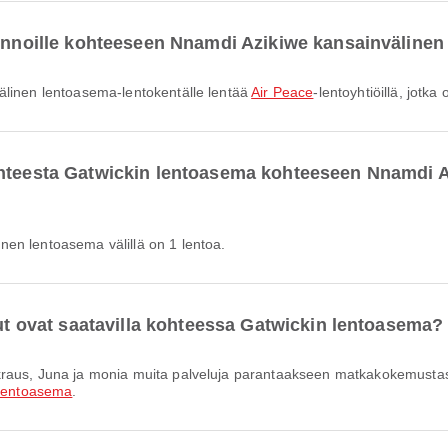
lennoille kohteeseen Nnamdi Azikiwe kansainväline
välinen lentoasema-lentokentälle lentää
Air Peace
-lentoyhtiöillä, jotk
ohteesta Gatwickin lentoasema kohteeseen Nnamdi A
nen lentoasema välillä on 1 lentoa.
lut ovat saatavilla kohteessa Gatwickin lentoasema?
 lentoasema
.