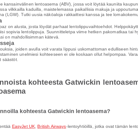
 kansainvälinen lentoasema (ABV), jossa voit löytää kauniita kaupu
assa vilkkailla kaduilla, maistelemassa paikallisia makuja ja uppoutuma
ema (LGW). Tutki uusia näköaloja rakkaittesi kanssa ja tee lomakokem
a
on alusta, josta löydät parhaat lentolippuvaihtoehdot. Helppokäyttöi
iisi sopivia lentolippuja. Suunnitteletpa viime hetken pakomatkaa tai h
asi on mahdollisimman kätevä.
isseja
arjouksia, joiden avulla voit varata lippusi uskomattoman edulliseen hi
staminen unelmiesi kohteeseen ei ole koskaan ollut helpompaa. Varaa h
 säästöt.
ennoista kohteesta Gatwickin lentoas
toasema
lennoilla kohteesta Gatwickin lentoasema?
lentää
EasyJet UK
,
British Airways
-lentoyhtiöillä, jotka ovat tämän l