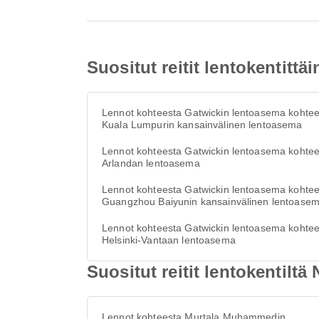
Suositut reitit lentokentitt
Lennot kohteesta Gatwickin lentoasema kohte
Kuala Lumpurin kansainvälinen lentoasema
Lennot kohteesta Gatwickin lentoasema kohte
Arlandan lentoasema
Lennot kohteesta Gatwickin lentoasema kohte
Guangzhou Baiyunin kansainvälinen lentoase
Lennot kohteesta Gatwickin lentoasema kohte
Helsinki-Vantaan lentoasema
Suositut reitit lentokentil
Lennot kohteesta Murtala Muhammedin