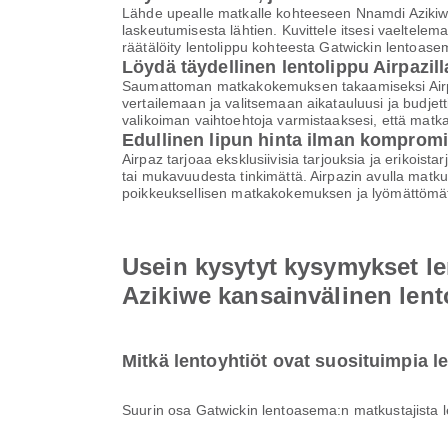
Lähde upealle matkalle kohteeseen Nnamdi Azikiwe
laskeutumisesta lähtien. Kuvittele itsesi vaeltelem
räätälöity lentolippu kohteesta Gatwickin lentoas
Löydä täydellinen lentolippu Airpazill
Saumattoman matkakokemuksen takaamiseksi Airpaz 
vertailemaan ja valitsemaan aikatauluusi ja budjett
valikoiman vaihtoehtoja varmistaaksesi, että matk
Edullinen lipun hinta ilman komprom
Airpaz tarjoaa eksklusiivisia tarjouksia ja erikoist
tai mukavuudesta tinkimättä. Airpazin avulla matku
poikkeuksellisen matkakokemuksen ja lyömättömät
Usein kysytyt kysymykset l
Azikiwe kansainvälinen len
Mitkä lentoyhtiöt ovat suosituimpia 
Suurin osa Gatwickin lentoasema:n matkustajista 