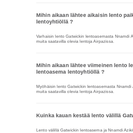
Mihin aikaan lähtee aikaisin lento p
lentoyhtiöllä ?
Varhaisin lento Gatwickin lentoasemasta Nnamdi Azikiwe kansainvälinen lentoasemaiin lentoyhtiöllä Air Peace lähtee klo 21.50. Voit tarkastella tätä aikataulua ja vertailla
muita saatavilla olevia lentoja Airpazissa.
Mihin aikaan lähtee viimeinen lento
lentoasema lentoyhtiöllä ?
Myöhäisin lento Gatwickin lentoasemasta Nnamdi Azikiwe kansainvälinen lentoasemaiin lentoyhtiöllä Air Peace lähtee klo 21.50. Voit tarkastella tätä aikataulua ja vertailla
muita saatavilla olevia lentoja Airpazissa.
Kuinka kauan kestää lento välillä G
Lento välillä Gatwickin lentoasema ja Nnamdi Az