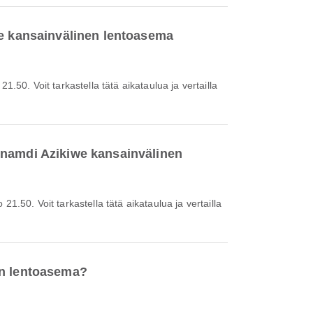
we kansainvälinen lentoasema
Nnamdi Azikiwe kansainvälinen
en lentoasema?