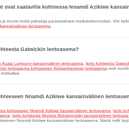
elut ovat saatavilla kohteessa Nnamdi Azikiwe kansa
 kansainvälinen lentoasema
.
kohteesta Gatwickin lentoasema?
n Kuala Lumpurin kansainvälinen lentoasema
,
lento kohteesta Gatwi
wickin lentoasema kohteeseen Kööpenhaminan lentoasema
ovat suosit
 matkallesi.
 kohteeseen Nnamdi Azikiwe kansainvälinen lentoas
sema kohteeseen Nnamdi Azikiwe kansainvälinen lentoasema
,
lento k
asema
,
lento kohteesta Murtala Muhammedin kansainvälinen lentoas
hteeseen Nnamdi Azikiwe kansainvälinen lentoasema. Nämä reitit tarjo