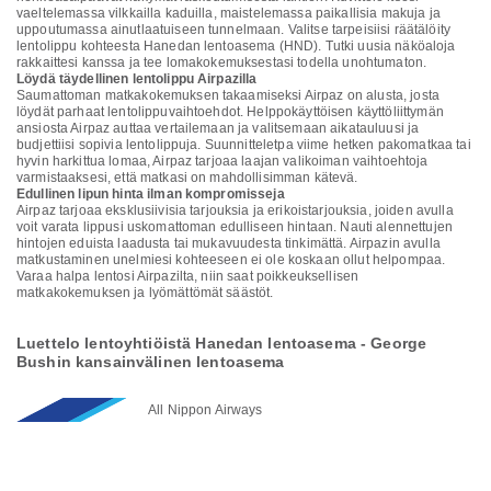
vaeltelemassa vilkkailla kaduilla, maistelemassa paikallisia makuja ja
uppoutumassa ainutlaatuiseen tunnelmaan. Valitse tarpeisiisi räätälöity
lentolippu kohteesta Hanedan lentoasema (HND). Tutki uusia näköaloja
rakkaittesi kanssa ja tee lomakokemuksestasi todella unohtumaton.
Löydä täydellinen lentolippu Airpazilla
Saumattoman matkakokemuksen takaamiseksi Airpaz on alusta, josta
löydät parhaat lentolippuvaihtoehdot. Helppokäyttöisen käyttöliittymän
ansiosta Airpaz auttaa vertailemaan ja valitsemaan aikatauluusi ja
budjettiisi sopivia lentolippuja. Suunnitteletpa viime hetken pakomatkaa tai
hyvin harkittua lomaa, Airpaz tarjoaa laajan valikoiman vaihtoehtoja
varmistaaksesi, että matkasi on mahdollisimman kätevä.
Edullinen lipun hinta ilman kompromisseja
Airpaz tarjoaa eksklusiivisia tarjouksia ja erikoistarjouksia, joiden avulla
voit varata lippusi uskomattoman edulliseen hintaan. Nauti alennettujen
hintojen eduista laadusta tai mukavuudesta tinkimättä. Airpazin avulla
matkustaminen unelmiesi kohteeseen ei ole koskaan ollut helpompaa.
Varaa halpa lentosi Airpazilta, niin saat poikkeuksellisen
matkakokemuksen ja lyömättömät säästöt.
Luettelo lentoyhtiöistä Hanedan lentoasema - George
Bushin kansainvälinen lentoasema
All Nippon Airways