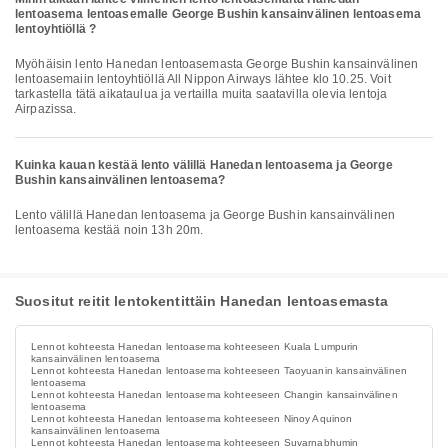
lentoasema lentoasemalle George Bushin kansainvälinen lentoasema
lentoyhtiöllä ?
Myöhäisin lento Hanedan lentoasemasta George Bushin kansainvälinen
lentoasemaiin lentoyhtiöllä All Nippon Airways lähtee klo 10.25. Voit
tarkastella tätä aikataulua ja vertailla muita saatavilla olevia lentoja
Airpazissa.
Kuinka kauan kestää lento välillä Hanedan lentoasema ja George
Bushin kansainvälinen lentoasema?
Lento välillä Hanedan lentoasema ja George Bushin kansainvälinen
lentoasema kestää noin 13h 20m.
Suositut reitit lentokentittäin Hanedan lentoasemasta
Lennot kohteesta Hanedan lentoasema kohteeseen Kuala Lumpurin
kansainvälinen lentoasema
Lennot kohteesta Hanedan lentoasema kohteeseen Taoyuanin kansainvälinen
lentoasema
Lennot kohteesta Hanedan lentoasema kohteeseen Changin kansainvälinen
lentoasema
Lennot kohteesta Hanedan lentoasema kohteeseen Ninoy Aquinon
kansainvälinen lentoasema
Lennot kohteesta Hanedan lentoasema kohteeseen Suvarnabhumin