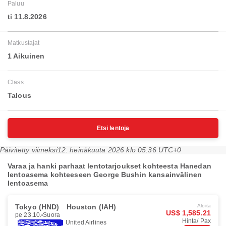
Paluu
ti 11.8.2026
Matkustajat
1 Aikuinen
Class
Talous
Etsi lentoja
Päivitetty viimeksi
12. heinäkuuta 2026 klo 05.36 UTC+0
Varaa ja hanki parhaat lentotarjoukset kohteesta Hanedan
lentoasema kohteeseen George Bushin kansainvälinen
lentoasema
Tokyo (HND)
Houston (IAH)
Aloita
US$ 1,585.21
pe 23.10.
Suora
Hinta/ Pax
United Airlines