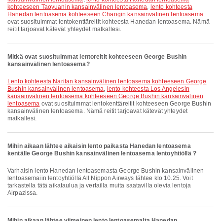
kohteeseen Taoyuanin kansainvälinen lentoasema
,
lento kohteesta
Hanedan lentoasema kohteeseen Changin kansainvälinen lentoasema
ovat suosituimmat lentokenttäreitit kohteesta Hanedan lentoasema. Nämä
reitit tarjoavat kätevät yhteydet matkallesi.
Mitkä ovat suosituimmat lentoreitit kohteeseen George Bushin
kansainvälinen lentoasema?
lento kohteesta Naritan kansainvälinen lentoasema kohteeseen George
Bushin kansainvälinen lentoasema
,
lento kohteesta Los Angelesin
kansainvälinen lentoasema kohteeseen George Bushin kansainvälinen
lentoasema
ovat suosituimmat lentokenttäreitit kohteeseen George Bushin
kansainvälinen lentoasema. Nämä reitit tarjoavat kätevät yhteydet
matkallesi.
Mihin aikaan lähtee aikaisin lento paikasta Hanedan lentoasema
kentälle George Bushin kansainvälinen lentoasema lentoyhtiöllä ?
Varhaisin lento Hanedan lentoasemasta George Bushin kansainvälinen
lentoasemaiin lentoyhtiöllä All Nippon Airways lähtee klo 10.25. Voit
tarkastella tätä aikataulua ja vertailla muita saatavilla olevia lentoja
Airpazissa.
Mihin aikaan lähtee viimeinen lento lentoasemalta Hanedan