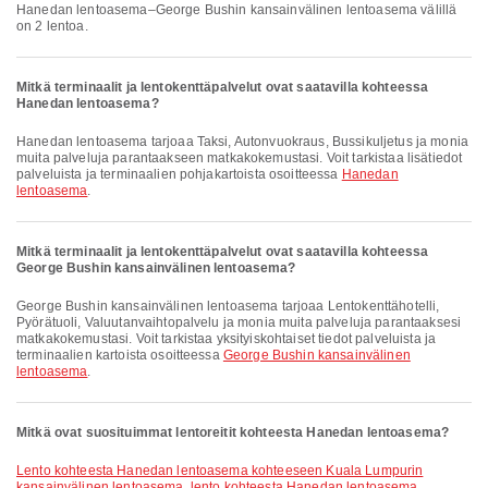
Hanedan lentoasema–George Bushin kansainvälinen lentoasema välillä
on 2 lentoa.
Mitkä terminaalit ja lentokenttäpalvelut ovat saatavilla kohteessa
Hanedan lentoasema?
Hanedan lentoasema tarjoaa Taksi, Autonvuokraus, Bussikuljetus ja monia
muita palveluja parantaakseen matkakokemustasi. Voit tarkistaa lisätiedot
palveluista ja terminaalien pohjakartoista osoitteessa
Hanedan
lentoasema
.
Mitkä terminaalit ja lentokenttäpalvelut ovat saatavilla kohteessa
George Bushin kansainvälinen lentoasema?
George Bushin kansainvälinen lentoasema tarjoaa Lentokenttähotelli,
Pyörätuoli, Valuutanvaihtopalvelu ja monia muita palveluja parantaaksesi
matkakokemustasi. Voit tarkistaa yksityiskohtaiset tiedot palveluista ja
terminaalien kartoista osoitteessa
George Bushin kansainvälinen
lentoasema
.
Mitkä ovat suosituimmat lentoreitit kohteesta Hanedan lentoasema?
lento kohteesta Hanedan lentoasema kohteeseen Kuala Lumpurin
kansainvälinen lentoasema
,
lento kohteesta Hanedan lentoasema