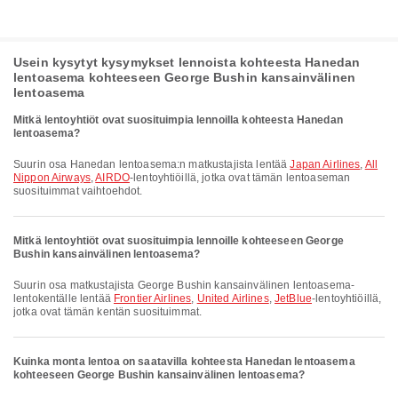
Usein kysytyt kysymykset lennoista kohteesta Hanedan
lentoasema kohteeseen George Bushin kansainvälinen
lentoasema
Mitkä lentoyhtiöt ovat suosituimpia lennoilla kohteesta Hanedan
lentoasema?
Suurin osa Hanedan lentoasema:n matkustajista lentää
Japan Airlines
,
All
Nippon Airways
,
AIRDO
-lentoyhtiöillä, jotka ovat tämän lentoaseman
suosituimmat vaihtoehdot.
Mitkä lentoyhtiöt ovat suosituimpia lennoille kohteeseen George
Bushin kansainvälinen lentoasema?
Suurin osa matkustajista George Bushin kansainvälinen lentoasema-
lentokentälle lentää
Frontier Airlines
,
United Airlines
,
JetBlue
-lentoyhtiöillä,
jotka ovat tämän kentän suosituimmat.
Kuinka monta lentoa on saatavilla kohteesta Hanedan lentoasema
kohteeseen George Bushin kansainvälinen lentoasema?