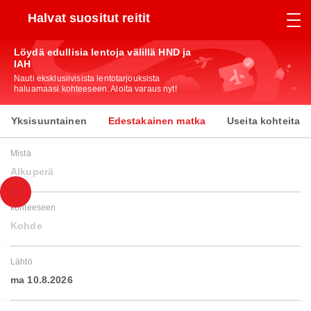
Halvat suositut reitit
Löydä edullisia lentoja välillä HND ja
IAH
Nauti eksklusiivisista lentotarjouksista
haluamaasi kohteeseen. Aloita varaus nyt!
Yksisuuntainen
Edestakainen matka
Useita kohteita
Mistä
Alkuperä
kohteeseen
Kohde
Lähtö
ma 10.8.2026