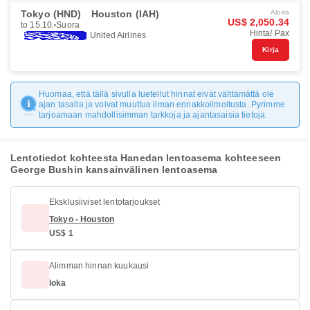
Tokyo (HND)
Houston (IAH)
Aloita
US$ 2,050.34
to 15.10.
Suora
Hinta/ Pax
United Airlines
Kirja
Huomaa, että tällä sivulla luetellut hinnat eivät välttämättä ole
ajan tasalla ja voivat muuttua ilman ennakkoilmoitusta. Pyrimme
tarjoamaan mahdollisimman tarkkoja ja ajantasaisia tietoja.
Lentotiedot kohteesta Hanedan lentoasema kohteeseen
George Bushin kansainvälinen lentoasema
Eksklusiiviset lentotarjoukset
Tokyo - Houston
US$ 1
Alimman hinnan kuukausi
loka