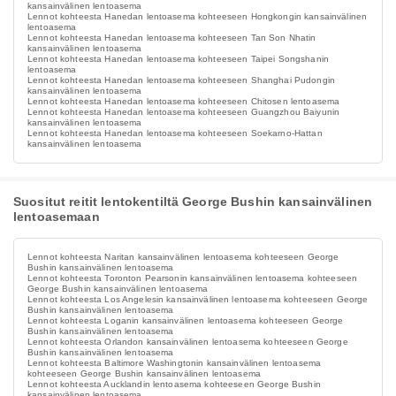
kansainvälinen lentoasema
Lennot kohteesta Hanedan lentoasema kohteeseen Hongkongin kansainvälinen
lentoasema
Lennot kohteesta Hanedan lentoasema kohteeseen Tan Son Nhatin
kansainvälinen lentoasema
Lennot kohteesta Hanedan lentoasema kohteeseen Taipei Songshanin
lentoasema
Lennot kohteesta Hanedan lentoasema kohteeseen Shanghai Pudongin
kansainvälinen lentoasema
Lennot kohteesta Hanedan lentoasema kohteeseen Chitosen lentoasema
Lennot kohteesta Hanedan lentoasema kohteeseen Guangzhou Baiyunin
kansainvälinen lentoasema
Lennot kohteesta Hanedan lentoasema kohteeseen Soekarno-Hattan
kansainvälinen lentoasema
Suositut reitit lentokentiltä George Bushin kansainvälinen
lentoasemaan
Lennot kohteesta Naritan kansainvälinen lentoasema kohteeseen George
Bushin kansainvälinen lentoasema
Lennot kohteesta Toronton Pearsonin kansainvälinen lentoasema kohteeseen
George Bushin kansainvälinen lentoasema
Lennot kohteesta Los Angelesin kansainvälinen lentoasema kohteeseen George
Bushin kansainvälinen lentoasema
Lennot kohteesta Loganin kansainvälinen lentoasema kohteeseen George
Bushin kansainvälinen lentoasema
Lennot kohteesta Orlandon kansainvälinen lentoasema kohteeseen George
Bushin kansainvälinen lentoasema
Lennot kohteesta Baltimore Washingtonin kansainvälinen lentoasema
kohteeseen George Bushin kansainvälinen lentoasema
Lennot kohteesta Aucklandin lentoasema kohteeseen George Bushin
kansainvälinen lentoasema