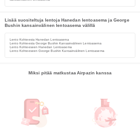
Lisää suositeltuja lentoja Hanedan lentoasema ja George
Bushin kansainvälinen lentoasema välillä
Lento Kohteesta Hanedan Lentoasema
Lento Kohteesta George Bushin Kansainvälinen Lentoasema
Lento Kohteeseen Hanedan Lentoasema
Lento Kohteeseen George Bushin Kansainvälinen Lentoasema
Miksi pitää matkustaa Airpazin kanssa