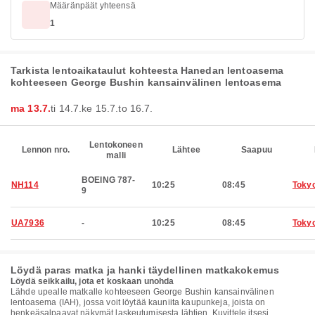
Määränpäät yhteensä
1
Tarkista lentoaikataulut kohteesta Hanedan lentoasema
kohteeseen George Bushin kansainvälinen lentoasema
ma 13.7.
ti 14.7.
ke 15.7.
to 16.7.
Lentokoneen
Lennon nro.
Lähtee
Saapuu
malli
BOEING 787-
NH114
10:25
08:45
Toky
9
UA7936
-
10:25
08:45
Toky
Löydä paras matka ja hanki täydellinen matkakokemus
Löydä seikkailu, jota et koskaan unohda
Lähde upealle matkalle kohteeseen George Bushin kansainvälinen
lentoasema (IAH), jossa voit löytää kauniita kaupunkeja, joista on
henkeäsalpaavat näkymät laskeutumisesta lähtien. Kuvittele itsesi