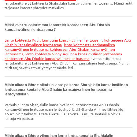
lentokenttäreitit kohteesta Shahjalalin kansainvälinen lentoasema. Nämä reitit
tarjoavat kätevät yhteydet matkallesi.
Mitkä ovat suosituimmat lentoreitit kohteeseen Abu Dhabin
kansainvälinen lentoasema?
lento kohteesta Kuala Lumpurin kansainvälinen lentoasema kohteeseen Abu
Dhabin kansainvälinen lentoasema
,
lento kohteesta Bandaranaiken
kansainvälinen lentoasema kohteeseen Abu Dhabin kansainvälinen
lentoasema
,
lento kohteesta Ninoy Aquinon kansainvälinen lentoasema
kohteeseen Abu Dhabin kansainvälinen lentoasema
ovat suosituimmat
lentokenttäreitit kohteeseen Abu Dhabin kansainvälinen lentoasema. Nämä
reitit tarjoavat kätevät yhteydet matkallesi.
Mihin aikaan lähtee aikaisin lento paikasta Shahjalalin kansainvälinen
lentoasema kentälle Abu Dhabin kansainvälinen lentoasema
lentoyhtiöllä ?
Varhaisin lento Shahjalalin kansainvälinen lentoasemasta Abu Dhabin
kansainvälinen lentoasemaiin lentoyhtiöllä US-Bangla Airlines lähtee klo
15.45. Voit tarkastella tätä aikataulua ja vertailla muita saatavilla olevia
lentoja Airpazissa.
Mihin aikaan lähtee viimeinen lento lentoasemalta Shahjalalin