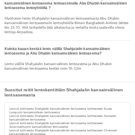
kansainvälinen lentoasema lentoasemalle Abu Dhabin kansainvälinen
lentoasema lentoyhtiöllä ?
Myöhäisin lento Shahjalalin kansainvälinen lentoasemasta Abu Dhabin
kansainvälinen lentoasemaiin lentoyhtiöllä Biman Bangladesh Airlines lähtee
klo 21.55. Voit tarkastella tätä aikataulua ja vertailla muita saatavilla olevia
lentoja Airpazissa.
Kuinka kauan kestää lento välillä Shahjalalin kansainvälinen
lentoasema ja Abu Dhabin kansainvälinen lentoasema?
Lento välillä Shahjalalin kansainvälinen lentoasema ja Abu Dhabin
kansainvälinen lentoasema kestää noin 5h 12m.
Suositut reitit lentokentittäin Shahjalalin kansainvälinen
lentoasemasta
Lennot kohteesta Shahjalalin kansainvälinen lentoasema kohteeseen Kuala
Lumpurin kansainvälinen lentoasema
Lennot kohteesta Shahjalalin kansainvälinen lentoasema kohteeseen Hamadin
kansainvälinen lentoasema
Lennot kohteesta Shahjalalin kansainvälinen lentoasema kohteeseen
Suvarnabhumin kansainvälinen lentoasema
Lennot kohteesta Shahjalalin kansainvälinen lentoasema kohteeseen Chennain
kansainvälinen lentoasema