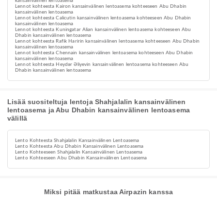
kansainvälinen lentoasema
Lennot kohteesta Kairon kansainvälinen lentoasema kohteeseen Abu Dhabin
kansainvälinen lentoasema
Lennot kohteesta Calicutin kansainvälinen lentoasema kohteeseen Abu Dhabin
kansainvälinen lentoasema
Lennot kohteesta Kuningatar Alian kansainvälinen lentoasema kohteeseen Abu
Dhabin kansainvälinen lentoasema
Lennot kohteesta Rafik Haririn kansainvälinen lentoasema kohteeseen Abu Dhabin
kansainvälinen lentoasema
Lennot kohteesta Chennain kansainvälinen lentoasema kohteeseen Abu Dhabin
kansainvälinen lentoasema
Lennot kohteesta Heydər Əliyevin kansainvälinen lentoasema kohteeseen Abu
Dhabin kansainvälinen lentoasema
Lisää suositeltuja lentoja Shahjalalin kansainvälinen
lentoasema ja Abu Dhabin kansainvälinen lentoasema
välillä
Lento Kohteesta Shahjalalin Kansainvälinen Lentoasema
Lento Kohteesta Abu Dhabin Kansainvälinen Lentoasema
Lento Kohteeseen Shahjalalin Kansainvälinen Lentoasema
Lento Kohteeseen Abu Dhabin Kansainvälinen Lentoasema
Miksi pitää matkustaa Airpazin kanssa