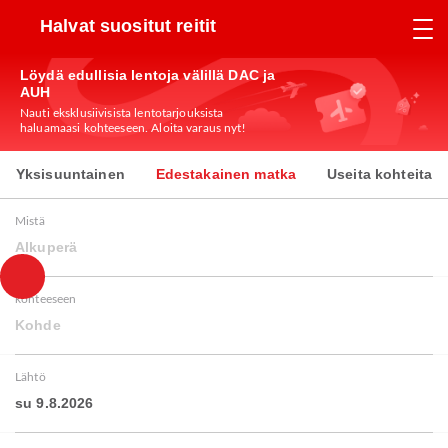
Halvat suositut reitit
Löydä edullisia lentoja välillä DAC ja
AUH
Nauti eksklusiivisista lentotarjouksista
haluamaasi kohteeseen. Aloita varaus nyt!
Yksisuuntainen
Edestakainen matka
Useita kohteita
Mistä
Alkuperä
kohteeseen
Kohde
Lähtö
su 9.8.2026