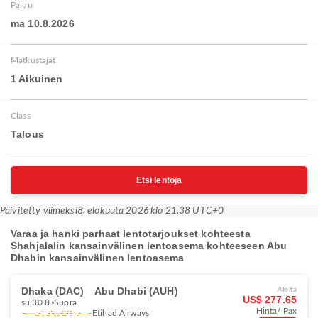
Paluu
ma 10.8.2026
Matkustajat
1 Aikuinen
Class
Talous
Etsi lentoja
Päivitetty viimeksi
8. elokuuta 2026 klo 21.38 UTC+0
Varaa ja hanki parhaat lentotarjoukset kohteesta
Shahjalalin kansainvälinen lentoasema kohteeseen Abu
Dhabin kansainvälinen lentoasema
Dhaka (DAC)
Abu Dhabi (AUH)
Aloita
US$ 277.65
su 30.8.
Suora
Hinta/ Pax
Etihad Airways