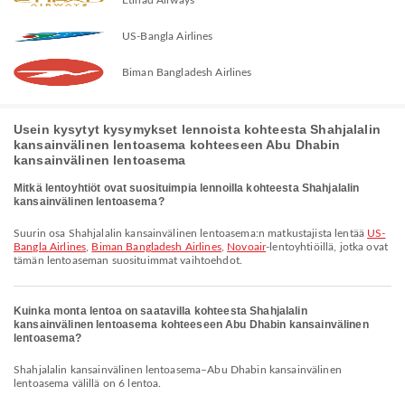
US-Bangla Airlines
Biman Bangladesh Airlines
Usein kysytyt kysymykset lennoista kohteesta Shahjalalin
kansainvälinen lentoasema kohteeseen Abu Dhabin
kansainvälinen lentoasema
Mitkä lentoyhtiöt ovat suosituimpia lennoilla kohteesta Shahjalalin
kansainvälinen lentoasema?
Suurin osa Shahjalalin kansainvälinen lentoasema:n matkustajista lentää
US-
Bangla Airlines
,
Biman Bangladesh Airlines
,
Novoair
-lentoyhtiöillä, jotka ovat
tämän lentoaseman suosituimmat vaihtoehdot.
Kuinka monta lentoa on saatavilla kohteesta Shahjalalin
kansainvälinen lentoasema kohteeseen Abu Dhabin kansainvälinen
lentoasema?
Shahjalalin kansainvälinen lentoasema–Abu Dhabin kansainvälinen
lentoasema välillä on 6 lentoa.