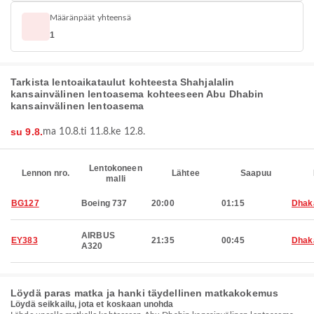
Määränpäät yhteensä
1
Tarkista lentoaikataulut kohteesta Shahjalalin
kansainvälinen lentoasema kohteeseen Abu Dhabin
kansainvälinen lentoasema
su 9.8.
ma 10.8.
ti 11.8.
ke 12.8.
Lentokoneen
Lennon nro.
Lähtee
Saapuu
malli
BG127
Boeing 737
20:00
01:15
Dhak
AIRBUS
EY383
21:35
00:45
Dhak
A320
Löydä paras matka ja hanki täydellinen matkakokemus
Löydä seikkailu, jota et koskaan unohda