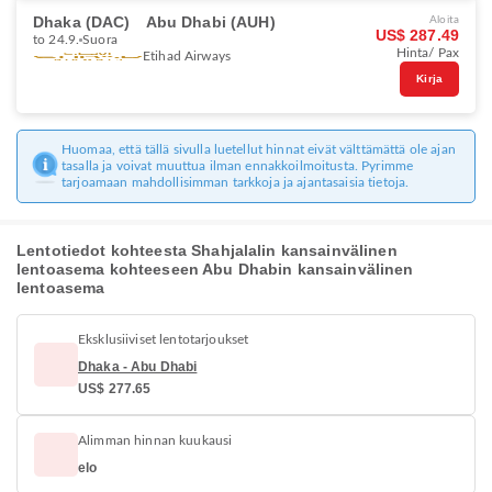
Dhaka (DAC)
Abu Dhabi (AUH)
Aloita
US$ 287.49
to 24.9.
Suora
Hinta/ Pax
Etihad Airways
Kirja
Huomaa, että tällä sivulla luetellut hinnat eivät välttämättä ole ajan
tasalla ja voivat muuttua ilman ennakkoilmoitusta. Pyrimme
tarjoamaan mahdollisimman tarkkoja ja ajantasaisia tietoja.
Lentotiedot kohteesta Shahjalalin kansainvälinen
lentoasema kohteeseen Abu Dhabin kansainvälinen
lentoasema
Eksklusiiviset lentotarjoukset
Dhaka - Abu Dhabi
US$ 277.65
Alimman hinnan kuukausi
elo