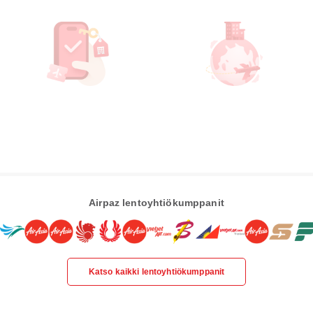
Airpaz lentoyhtiökumppanit
Katso kaikki lentoyhtiökumppanit