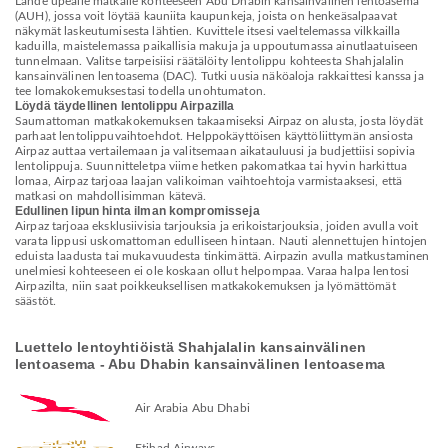
Lähde upealle matkalle kohteeseen Abu Dhabin kansainvälinen lentoasema
(AUH), jossa voit löytää kauniita kaupunkeja, joista on henkeäsalpaavat
näkymät laskeutumisesta lähtien. Kuvittele itsesi vaeltelemassa vilkkailla
kaduilla, maistelemassa paikallisia makuja ja uppoutumassa ainutlaatuiseen
tunnelmaan. Valitse tarpeisiisi räätälöity lentolippu kohteesta Shahjalalin
kansainvälinen lentoasema (DAC). Tutki uusia näköaloja rakkaittesi kanssa ja
tee lomakokemuksestasi todella unohtumaton.
Löydä täydellinen lentolippu Airpazilla
Saumattoman matkakokemuksen takaamiseksi Airpaz on alusta, josta löydät
parhaat lentolippuvaihtoehdot. Helppokäyttöisen käyttöliittymän ansiosta
Airpaz auttaa vertailemaan ja valitsemaan aikatauluusi ja budjettiisi sopivia
lentolippuja. Suunnitteletpa viime hetken pakomatkaa tai hyvin harkittua
lomaa, Airpaz tarjoaa laajan valikoiman vaihtoehtoja varmistaaksesi, että
matkasi on mahdollisimman kätevä.
Edullinen lipun hinta ilman kompromisseja
Airpaz tarjoaa eksklusiivisia tarjouksia ja erikoistarjouksia, joiden avulla voit
varata lippusi uskomattoman edulliseen hintaan. Nauti alennettujen hintojen
eduista laadusta tai mukavuudesta tinkimättä. Airpazin avulla matkustaminen
unelmiesi kohteeseen ei ole koskaan ollut helpompaa. Varaa halpa lentosi
Airpazilta, niin saat poikkeuksellisen matkakokemuksen ja lyömättömät
säästöt.
Luettelo lentoyhtiöistä Shahjalalin kansainvälinen
lentoasema - Abu Dhabin kansainvälinen lentoasema
Air Arabia Abu Dhabi
Etihad Airways