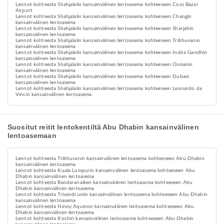
Lennot kohteesta Shahjalalin kansainvälinen lentoasema kohteeseen Coxs Bazar
Airport
Lennot kohteesta Shahjalalin kansainvälinen lentoasema kohteeseen Changin
kansainvälinen lentoasema
Lennot kohteesta Shahjalalin kansainvälinen lentoasema kohteeseen Sharjahin
kansainvälinen lentoasema
Lennot kohteesta Shahjalalin kansainvälinen lentoasema kohteeseen Tribhuvanin
kansainvälinen lentoasema
Lennot kohteesta Shahjalalin kansainvälinen lentoasema kohteeseen Indira Gandhin
kansainvälinen lentoasema
Lennot kohteesta Shahjalalin kansainvälinen lentoasema kohteeseen Osmanin
kansainvälinen lentoasema
Lennot kohteesta Shahjalalin kansainvälinen lentoasema kohteeseen Dubain
kansainvälinen lentoasema
Lennot kohteesta Shahjalalin kansainvälinen lentoasema kohteeseen Leonardo da
Vincin kansainvälinen lentoasema
Suositut reitit lentokentiltä Abu Dhabin kansainvälinen
lentoasemaan
Lennot kohteesta Tribhuvanin kansainvälinen lentoasema kohteeseen Abu Dhabin
kansainvälinen lentoasema
Lennot kohteesta Kuala Lumpurin kansainvälinen lentoasema kohteeseen Abu
Dhabin kansainvälinen lentoasema
Lennot kohteesta Bandaranaiken kansainvälinen lentoasema kohteeseen Abu
Dhabin kansainvälinen lentoasema
Lennot kohteesta Trivandrumin kansainvälinen lentoasema kohteeseen Abu Dhabin
kansainvälinen lentoasema
Lennot kohteesta Ninoy Aquinon kansainvälinen lentoasema kohteeseen Abu
Dhabin kansainvälinen lentoasema
Lennot kohteesta Kochin kansainvälinen lentoasema kohteeseen Abu Dhabin