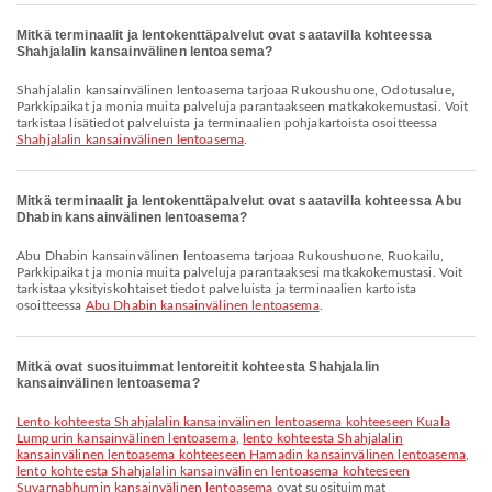
Mitkä terminaalit ja lentokenttäpalvelut ovat saatavilla kohteessa
Shahjalalin kansainvälinen lentoasema?
Shahjalalin kansainvälinen lentoasema tarjoaa Rukoushuone, Odotusalue,
Parkkipaikat ja monia muita palveluja parantaakseen matkakokemustasi. Voit
tarkistaa lisätiedot palveluista ja terminaalien pohjakartoista osoitteessa
Shahjalalin kansainvälinen lentoasema
.
Mitkä terminaalit ja lentokenttäpalvelut ovat saatavilla kohteessa Abu
Dhabin kansainvälinen lentoasema?
Abu Dhabin kansainvälinen lentoasema tarjoaa Rukoushuone, Ruokailu,
Parkkipaikat ja monia muita palveluja parantaaksesi matkakokemustasi. Voit
tarkistaa yksityiskohtaiset tiedot palveluista ja terminaalien kartoista
osoitteessa
Abu Dhabin kansainvälinen lentoasema
.
Mitkä ovat suosituimmat lentoreitit kohteesta Shahjalalin
kansainvälinen lentoasema?
lento kohteesta Shahjalalin kansainvälinen lentoasema kohteeseen Kuala
Lumpurin kansainvälinen lentoasema
,
lento kohteesta Shahjalalin
kansainvälinen lentoasema kohteeseen Hamadin kansainvälinen lentoasema
,
lento kohteesta Shahjalalin kansainvälinen lentoasema kohteeseen
Suvarnabhumin kansainvälinen lentoasema
ovat suosituimmat