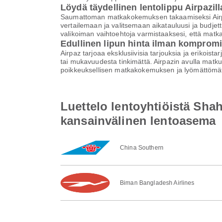
Löydä täydellinen lentolippu Airpazill
Saumattoman matkakokemuksen takaamiseksi Airpaz 
vertailemaan ja valitsemaan aikatauluusi ja budjett
valikoiman vaihtoehtoja varmistaaksesi, että matk
Edullinen lipun hinta ilman komprom
Airpaz tarjoaa eksklusiivisia tarjouksia ja erikoist
tai mukavuudesta tinkimättä. Airpazin avulla matku
poikkeuksellisen matkakokemuksen ja lyömättömät
Luettelo lentoyhtiöistä Sha
kansainvälinen lentoasema
China Southern
Biman Bangladesh Airlines