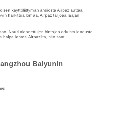
sen käyttöliittymän ansiosta Airpaz auttaa
yvin harkittua lomaa, Airpaz tarjoaa laajan
ntaan. Nauti alennettujen hintojen eduista laadusta
alpa lentosi Airpazilta, niin saat
Guangzhou Baiyunin
nes