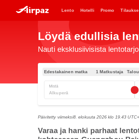
Lento
Hotelli
Promo
Tilaukse
Löydä edullisia len
Nauti eksklusiivisista lentotar
Edestakainen matka
1 Matkustaja
Talo
Mistä
Päivitetty viimeksi
8. elokuuta 2026 klo 19.43 UTC
Varaa ja hanki parhaat lent