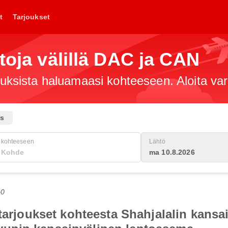
t
Tarjoukset
toja välillä DAC ja CAN
jouksista haluamaasi kohteeseen. Aloita va
us
kohteeseen
Lähtö
ma 10.8.2026
+0
otarjoukset kohteesta Shahjalalin kans