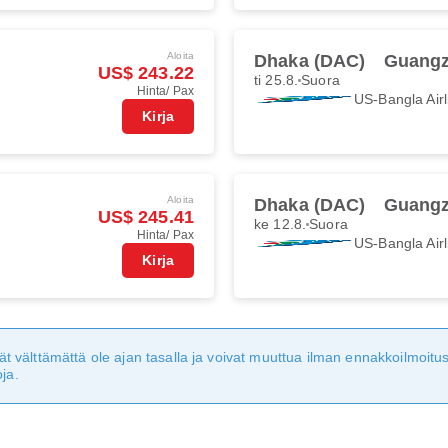
Aloita
Dhaka (DAC)
Guangz
US$ 243.22
ti 25.8.
Suora
Hinta/ Pax
US-Bangla Airl
Kirja
Aloita
Dhaka (DAC)
Guangz
US$ 245.41
ke 12.8.
Suora
Hinta/ Pax
US-Bangla Airl
Kirja
eivät välttämättä ole ajan tasalla ja voivat muuttua ilman ennakkoilmoi
ja.