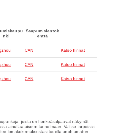
umiskaupu
Saapumislentok
nki
enttä
gzhou
CAN
Katso hinnat
gzhou
CAN
Katso hinnat
gzhou
CAN
Katso hinnat
aupunkeja, joista on henkeäsalpaavat näkymät
ssa ainutlaatuiseen tunnelmaan. Valitse tarpeisiisi
ja tee lomakokemuksestasi todella unohtumaton.