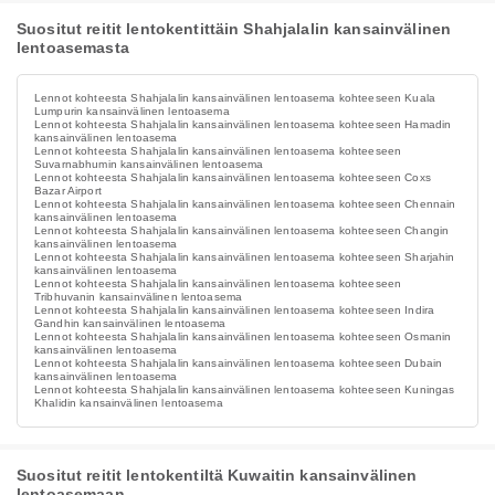
Suositut reitit lentokentittäin Shahjalalin kansainvälinen
lentoasemasta
Lennot kohteesta Shahjalalin kansainvälinen lentoasema kohteeseen Kuala
Lumpurin kansainvälinen lentoasema
Lennot kohteesta Shahjalalin kansainvälinen lentoasema kohteeseen Hamadin
kansainvälinen lentoasema
Lennot kohteesta Shahjalalin kansainvälinen lentoasema kohteeseen
Suvarnabhumin kansainvälinen lentoasema
Lennot kohteesta Shahjalalin kansainvälinen lentoasema kohteeseen Coxs
Bazar Airport
Lennot kohteesta Shahjalalin kansainvälinen lentoasema kohteeseen Chennain
kansainvälinen lentoasema
Lennot kohteesta Shahjalalin kansainvälinen lentoasema kohteeseen Changin
kansainvälinen lentoasema
Lennot kohteesta Shahjalalin kansainvälinen lentoasema kohteeseen Sharjahin
kansainvälinen lentoasema
Lennot kohteesta Shahjalalin kansainvälinen lentoasema kohteeseen
Tribhuvanin kansainvälinen lentoasema
Lennot kohteesta Shahjalalin kansainvälinen lentoasema kohteeseen Indira
Gandhin kansainvälinen lentoasema
Lennot kohteesta Shahjalalin kansainvälinen lentoasema kohteeseen Osmanin
kansainvälinen lentoasema
Lennot kohteesta Shahjalalin kansainvälinen lentoasema kohteeseen Dubain
kansainvälinen lentoasema
Lennot kohteesta Shahjalalin kansainvälinen lentoasema kohteeseen Kuningas
Khalidin kansainvälinen lentoasema
Suositut reitit lentokentiltä Kuwaitin kansainvälinen
lentoasemaan