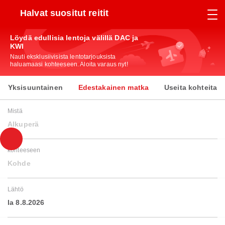
Halvat suositut reitit
Löydä edullisia lentoja välillä DAC ja
KWI
Nauti eksklusiivisista lentotarjouksista
haluamaasi kohteeseen. Aloita varaus nyt!
Yksisuuntainen
Edestakainen matka
Useita kohteita
Mistä
Alkuperä
kohteeseen
Kohde
Lähtö
la 8.8.2026