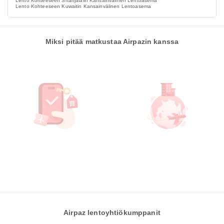
Lento Kohteeseen Shahjalalin Kansainvälinen Lentoasema
Lento Kohteeseen Kuwaitin Kansainvälinen Lentoasema
Miksi pitää matkustaa Airpazin kanssa
Airpaz lentoyhtiökumppanit