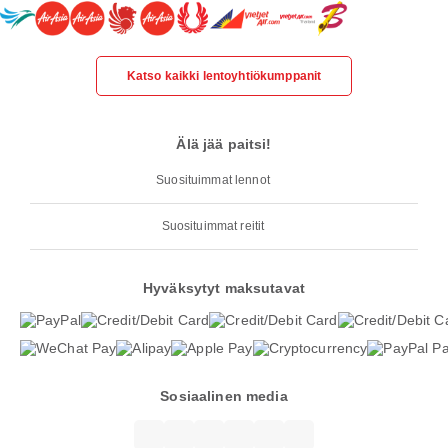
Katso kaikki lentoyhtiökumppanit
Älä jää paitsi!
Suosituimmat lennot
Suosituimmat reitit
Hyväksytyt maksutavat
Sosiaalinen media