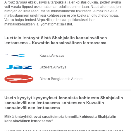
Airpaz tarjoaa eksklusiivisia tarjouksia ja erikoistarjouksia, joiden avulla
voit varata lippusi uskomattoman edulliseen hintaan. Nauti alennettujen
hintojen eduista laadusta tai mukavuudesta tinkimättä. Airpazin avulla
matkustaminen unelmiesi kohteeseen ei ole koskaan ollut helpompaa.
Varaa halpa lentosi Airpazilta, niin saat poikkeuksellisen
matkakokemuksen ja lyömättömät säästöt.
Luettelo lentoyhtiöistä Shahjalalin kansainvälinen
lentoasema - Kuwaitin kansainvälinen lentoasema
Kuwait Airways
Jazeera Airways
Biman Bangladesh Airlines
Usein kysytyt kysymykset lennoista kohteesta Shahjalalin
kansainvälinen lentoasema kohteeseen Kuwaitin
kansainvälinen lentoasema
Mitkä lentoyhtiöt ovat suosituimpia lennoilla kohteesta Shahjalalin
kansainvälinen lentoasema?