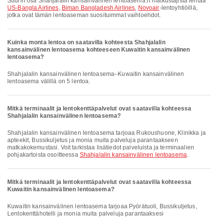
Suurin osa Shahjalalin kansainvälinen lentoasema:n matkustajista lentää
US-Bangla Airlines
,
Biman Bangladesh Airlines
,
Novoair
-lentoyhtiöillä,
jotka ovat tämän lentoaseman suosituimmat vaihtoehdot.
Kuinka monta lentoa on saatavilla kohteesta Shahjalalin
kansainvälinen lentoasema kohteeseen Kuwaitin kansainvälinen
lentoasema?
Shahjalalin kansainvälinen lentoasema–Kuwaitin kansainvälinen
lentoasema välillä on 5 lentoa.
Mitkä terminaalit ja lentokenttäpalvelut ovat saatavilla kohteessa
Shahjalalin kansainvälinen lentoasema?
Shahjalalin kansainvälinen lentoasema tarjoaa Rukoushuone, Klinikka ja
apteekit, Bussikuljetus ja monia muita palveluja parantaakseen
matkakokemustasi. Voit tarkistaa lisätiedot palveluista ja terminaalien
pohjakartoista osoitteessa
Shahjalalin kansainvälinen lentoasema
.
Mitkä terminaalit ja lentokenttäpalvelut ovat saatavilla kohteessa
Kuwaitin kansainvälinen lentoasema?
Kuwaitin kansainvälinen lentoasema tarjoaa Pyörätuoli, Bussikuljetus,
Lentokenttähotelli ja monia muita palveluja parantaaksesi