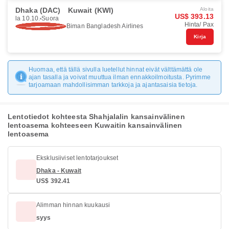
Dhaka (DAC)
Kuwait (KWI)
Aloita
US$ 393.13
la 10.10.
Suora
Hinta/ Pax
Biman Bangladesh Airlines
Kirja
Huomaa, että tällä sivulla luetellut hinnat eivät välttämättä ole
ajan tasalla ja voivat muuttua ilman ennakkoilmoitusta. Pyrimme
tarjoamaan mahdollisimman tarkkoja ja ajantasaisia tietoja.
Lentotiedot kohteesta Shahjalalin kansainvälinen
lentoasema kohteeseen Kuwaitin kansainvälinen
lentoasema
Eksklusiiviset lentotarjoukset
Dhaka - Kuwait
US$ 392.41
Alimman hinnan kuukausi
syys