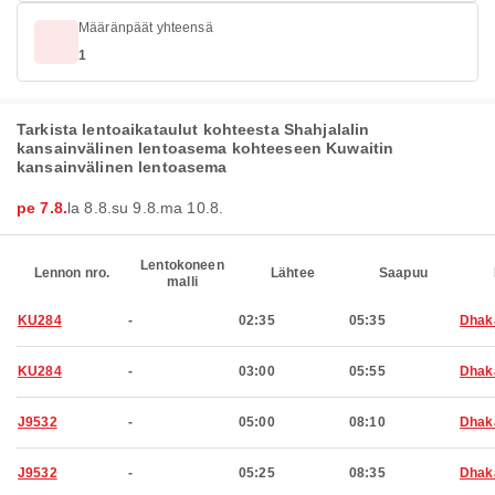
Määränpäät yhteensä
1
Tarkista lentoaikataulut kohteesta Shahjalalin
kansainvälinen lentoasema kohteeseen Kuwaitin
kansainvälinen lentoasema
pe 7.8.
la 8.8.
su 9.8.
ma 10.8.
Lentokoneen
Lennon nro.
Lähtee
Saapuu
malli
KU284
-
02:35
05:35
Dhak
KU284
-
03:00
05:55
Dhak
J9532
-
05:00
08:10
Dhak
J9532
-
05:25
08:35
Dhak