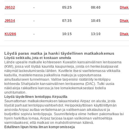
J9532
-
05:25
08:40
Dhak
J9534
-
07:35
10:45
Dhak
KU286
-
10:15
13:10
Dhak
Löydä paras matka ja hanki täydellinen matkakokemus
Löydä seikkailu, jota et koskaan unohda
Lähde upealle matkalle kohteeseen Kuwaitin kansainvälinen lentoasema
(KWI), jossa voit löytää kauniita kaupunkeja, joista on henkeäsalpaavat
näkymät laskeutumisesta lähtien. Kuvittele itsesi vaeltelemassa vilkkailla
kaduilla, maistelemassa paikallisia makuja ja uppoutumassa
ainutlaatuiseen tunnelmaan. Valitse tarpeisiisi räätälöity lentolippu
kohteesta Shahjalalin kansainvälinen lentoasema (DAC). Tutki uusia
näköaloja rakkaittesi kanssa ja tee lomakokemuksestasi todella
unohtumaton.
Löydä täydellinen lentolippu Airpazilla
Saumattoman matkakokemuksen takaamiseksi Airpaz on alusta, josta
löydät parhaat lentolippuvaihtoehdot. Helppokäyttöisen käyttöliittymän
ansiosta Airpaz auttaa vertailemaan ja valitsemaan aikatauluusi ja
budjettiisi sopivia lentolippuja. Suunnitteletpa viime hetken pakomatkaa tai
hyvin harkittua lomaa, Airpaz tarjoaa laajan valikoiman vaihtoehtoja
varmistaaksesi, että matkasi on mahdollisimman kätevä.
Edullinen lipun hinta ilman kompromisseja