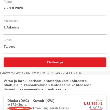
Paluu
su 9.8.2026
Matkustajat
1 Aikuinen
Class
Talous
Etsi lentoja
Päivitetty viimeksi
6. elokuuta 2026 klo 22.43 UTC+0
Varaa ja hanki parhaat lentotarjoukset kohteesta
Shahjalalin kansainvälinen lentoasema kohteeseen
Kuwaitin kansainvälinen lentoasema
Dhaka (DAC)
Kuwait (KWI)
Aloita
US$ 392.41
to 17.9.
Suora
Hinta/ Pax
Biman Bangladesh Airlines