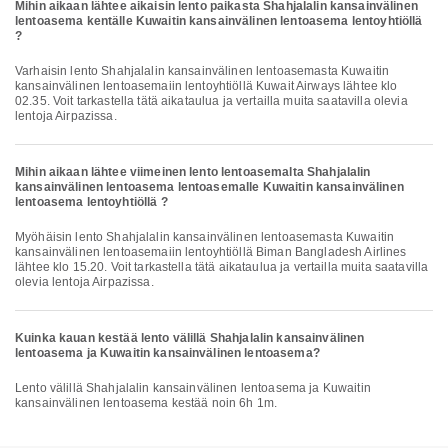
Mihin aikaan lähtee aikaisin lento paikasta Shahjalalin kansainvälinen
lentoasema kentälle Kuwaitin kansainvälinen lentoasema lentoyhtiöllä
?
Varhaisin lento Shahjalalin kansainvälinen lentoasemasta Kuwaitin
kansainvälinen lentoasemaiin lentoyhtiöllä Kuwait Airways lähtee klo
02.35. Voit tarkastella tätä aikataulua ja vertailla muita saatavilla olevia
lentoja Airpazissa.
Mihin aikaan lähtee viimeinen lento lentoasemalta Shahjalalin
kansainvälinen lentoasema lentoasemalle Kuwaitin kansainvälinen
lentoasema lentoyhtiöllä ?
Myöhäisin lento Shahjalalin kansainvälinen lentoasemasta Kuwaitin
kansainvälinen lentoasemaiin lentoyhtiöllä Biman Bangladesh Airlines
lähtee klo 15.20. Voit tarkastella tätä aikataulua ja vertailla muita saatavilla
olevia lentoja Airpazissa.
Kuinka kauan kestää lento välillä Shahjalalin kansainvälinen
lentoasema ja Kuwaitin kansainvälinen lentoasema?
Lento välillä Shahjalalin kansainvälinen lentoasema ja Kuwaitin
kansainvälinen lentoasema kestää noin 6h 1m.