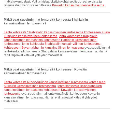
matkakokemustasi. Voit tarkistaa yksityiskohtaiset tiedot palveluista ja
terminaalien kartoista osoitteessa
Kuwaitin kansainvälinen lentoasema
.
Mitkä ovat suosituimmat lentoreitit kohteesta Shahjalalin
kansainvälinen lentoasema?
lento kohteesta Shahjalalin kansainvälinen lentoasema kohteeseen Kuala
Lumpurin kansainvälinen lentoasema
,
lento kohteesta Shahjalalin
kansainvälinen lentoasema kohteeseen Hamadin kansainvälinen
lentoasema
,
lento kohteesta Shahjalalin kansainvälinen lentoasema
kohteeseen Suvarnabhumin kansainvälinen lentoasema
ovat suosituimmat
lentokenttäreitit kohteesta Shahjalalin kansainvälinen lentoasema. Nämä
reitit tarjoavat kätevät yhteydet matkallesi.
Mitkä ovat suosituimmat lentoreitit kohteeseen Kuwaitin
kansainvälinen lentoasema?
lento kohteesta Ninoy Aquinon kansainvälinen lentoasema kohteeseen
Kuwaitin kansainvälinen lentoasema
,
lento kohteesta Bandaranaiken
kansainvälinen lentoasema kohteeseen Kuwaitin kansainvälinen
lentoasema
ovat suosituimmat lentokenttäreitit kohteeseen Kuwaitin
kansainvälinen lentoasema. Nämä reitit tarjoavat kätevät yhteydet
matkallesi.