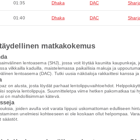
01:35
Dhaka
DAC
Sharj
01:40
Dhaka
DAC
Sharj
 täydellinen matkakokemus
hda
ainvälinen lentoasema (SHJ), jossa voit löytää kauniita kaupunkeja,
assa vilkkailla kaduilla, maistelemassa paikallisia makuja ja uppoutuma
invälinen lentoasema (DAC). Tutki uusia näköaloja rakkaittesi kanssa 
a
on alusta, josta löydät parhaat lentolippuvaihtoehdot. Helppokäyttöi
iisi sopivia lentolippuja. Suunnitteletpa viime hetken pakomatkaa tai h
asi on mahdollisimman kätevä.
isseja
arjouksia, joiden avulla voit varata lippusi uskomattoman edulliseen hi
staminen unelmiesi kohteeseen ei ole koskaan ollut helpompaa. Varaa h
 säästöt.