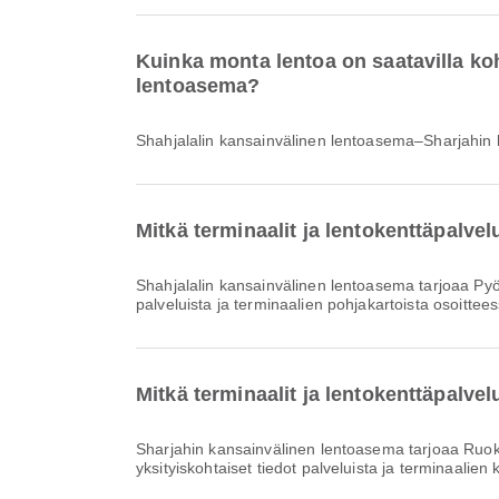
Kuinka monta lentoa on saatavilla ko
lentoasema?
Shahjalalin kansainvälinen lentoasema–Sharjahin 
Mitkä terminaalit ja lentokenttäpalve
Shahjalalin kansainvälinen lentoasema tarjoaa Pyörätuoli, Taksi, Odotusalue ja monia muita palveluja parantaakseen matkakokemustasi. Voit tarkistaa lisätiedot
palveluista ja terminaalien pohjakartoista osoittee
Mitkä terminaalit ja lentokenttäpalve
Sharjahin kansainvälinen lentoasema tarjoaa Ruokailu, Tupakointialue, Autonvuokraus ja monia muita palveluja parantaaksesi matkakokemustasi. Voit tarkistaa
yksityiskohtaiset tiedot palveluista ja terminaalien