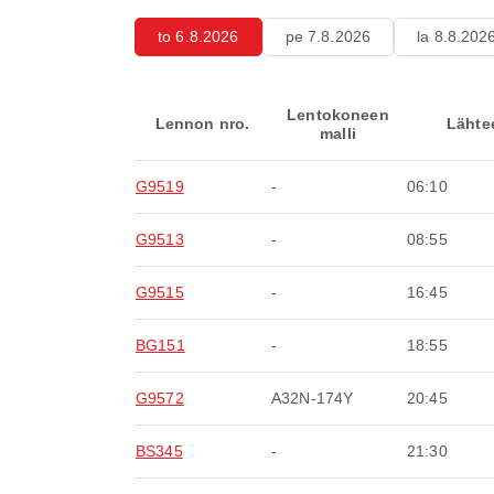
to 6.8.2026
pe 7.8.2026
la 8.8.202
Lentokoneen
Lennon nro.
Lähte
malli
G9519
-
06:10
G9513
-
08:55
G9515
-
16:45
BG151
-
18:55
G9572
A32N-174Y
20:45
BS345
-
21:30