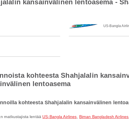
hjalalin kansainvälinen lentoasema - S
US-Bangla Airli
nnoista kohteesta Shahjalalin kansain
invälinen lentoasema
lennoilla kohteesta Shahjalalin kansainvälinen lent
:n matkustajista lentää
US-Bangla Airlines
,
Biman Bangladesh Airlines