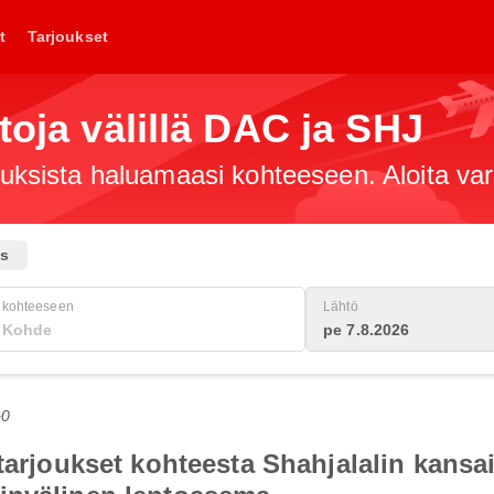
t
Tarjoukset
toja välillä DAC ja SHJ
jouksista haluamaasi kohteeseen. Aloita va
us
kohteeseen
Lähtö
pe 7.8.2026
+0
otarjoukset kohteesta Shahjalalin kans