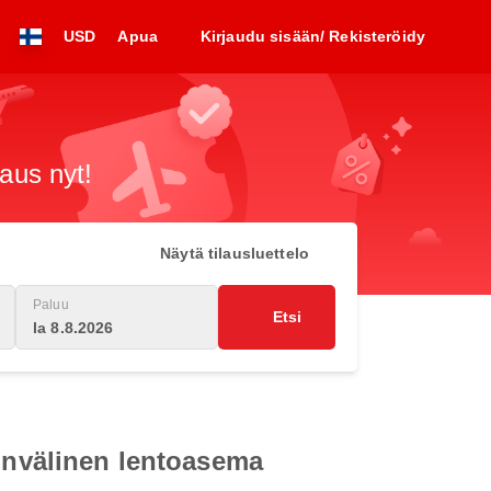
USD
Apua
Kirjaudu sisään/ Rekisteröidy
raus nyt!
Näytä tilausluettelo
Paluu
Etsi
la 8.8.2026
ainvälinen lentoasema