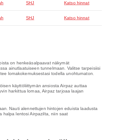
ah
SHJ
Katso hinnat
ah
SHJ
Katso hinnat
 joista on henkeäsalpaavat näkymät
ssa ainutlaatuiseen tunnelmaan. Valitse tarpeisiisi
ja tee lomakokemuksestasi todella unohtumaton.
sen käyttöliittymän ansiosta Airpaz auttaa
yvin harkittua lomaa, Airpaz tarjoaa laajan
ntaan. Nauti alennettujen hintojen eduista laadusta
alpa lentosi Airpazilta, niin saat