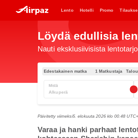
Lento
Hotelli
Promo
Tilaukse
Löydä edullisia len
Nauti eksklusiivisista lentotar
Edestakainen matka
1 Matkustaja
Talo
Mistä
Päivitetty viimeksi
5. elokuuta 2026 klo 00.48 UTC
Varaa ja hanki parhaat lent