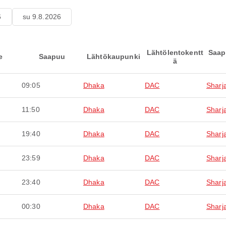
6
su 9.8.2026
Lähtölentokentt
Saap
e
Saapuu
Lähtökaupunki
ä
09:05
Dhaka
DAC
Sharj
11:50
Dhaka
DAC
Sharj
19:40
Dhaka
DAC
Sharj
23:59
Dhaka
DAC
Sharj
23:40
Dhaka
DAC
Sharj
00:30
Dhaka
DAC
Sharj