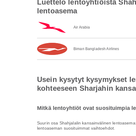
Luettelo lentoyhtiöistä Sha
lentoasema
Air Arabia
Biman Bangladesh Airlines
Usein kysytyt kysymykset le
kohteeseen Sharjahin kansa
Mitkä lentoyhtiöt ovat suosituimpia 
Suurin osa Shahjalalin kansainvälinen lentoasema
lentoaseman suosituimmat vaihtoehdot.