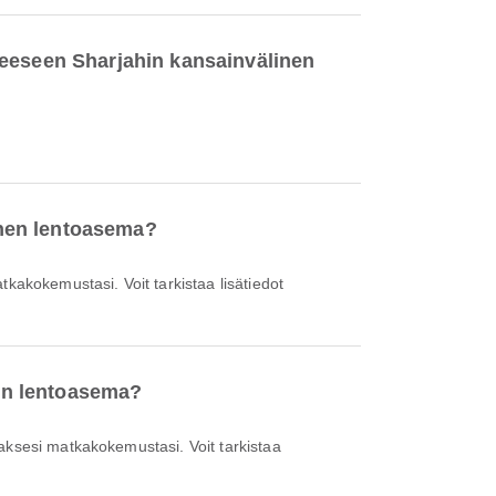
teeseen Sharjahin kansainvälinen
linen lentoasema?
nen lentoasema?