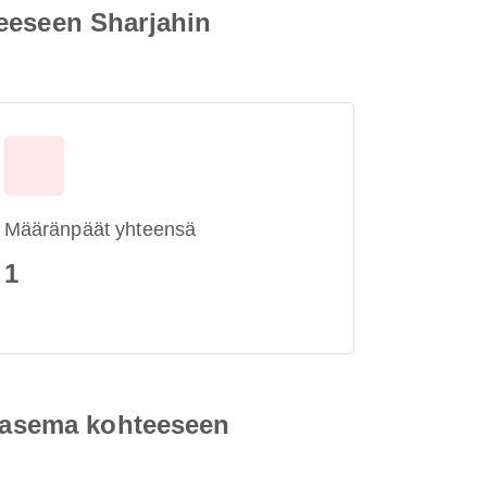
teeseen Sharjahin
Määränpäät yhteensä
1
toasema kohteeseen