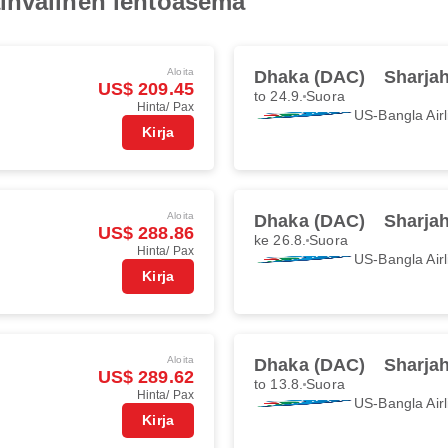
invälinen lentoasema
Aloita
Dhaka (DAC)
Sharja
US$ 209.45
to 24.9.
Suora
Hinta/ Pax
US-Bangla Airl
Kirja
Aloita
Dhaka (DAC)
Sharja
US$ 288.86
ke 26.8.
Suora
Hinta/ Pax
US-Bangla Airl
Kirja
Aloita
Dhaka (DAC)
Sharja
US$ 289.62
to 13.8.
Suora
Hinta/ Pax
US-Bangla Airl
Kirja