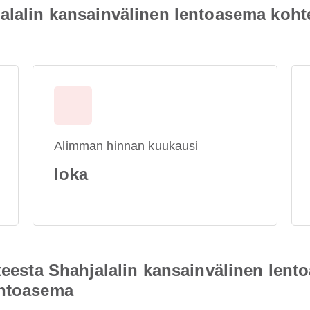
jalalin kansainvälinen lentoasema koh
Alimman hinnan kuukausi
loka
hteesta Shahjalalin kansainvälinen len
entoasema