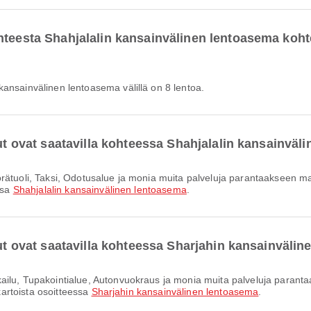
hteesta Shahjalalin kansainvälinen lentoasema koh
kansainvälinen lentoasema välillä on 8 lentoa.
lut ovat saatavilla kohteessa Shahjalalin kansainvä
ssa
Shahjalalin kansainvälinen lentoasema
.
lut ovat saatavilla kohteessa Sharjahin kansainväli
 kartoista osoitteessa
Sharjahin kansainvälinen lentoasema
.