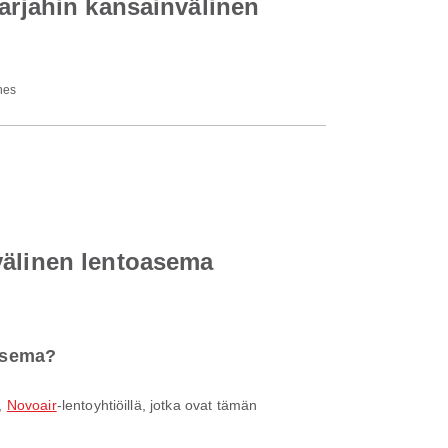
harjahin kansainvälinen
nes
välinen lentoasema
oasema?
,
Novoair
-lentoyhtiöillä, jotka ovat tämän