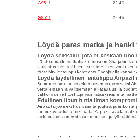
G9511
-
22:40
G9511
-
22:45
Löydä paras matka ja hanki
Löydä seikkailu, jota et koskaan uno
Lähde upealle matkalle kohteeseen Sharjahin kans
laskeutumisesta lähtien. Kuvittele itsesi vaeltelem
räätälöity lentolippu kohteesta Shahjalalin kansa
Löydä täydellinen lentolippu Airpazill
Saumattoman matkakokemuksen takaamiseksi Airpaz 
vertailemaan ja valitsemaan aikatauluusi ja budjett
valikoiman vaihtoehtoja varmistaaksesi, että matk
Edullinen lipun hinta ilman komprom
Airpaz tarjoaa eksklusiivisia tarjouksia ja erikoist
tai mukavuudesta tinkimättä. Airpazin avulla matku
poikkeuksellisen matkakokemuksen ja lyömättömät