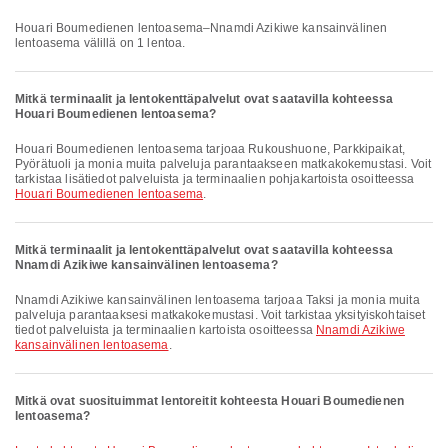
Houari Boumedienen lentoasema–Nnamdi Azikiwe kansainvälinen
lentoasema välillä on 1 lentoa.
Mitkä terminaalit ja lentokenttäpalvelut ovat saatavilla kohteessa
Houari Boumedienen lentoasema?
Houari Boumedienen lentoasema tarjoaa Rukoushuone, Parkkipaikat,
Pyörätuoli ja monia muita palveluja parantaakseen matkakokemustasi. Voit
tarkistaa lisätiedot palveluista ja terminaalien pohjakartoista osoitteessa
Houari Boumedienen lentoasema
.
Mitkä terminaalit ja lentokenttäpalvelut ovat saatavilla kohteessa
Nnamdi Azikiwe kansainvälinen lentoasema?
Nnamdi Azikiwe kansainvälinen lentoasema tarjoaa Taksi ja monia muita
palveluja parantaaksesi matkakokemustasi. Voit tarkistaa yksityiskohtaiset
tiedot palveluista ja terminaalien kartoista osoitteessa
Nnamdi Azikiwe
kansainvälinen lentoasema
.
Mitkä ovat suosituimmat lentoreitit kohteesta Houari Boumedienen
lentoasema?