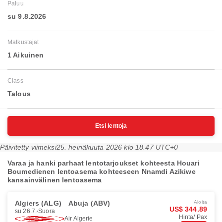
Paluu
su 9.8.2026
Matkustajat
1 Aikuinen
Class
Talous
Etsi lentoja
Päivitetty viimeksi
25. heinäkuuta 2026 klo 18.47 UTC+0
Varaa ja hanki parhaat lentotarjoukset kohteesta Houari
Boumedienen lentoasema kohteeseen Nnamdi Azikiwe
kansainvälinen lentoasema
Algiers (ALG)
Abuja (ABV)
Aloita
US$ 344.89
su 26.7.
Suora
Hinta/ Pax
Air Algerie