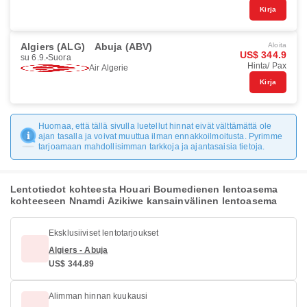
Kirja
Algiers (ALG)
Abuja (ABV)
Aloita
US$ 344.9
su 6.9.
Suora
Hinta/ Pax
Air Algerie
Kirja
Huomaa, että tällä sivulla luetellut hinnat eivät välttämättä ole
ajan tasalla ja voivat muuttua ilman ennakkoilmoitusta. Pyrimme
tarjoamaan mahdollisimman tarkkoja ja ajantasaisia tietoja.
Lentotiedot kohteesta Houari Boumedienen lentoasema
kohteeseen Nnamdi Azikiwe kansainvälinen lentoasema
Eksklusiiviset lentotarjoukset
Algiers - Abuja
US$ 344.89
Alimman hinnan kuukausi