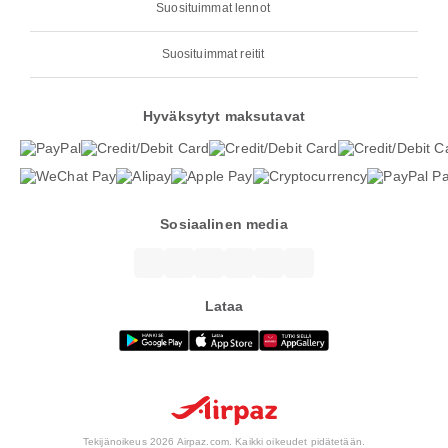
Suosituimmat lennot
Suosituimmat reitit
Hyväksytyt maksutavat
Sosiaalinen media
Lataa
Tekijänoikeus 2026 Airpaz.com. Kaikki oikeudet pidätetään.