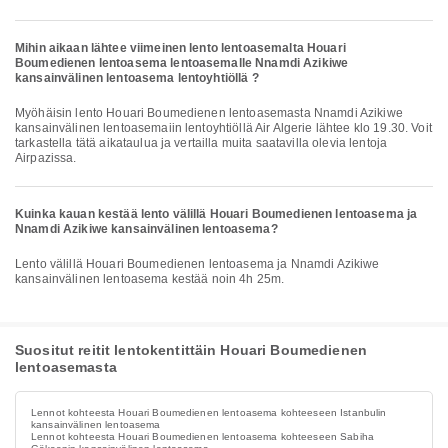
Mihin aikaan lähtee viimeinen lento lentoasemalta Houari
Boumedienen lentoasema lentoasemalle Nnamdi Azikiwe
kansainvälinen lentoasema lentoyhtiöllä ?
Myöhäisin lento Houari Boumedienen lentoasemasta Nnamdi Azikiwe
kansainvälinen lentoasemaiin lentoyhtiöllä Air Algerie lähtee klo 19.30. Voit
tarkastella tätä aikataulua ja vertailla muita saatavilla olevia lentoja
Airpazissa.
Kuinka kauan kestää lento välillä Houari Boumedienen lentoasema ja
Nnamdi Azikiwe kansainvälinen lentoasema?
Lento välillä Houari Boumedienen lentoasema ja Nnamdi Azikiwe
kansainvälinen lentoasema kestää noin 4h 25m.
Suositut reitit lentokentittäin Houari Boumedienen
lentoasemasta
Lennot kohteesta Houari Boumedienen lentoasema kohteeseen Istanbulin
kansainvälinen lentoasema
Lennot kohteesta Houari Boumedienen lentoasema kohteeseen Sabiha