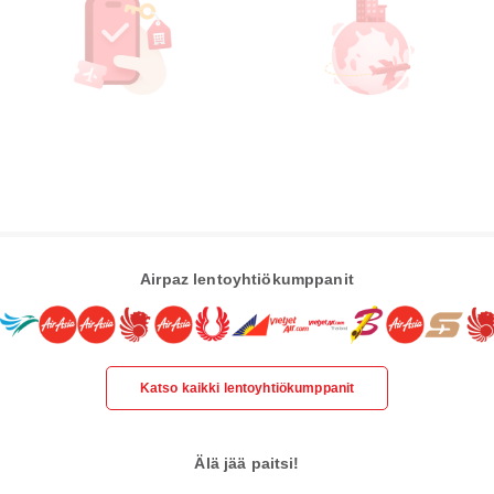
Airpaz lentoyhtiökumppanit
Katso kaikki lentoyhtiökumppanit
Älä jää paitsi!