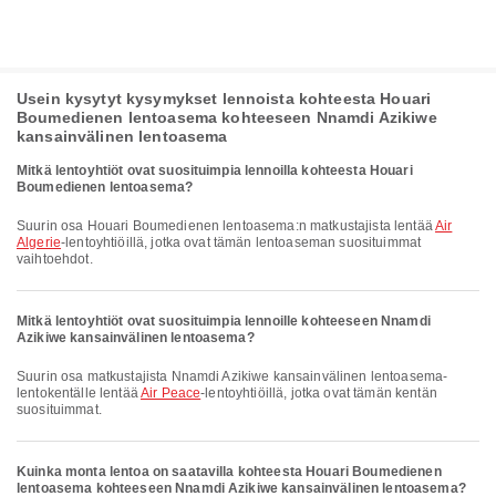
Usein kysytyt kysymykset lennoista kohteesta Houari
Boumedienen lentoasema kohteeseen Nnamdi Azikiwe
kansainvälinen lentoasema
Mitkä lentoyhtiöt ovat suosituimpia lennoilla kohteesta Houari
Boumedienen lentoasema?
Suurin osa Houari Boumedienen lentoasema:n matkustajista lentää
Air
Algerie
-lentoyhtiöillä, jotka ovat tämän lentoaseman suosituimmat
vaihtoehdot.
Mitkä lentoyhtiöt ovat suosituimpia lennoille kohteeseen Nnamdi
Azikiwe kansainvälinen lentoasema?
Suurin osa matkustajista Nnamdi Azikiwe kansainvälinen lentoasema-
lentokentälle lentää
Air Peace
-lentoyhtiöillä, jotka ovat tämän kentän
suosituimmat.
Kuinka monta lentoa on saatavilla kohteesta Houari Boumedienen
lentoasema kohteeseen Nnamdi Azikiwe kansainvälinen lentoasema?