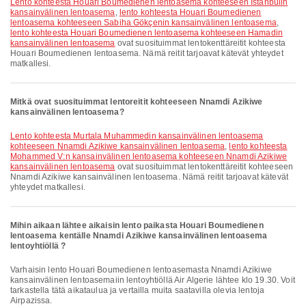
lento kohteesta Houari Boumedienen lentoasema kohteeseen Istanbulin
kansainvälinen lentoasema
,
lento kohteesta Houari Boumedienen
lentoasema kohteeseen Sabiha Gökçenin kansainvälinen lentoasema
,
lento kohteesta Houari Boumedienen lentoasema kohteeseen Hamadin
kansainvälinen lentoasema
ovat suosituimmat lentokenttäreitit kohteesta
Houari Boumedienen lentoasema. Nämä reitit tarjoavat kätevät yhteydet
matkallesi.
Mitkä ovat suosituimmat lentoreitit kohteeseen Nnamdi Azikiwe
kansainvälinen lentoasema?
lento kohteesta Murtala Muhammedin kansainvälinen lentoasema
kohteeseen Nnamdi Azikiwe kansainvälinen lentoasema
,
lento kohteesta
Mohammed V:n kansainvälinen lentoasema kohteeseen Nnamdi Azikiwe
kansainvälinen lentoasema
ovat suosituimmat lentokenttäreitit kohteeseen
Nnamdi Azikiwe kansainvälinen lentoasema. Nämä reitit tarjoavat kätevät
yhteydet matkallesi.
Mihin aikaan lähtee aikaisin lento paikasta Houari Boumedienen
lentoasema kentälle Nnamdi Azikiwe kansainvälinen lentoasema
lentoyhtiöllä ?
Varhaisin lento Houari Boumedienen lentoasemasta Nnamdi Azikiwe
kansainvälinen lentoasemaiin lentoyhtiöllä Air Algerie lähtee klo 19.30. Voit
tarkastella tätä aikataulua ja vertailla muita saatavilla olevia lentoja
Airpazissa.