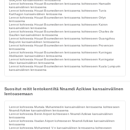
Gökçenin kansainvälinen lentoasema
Lennot kohteesta Houari Boumedienen lentoasema kohteeseen Hamadin
kansainvälinen lentoasema
Lennot kohteesta Houari Boumedienen lentoasema kohteeseen Tunis
Karthagon kansainvälinen lentoasema
Lennot kohteesta Houari Boumedienen lentoasema kohteeseen Orlyn
lentoasema
Lennot kohteesta Houari Boumedienen lentoasema kohteeseen Kairon
kansainvälinen lentoasema
Lennot kohteesta Houari Boumedienen lentoasema kohteeseen Charles de
Gaullen kansainvälinen lentoasema
Lennot kohteesta Houari Boumedienen lentoasema kohteeseen Guangzhou
Baiyunin kansainvälinen lentoasema
Lennot kohteesta Houari Boumedienen lentoasema kohteeseen Provencen
lentoasema
Lennot kohteesta Houari Boumedienen lentoasema kohteeseen Kuningas
Abdilazizin kansainvälinen lentoasema
Lennot kohteesta Houari Boumedienen lentoasema kohteeseen Kuningatar
Alian kansainvälinen lentoasema
Lennot kohteesta Houari Boumedienen lentoasema kohteeseen Kuala Lumpurin
kansainvälinen lentoasema
Suositut reitit lentokentiltä Nnamdi Azikiwe kansainvälinen
lentoasemaan
Lennot kohteesta Murtala Muhammedin kansainvälinen lentoasema kohteeseen
Nnamdi Azikiwe kansainvälinen lentoasema
Lennot kohteesta Benin Airport kohteeseen Nnamdi Azikiwe kansainvälinen
lentoasema
Lennot kohteesta Ibadan Airport kohteeseen Nnamdi Azikiwe kansainvälinen
lentoasema
Lennot kohteesta Mohammed V:n kansainvälinen lentoasema kohteeseen