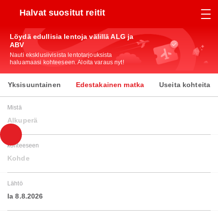
Halvat suositut reitit
Löydä edullisia lentoja välillä ALG ja
ABV
Nauti eksklusiivisista lentotarjouksista
haluamaasi kohteeseen. Aloita varaus nyt!
Yksisuuntainen
Edestakainen matka
Useita kohteita
Mistä
Alkuperä
kohteeseen
Kohde
Lähtö
la 8.8.2026