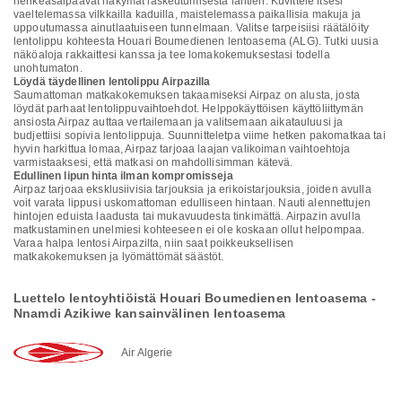
henkeäsalpaavat näkymät laskeutumisesta lähtien. Kuvittele itsesi
vaeltelemassa vilkkailla kaduilla, maistelemassa paikallisia makuja ja
uppoutumassa ainutlaatuiseen tunnelmaan. Valitse tarpeisiisi räätälöity
lentolippu kohteesta Houari Boumedienen lentoasema (ALG). Tutki uusia
näköaloja rakkaittesi kanssa ja tee lomakokemuksestasi todella
unohtumaton.
Löydä täydellinen lentolippu Airpazilla
Saumattoman matkakokemuksen takaamiseksi Airpaz on alusta, josta
löydät parhaat lentolippuvaihtoehdot. Helppokäyttöisen käyttöliittymän
ansiosta Airpaz auttaa vertailemaan ja valitsemaan aikatauluusi ja
budjettiisi sopivia lentolippuja. Suunnitteletpa viime hetken pakomatkaa tai
hyvin harkittua lomaa, Airpaz tarjoaa laajan valikoiman vaihtoehtoja
varmistaaksesi, että matkasi on mahdollisimman kätevä.
Edullinen lipun hinta ilman kompromisseja
Airpaz tarjoaa eksklusiivisia tarjouksia ja erikoistarjouksia, joiden avulla
voit varata lippusi uskomattoman edulliseen hintaan. Nauti alennettujen
hintojen eduista laadusta tai mukavuudesta tinkimättä. Airpazin avulla
matkustaminen unelmiesi kohteeseen ei ole koskaan ollut helpompaa.
Varaa halpa lentosi Airpazilta, niin saat poikkeuksellisen
matkakokemuksen ja lyömättömät säästöt.
Luettelo lentoyhtiöistä Houari Boumedienen lentoasema -
Nnamdi Azikiwe kansainvälinen lentoasema
Air Algerie