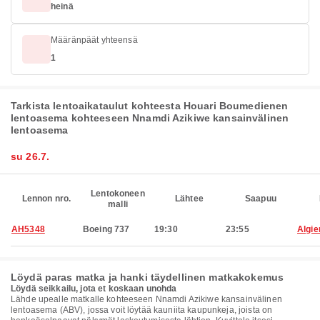
heinä
Määränpäät yhteensä
1
Tarkista lentoaikataulut kohteesta Houari Boumedienen
lentoasema kohteeseen Nnamdi Azikiwe kansainvälinen
lentoasema
su 26.7.
Lentokoneen
Lennon nro.
Lähtee
Saapuu
malli
AH5348
Boeing 737
19:30
23:55
Algie
Löydä paras matka ja hanki täydellinen matkakokemus
Löydä seikkailu, jota et koskaan unohda
Lähde upealle matkalle kohteeseen Nnamdi Azikiwe kansainvälinen
lentoasema (ABV), jossa voit löytää kauniita kaupunkeja, joista on