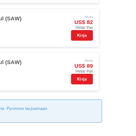
Aloita
ul (SAW)
US$ 82
Hinta/ Pax
Kirja
Aloita
ul (SAW)
US$ 89
Hinta/ Pax
Kirja
tusta. Pyrimme tarjoamaan