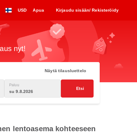
USD
Apua
Kirjaudu sisään/ Rekisteröidy
raus nyt!
Näytä tilausluettelo
Paluu
Etsi
su 9.8.2026
enen lentoasema kohteeseen