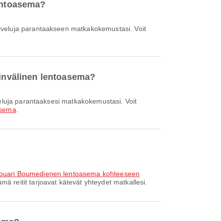
lentoasema?
ainvälinen lentoasema?
asema
.
Houari Boumedienen lentoasema kohteeseen
 reitit tarjoavat kätevät yhteydet matkallesi.