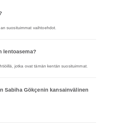
?
eman suosituimmat vaihtoehdot.
en lentoasema?
htiöillä, jotka ovat tämän kentän suosituimmat.
en Sabiha Gökçenin kansainvälinen