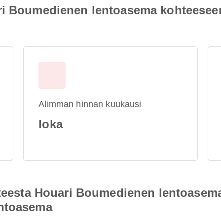
ari Boumedienen lentoasema kohteesee
Alimman hinnan kuukausi
loka
ohteesta Houari Boumedienen lentoasem
entoasema