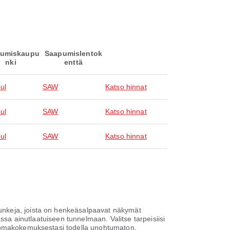
umiskaupu
Saapumislentok
nki
enttä
ul
SAW
Katso hinnat
ul
SAW
Katso hinnat
ul
SAW
Katso hinnat
unkeja, joista on henkeäsalpaavat näkymät
ssa ainutlaatuiseen tunnelmaan. Valitse tarpeisiisi
 lomakokemuksestasi todella unohtumaton.