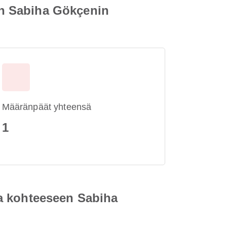
n Sabiha Gökçenin
Määränpäät yhteensä
1
a kohteeseen Sabiha