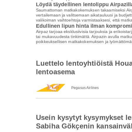
Löydä täydellinen lentolippu Airpazill
Saumattoman matkakokemuksen takaamiseksi Airpaz 
vertailemaan ja valitsemaan aikatauluusi ja budjett
valikoiman vaihtoehtoja varmistaaksesi, että matk
Edullinen lipun hinta ilman komprom
Airpaz tarjoaa eksklusiivisia tarjouksia ja erikoist
tai mukavuudesta tinkimättä. Airpazin avulla matku
poikkeuksellisen matkakokemuksen ja lyömättömät
Luettelo lentoyhtiöistä Ho
lentoasema
Pegasus Airlines
Usein kysytyt kysymykset l
Sabiha Gökçenin kansainvä