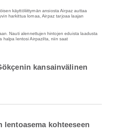
sen käyttöliittymän ansiosta Airpaz auttaa
yvin harkittua lomaa, Airpaz tarjoaa laajan
ntaan. Nauti alennettujen hintojen eduista laadusta
alpa lentosi Airpazilta, niin saat
Gökçenin kansainvälinen
n lentoasema kohteeseen