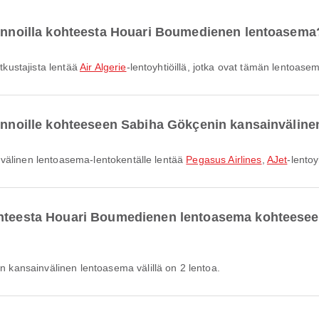
 lennoilla kohteesta Houari Boumedienen lentoasema
kustajista lentää
Air Algerie
-lentoyhtiöillä, jotka ovat tämän lentoas
 lennoille kohteeseen Sabiha Gökçenin kansainvälin
nvälinen lentoasema-lentokentälle lentää
Pegasus Airlines
,
AJet
-lentoy
kohteesta Houari Boumedienen lentoasema kohteese
kansainvälinen lentoasema välillä on 2 lentoa.