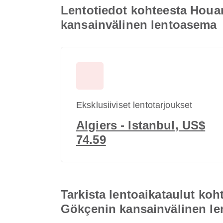
Lentotiedot kohteesta Hou
kansainvälinen lentoasema
Eksklusiiviset lentotarjoukset
Algiers - Istanbul, US$
74.59
Tarkista lentoaikataulut k
Gökçenin kansainvälinen l