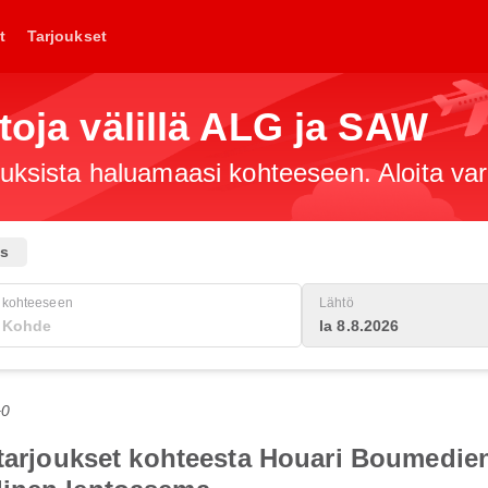
t
Tarjoukset
toja välillä ALG ja SAW
jouksista haluamaasi kohteeseen. Aloita va
us
kohteeseen
Lähtö
la 8.8.2026
+0
totarjoukset kohteesta Houari Boumedi