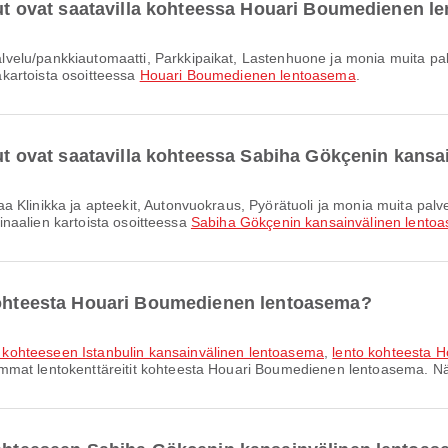
elut ovat saatavilla kohteessa Houari Boumedienen 
jakartoista osoitteessa
Houari Boumedienen lentoasema
.
elut ovat saatavilla kohteessa Sabiha Gökçenin kans
rminaalien kartoista osoitteessa
Sabiha Gökçenin kansainvälinen lento
 kohteesta Houari Boumedienen lentoasema?
kohteeseen Istanbulin kansainvälinen lentoasema
,
lento kohteesta 
mmat lentokenttäreitit kohteesta Houari Boumedienen lentoasema. Nämä