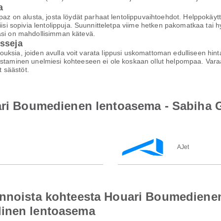
a
on alusta, josta löydät parhaat lentolippuvaihtoehdot. Helppokäyttöi
iisi sopivia lentolippuja. Suunnitteletpa viime hetken pakomatkaa tai h
asi on mahdollisimman kätevä.
isseja
arjouksia, joiden avulla voit varata lippusi uskomattoman edulliseen hi
staminen unelmiesi kohteeseen ei ole koskaan ollut helpompaa. Varaa h
 säästöt.
uari Boumedienen lentoasema - Sabiha 
AJet
ennoista kohteesta Houari Boumediene
linen lentoasema