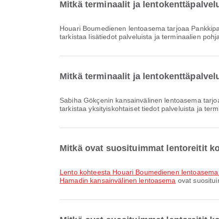
Mitkä terminaalit ja lentokenttäpalv
Houari Boumedienen lentoasema tarjoaa Pankkipalvelu/pankkiautomaatti, Parkkipaikat, Lastenhuone ja monia muita palveluja parantaakseen matkakokemustasi. Voit
tarkistaa lisätiedot palveluista ja terminaalien poh
Mitkä terminaalit ja lentokenttäpalv
Sabiha Gökçenin kansainvälinen lentoasema tarjoaa Klinikka ja apteekit, Autonvuokraus, Pyörätuoli ja monia muita palveluja parantaaksesi matkakokemustasi. Voit
tarkistaa yksityiskohtaiset tiedot palveluista ja te
Mitkä ovat suosituimmat lentoreitit
lento kohteesta Houari Boumedienen lentoasema 
Hamadin kansainvälinen lentoasema
ovat suositui