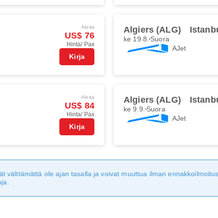
Aloita
Algiers (ALG)
Istanb
US$ 76
ke 19.8.
Suora
Hinta/ Pax
AJet
Kirja
Aloita
Algiers (ALG)
Istanb
US$ 84
ke 9.9.
Suora
Hinta/ Pax
AJet
Kirja
eivät välttämättä ole ajan tasalla ja voivat muuttua ilman ennakkoilmoi
ja.