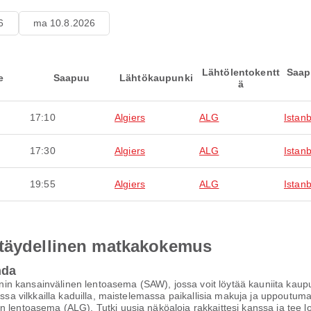
6
ma 10.8.2026
Lähtölentokentt
Saap
e
Saapuu
Lähtökaupunki
ä
17:10
Algiers
ALG
Istanb
17:30
Algiers
ALG
Istanb
19:55
Algiers
ALG
Istanb
 täydellinen matkakokemus
hda
n kansainvälinen lentoasema (SAW), jossa voit löytää kauniita kaup
assa vilkkailla kaduilla, maistelemassa paikallisia makuja ja uppoutuma
en lentoasema (ALG). Tutki uusia näköaloja rakkaittesi kanssa ja tee