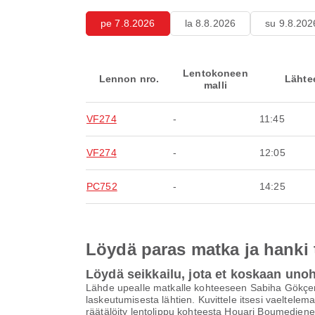
pe 7.8.2026
la 8.8.2026
su 9.8.202
Lentokoneen
Lennon nro.
Lähte
malli
VF274
-
11:45
VF274
-
12:05
PC752
-
14:25
Löydä paras matka ja hanki
Löydä seikkailu, jota et koskaan uno
Lähde upealle matkalle kohteeseen Sabiha Gökçeni
laskeutumisesta lähtien. Kuvittele itsesi vaeltelem
räätälöity lentolippu kohteesta Houari Boumedien