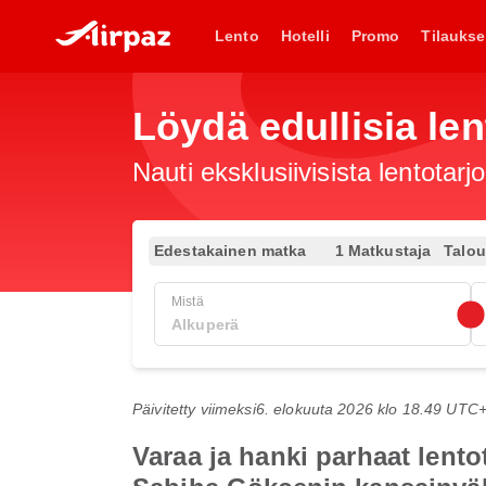
Lento
Hotelli
Promo
Tilaukse
Löydä edullisia len
Nauti eksklusiivisista lentotar
Edestakainen matka
1 Matkustaja
Talo
Mistä
Päivitetty viimeksi
6. elokuuta 2026 klo 18.49 UTC
Varaa ja hanki parhaat len