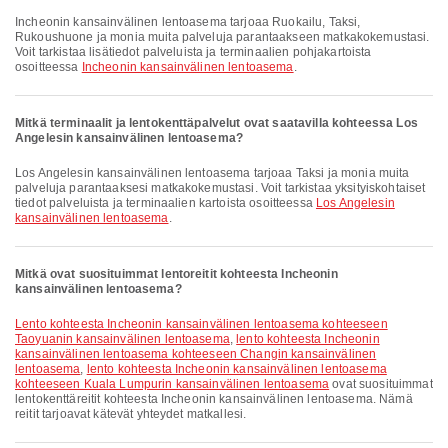
Incheonin kansainvälinen lentoasema tarjoaa Ruokailu, Taksi,
Rukoushuone ja monia muita palveluja parantaakseen matkakokemustasi.
Voit tarkistaa lisätiedot palveluista ja terminaalien pohjakartoista
osoitteessa
Incheonin kansainvälinen lentoasema
.
Mitkä terminaalit ja lentokenttäpalvelut ovat saatavilla kohteessa Los
Angelesin kansainvälinen lentoasema?
Los Angelesin kansainvälinen lentoasema tarjoaa Taksi ja monia muita
palveluja parantaaksesi matkakokemustasi. Voit tarkistaa yksityiskohtaiset
tiedot palveluista ja terminaalien kartoista osoitteessa
Los Angelesin
kansainvälinen lentoasema
.
Mitkä ovat suosituimmat lentoreitit kohteesta Incheonin
kansainvälinen lentoasema?
lento kohteesta Incheonin kansainvälinen lentoasema kohteeseen
Taoyuanin kansainvälinen lentoasema
,
lento kohteesta Incheonin
kansainvälinen lentoasema kohteeseen Changin kansainvälinen
lentoasema
,
lento kohteesta Incheonin kansainvälinen lentoasema
kohteeseen Kuala Lumpurin kansainvälinen lentoasema
ovat suosituimmat
lentokenttäreitit kohteesta Incheonin kansainvälinen lentoasema. Nämä
reitit tarjoavat kätevät yhteydet matkallesi.