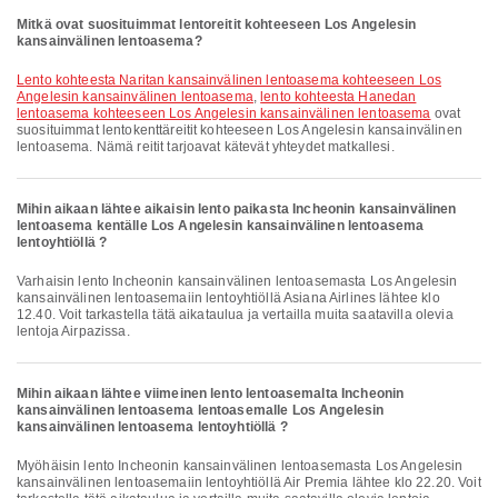
Mitkä ovat suosituimmat lentoreitit kohteeseen Los Angelesin
kansainvälinen lentoasema?
lento kohteesta Naritan kansainvälinen lentoasema kohteeseen Los
Angelesin kansainvälinen lentoasema
,
lento kohteesta Hanedan
lentoasema kohteeseen Los Angelesin kansainvälinen lentoasema
ovat
suosituimmat lentokenttäreitit kohteeseen Los Angelesin kansainvälinen
lentoasema. Nämä reitit tarjoavat kätevät yhteydet matkallesi.
Mihin aikaan lähtee aikaisin lento paikasta Incheonin kansainvälinen
lentoasema kentälle Los Angelesin kansainvälinen lentoasema
lentoyhtiöllä ?
Varhaisin lento Incheonin kansainvälinen lentoasemasta Los Angelesin
kansainvälinen lentoasemaiin lentoyhtiöllä Asiana Airlines lähtee klo
12.40. Voit tarkastella tätä aikataulua ja vertailla muita saatavilla olevia
lentoja Airpazissa.
Mihin aikaan lähtee viimeinen lento lentoasemalta Incheonin
kansainvälinen lentoasema lentoasemalle Los Angelesin
kansainvälinen lentoasema lentoyhtiöllä ?
Myöhäisin lento Incheonin kansainvälinen lentoasemasta Los Angelesin
kansainvälinen lentoasemaiin lentoyhtiöllä Air Premia lähtee klo 22.20. Voit