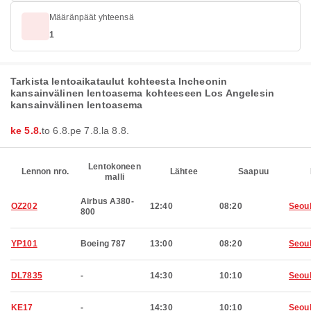
Määränpäät yhteensä
1
Tarkista lentoaikataulut kohteesta Incheonin
kansainvälinen lentoasema kohteeseen Los Angelesin
kansainvälinen lentoasema
ke 5.8.
to 6.8.
pe 7.8.
la 8.8.
Lentokoneen
Lennon nro.
Lähtee
Saapuu
malli
Airbus A380-
OZ202
12:40
08:20
Seou
800
YP101
Boeing 787
13:00
08:20
Seou
DL7835
-
14:30
10:10
Seou
KE17
-
14:30
10:10
Seou