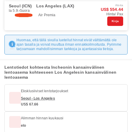
Seoul (ICN)
Los Angeles (LAX)
Aloita
US$ 554.44
la 5.9.
Suora
Hinta/ Pax
Air Premia
Kirja
Huomaa, että tällä sivulla luetellut hinnat eivät välttämättä ole
ajan tasalla ja voivat muuttua ilman ennakkoilmoitusta. Pyrimme
tarjoamaan mahdollisimman tarkkoja ja ajantasaisia tietoja.
Lentotiedot kohteesta Incheonin kansainvälinen
lentoasema kohteeseen Los Angelesin kansainvälinen
lentoasema
Eksklusiiviset lentotarjoukset
Seoul - Los Angeles
US$ 67.66
Alimman hinnan kuukausi
elo