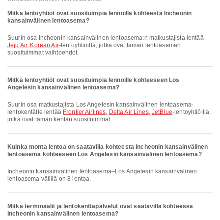
Mitkä lentoyhtiöt ovat suosituimpia lennoilla kohteesta Incheonin
kansainvälinen lentoasema?
Suurin osa Incheonin kansainvälinen lentoasema:n matkustajista lentää
Jeju Air
,
Korean Air
-lentoyhtiöillä, jotka ovat tämän lentoaseman
suosituimmat vaihtoehdot.
Mitkä lentoyhtiöt ovat suosituimpia lennoille kohteeseen Los
Angelesin kansainvälinen lentoasema?
Suurin osa matkustajista Los Angelesin kansainvälinen lentoasema-
lentokentälle lentää
Frontier Airlines
,
Delta Air Lines
,
JetBlue
-lentoyhtiöillä,
jotka ovat tämän kentän suosituimmat.
Kuinka monta lentoa on saatavilla kohteesta Incheonin kansainvälinen
lentoasema kohteeseen Los Angelesin kansainvälinen lentoasema?
Incheonin kansainvälinen lentoasema–Los Angelesin kansainvälinen
lentoasema välillä on 8 lentoa.
Mitkä terminaalit ja lentokenttäpalvelut ovat saatavilla kohteessa
Incheonin kansainvälinen lentoasema?