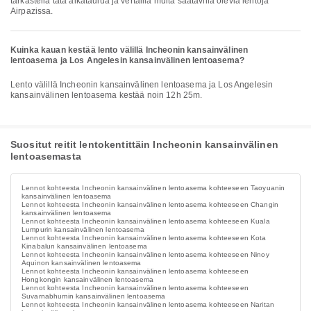
tarkastella tätä aikataulua ja vertailla muita saatavilla olevia lentoja
Airpazissa.
Kuinka kauan kestää lento välillä Incheonin kansainvälinen
lentoasema ja Los Angelesin kansainvälinen lentoasema?
Lento välillä Incheonin kansainvälinen lentoasema ja Los Angelesin
kansainvälinen lentoasema kestää noin 12h 25m.
Suositut reitit lentokentittäin Incheonin kansainvälinen
lentoasemasta
Lennot kohteesta Incheonin kansainvälinen lentoasema kohteeseen Taoyuanin
kansainvälinen lentoasema
Lennot kohteesta Incheonin kansainvälinen lentoasema kohteeseen Changin
kansainvälinen lentoasema
Lennot kohteesta Incheonin kansainvälinen lentoasema kohteeseen Kuala
Lumpurin kansainvälinen lentoasema
Lennot kohteesta Incheonin kansainvälinen lentoasema kohteeseen Kota
Kinabalun kansainvälinen lentoasema
Lennot kohteesta Incheonin kansainvälinen lentoasema kohteeseen Ninoy
Aquinon kansainvälinen lentoasema
Lennot kohteesta Incheonin kansainvälinen lentoasema kohteeseen
Hongkongin kansainvälinen lentoasema
Lennot kohteesta Incheonin kansainvälinen lentoasema kohteeseen
Suvarnabhumin kansainvälinen lentoasema
Lennot kohteesta Incheonin kansainvälinen lentoasema kohteeseen Naritan