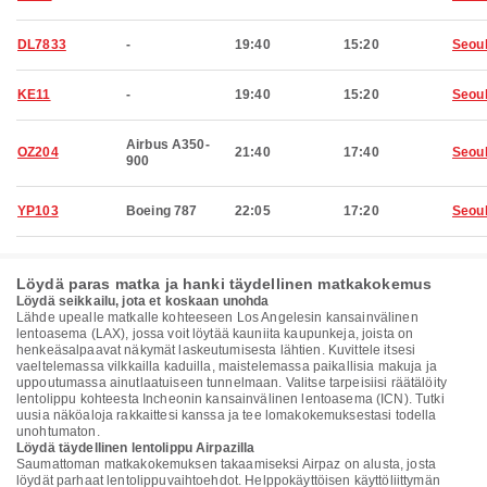
DL7833
-
19:40
15:20
Seou
KE11
-
19:40
15:20
Seou
Airbus A350-
OZ204
21:40
17:40
Seou
900
YP103
Boeing 787
22:05
17:20
Seou
Löydä paras matka ja hanki täydellinen matkakokemus
Löydä seikkailu, jota et koskaan unohda
Lähde upealle matkalle kohteeseen Los Angelesin kansainvälinen
lentoasema (LAX), jossa voit löytää kauniita kaupunkeja, joista on
henkeäsalpaavat näkymät laskeutumisesta lähtien. Kuvittele itsesi
vaeltelemassa vilkkailla kaduilla, maistelemassa paikallisia makuja ja
uppoutumassa ainutlaatuiseen tunnelmaan. Valitse tarpeisiisi räätälöity
lentolippu kohteesta Incheonin kansainvälinen lentoasema (ICN). Tutki
uusia näköaloja rakkaittesi kanssa ja tee lomakokemuksestasi todella
unohtumaton.
Löydä täydellinen lentolippu Airpazilla
Saumattoman matkakokemuksen takaamiseksi Airpaz on alusta, josta
löydät parhaat lentolippuvaihtoehdot. Helppokäyttöisen käyttöliittymän