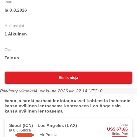
Paluu
la 8.8.2026
Matkustajat
1 Aikuinen
Class
Talous
Etsi lentoja
Päivitetty viimeksi
4. elokuuta 2026 klo 22.14 UTC+0
Varaa ja hanki parhaat lentotarjoukset kohteesta Incheonin
kansainvälinen lentoasema kohteeseen Los Angelesin
kansainvälinen lentoasema
Seoul (ICN)
Los Angeles (LAX)
Aloita
US$ 67.66
la 8.8.
Suora
Hinta/ Pax
Air Premia