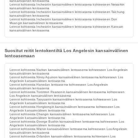
kansainvälinen lentoasema
Lennot kohteesta Incheonin kansainvälinen lentoasema kohteeseen Newarkin
kansainvälinen lentoasema
Lennot kohteesta Incheonin kansainvälinen lentoasema kohteeseen Taichung
kansainvälinen lentoasema
Lennot kohteesta Incheonin kansainvälinen lentoasema kohteeseen Don
Muangin kansainvälinen lentoasema
Lennot kohteesta Incheonin kansainvälinen lentoasema kohteeseen Kansain
kansainvälinen lentoasema
Suositut reitit lentokentiltä Los Angelesin kansainvälinen
lentoasemaan
Lennot kohteesta Naritan kansainvälinen lentoasema kohteeseen Los Angelesin
kansainvälinen lentoasema
Lennot kohteesta Ninoy Aquinon kansainvälinen lentoasema kohteeseen Los
Angelesin kansainvälinen lentoasema
Lennot kohteesta Hanedan lentoasema kohteeseen Los Angelesin
kansainvälinen lentoasema
Lennot kohteesta Toronton Pearsonin kansainvälinen lentoasema kohteeseen
Los Angelesin kansainvälinen lentoasema
Lennot kohteesta Taoyuanin kansainvälinen lentoasema kohteeseen Los
Angelesin kansainvälinen lentoasema
Lennot kohteesta Hongkongin kansainvälinen lentoasema kohteeseen Los
Angelesin kansainvälinen lentoasema
Lennot kohteesta Changin kansainvälinen lentoasema kohteeseen Los
Angelesin kansainvälinen lentoasema
Lennot kohteesta George Bushin kansainvälinen lentoasema kohteeseen Los
Angelesin kansainvälinen lentoasema
Lennot kohteesta Wienin kansainvälinen lentoasema kohteeseen Los Angelesin
kansainvälinen lentoasema
Lennot kohteesta Orlandon kansainvälinen lentoasema kohteeseen Los