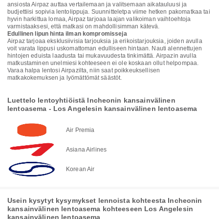
ansiosta Airpaz auttaa vertailemaan ja valitsemaan aikatauluusi ja
budjettiisi sopivia lentolippuja. Suunnitteletpa viime hetken pakomatkaa tai
hyvin harkittua lomaa, Airpaz tarjoaa laajan valikoiman vaihtoehtoja
varmistaaksesi, että matkasi on mahdollisimman kätevä.
Edullinen lipun hinta ilman kompromisseja
Airpaz tarjoaa eksklusiivisia tarjouksia ja erikoistarjouksia, joiden avulla
voit varata lippusi uskomattoman edulliseen hintaan. Nauti alennettujen
hintojen eduista laadusta tai mukavuudesta tinkimättä. Airpazin avulla
matkustaminen unelmiesi kohteeseen ei ole koskaan ollut helpompaa.
Varaa halpa lentosi Airpazilta, niin saat poikkeuksellisen
matkakokemuksen ja lyömättömät säästöt.
Luettelo lentoyhtiöistä Incheonin kansainvälinen
lentoasema - Los Angelesin kansainvälinen lentoasema
Air Premia
Asiana Airlines
Korean Air
Usein kysytyt kysymykset lennoista kohteesta Incheonin
kansainvälinen lentoasema kohteeseen Los Angelesin
kansainvälinen lentoasema