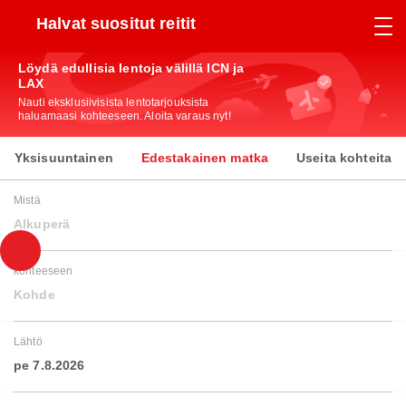
Halvat suositut reitit
Löydä edullisia lentoja välillä ICN ja
LAX
Nauti eksklusiivisista lentotarjouksista
haluamaasi kohteeseen. Aloita varaus nyt!
Yksisuuntainen
Edestakainen matka
Useita kohteita
Mistä
Alkuperä
kohteeseen
Kohde
Lähtö
pe 7.8.2026