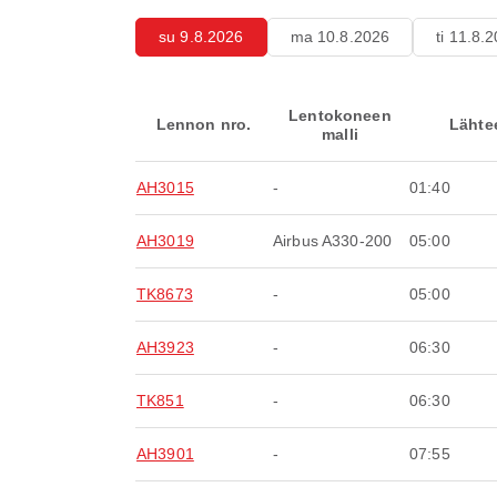
su 9.8.2026
ma 10.8.2026
ti 11.8.
Lentokoneen
Lennon nro.
Lähte
malli
AH3015
-
01:40
AH3019
Airbus A330-200
05:00
TK8673
-
05:00
AH3923
-
06:30
TK851
-
06:30
AH3901
-
07:55