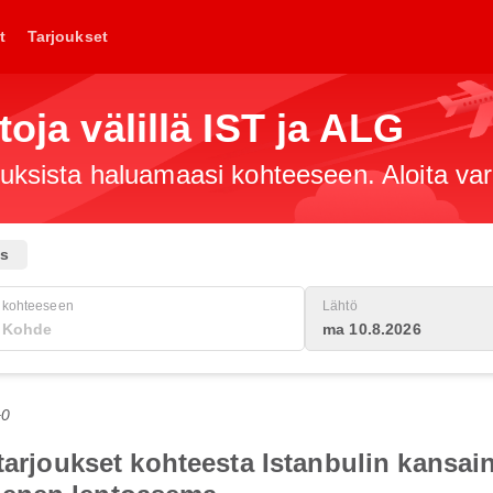
t
Tarjoukset
toja välillä IST ja ALG
jouksista haluamaasi kohteeseen. Aloita va
us
kohteeseen
Lähtö
ma 10.8.2026
+0
otarjoukset kohteesta Istanbulin kansa