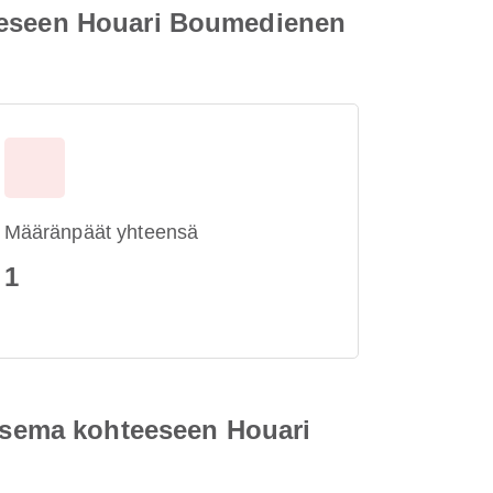
teeseen Houari Boumedienen
Määränpäät yhteensä
1
oasema kohteeseen Houari