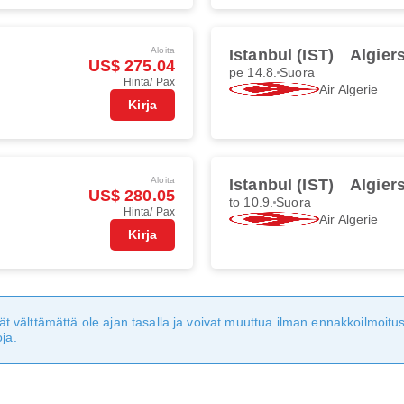
Aloita
Istanbul (IST)
Algier
US$ 275.04
pe 14.8.
Suora
Hinta/ Pax
Air Algerie
Kirja
Aloita
Istanbul (IST)
Algier
US$ 280.05
to 10.9.
Suora
Hinta/ Pax
Air Algerie
Kirja
eivät välttämättä ole ajan tasalla ja voivat muuttua ilman ennakkoilmoi
ja.