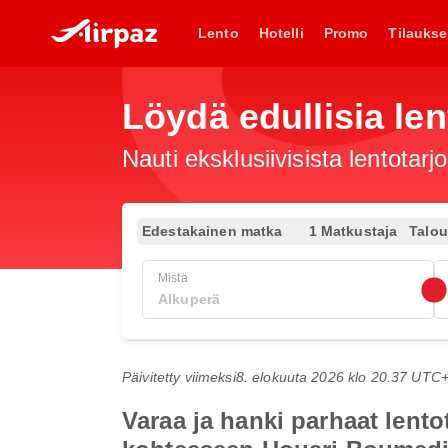
Lento
Hotelli
Promo
Tilaukse
Löydä edullisia len
Nauti eksklusiivisista lentotar
Edestakainen matka
1 Matkustaja
Talo
Mistä
Päivitetty viimeksi
8. elokuuta 2026 klo 20.37 UTC
Varaa ja hanki parhaat lent