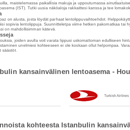
aduilla, maistelemassa paikallisia makuja ja uppoutumassa ainutlaatuise
ntoasema (IST). Tutki uusia näköaloja rakkaittesi kanssa ja tee lomak
a
on alusta, josta löydät parhaat lentolippuvaihtoehdot. Helppokäyttöi
iisi sopivia lentolippuja. Suunnitteletpa viime hetken pakomatkaa tai h
asi on mahdollisimman kätevä.
isseja
arjouksia, joiden avulla voit varata lippusi uskomattoman edulliseen hi
staminen unelmiesi kohteeseen ei ole koskaan ollut helpompaa. Varaa h
 säästöt.
anbulin kansainvälinen lentoasema - H
Turkish Airlines
nnoista kohteesta Istanbulin kansainv