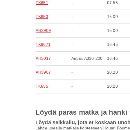
TK651
-
07:55
TK653
-
15:00
AH3909
-
15:00
TK8671
-
16:45
AH3017
Airbus A330-200
16:45
AH3907
-
20:20
TK655
-
20:20
Löydä paras matka ja hanki
Löydä seikkailu, jota et koskaan uno
Lähde upealle matkalle kohteeseen Houari Boumed