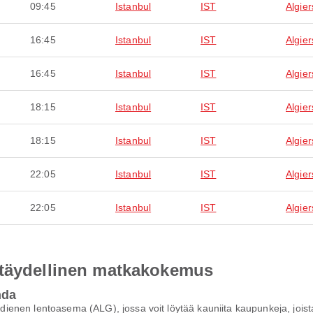
09:45
Istanbul
IST
Algier
16:45
Istanbul
IST
Algier
16:45
Istanbul
IST
Algier
18:15
Istanbul
IST
Algier
18:15
Istanbul
IST
Algier
22:05
Istanbul
IST
Algier
22:05
Istanbul
IST
Algier
 täydellinen matkakokemus
hda
ienen lentoasema (ALG), jossa voit löytää kauniita kaupunkeja, joi