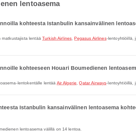
ienen lentoasema
lennoilla kohteesta Istanbulin kansainvälinen lento
n matkustajista lentää
Turkish Airlines
,
Pegasus Airlines
-lentoyhtiöill
 lennoille kohteeseen Houari Boumedienen lentoase
toasema-lentokentälle lentää
Air Algerie
,
Qatar Airways
-lentoyhtiöillä
ohteesta Istanbulin kansainvälinen lentoasema koh
medienen lentoasema välillä on 14 lentoa.