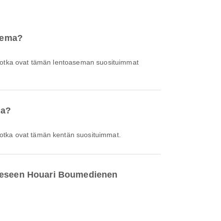
asema?
ä, jotka ovat tämän lentoaseman suosituimmat
ma?
, jotka ovat tämän kentän suosituimmat.
teeseen Houari Boumedienen