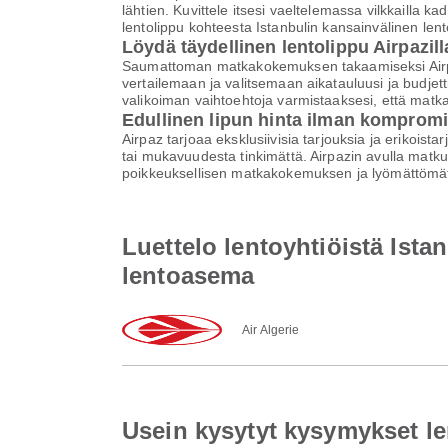
lähtien. Kuvittele itsesi vaeltelemassa vilkkailla k
lentolippu kohteesta Istanbulin kansainvälinen le
Löydä täydellinen lentolippu Airpazill
Saumattoman matkakokemuksen takaamiseksi Airpaz 
vertailemaan ja valitsemaan aikatauluusi ja budjett
valikoiman vaihtoehtoja varmistaaksesi, että matk
Edullinen lipun hinta ilman komprom
Airpaz tarjoaa eksklusiivisia tarjouksia ja erikoist
tai mukavuudesta tinkimättä. Airpazin avulla matku
poikkeuksellisen matkakokemuksen ja lyömättömät
Luettelo lentoyhtiöistä Ist
lentoasema
Air Algerie
Usein kysytyt kysymykset le