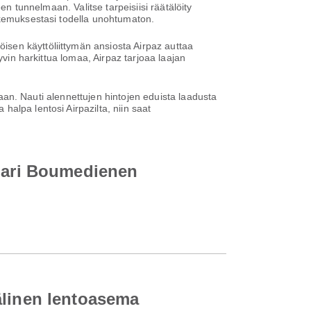
en tunnelmaan. Valitse tarpeisiisi räätälöity
okemuksestasi todella unohtumaton.
sen käyttöliittymän ansiosta Airpaz auttaa
yvin harkittua lomaa, Airpaz tarjoaa laajan
ntaan. Nauti alennettujen hintojen eduista laadusta
alpa lentosi Airpazilta, niin saat
ouari Boumedienen
älinen lentoasema