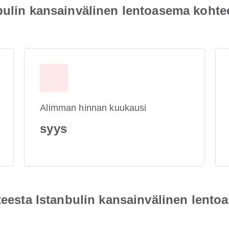
nbulin kansainvälinen lentoasema koh
Alimman hinnan kuukausi
syys
hteesta Istanbulin kansainvälinen lent