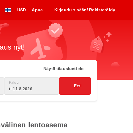
USD
Apua
Kirjaudu sisään/ Rekisteröidy
raus nyt!
Näytä tilausluettelo
Paluu
Etsi
ti 11.8.2026
invälinen lentoasema