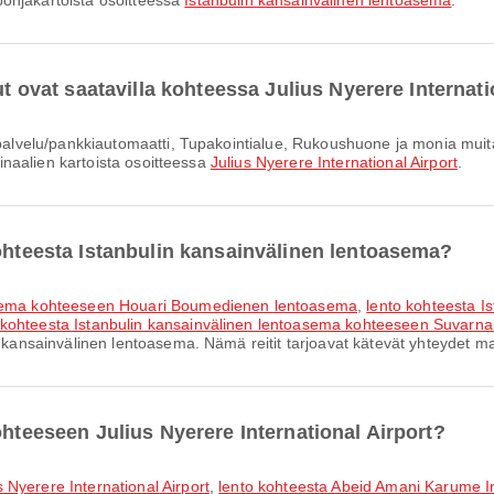
n pohjakartoista osoitteessa
Istanbulin kansainvälinen lentoasema
.
ut ovat saatavilla kohteessa Julius Nyerere Internati
rminaalien kartoista osoitteessa
Julius Nyerere International Airport
.
kohteesta Istanbulin kansainvälinen lentoasema?
oasema kohteeseen Houari Boumedienen lentoasema
,
lento kohteesta I
 kohteesta Istanbulin kansainvälinen lentoasema kohteeseen Suvarn
n kansainvälinen lentoasema. Nämä reitit tarjoavat kätevät yhteydet mat
ohteeseen Julius Nyerere International Airport?
 Nyerere International Airport
,
lento kohteesta Abeid Amani Karume In