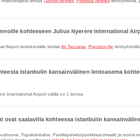
n matkustajista lentää
Turkish Airlines
,
Pegasus Airlines
-lentoyhtiöill
ennoille kohteeseen Julius Nyerere International Air
nal Airport-lentokentälle lentää
Air Tanzania
,
Precision Air
-lentoyhtiöil
hteesta Istanbulin kansainvälinen lentoasema kohte
 International Airport välillä on 1 lentoa.
lut ovat saatavilla kohteessa Istanbulin kansainväl