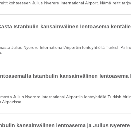
itit kohteeseen Julius Nyerere International Airport. Nämä reitit tarjo
ikasta Istanbulin kansainvälinen lentoasema kentälle
a.
lentoasemalta Istanbulin kansainvälinen lentoasema
a Airpazissa.
anbulin kansainvälinen lentoasema ja Julius Nyerere 