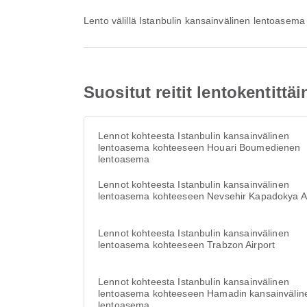
Lento välillä Istanbulin kansainvälinen lentoasema
Suositut reitit lentokentitt
Lennot kohteesta Istanbulin kansainvälinen
lentoasema kohteeseen Houari Boumedienen
lentoasema
Lennot kohteesta Istanbulin kansainvälinen
lentoasema kohteeseen Nevsehir Kapadokya Ai
Lennot kohteesta Istanbulin kansainvälinen
lentoasema kohteeseen Trabzon Airport
Lennot kohteesta Istanbulin kansainvälinen
lentoasema kohteeseen Hamadin kansainvälin
lentoasema