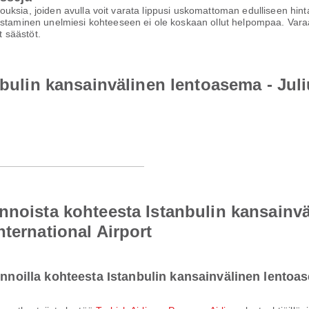
arjouksia, joiden avulla voit varata lippusi uskomattoman edulliseen hi
staminen unelmiesi kohteeseen ei ole koskaan ollut helpompaa. Varaa h
 säästöt.
nbulin kansainvälinen lentoasema - Juli
nnoista kohteesta Istanbulin kansainv
ternational Airport
lennoilla kohteesta Istanbulin kansainvälinen lento