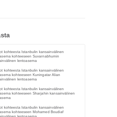
asta
t kohteesta Istanbulin kansainvälinen
oasema kohteeseen Suvarnabhumin
ainvälinen lentoasema
t kohteesta Istanbulin kansainvälinen
oasema kohteeseen Kuningatar Alian
ainvälinen lentoasema
t kohteesta Istanbulin kansainvälinen
oasema kohteeseen Sharjahin kansainvälinen
oasema
t kohteesta Istanbulin kansainvälinen
oasema kohteeseen Mohamed Boudiaf
ainvälinen lentoasema