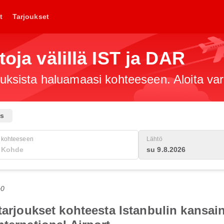
t
Tarjoukset
toja välillä IST ja DAR
jouksista haluamaasi kohteeseen. Aloita va
us
kohteeseen
Lähtö
su 9.8.2026
+0
otarjoukset kohteesta Istanbulin kansa