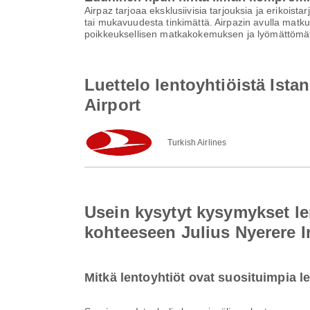
Airpaz tarjoaa eksklusiivisia tarjouksia ja erikoist
tai mukavuudesta tinkimättä. Airpazin avulla matku
poikkeuksellisen matkakokemuksen ja lyömättömät
Luettelo lentoyhtiöistä Ista
Airport
Turkish Airlines
Usein kysytyt kysymykset le
kohteeseen Julius Nyerere In
Mitkä lentoyhtiöt ovat suosituimpia 