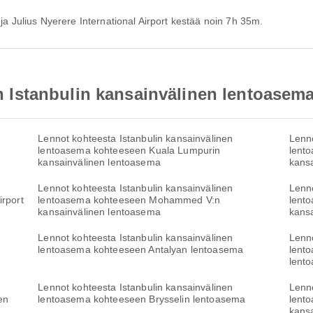
 ja Julius Nyerere International Airport kestää noin 7h 35m.
äin Istanbulin kansainvälinen lentoasem
Lennot kohteesta Istanbulin kansainvälinen
Lenno
lentoasema kohteeseen Kuala Lumpurin
lent
kansainvälinen lentoasema
kans
Lennot kohteesta Istanbulin kansainvälinen
Lenno
rport
lentoasema kohteeseen Mohammed V:n
lent
kansainvälinen lentoasema
kans
Lennot kohteesta Istanbulin kansainvälinen
Lenno
lentoasema kohteeseen Antalyan lentoasema
lent
lent
Lennot kohteesta Istanbulin kansainvälinen
Lenno
en
lentoasema kohteeseen Brysselin lentoasema
lent
kans