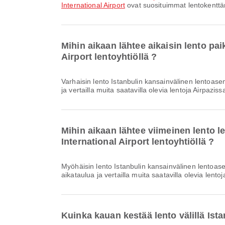
International Airport
ovat suosituimmat lentokenttäre
Mihin aikaan lähtee aikaisin lento pa
Airport lentoyhtiöllä ?
Varhaisin lento Istanbulin kansainvälinen lentoasemasta Julius Nyerere International Airportiin lentoyhtiöllä Turkish Airlines lähtee klo 18.50. Voit tarkastella tätä aikataulua
ja vertailla muita saatavilla olevia lentoja Airpaziss
Mihin aikaan lähtee viimeinen lento 
International Airport lentoyhtiöllä ?
Myöhäisin lento Istanbulin kansainvälinen lentoasemasta Julius Nyerere International Airportiin lentoyhtiöllä Turkish Airlines lähtee klo 18.50. Voit tarkastella tätä
aikataulua ja vertailla muita saatavilla olevia lentoj
Kuinka kauan kestää lento välillä Ist