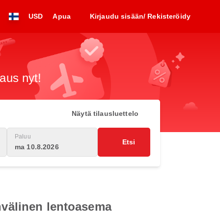
USD
Apua
Kirjaudu sisään/ Rekisteröidy
raus nyt!
Näytä tilausluettelo
Paluu
Etsi
ma 10.8.2026
invälinen lentoasema