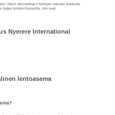
ntaan. Nauti alennettujen hintojen eduista laadusta
alpa lentosi Airpazilta, niin saat
us Nyerere International
älinen lentoasema
asema?