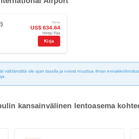
ternational Airport
Aloita
R)
US$ 634.64
Hinta/ Pax
Kirja
eivät välttämättä ole ajan tasalla ja voivat muuttua ilman ennakkoilmoi
ja.
bulin kansainvälinen lentoasema kohte