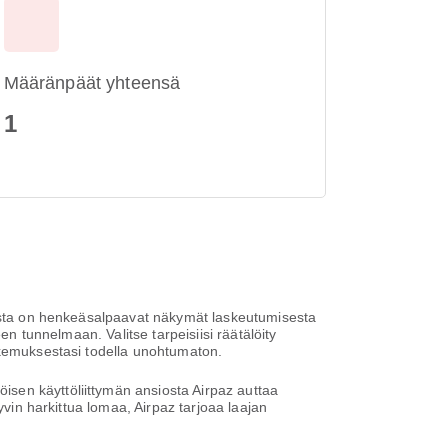
Määränpäät yhteensä
1
joista on henkeäsalpaavat näkymät laskeutumisesta
en tunnelmaan. Valitse tarpeisiisi räätälöity
okemuksestasi todella unohtumaton.
sen käyttöliittymän ansiosta Airpaz auttaa
yvin harkittua lomaa, Airpaz tarjoaa laajan