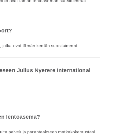
ä, jotka ovat tämän lentoaseman suosituimmat
port?
lä, jotka ovat tämän kentän suosituimmat.
eseen Julius Nyerere International
inen lentoasema?