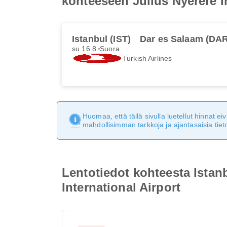
kohteeseen Julius Nyerere In
Istanbul (IST)
Dar es Salaam (DA
su 16.8.
Suora
Turkish Airlines
Huomaa, että tällä sivulla luetellut hinnat 
mahdollisimman tarkkoja ja ajantasaisia tieto
Lentotiedot kohteesta Istan
International Airport