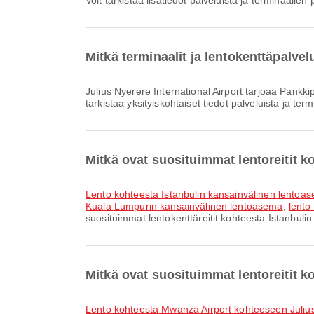
Voit tarkistaa lisätiedot palveluista ja terminaalie
Mitkä terminaalit ja lentokenttäpalvel
Julius Nyerere International Airport tarjoaa Pankkipalvelu/pankkiautomaatti, Tupakointialue, Rukoushuone ja monia muita palveluja parantaaksesi matkakokemustasi. Voit
tarkistaa yksityiskohtaiset tiedot palveluista ja te
Mitkä ovat suosituimmat lentoreitit 
lento kohteesta Istanbulin kansainvälinen lent
Kuala Lumpurin kansainvälinen lentoasema
,
lento
suosituimmat lentokenttäreitit kohteesta Istanbuli
Mitkä ovat suosituimmat lentoreitit k
lento kohteesta Mwanza Airport kohteeseen Julius