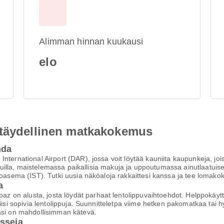
Alimman hinnan kuukausi
elo
 täydellinen matkakokemus
hda
International Airport (DAR), jossa voit löytää kauniita kaupunkeja, 
aduilla, maistelemassa paikallisia makuja ja uppoutumassa ainutlaatuise
ntoasema (IST). Tutki uusia näköaloja rakkaittesi kanssa ja tee lomak
a
on alusta, josta löydät parhaat lentolippuvaihtoehdot. Helppokäyttöi
iisi sopivia lentolippuja. Suunnitteletpa viime hetken pakomatkaa tai h
asi on mahdollisimman kätevä.
isseja