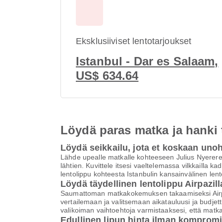
Eksklusiiviset lentotarjoukset
Istanbul - Dar es Salaam,
US$ 634.64
Löydä paras matka ja hanki
Löydä seikkailu, jota et koskaan uno
Lähde upealle matkalle kohteeseen Julius Nyerere 
lähtien. Kuvittele itsesi vaeltelemassa vilkkailla k
lentolippu kohteesta Istanbulin kansainvälinen le
Löydä täydellinen lentolippu Airpazill
Saumattoman matkakokemuksen takaamiseksi Airpaz 
vertailemaan ja valitsemaan aikatauluusi ja budjett
valikoiman vaihtoehtoja varmistaaksesi, että matk
Edullinen lipun hinta ilman komprom