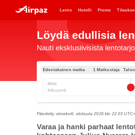
Lento
Hotelli
Promo
Tilaukse
Löydä edullisia len
Nauti eksklusiivisista lentotar
Edestakainen matka
1 Matkustaja
Talo
Mistä
Päivitetty viimeksi
6. elokuuta 2026 klo 22.03 UTC
Varaa ja hanki parhaat lent