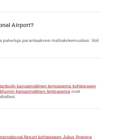
onal Airport?
stanbulin kansainvälinen lentoasema kohteeseen
abhumin kansainvälinen lentoasema
ovat
kallesi.
ternational Airport kohteeseen Julius Nyerere