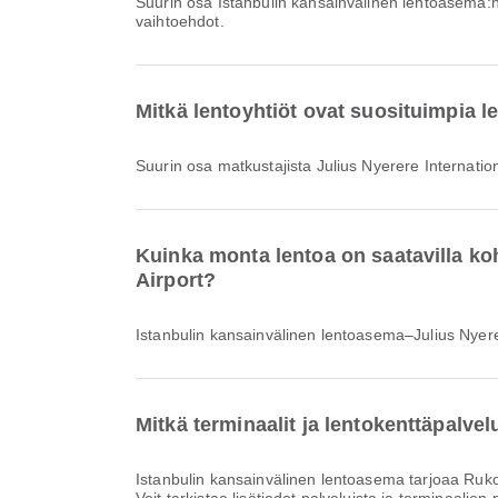
Suurin osa Istanbulin kansainvälinen lentoasema:
vaihtoehdot.
Mitkä lentoyhtiöt ovat suosituimpia l
Suurin osa matkustajista Julius Nyerere Internatio
Kuinka monta lentoa on saatavilla ko
Airport?
Istanbulin kansainvälinen lentoasema–Julius Nyerere
Mitkä terminaalit ja lentokenttäpalve
Istanbulin kansainvälinen lentoasema tarjoaa Rukoushuone, Tupakointialue, Pankkipalvelu/pankkiautomaatti ja monia muita palveluja parantaakseen matkakokemustasi.