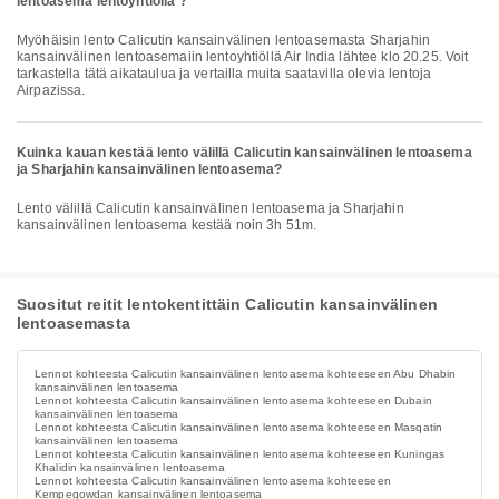
lentoasema lentoyhtiöllä ?
Myöhäisin lento Calicutin kansainvälinen lentoasemasta Sharjahin
kansainvälinen lentoasemaiin lentoyhtiöllä Air India lähtee klo 20.25. Voit
tarkastella tätä aikataulua ja vertailla muita saatavilla olevia lentoja
Airpazissa.
Kuinka kauan kestää lento välillä Calicutin kansainvälinen lentoasema
ja Sharjahin kansainvälinen lentoasema?
Lento välillä Calicutin kansainvälinen lentoasema ja Sharjahin
kansainvälinen lentoasema kestää noin 3h 51m.
Suositut reitit lentokentittäin Calicutin kansainvälinen
lentoasemasta
Lennot kohteesta Calicutin kansainvälinen lentoasema kohteeseen Abu Dhabin
kansainvälinen lentoasema
Lennot kohteesta Calicutin kansainvälinen lentoasema kohteeseen Dubain
kansainvälinen lentoasema
Lennot kohteesta Calicutin kansainvälinen lentoasema kohteeseen Masqatin
kansainvälinen lentoasema
Lennot kohteesta Calicutin kansainvälinen lentoasema kohteeseen Kuningas
Khalidin kansainvälinen lentoasema
Lennot kohteesta Calicutin kansainvälinen lentoasema kohteeseen
Kempegowdan kansainvälinen lentoasema