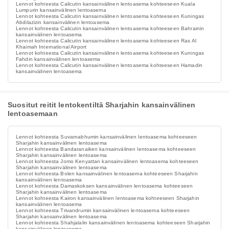
Lennot kohteesta Calicutin kansainvälinen lentoasema kohteeseen Kuala
Lumpurin kansainvälinen lentoasema
Lennot kohteesta Calicutin kansainvälinen lentoasema kohteeseen Kuningas
Abdilazizin kansainvälinen lentoasema
Lennot kohteesta Calicutin kansainvälinen lentoasema kohteeseen Bahrainin
kansainvälinen lentoasema
Lennot kohteesta Calicutin kansainvälinen lentoasema kohteeseen Ras Al
Khaimah International Airport
Lennot kohteesta Calicutin kansainvälinen lentoasema kohteeseen Kuningas
Fahdin kansainvälinen lentoasema
Lennot kohteesta Calicutin kansainvälinen lentoasema kohteeseen Hamadin
kansainvälinen lentoasema
Suositut reitit lentokentiltä Sharjahin kansainvälinen
lentoasemaan
Lennot kohteesta Suvarnabhumin kansainvälinen lentoasema kohteeseen
Sharjahin kansainvälinen lentoasema
Lennot kohteesta Bandaranaiken kansainvälinen lentoasema kohteeseen
Sharjahin kansainvälinen lentoasema
Lennot kohteesta Jomo Kenyattan kansainvälinen lentoasema kohteeseen
Sharjahin kansainvälinen lentoasema
Lennot kohteesta Bolen kansainvälinen lentoasema kohteeseen Sharjahin
kansainvälinen lentoasema
Lennot kohteesta Damaskoksen kansainvälinen lentoasema kohteeseen
Sharjahin kansainvälinen lentoasema
Lennot kohteesta Kairon kansainvälinen lentoasema kohteeseen Sharjahin
kansainvälinen lentoasema
Lennot kohteesta Trivandrumin kansainvälinen lentoasema kohteeseen
Sharjahin kansainvälinen lentoasema
Lennot kohteesta Shahjalalin kansainvälinen lentoasema kohteeseen Sharjahin
kansainvälinen lentoasema