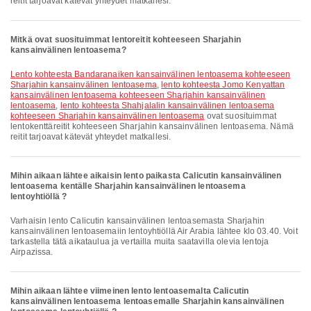
reitit tarjoavat kätevät yhteydet matkallesi.
Mitkä ovat suosituimmat lentoreitit kohteeseen Sharjahin
kansainvälinen lentoasema?
lento kohteesta Bandaranaiken kansainvälinen lentoasema kohteeseen
Sharjahin kansainvälinen lentoasema
,
lento kohteesta Jomo Kenyattan
kansainvälinen lentoasema kohteeseen Sharjahin kansainvälinen
lentoasema
,
lento kohteesta Shahjalalin kansainvälinen lentoasema
kohteeseen Sharjahin kansainvälinen lentoasema
ovat suosituimmat
lentokenttäreitit kohteeseen Sharjahin kansainvälinen lentoasema. Nämä
reitit tarjoavat kätevät yhteydet matkallesi.
Mihin aikaan lähtee aikaisin lento paikasta Calicutin kansainvälinen
lentoasema kentälle Sharjahin kansainvälinen lentoasema
lentoyhtiöllä ?
Varhaisin lento Calicutin kansainvälinen lentoasemasta Sharjahin
kansainvälinen lentoasemaiin lentoyhtiöllä Air Arabia lähtee klo 03.40. Voit
tarkastella tätä aikataulua ja vertailla muita saatavilla olevia lentoja
Airpazissa.
Mihin aikaan lähtee viimeinen lento lentoasemalta Calicutin
kansainvälinen lentoasema lentoasemalle Sharjahin kansainvälinen