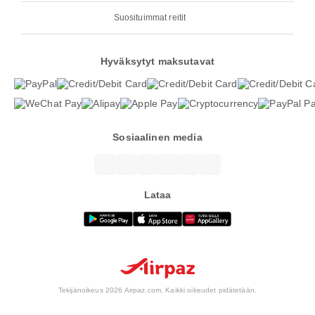
Suosituimmat reitit
Hyväksytyt maksutavat
Sosiaalinen media
Lataa
Tekijänoikeus 2026 Airpaz.com. Kaikki oikeudet pidätetään.