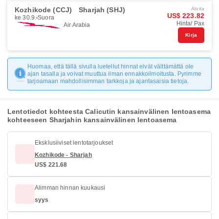
Kozhikode (CCJ)
Sharjah (SHJ)
Aloita
US$ 223.82
ke 30.9.
Suora
Hinta/ Pax
Air Arabia
Kirja
Huomaa, että tällä sivulla luetellut hinnat eivät välttämättä ole
ajan tasalla ja voivat muuttua ilman ennakkoilmoitusta. Pyrimme
tarjoamaan mahdollisimman tarkkoja ja ajantasaisia tietoja.
Lentotiedot kohteesta Calicutin kansainvälinen lentoasema
kohteeseen Sharjahin kansainvälinen lentoasema
Eksklusiiviset lentotarjoukset
Kozhikode - Sharjah
US$ 221.68
Alimman hinnan kuukausi
syys