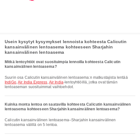
Usein kysytyt kysymykset lennoista kohteesta Calicutin
kansainvälinen lentoasema kohteeseen Sharjahin
kansainvälinen lentoasema
Mitkä lentoyhtiöt ovat suosituimpia lennoilla kohteesta Calicutin
kansainvälinen lentoasema?
Suurin osa Calicutin kansainvälinen lentoasema:n matkustajista lentää
IndiGo
,
Air India Express
,
Air India
-lentoyhtiöillä, jotka ovat tämän
lentoaseman suosituimmat vaihtoehdot.
Kuinka monta lentoa on saatavilla kohteesta Calicutin kansainvälinen
lentoasema kohteeseen Sharjahin kansainvälinen lentoasema?
Calicutin kansainvälinen lentoasema–Sharjahin kansainvälinen
lentoasema välillä on 5 lentoa.