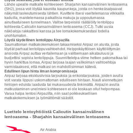
Löydä seikkailu, jota et koskaan unohda
Lähde upealle matkalle kohteeseen Sharjahin kansainvälinen lentoasema
(SHJ), jossa voit löytää kauniita kaupunkeja, joista on henkeäsalpaavat
näkymät laskeutumisesta lähtien. Kuvittele itsesi vaeltelemassa vilkkailla
kaduilla, maistelemassa paikallisia makuja ja uppoutumassa
ainutlaatuiseen tunnelmaan. Valitse tarpeisiisi räätälöity lentolippu
kohteesta Calicutin kansainvälinen lentoasema (CCJ). Tutki uusia
näköaloja rakkaittesi kanssa ja tee lomakokemuksestasi todella
unohtumaton.
Löydä täydellinen lentolippu Airpazilla
Saumattoman matkakokemuksen takaamiseksi Airpaz on alusta, josta
löydät parhaat lentolippuvaihtoehdot. Helppokäyttöisen käyttöliittymän
ansiosta Airpaz auttaa vertailemaan ja valitsemaan aikatauluusi ja
budjettiisi sopivia lentolippuja. Suunnitteletpa viime hetken pakomatkaa tai
hyvin harkittua lomaa, Airpaz tarjoaa laajan valikoiman vaihtoehtoja
varmistaaksesi, että matkasi on mahdollisimman kätevä.
Edullinen lipun hinta ilman kompromisseja
Airpaz tarjoaa eksklusiivisia tarjouksia ja erikoistarjouksia, joiden avulla
voit varata lippusi uskomattoman edulliseen hintaan. Nauti alennettujen
hintojen eduista laadusta tai mukavuudesta tinkimättä. Airpazin avulla
matkustaminen unelmiesi kohteeseen ei ole koskaan ollut helpompaa.
Varaa halpa lentosi Airpazilta, niin saat poikkeuksellisen
matkakokemuksen ja lyömättömät säästöt.
Luettelo lentoyhtiöistä Calicutin kansainvälinen
lentoasema - Sharjahin kansainvälinen lentoasema
Air Arabia