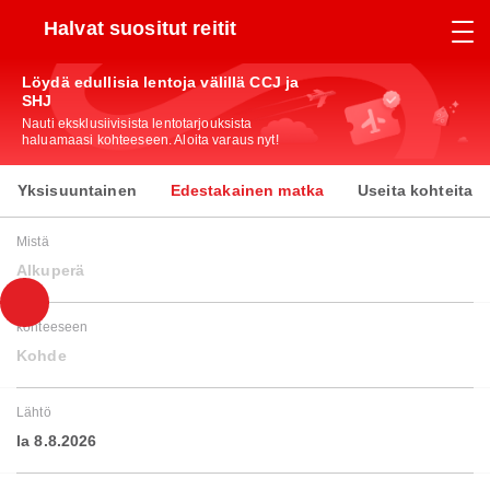
Halvat suositut reitit
Löydä edullisia lentoja välillä CCJ ja
SHJ
Nauti eksklusiivisista lentotarjouksista
haluamaasi kohteeseen. Aloita varaus nyt!
Yksisuuntainen
Edestakainen matka
Useita kohteita
Mistä
Alkuperä
kohteeseen
Kohde
Lähtö
la 8.8.2026