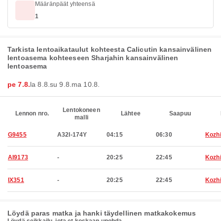
Määränpäät yhteensä
1
Tarkista lentoaikataulut kohteesta Calicutin kansainvälinen
lentoasema kohteeseen Sharjahin kansainvälinen
lentoasema
pe 7.8.
la 8.8.
su 9.8.
ma 10.8.
Lentokoneen
Lennon nro.
Lähtee
Saapuu
malli
G9455
A32I-174Y
04:15
06:30
Kozh
AI9173
-
20:25
22:45
Kozh
IX351
-
20:25
22:45
Kozh
Löydä paras matka ja hanki täydellinen matkakokemus