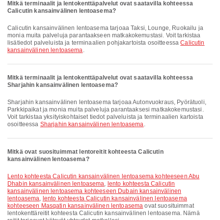
Mitkä terminaalit ja lentokenttäpalvelut ovat saatavilla kohteessa
Calicutin kansainvälinen lentoasema?
Calicutin kansainvälinen lentoasema tarjoaa Taksi, Lounge, Ruokailu ja
monia muita palveluja parantaakseen matkakokemustasi. Voit tarkistaa
lisätiedot palveluista ja terminaalien pohjakartoista osoitteessa
Calicutin
kansainvälinen lentoasema
.
Mitkä terminaalit ja lentokenttäpalvelut ovat saatavilla kohteessa
Sharjahin kansainvälinen lentoasema?
Sharjahin kansainvälinen lentoasema tarjoaa Autonvuokraus, Pyörätuoli,
Parkkipaikat ja monia muita palveluja parantaaksesi matkakokemustasi.
Voit tarkistaa yksityiskohtaiset tiedot palveluista ja terminaalien kartoista
osoitteessa
Sharjahin kansainvälinen lentoasema
.
Mitkä ovat suosituimmat lentoreitit kohteesta Calicutin
kansainvälinen lentoasema?
lento kohteesta Calicutin kansainvälinen lentoasema kohteeseen Abu
Dhabin kansainvälinen lentoasema
,
lento kohteesta Calicutin
kansainvälinen lentoasema kohteeseen Dubain kansainvälinen
lentoasema
,
lento kohteesta Calicutin kansainvälinen lentoasema
kohteeseen Masqatin kansainvälinen lentoasema
ovat suosituimmat
lentokenttäreitit kohteesta Calicutin kansainvälinen lentoasema. Nämä