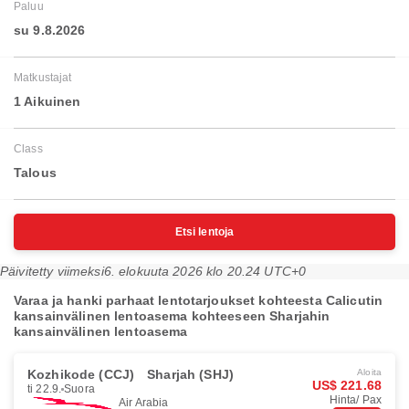
Paluu
su 9.8.2026
Matkustajat
1 Aikuinen
Class
Talous
Etsi lentoja
Päivitetty viimeksi
6. elokuuta 2026 klo 20.24 UTC+0
Varaa ja hanki parhaat lentotarjoukset kohteesta Calicutin
kansainvälinen lentoasema kohteeseen Sharjahin
kansainvälinen lentoasema
Kozhikode (CCJ)
Sharjah (SHJ)
Aloita
US$ 221.68
ti 22.9.
Suora
Hinta/ Pax
Air Arabia