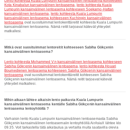
lento kohteesta Kuala Lumpurin kansainvälinen lentoasema kohteeseen
Kota Kinabalun kansainvälinen lentoasema
,
lento kohteesta Kuala
Lumpurin kansainvälinen lentoasema kohteeseen Soekarno-Hattan
kansainvälinen lentoasema
,
lento kohteesta Kuala Lumpurin
kansainvälinen lentoasema kohteeseen Kuchingin kansainvälinen
lentoasema
ovat suosituimmat lentokenttäreitit kohteesta Kuala Lumpurin
kansainvälinen lentoasema. Nämä reitit tarjoavat kätevät yhteydet
matkallesi.
Mitkä ovat suosituimmat lentoreitit kohteeseen Sabiha Gökçenin
kansainvälinen lentoasema?
lento kohteesta Mohammed V:n kansainvälinen lentoasema kohteeseen
Sabiha Gökçenin kansainvälinen lentoasema
,
lento kohteesta Houari
Boumedienen lentoasema kohteeseen Sabiha Gökçenin kansainvälinen
lentoasema
ovat suosituimmat lentokenttäreitit kohteeseen Sabiha
Gökçenin kansainvälinen lentoasema. Nämä reitit tarjoavat kätevät
yhteydet matkallesi.
Mihin aikaan lähtee aikaisin lento paikasta Kuala Lumpurin
kansainvälinen lentoasema kentälle Sabiha Gökçenin kansainvälinen
lentoasema lentoyhtiöllä ?
Varhaisin lento Kuala Lumpurin kansainvälinen lentoasemasta Sabiha
Gökçenin kansainvälinen lentoasemaiin lentoyhtiöllä AirAsiaX lähtee klo
09.35. Voit tarkastella tätä aikataulua ja vertailla muita saatavilla olevia