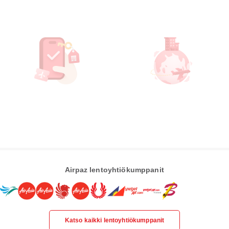
Airpaz lentoyhtiökumppanit
Katso kaikki lentoyhtiökumppanit