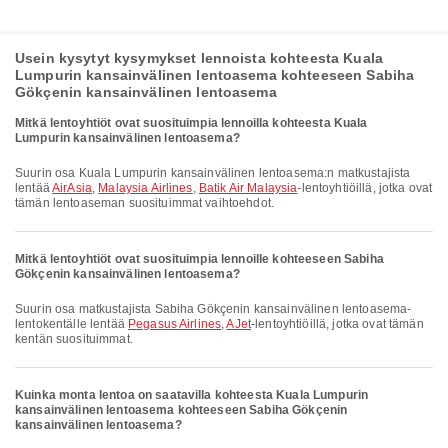
Usein kysytyt kysymykset lennoista kohteesta Kuala
Lumpurin kansainvälinen lentoasema kohteeseen Sabiha
Gökçenin kansainvälinen lentoasema
Mitkä lentoyhtiöt ovat suosituimpia lennoilla kohteesta Kuala
Lumpurin kansainvälinen lentoasema?
Suurin osa Kuala Lumpurin kansainvälinen lentoasema:n matkustajista
lentää
AirAsia
,
Malaysia Airlines
,
Batik Air Malaysia
-lentoyhtiöillä, jotka ovat
tämän lentoaseman suosituimmat vaihtoehdot.
Mitkä lentoyhtiöt ovat suosituimpia lennoille kohteeseen Sabiha
Gökçenin kansainvälinen lentoasema?
Suurin osa matkustajista Sabiha Gökçenin kansainvälinen lentoasema-
lentokentälle lentää
Pegasus Airlines
,
AJet
-lentoyhtiöillä, jotka ovat tämän
kentän suosituimmat.
Kuinka monta lentoa on saatavilla kohteesta Kuala Lumpurin
kansainvälinen lentoasema kohteeseen Sabiha Gökçenin
kansainvälinen lentoasema?