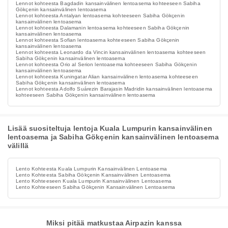
Lennot kohteesta Bagdadin kansainvälinen lentoasema kohteeseen Sabiha
Gökçenin kansainvälinen lentoasema
Lennot kohteesta Antalyan lentoasema kohteeseen Sabiha Gökçenin
kansainvälinen lentoasema
Lennot kohteesta Dalamanin lentoasema kohteeseen Sabiha Gökçenin
kansainvälinen lentoasema
Lennot kohteesta Sofian lentoasema kohteeseen Sabiha Gökçenin
kansainvälinen lentoasema
Lennot kohteesta Leonardo da Vincin kansainvälinen lentoasema kohteeseen
Sabiha Gökçenin kansainvälinen lentoasema
Lennot kohteesta Orio al Serion lentoasema kohteeseen Sabiha Gökçenin
kansainvälinen lentoasema
Lennot kohteesta Kuningatar Alian kansainvälinen lentoasema kohteeseen
Sabiha Gökçenin kansainvälinen lentoasema
Lennot kohteesta Adolfo Suárezin Barajasin Madridin kansainvälinen lentoasema
kohteeseen Sabiha Gökçenin kansainvälinen lentoasema
Lisää suositeltuja lentoja Kuala Lumpurin kansainvälinen
lentoasema ja Sabiha Gökçenin kansainvälinen lentoasema
välillä
Lento Kohteesta Kuala Lumpurin Kansainvälinen Lentoasema
Lento Kohteesta Sabiha Gökçenin Kansainvälinen Lentoasema
Lento Kohteeseen Kuala Lumpurin Kansainvälinen Lentoasema
Lento Kohteeseen Sabiha Gökçenin Kansainvälinen Lentoasema
Miksi pitää matkustaa Airpazin kanssa