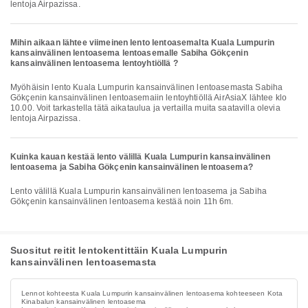
lentoja Airpazissa.
Mihin aikaan lähtee viimeinen lento lentoasemalta Kuala Lumpurin
kansainvälinen lentoasema lentoasemalle Sabiha Gökçenin
kansainvälinen lentoasema lentoyhtiöllä ?
Myöhäisin lento Kuala Lumpurin kansainvälinen lentoasemasta Sabiha
Gökçenin kansainvälinen lentoasemaiin lentoyhtiöllä AirAsiaX lähtee klo
10.00. Voit tarkastella tätä aikataulua ja vertailla muita saatavilla olevia
lentoja Airpazissa.
Kuinka kauan kestää lento välillä Kuala Lumpurin kansainvälinen
lentoasema ja Sabiha Gökçenin kansainvälinen lentoasema?
Lento välillä Kuala Lumpurin kansainvälinen lentoasema ja Sabiha
Gökçenin kansainvälinen lentoasema kestää noin 11h 6m.
Suositut reitit lentokentittäin Kuala Lumpurin
kansainvälinen lentoasemasta
Lennot kohteesta Kuala Lumpurin kansainvälinen lentoasema kohteeseen Kota
Kinabalun kansainvälinen lentoasema