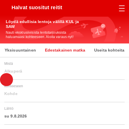
Halvat suositut reitit
Löydä edullisia lentoja välillä KUL ja
SAW
Nauti eksklusiivisista lentotarjouksista
haluamaasi kohteeseen. Aloita varaus nyt!
Yksisuuntainen
Edestakainen matka
Useita kohteita
Mistä
Alkuperä
kohteeseen
Kohde
Lähtö
su 9.8.2026