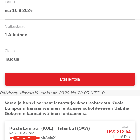
Paluu
ma 10.8.2026
Matkustajat
1 Aikuinen
Class
Talous
Etsi lentoja
Päivitetty viimeksi
6. elokuuta 2026 klo 20.05 UTC+0
Varaa ja hanki parhaat lentotarjoukset kohteesta Kuala
Lumpurin kansainvälinen lentoasema kohteeseen Sabiha
Gökçenin kansainvälinen lentoasema
Kuala Lumpur (KUL)
Istanbul (SAW)
Aloita
US$ 212.04
ke 7.10.
Suora
Hinta/ Pax
AirAsiaX