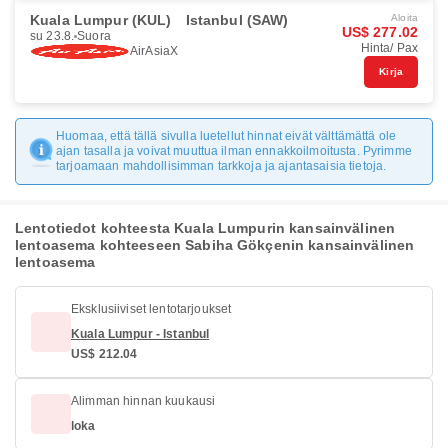
Kuala Lumpur (KUL)
Istanbul (SAW)
Aloita
US$ 277.02
su 23.8.
Suora
Hinta/ Pax
AirAsiaX
Kirja
Huomaa, että tällä sivulla luetellut hinnat eivät välttämättä ole
ajan tasalla ja voivat muuttua ilman ennakkoilmoitusta. Pyrimme
tarjoamaan mahdollisimman tarkkoja ja ajantasaisia tietoja.
Lentotiedot kohteesta Kuala Lumpurin kansainvälinen
lentoasema kohteeseen Sabiha Gökçenin kansainvälinen
lentoasema
Eksklusiiviset lentotarjoukset
Kuala Lumpur - Istanbul
US$ 212.04
Alimman hinnan kuukausi
loka