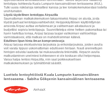
uppoutumassa ainutlaatuiseen tunnelmaan. Valitse tarpeisiisi räätälöity
lentolippu kohteesta Kuala Lumpurin kansainvälinen lentoasema (KUL).
Tutki uusia näköaloja rakkaittesi kanssa ja tee lomakokemuksestasi todella
unohtumaton.
Löydä täydellinen lentolippu Airpazilla
Saumattoman matkakokemuksen takaamiseksi Airpaz on alusta, josta
löydät parhaat lentolippuvaihtoehdot. Helppokäyttöisen käyttöliittymän
ansiosta Airpaz auttaa vertailemaan ja valitsemaan aikatauluusi ja
budjettiisi sopivia lentolippuja. Suunnitteletpa viime hetken pakomatkaa tai
hyvin harkittua lomaa, Airpaz tarjoaa laajan valikoiman vaihtoehtoja
varmistaaksesi, että matkasi on mahdollisimman kätevä.
Edullinen lipun hinta ilman kompromisseja
Airpaz tarjoaa eksklusiivisia tarjouksia ja erikoistarjouksia, joiden avulla
voit varata lippusi uskomattoman edulliseen hintaan. Nauti alennettujen
hintojen eduista laadusta tai mukavuudesta tinkimättä. Airpazin avulla
matkustaminen unelmiesi kohteeseen ei ole koskaan ollut helpompaa.
Varaa halpa lentosi Airpazilta, niin saat poikkeuksellisen
matkakokemuksen ja lyömättömät säästöt.
Luettelo lentoyhtiöistä Kuala Lumpurin kansainvälinen
lentoasema - Sabiha Gökçenin kansainvälinen lentoasema
AirAsiaX