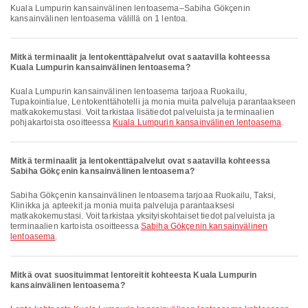
Kuala Lumpurin kansainvälinen lentoasema–Sabiha Gökçenin
kansainvälinen lentoasema välillä on 1 lentoa.
Mitkä terminaalit ja lentokenttäpalvelut ovat saatavilla kohteessa
Kuala Lumpurin kansainvälinen lentoasema?
Kuala Lumpurin kansainvälinen lentoasema tarjoaa Ruokailu,
Tupakointialue, Lentokenttähotelli ja monia muita palveluja parantaakseen
matkakokemustasi. Voit tarkistaa lisätiedot palveluista ja terminaalien
pohjakartoista osoitteessa
Kuala Lumpurin kansainvälinen lentoasema
.
Mitkä terminaalit ja lentokenttäpalvelut ovat saatavilla kohteessa
Sabiha Gökçenin kansainvälinen lentoasema?
Sabiha Gökçenin kansainvälinen lentoasema tarjoaa Ruokailu, Taksi,
Klinikka ja apteekit ja monia muita palveluja parantaaksesi
matkakokemustasi. Voit tarkistaa yksityiskohtaiset tiedot palveluista ja
terminaalien kartoista osoitteessa
Sabiha Gökçenin kansainvälinen
lentoasema
.
Mitkä ovat suosituimmat lentoreitit kohteesta Kuala Lumpurin
kansainvälinen lentoasema?