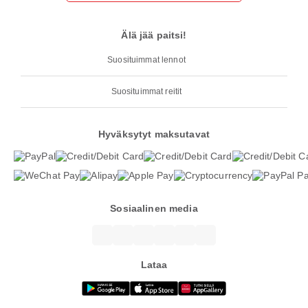
Älä jää paitsi!
Suosituimmat lennot
Suosituimmat reitit
Hyväksytyt maksutavat
Sosiaalinen media
Lataa