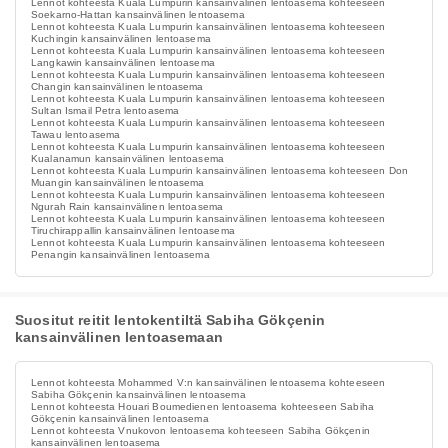
Lennot kohteesta Kuala Lumpurin kansainvälinen lentoasema kohteeseen
Soekarno-Hattan kansainvälinen lentoasema
Lennot kohteesta Kuala Lumpurin kansainvälinen lentoasema kohteeseen
Kuchingin kansainvälinen lentoasema
Lennot kohteesta Kuala Lumpurin kansainvälinen lentoasema kohteeseen
Langkawin kansainvälinen lentoasema
Lennot kohteesta Kuala Lumpurin kansainvälinen lentoasema kohteeseen
Changin kansainvälinen lentoasema
Lennot kohteesta Kuala Lumpurin kansainvälinen lentoasema kohteeseen
Sultan Ismail Petra lentoasema
Lennot kohteesta Kuala Lumpurin kansainvälinen lentoasema kohteeseen
Tawau lentoasema
Lennot kohteesta Kuala Lumpurin kansainvälinen lentoasema kohteeseen
Kualanamun kansainvälinen lentoasema
Lennot kohteesta Kuala Lumpurin kansainvälinen lentoasema kohteeseen Don
Muangin kansainvälinen lentoasema
Lennot kohteesta Kuala Lumpurin kansainvälinen lentoasema kohteeseen
Ngurah Rain kansainvälinen lentoasema
Lennot kohteesta Kuala Lumpurin kansainvälinen lentoasema kohteeseen
Tiruchirappallin kansainvälinen lentoasema
Lennot kohteesta Kuala Lumpurin kansainvälinen lentoasema kohteeseen
Penangin kansainvälinen lentoasema
Suositut reitit lentokentiltä Sabiha Gökçenin
kansainvälinen lentoasemaan
Lennot kohteesta Mohammed V:n kansainvälinen lentoasema kohteeseen
Sabiha Gökçenin kansainvälinen lentoasema
Lennot kohteesta Houari Boumedienen lentoasema kohteeseen Sabiha
Gökçenin kansainvälinen lentoasema
Lennot kohteesta Vnukovon lentoasema kohteeseen Sabiha Gökçenin
kansainvälinen lentoasema