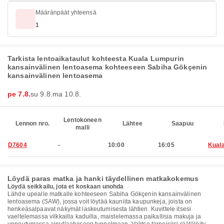
Määränpäät yhteensä
1
Tarkista lentoaikataulut kohteesta Kuala Lumpurin
kansainvälinen lentoasema kohteeseen Sabiha Gökçenin
kansainvälinen lentoasema
pe 7.8.
su 9.8.
ma 10.8.
Lentokoneen
Lennon nro.
Lähtee
Saapuu
malli
D7604
-
10:00
16:05
Kual
Löydä paras matka ja hanki täydellinen matkakokemus
Löydä seikkailu, jota et koskaan unohda
Lähde upealle matkalle kohteeseen Sabiha Gökçenin kansainvälinen
lentoasema (SAW), jossa voit löytää kauniita kaupunkeja, joista on
henkeäsalpaavat näkymät laskeutumisesta lähtien. Kuvittele itsesi
vaeltelemassa vilkkailla kaduilla, maistelemassa paikallisia makuja ja