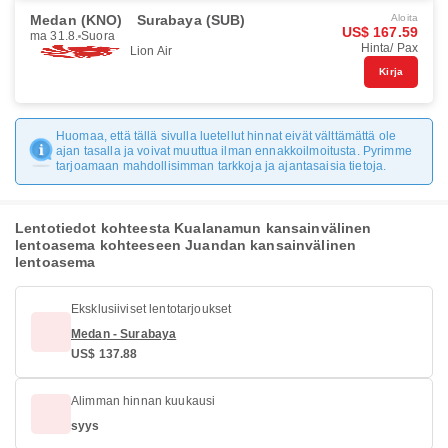
Medan (KNO)
Surabaya (SUB)
Aloita
US$ 167.59
ma 31.8.
Suora
Hinta/ Pax
Lion Air
Kirja
Huomaa, että tällä sivulla luetellut hinnat eivät välttämättä ole
ajan tasalla ja voivat muuttua ilman ennakkoilmoitusta. Pyrimme
tarjoamaan mahdollisimman tarkkoja ja ajantasaisia tietoja.
Lentotiedot kohteesta Kualanamun kansainvälinen
lentoasema kohteeseen Juandan kansainvälinen
lentoasema
Eksklusiiviset lentotarjoukset
Medan - Surabaya
US$ 137.88
Alimman hinnan kuukausi
syys