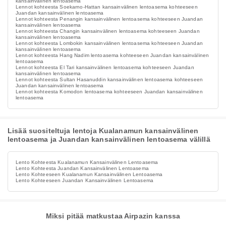
kansainvälinen lentoasema
Lennot kohteesta Soekarno-Hattan kansainvälinen lentoasema kohteeseen
Juandan kansainvälinen lentoasema
Lennot kohteesta Penangin kansainvälinen lentoasema kohteeseen Juandan
kansainvälinen lentoasema
Lennot kohteesta Changin kansainvälinen lentoasema kohteeseen Juandan
kansainvälinen lentoasema
Lennot kohteesta Lombokin kansainvälinen lentoasema kohteeseen Juandan
kansainvälinen lentoasema
Lennot kohteesta Hang Nadim lentoasema kohteeseen Juandan kansainvälinen
lentoasema
Lennot kohteesta El Tari kansainvälinen lentoasema kohteeseen Juandan
kansainvälinen lentoasema
Lennot kohteesta Sultan Hasanuddin kansainvälinen lentoasema kohteeseen
Juandan kansainvälinen lentoasema
Lennot kohteesta Komodon lentoasema kohteeseen Juandan kansainvälinen
lentoasema
Lisää suositeltuja lentoja Kualanamun kansainvälinen
lentoasema ja Juandan kansainvälinen lentoasema välillä
Lento Kohteesta Kualanamun Kansainvälinen Lentoasema
Lento Kohteesta Juandan Kansainvälinen Lentoasema
Lento Kohteeseen Kualanamun Kansainvälinen Lentoasema
Lento Kohteeseen Juandan Kansainvälinen Lentoasema
Miksi pitää matkustaa Airpazin kanssa