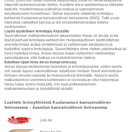
(SUB), jossa voit löytää kauniita kaupunkeja, joista on henkeäsalpaavat
näkymät laskeutumisesta lähtien. Kuvittele itsesi vaeltelemassa vilkkailla
kaduilla, maistelemassa paikallisia makuja ja uppoutumassa
ainutlaatuiseen tunnelmaan. Valitse tarpeisiisi räätälöity lentolippu
kohteesta Kualanamun kansainvälinen lentoasema (KNO). Tutki uusia
näköaloja rakkaittesi kanssa ja tee lomakokemuksestasi todella
unohtumaton.
Löydä täydellinen lentolippu Airpazilla
Saumattoman matkakokemuksen takaamiseksi Airpaz on alusta, josta
löydät parhaat lentolippuvaihtoehdot. Helppokäyttöisen käyttöliittymän
ansiosta Airpaz auttaa vertailemaan ja valitsemaan aikatauluusi ja
budjettiisi sopivia lentolippuja. Suunnitteletpa viime hetken pakomatkaa tai
hyvin harkittua lomaa, Airpaz tarjoaa laajan valikoiman vaihtoehtoja
varmistaaksesi, että matkasi on mahdollisimman kätevä.
Edullinen lipun hinta ilman kompromisseja
Airpaz tarjoaa eksklusiivisia tarjouksia ja erikoistarjouksia, joiden avulla
voit varata lippusi uskomattoman edulliseen hintaan. Nauti alennettujen
hintojen eduista laadusta tai mukavuudesta tinkimättä. Airpazin avulla
matkustaminen unelmiesi kohteeseen ei ole koskaan ollut helpompaa.
Varaa halpa lentosi Airpazilta, niin saat poikkeuksellisen
matkakokemuksen ja lyömättömät säästöt.
Luettelo lentoyhtiöistä Kualanamun kansainvälinen
lentoasema - Juandan kansainvälinen lentoasema
Lion Air
Super Air Jet