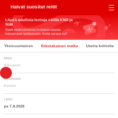
Halvat suositut reitit
Löydä edullisia lentoja välillä KNO ja
SUB
Nauti eksklusiivisista lentotarjouksista
haluamaasi kohteeseen. Aloita varaus nyt!
Yksisuuntainen
Edestakainen matka
Useita kohteita
Mistä
Alkuperä
kohteeseen
Kohde
Lähtö
pe 7.8.2026