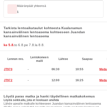
Määränpäät yhteensä
1
Tarkista lentoaikataulut kohteesta Kualanamun
kansainvälinen lentoasema kohteeseen Juandan
kansainvälinen lentoasema
ke 5.8.
to 6.8.
pe 7.8.
la 8.8.
Lentokoneen
Lennon nro.
Lähtee
Saapuu
malli
JT970
-
06:30
10:55
Meda
JT972
-
12:00
16:25
Meda
Löydä paras matka ja hanki täydellinen matkakokemus
Löydä seikkailu, jota et koskaan unohda
Lähde upealle matkalle kohteeseen Juandan kansainvälinen lentoasema