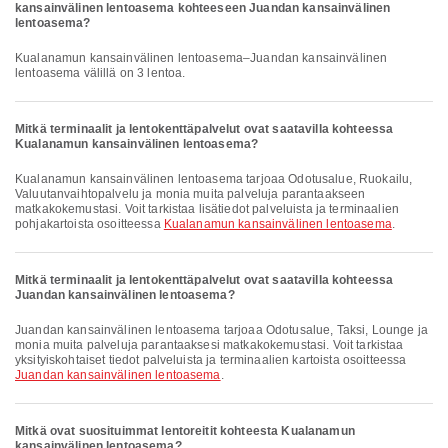
kansainvälinen lentoasema kohteeseen Juandan kansainvälinen
lentoasema?
Kualanamun kansainvälinen lentoasema–Juandan kansainvälinen
lentoasema välillä on 3 lentoa.
Mitkä terminaalit ja lentokenttäpalvelut ovat saatavilla kohteessa
Kualanamun kansainvälinen lentoasema?
Kualanamun kansainvälinen lentoasema tarjoaa Odotusalue, Ruokailu,
Valuutanvaihtopalvelu ja monia muita palveluja parantaakseen
matkakokemustasi. Voit tarkistaa lisätiedot palveluista ja terminaalien
pohjakartoista osoitteessa
Kualanamun kansainvälinen lentoasema
.
Mitkä terminaalit ja lentokenttäpalvelut ovat saatavilla kohteessa
Juandan kansainvälinen lentoasema?
Juandan kansainvälinen lentoasema tarjoaa Odotusalue, Taksi, Lounge ja
monia muita palveluja parantaaksesi matkakokemustasi. Voit tarkistaa
yksityiskohtaiset tiedot palveluista ja terminaalien kartoista osoitteessa
Juandan kansainvälinen lentoasema
.
Mitkä ovat suosituimmat lentoreitit kohteesta Kualanamun
kansainvälinen lentoasema?