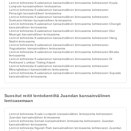
Lennot kohteesta Kualanamun kansainvälinen lentoasema kohteeseen Kuala
Lumpurin kansainvälinen lentoasema
Lennot kohteesta Kualanamun kansainvälinen lentoasema kohteeseen
Penangin kansainvälinen lentoasema
Lennot kohteesta Kualanamun kansainvälinen lentoasema kohteeseen
Soekarno-Hattan kansainvälinen lentoasema
Lennot kohteesta Kualanamun kansainvälinen lentoasema kohteeseen Changin
kansainvälinen lentoasema
Lennot kohteesta Kualanamun kansainvälinen lentoasema kohteeseen Don
Muangin kansainvälinen lentoasema
Lennot kohteesta Kualanamun kansainvälinen lentoasema kohteeseen Hang
Nadim lentoasema
Lennot kohteesta Kualanamun kansainvälinen lentoasema kohteeseen
Yogyakartan kansainvälinen lentoasema
Lennot kohteesta Kualanamun kansainvälinen lentoasema kohteeseen Binaka
lentoasema
Lennot kohteesta Kualanamun kansainvälinen lentoasema kohteeseen Dr
Ferdinand Lumban Tobing Airport
Lennot kohteesta Kualanamun kansainvälinen lentoasema kohteeseen
Minangkabaun kansainvälinen lentoasema
Lennot kohteesta Kualanamun kansainvälinen lentoasema kohteeseen Supadio
kansainvälinen lentoasema
Suositut reitit lentokentiltä Juandan kansainvälinen
lentoasemaan
Lennot kohteesta Kuala Lumpurin kansainvälinen lentoasema kohteeseen
Juandan kansainvälinen lentoasema
Lennot kohteesta Senain kansainvälinen lentoasema kohteeseen Juandan
kansainvälinen lentoasema
Lennot kohteesta Ngurah Rain kansainvälinen lentoasema kohteeseen Juandan