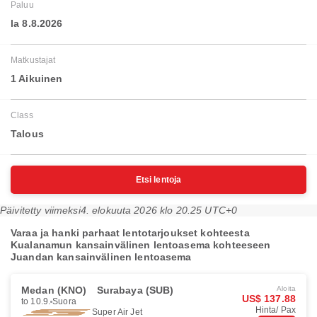
Paluu
la 8.8.2026
Matkustajat
1 Aikuinen
Class
Talous
Etsi lentoja
Päivitetty viimeksi
4. elokuuta 2026 klo 20.25 UTC+0
Varaa ja hanki parhaat lentotarjoukset kohteesta
Kualanamun kansainvälinen lentoasema kohteeseen
Juandan kansainvälinen lentoasema
Medan (KNO)
Surabaya (SUB)
Aloita
US$ 137.88
to 10.9.
Suora
Hinta/ Pax
Super Air Jet