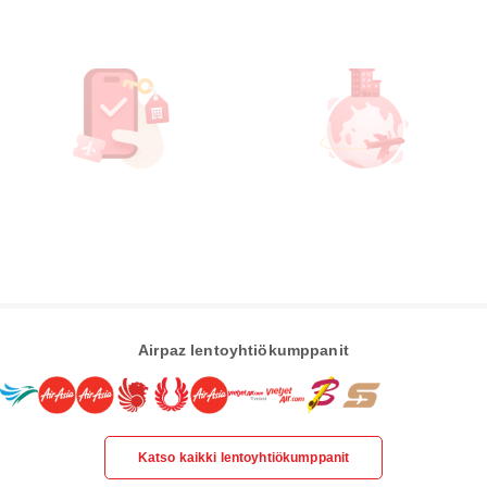
Airpaz lentoyhtiökumppanit
Katso kaikki lentoyhtiökumppanit