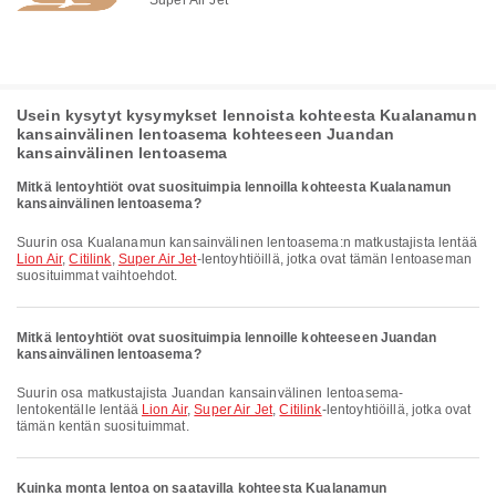
Usein kysytyt kysymykset lennoista kohteesta Kualanamun
kansainvälinen lentoasema kohteeseen Juandan
kansainvälinen lentoasema
Mitkä lentoyhtiöt ovat suosituimpia lennoilla kohteesta Kualanamun
kansainvälinen lentoasema?
Suurin osa Kualanamun kansainvälinen lentoasema:n matkustajista lentää
Lion Air
,
Citilink
,
Super Air Jet
-lentoyhtiöillä, jotka ovat tämän lentoaseman
suosituimmat vaihtoehdot.
Mitkä lentoyhtiöt ovat suosituimpia lennoille kohteeseen Juandan
kansainvälinen lentoasema?
Suurin osa matkustajista Juandan kansainvälinen lentoasema-
lentokentälle lentää
Lion Air
,
Super Air Jet
,
Citilink
-lentoyhtiöillä, jotka ovat
tämän kentän suosituimmat.
Kuinka monta lentoa on saatavilla kohteesta Kualanamun