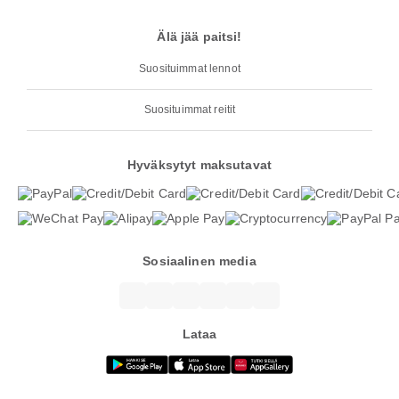
Älä jää paitsi!
Suosituimmat lennot
Suosituimmat reitit
Hyväksytyt maksutavat
Sosiaalinen media
Lataa