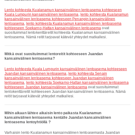
lento kohteesta Kualanamun kansainvälinen lentoasema kohteeseen
Kuala Lumpurin kansainvälinen lentoasema
,
lento kohteesta Kualanamun
kansainvälinen lentoasema kohteeseen Penangin kansainvälinen
lentoasema
,
lento kohteesta Kualanamun kansainvälinen lentoasema
kohteeseen Soekarno-Hattan kansainvälinen lentoasema
ovat
suosituimmat lentokenttäreitit kohteesta Kualanamun kansainvälinen
lentoasema. Nämä reitit tarjoavat kätevät yhteydet matkallesi.
Mitkä ovat suosituimmat lentoreitit kohteeseen Juandan
kansainvälinen lentoasema?
lento kohteesta Kuala Lumpurin kansainvälinen lentoasema kohteeseen
Juandan kansainvälinen lentoasema
,
lento kohteesta Senain
kansainvälinen lentoasema kohteeseen Juandan kansainvälinen
lentoasema
,
lento kohteesta Soekarno-Hattan kansainvälinen lentoasema
kohteeseen Juandan kansainvälinen lentoasema
ovat suosituimmat
lentokenttäreitit kohteeseen Juandan kansainvälinen lentoasema. Nämä
reitit tarjoavat kätevät yhteydet matkallesi.
Mihin aikaan lähtee aikaisin lento paikasta Kualanamun
kansainvälinen lentoasema kentälle Juandan kansainvälinen
lentoasema lentoyhtiöllä ?
Varhaisin lento Kualanamun kansainvälinen lentoasemasta Juandan