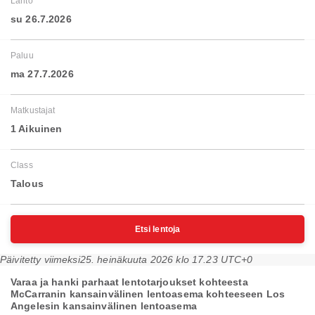
Lähtö
su 26.7.2026
Paluu
ma 27.7.2026
Matkustajat
1 Aikuinen
Class
Talous
Etsi lentoja
Päivitetty viimeksi
25. heinäkuuta 2026 klo 17.23 UTC+0
Varaa ja hanki parhaat lentotarjoukset kohteesta
McCarranin kansainvälinen lentoasema kohteeseen Los
Angelesin kansainvälinen lentoasema