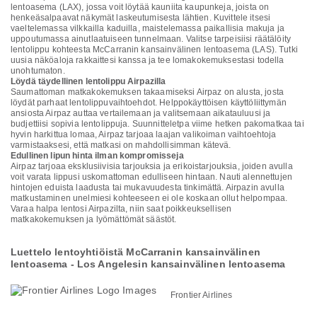
lentoasema (LAX), jossa voit löytää kauniita kaupunkeja, joista on
henkeäsalpaavat näkymät laskeutumisesta lähtien. Kuvittele itsesi
vaeltelemassa vilkkailla kaduilla, maistelemassa paikallisia makuja ja
uppoutumassa ainutlaatuiseen tunnelmaan. Valitse tarpeisiisi räätälöity
lentolippu kohteesta McCarranin kansainvälinen lentoasema (LAS). Tutki
uusia näköaloja rakkaittesi kanssa ja tee lomakokemuksestasi todella
unohtumaton.
Löydä täydellinen lentolippu Airpazilla
Saumattoman matkakokemuksen takaamiseksi Airpaz on alusta, josta
löydät parhaat lentolippuvaihtoehdot. Helppokäyttöisen käyttöliittymän
ansiosta Airpaz auttaa vertailemaan ja valitsemaan aikatauluusi ja
budjettiisi sopivia lentolippuja. Suunnitteletpa viime hetken pakomatkaa tai
hyvin harkittua lomaa, Airpaz tarjoaa laajan valikoiman vaihtoehtoja
varmistaaksesi, että matkasi on mahdollisimman kätevä.
Edullinen lipun hinta ilman kompromisseja
Airpaz tarjoaa eksklusiivisia tarjouksia ja erikoistarjouksia, joiden avulla
voit varata lippusi uskomattoman edulliseen hintaan. Nauti alennettujen
hintojen eduista laadusta tai mukavuudesta tinkimättä. Airpazin avulla
matkustaminen unelmiesi kohteeseen ei ole koskaan ollut helpompaa.
Varaa halpa lentosi Airpazilta, niin saat poikkeuksellisen
matkakokemuksen ja lyömättömät säästöt.
Luettelo lentoyhtiöistä McCarranin kansainvälinen
lentoasema - Los Angelesin kansainvälinen lentoasema
Frontier Airlines