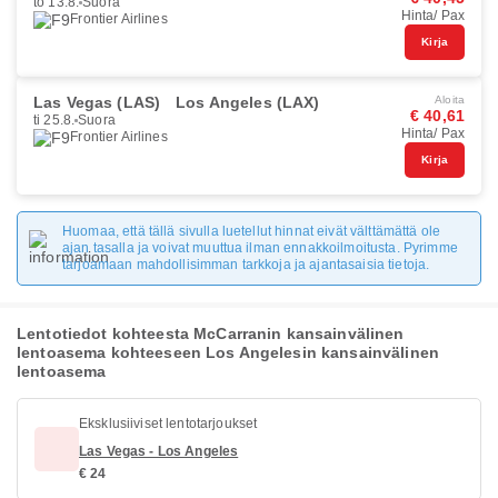
to 13.8.
Suora
Hinta/ Pax
Frontier Airlines
Kirja
Las Vegas (LAS)
Los Angeles (LAX)
Aloita
€ 40,61
ti 25.8.
Suora
Hinta/ Pax
Frontier Airlines
Kirja
Huomaa, että tällä sivulla luetellut hinnat eivät välttämättä ole
ajan tasalla ja voivat muuttua ilman ennakkoilmoitusta. Pyrimme
tarjoamaan mahdollisimman tarkkoja ja ajantasaisia tietoja.
Lentotiedot kohteesta McCarranin kansainvälinen
lentoasema kohteeseen Los Angelesin kansainvälinen
lentoasema
Eksklusiiviset lentotarjoukset
Las Vegas - Los Angeles
€ 24