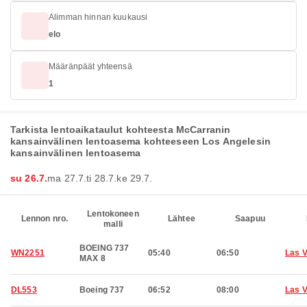
Alimman hinnan kuukausi
elo
Määränpäät yhteensä
1
Tarkista lentoaikataulut kohteesta McCarranin
kansainvälinen lentoasema kohteeseen Los Angelesin
kansainvälinen lentoasema
su 26.7.
ma 27.7.
ti 28.7.
ke 29.7.
Lentokoneen
Lennon nro.
Lähtee
Saapuu
malli
BOEING 737
WN2251
05:40
06:50
Las 
MAX 8
DL553
Boeing 737
06:52
08:00
Las 