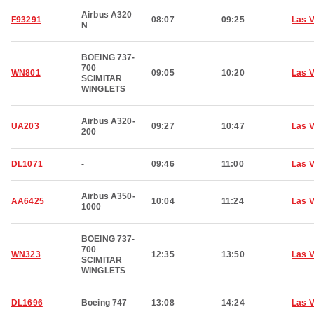
Airbus A320
F93291
08:07
09:25
Las 
N
BOEING 737-
700
WN801
09:05
10:20
Las 
SCIMITAR
WINGLETS
Airbus A320-
UA203
09:27
10:47
Las 
200
DL1071
-
09:46
11:00
Las 
Airbus A350-
AA6425
10:04
11:24
Las 
1000
BOEING 737-
700
WN323
12:35
13:50
Las 
SCIMITAR
WINGLETS
DL1696
Boeing 747
13:08
14:24
Las 