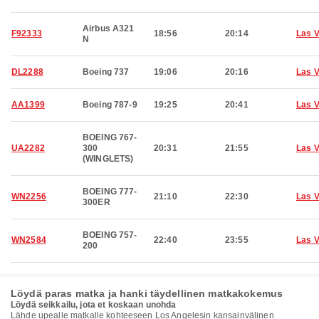
Airbus A321
F92333
18:56
20:14
Las 
N
DL2288
Boeing 737
19:06
20:16
Las 
AA1399
Boeing 787-9
19:25
20:41
Las 
BOEING 767-
UA2282
300
20:31
21:55
Las 
(WINGLETS)
BOEING 777-
WN2256
21:10
22:30
Las 
300ER
BOEING 757-
WN2584
22:40
23:55
Las 
200
Löydä paras matka ja hanki täydellinen matkakokemus
Löydä seikkailu, jota et koskaan unohda
Lähde upealle matkalle kohteeseen Los Angelesin kansainvälinen