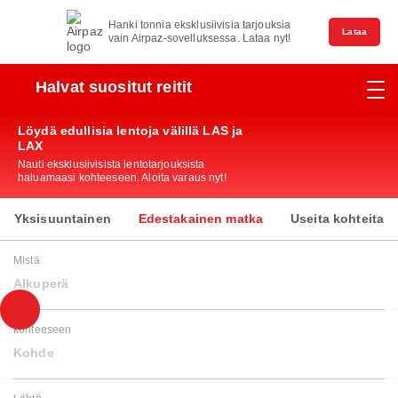
Hanki tonnia eksklusiivisia tarjouksia
Lataa
vain Airpaz-sovelluksessa. Lataa nyt!
Halvat suositut reitit
Löydä edullisia lentoja välillä LAS ja
LAX
Nauti eksklusiivisista lentotarjouksista
haluamaasi kohteeseen. Aloita varaus nyt!
Yksisuuntainen
Edestakainen matka
Useita kohteita
Mistä
Alkuperä
kohteeseen
Kohde