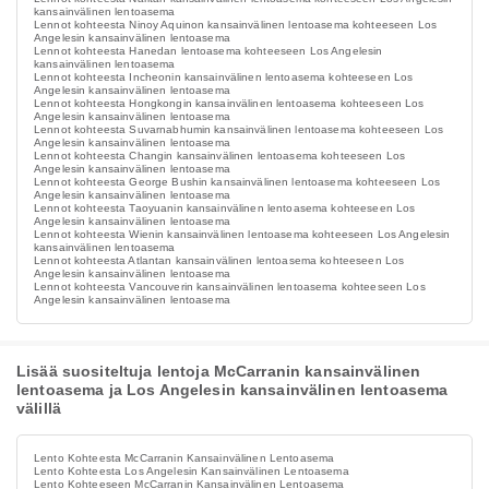
kansainvälinen lentoasema
Lennot kohteesta Ninoy Aquinon kansainvälinen lentoasema kohteeseen Los
Angelesin kansainvälinen lentoasema
Lennot kohteesta Hanedan lentoasema kohteeseen Los Angelesin
kansainvälinen lentoasema
Lennot kohteesta Incheonin kansainvälinen lentoasema kohteeseen Los
Angelesin kansainvälinen lentoasema
Lennot kohteesta Hongkongin kansainvälinen lentoasema kohteeseen Los
Angelesin kansainvälinen lentoasema
Lennot kohteesta Suvarnabhumin kansainvälinen lentoasema kohteeseen Los
Angelesin kansainvälinen lentoasema
Lennot kohteesta Changin kansainvälinen lentoasema kohteeseen Los
Angelesin kansainvälinen lentoasema
Lennot kohteesta George Bushin kansainvälinen lentoasema kohteeseen Los
Angelesin kansainvälinen lentoasema
Lennot kohteesta Taoyuanin kansainvälinen lentoasema kohteeseen Los
Angelesin kansainvälinen lentoasema
Lennot kohteesta Wienin kansainvälinen lentoasema kohteeseen Los Angelesin
kansainvälinen lentoasema
Lennot kohteesta Atlantan kansainvälinen lentoasema kohteeseen Los
Angelesin kansainvälinen lentoasema
Lennot kohteesta Vancouverin kansainvälinen lentoasema kohteeseen Los
Angelesin kansainvälinen lentoasema
Lisää suositeltuja lentoja McCarranin kansainvälinen
lentoasema ja Los Angelesin kansainvälinen lentoasema
välillä
Lento Kohteesta McCarranin Kansainvälinen Lentoasema
Lento Kohteesta Los Angelesin Kansainvälinen Lentoasema
Lento Kohteeseen McCarranin Kansainvälinen Lentoasema