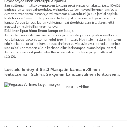
Löydä täydellinen lentolippu Airpazilla
Saumattoman matkakokemuksen takaamiseksi Airpaz on alusta, josta löydät
parhaat lentolippuvaihtoehdot. Helppokäyttöisen käyttöliittymän ansiosta
Airpaz auttaa vertailemaan ja valitsemaan aikatauluusi ja budjettiisi sopivia
lentolippuja. Suunnitteletpa viime hetken pakomatkaa tai hyvin harkittua
lomaa, Airpaz tarjoaa laajan valikoiman vaihtoehtoja varmistaaksesi, että
matkasi on mahdollisimman kätevä.
Edullinen lipun hinta ilman kompromisseja
Airpaz tarjoaa eksklusiivisia tarjouksia ja erikoistarjouksia, joiden avulla voit
varata lippusi uskomattoman edulliseen hintaan. Nauti alennettujen hintojen
eduista laadusta tai mukavuudesta tinkimättä. Airpazin avulla matkustaminen
unelmiesi kohteeseen ei ole koskaan ollut helpompaa. Varaa halpa lentosi
Airpazilta, niin saat poikkeuksellisen matkakokemuksen ja lyömättömät
säästöt.
Luettelo lentoyhtiöistä Masqatin kansainvälinen
lentoasema - Sabiha Gökçenin kansainvälinen lentoasema
Pegasus Airlines