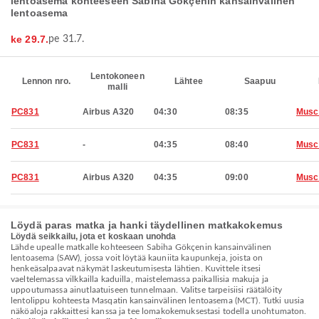
lentoasema kohteeseen Sabiha Gökçenin kansainvälinen
lentoasema
ke 29.7.
pe 31.7.
Lentokoneen
Lennon nro.
Lähtee
Saapuu
malli
PC831
Airbus A320
04:30
08:35
Musc
PC831
-
04:35
08:40
Musc
PC831
Airbus A320
04:35
09:00
Musc
Löydä paras matka ja hanki täydellinen matkakokemus
Löydä seikkailu, jota et koskaan unohda
Lähde upealle matkalle kohteeseen Sabiha Gökçenin kansainvälinen
lentoasema (SAW), jossa voit löytää kauniita kaupunkeja, joista on
henkeäsalpaavat näkymät laskeutumisesta lähtien. Kuvittele itsesi
vaeltelemassa vilkkailla kaduilla, maistelemassa paikallisia makuja ja
uppoutumassa ainutlaatuiseen tunnelmaan. Valitse tarpeisiisi räätälöity
lentolippu kohteesta Masqatin kansainvälinen lentoasema (MCT). Tutki uusia
näköaloja rakkaittesi kanssa ja tee lomakokemuksestasi todella unohtumaton.