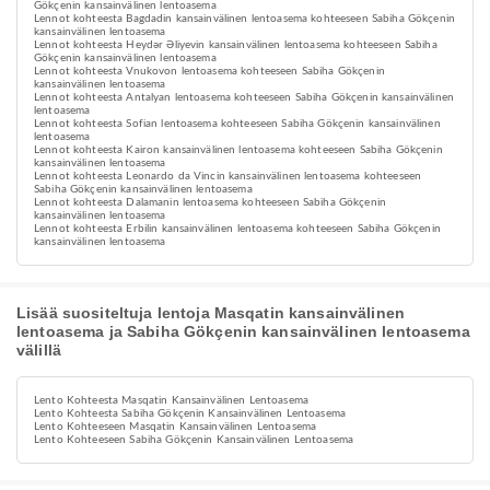
Gökçenin kansainvälinen lentoasema
Lennot kohteesta Bagdadin kansainvälinen lentoasema kohteeseen Sabiha Gökçenin
kansainvälinen lentoasema
Lennot kohteesta Heydər Əliyevin kansainvälinen lentoasema kohteeseen Sabiha
Gökçenin kansainvälinen lentoasema
Lennot kohteesta Vnukovon lentoasema kohteeseen Sabiha Gökçenin
kansainvälinen lentoasema
Lennot kohteesta Antalyan lentoasema kohteeseen Sabiha Gökçenin kansainvälinen
lentoasema
Lennot kohteesta Sofian lentoasema kohteeseen Sabiha Gökçenin kansainvälinen
lentoasema
Lennot kohteesta Kairon kansainvälinen lentoasema kohteeseen Sabiha Gökçenin
kansainvälinen lentoasema
Lennot kohteesta Leonardo da Vincin kansainvälinen lentoasema kohteeseen
Sabiha Gökçenin kansainvälinen lentoasema
Lennot kohteesta Dalamanin lentoasema kohteeseen Sabiha Gökçenin
kansainvälinen lentoasema
Lennot kohteesta Erbilin kansainvälinen lentoasema kohteeseen Sabiha Gökçenin
kansainvälinen lentoasema
Lisää suositeltuja lentoja Masqatin kansainvälinen
lentoasema ja Sabiha Gökçenin kansainvälinen lentoasema
välillä
Lento Kohteesta Masqatin Kansainvälinen Lentoasema
Lento Kohteesta Sabiha Gökçenin Kansainvälinen Lentoasema
Lento Kohteeseen Masqatin Kansainvälinen Lentoasema
Lento Kohteeseen Sabiha Gökçenin Kansainvälinen Lentoasema