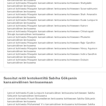
kansainvälinen lentoasema
Lennot kohteesta Masqatin kansainvälinen lentoasema kohteeseen Shahjalalin
kansainvälinen lentoasema
Lennot kohteesta Masqatin kansainvälinen lentoasema kohteeseen Suvarnabhumin
kansainvälinen lentoasema
Lennot kohteesta Masqatin kansainvälinen lentoasema kohteeseen Shah Amanatin
kansainvälinen lentoasema
Lennot kohteesta Masqatin kansainvälinen lentoasema kohteeseen Kuala Lumpurin
kansainvälinen lentoasema
Lennot kohteesta Masqatin kansainvälinen lentoasema kohteeseen Kairon
kansainvälinen lentoasema
Lennot kohteesta Masqatin kansainvälinen lentoasema kohteeseen Chhatrapati
Shivajin kansainvälinen lentoasema
Lennot kohteesta Masqatin kansainvälinen lentoasema kohteeseen Phuketin
kansainvälinen lentoasema
Lennot kohteesta Masqatin kansainvälinen lentoasema kohteeseen Rajiv Gandhin
kansainvälinen lentoasema
Lennot kohteesta Masqatin kansainvälinen lentoasema kohteeseen Ninoy Aquinon
kansainvälinen lentoasema
Lennot kohteesta Masqatin kansainvälinen lentoasema kohteeseen Indira Gandhin
kansainvälinen lentoasema
Lennot kohteesta Masqatin kansainvälinen lentoasema kohteeseen Dubain
kansainvälinen lentoasema
Suositut reitit lentokentiltä Sabiha Gökçenin
kansainvälinen lentoasemaan
Lennot kohteesta Kuala Lumpurin kansainvälinen lentoasema kohteeseen Sabiha
Gökçenin kansainvälinen lentoasema
Lennot kohteesta Houari Boumedienen lentoasema kohteeseen Sabiha Gökçenin
kansainvälinen lentoasema
Lennot kohteesta Mohammed V:n kansainvälinen lentoasema kohteeseen Sabiha