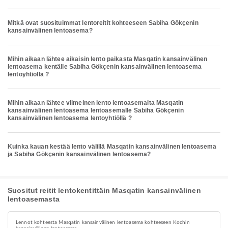
Mitkä ovat suosituimmat lentoreitit kohteeseen Sabiha Gökçenin
kansainvälinen lentoasema?
Mihin aikaan lähtee aikaisin lento paikasta Masqatin kansainvälinen
lentoasema kentälle Sabiha Gökçenin kansainvälinen lentoasema
lentoyhtiöllä ?
Mihin aikaan lähtee viimeinen lento lentoasemalta Masqatin
kansainvälinen lentoasema lentoasemalle Sabiha Gökçenin
kansainvälinen lentoasema lentoyhtiöllä ?
Kuinka kauan kestää lento välillä Masqatin kansainvälinen lentoasema
ja Sabiha Gökçenin kansainvälinen lentoasema?
Suositut reitit lentokentittäin Masqatin kansainvälinen
lentoasemasta
Lennot kohteesta Masqatin kansainvälinen lentoasema kohteeseen Kochin