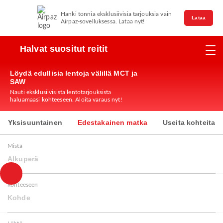
Hanki tonnia eksklusiivisia tarjouksia vain
Lataa
Airpaz-sovelluksessa. Lataa nyt!
Halvat suositut reitit
Löydä edullisia lentoja välillä MCT ja
SAW
Nauti eksklusiivisista lentotarjouksista
haluamaasi kohteeseen. Aloita varaus nyt!
Yksisuuntainen
Edestakainen matka
Useita kohteita
Mistä
Alkuperä
kohteeseen
Kohde