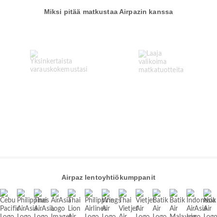
Miksi pitää matkustaa Airpazin kanssa
Airpaz lentoyhtiökumppanit