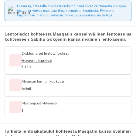
Huomaa, että tällä sivulla luetellut hinnat eivät välttämättä ole ajan
tasalla ja voivat muuttua ilman ennakkoilmoitusta. Pyrimme
tarjoamaan mahdollisimman tarkkoja ja ajantasaisia tietoja.
Lentotiedot kohteesta Masqatin kansainvälinen lentoasema
kohteeseen Sabiha Gökçenin kansainvälinen lentoasema
Eksklusiiviset lentotarjoukset
Muscat - Istanbul
€ 111
Alimman hinnan kuukausi
heinä
Määränpäät yhteensä
1
Tarkista lentoaikataulut kohteesta Masqatin kansainvälinen