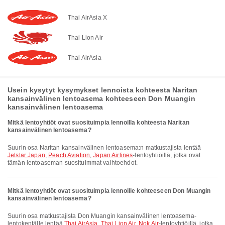
Thai AirAsia X
Thai Lion Air
Thai AirAsia
Usein kysytyt kysymykset lennoista kohteesta Naritan
kansainvälinen lentoasema kohteeseen Don Muangin
kansainvälinen lentoasema
Mitkä lentoyhtiöt ovat suosituimpia lennoilla kohteesta Naritan
kansainvälinen lentoasema?
Suurin osa Naritan kansainvälinen lentoasema:n matkustajista lentää
Jetstar Japan
,
Peach Aviation
,
Japan Airlines
-lentoyhtiöillä, jotka ovat
tämän lentoaseman suosituimmat vaihtoehdot.
Mitkä lentoyhtiöt ovat suosituimpia lennoille kohteeseen Don Muangin
kansainvälinen lentoasema?
Suurin osa matkustajista Don Muangin kansainvälinen lentoasema-
lentokentälle lentää
Thai AirAsia
,
Thai Lion Air
,
Nok Air
-lentoyhtiöillä, jotka