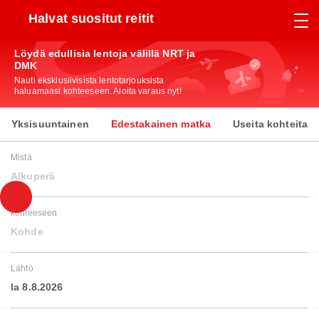
Halvat suositut reitit
Löydä edullisia lentoja välillä NRT ja
DMK
Nauti eksklusiivisista lentotarjouksista
haluamaasi kohteeseen. Aloita varaus nyt!
Yksisuuntainen
Edestakainen matka
Useita kohteita
Mistä
Alkuperä
kohteeseen
Kohde
Lähtö
la 8.8.2026