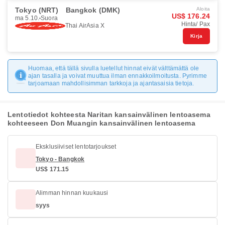
Tokyo (NRT)
Bangkok (DMK)
Aloita
US$ 176.24
ma 5.10.
Suora
Hinta/ Pax
Thai AirAsia X
Kirja
Huomaa, että tällä sivulla luetellut hinnat eivät välttämättä ole
ajan tasalla ja voivat muuttua ilman ennakkoilmoitusta. Pyrimme
tarjoamaan mahdollisimman tarkkoja ja ajantasaisia tietoja.
Lentotiedot kohteesta Naritan kansainvälinen lentoasema
kohteeseen Don Muangin kansainvälinen lentoasema
Eksklusiiviset lentotarjoukset
Tokyo - Bangkok
US$ 171.15
Alimman hinnan kuukausi
syys