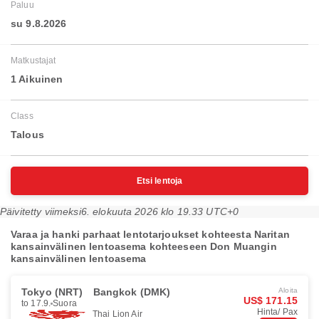
Paluu
su 9.8.2026
Matkustajat
1 Aikuinen
Class
Talous
Etsi lentoja
Päivitetty viimeksi
6. elokuuta 2026 klo 19.33 UTC+0
Varaa ja hanki parhaat lentotarjoukset kohteesta Naritan
kansainvälinen lentoasema kohteeseen Don Muangin
kansainvälinen lentoasema
Tokyo (NRT)
Bangkok (DMK)
Aloita
US$ 171.15
to 17.9.
Suora
Hinta/ Pax
Thai Lion Air