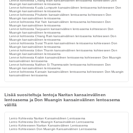
Lennot kohteesta Chiang Main kansainvälinen lentoasema kohteeseen Don
Muangin kansainvälinen lentoasema
Lennot kohteesta Kuala Lumpurin kansainvälinen lentoasema kohteeseen Don
Muangin kansainvälinen lentoasema
Lennot kohteesta Phuketin kansainvälinen lentoasema kohteeseen Don
Muangin kansainvälinen lentoasema
Lennot kohteesta Hat Yain kansainvälinen lentoasema kohteeseen Don
Muangin kansainvälinen lentoasema
Lennot kohteesta Taoyuanin kansainvälinen lentoasema kohteeseen Don
Muangin kansainvälinen lentoasema
Lennot kohteesta Chiang Rain kansainvälinen lentoasema kohteeseen Don
Muangin kansainvälinen lentoasema
Lennot kohteesta Surat Thanin kansainvälinen lentoasema kohteeseen Don
Muangin kansainvälinen lentoasema
Lennot kohteesta Udon Thanin kansainvälinen lentoasema kohteeseen Don
Muangin kansainvälinen lentoasema
Lennot kohteesta Krabin kansainvälinen lentoasema kohteeseen Don Muangin
kansainvälinen lentoasema
Lennot kohteesta Nakhon Si Thammaratin lentoasema kohteeseen Don
Muangin kansainvälinen lentoasema
Lennot kohteesta Kansain kansainvälinen lentoasema kohteeseen Don Muangin
kansainvälinen lentoasema
Lisää suositeltuja lentoja Naritan kansainvälinen
lentoasema ja Don Muangin kansainvälinen lentoasema
välillä
Lento Kohteesta Naritan Kansainvälinen Lentoasema
Lento Kohteesta Don Muangin Kansainvälinen Lentoasema
Lento Kohteeseen Naritan Kansainvälinen Lentoasema
Lento Kohteeseen Don Muangin Kansainvälinen Lentoasema