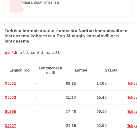
Määränpäät yhteensä
1
Tarkista lentoaikataulut kohteesta Naritan kansainvälinen
lentoasema kohteeseen Don Muangin kansainvälinen
lentoasema
pe 7.8.
la 8.8.
su 9.8.
ma 10.8.
Lentokoneen
Lennon nro.
Lähtee
Saapuu
malli
XJ601
-
09:15
14:00
Toky
XJ603
-
11:10
15:45
Toky
SL395
-
17:40
00:15
Toky
XJ607
-
21:15
02:00
Toky