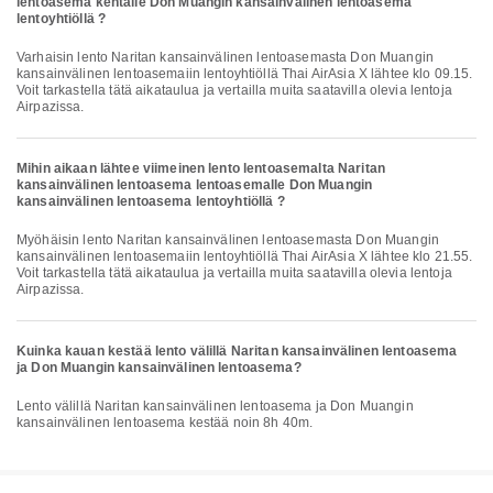
lentoasema kentälle Don Muangin kansainvälinen lentoasema
lentoyhtiöllä ?
Varhaisin lento Naritan kansainvälinen lentoasemasta Don Muangin
kansainvälinen lentoasemaiin lentoyhtiöllä Thai AirAsia X lähtee klo 09.15.
Voit tarkastella tätä aikataulua ja vertailla muita saatavilla olevia lentoja
Airpazissa.
Mihin aikaan lähtee viimeinen lento lentoasemalta Naritan
kansainvälinen lentoasema lentoasemalle Don Muangin
kansainvälinen lentoasema lentoyhtiöllä ?
Myöhäisin lento Naritan kansainvälinen lentoasemasta Don Muangin
kansainvälinen lentoasemaiin lentoyhtiöllä Thai AirAsia X lähtee klo 21.55.
Voit tarkastella tätä aikataulua ja vertailla muita saatavilla olevia lentoja
Airpazissa.
Kuinka kauan kestää lento välillä Naritan kansainvälinen lentoasema
ja Don Muangin kansainvälinen lentoasema?
Lento välillä Naritan kansainvälinen lentoasema ja Don Muangin
kansainvälinen lentoasema kestää noin 8h 40m.