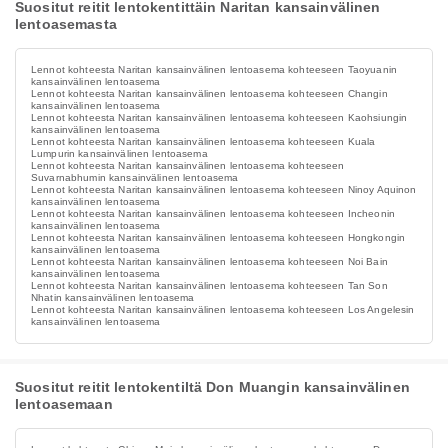
Suositut reitit lentokentittäin Naritan kansainvälinen
lentoasemasta
Lennot kohteesta Naritan kansainvälinen lentoasema kohteeseen Taoyuanin
kansainvälinen lentoasema
Lennot kohteesta Naritan kansainvälinen lentoasema kohteeseen Changin
kansainvälinen lentoasema
Lennot kohteesta Naritan kansainvälinen lentoasema kohteeseen Kaohsiungin
kansainvälinen lentoasema
Lennot kohteesta Naritan kansainvälinen lentoasema kohteeseen Kuala
Lumpurin kansainvälinen lentoasema
Lennot kohteesta Naritan kansainvälinen lentoasema kohteeseen
Suvarnabhumin kansainvälinen lentoasema
Lennot kohteesta Naritan kansainvälinen lentoasema kohteeseen Ninoy Aquinon
kansainvälinen lentoasema
Lennot kohteesta Naritan kansainvälinen lentoasema kohteeseen Incheonin
kansainvälinen lentoasema
Lennot kohteesta Naritan kansainvälinen lentoasema kohteeseen Hongkongin
kansainvälinen lentoasema
Lennot kohteesta Naritan kansainvälinen lentoasema kohteeseen Noi Bain
kansainvälinen lentoasema
Lennot kohteesta Naritan kansainvälinen lentoasema kohteeseen Tan Son
Nhatin kansainvälinen lentoasema
Lennot kohteesta Naritan kansainvälinen lentoasema kohteeseen Los Angelesin
kansainvälinen lentoasema
Suositut reitit lentokentiltä Don Muangin kansainvälinen
lentoasemaan