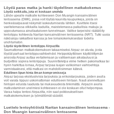
Löydä paras matka ja hanki täydellinen matkakokemus
Löydä seikkailu, jota et koskaan unohda
Lähde upealle matkalle kohteeseen Don Muangin kansainvälinen
lentoasema (DMK), jossa voit löytää kauniita kaupunkeja, joista on
henkeäsalpaavat näkymät laskeutumisesta lähtien. Kuvittele itsesi
vaeltelemassa vilkkailla kaduilla, maistelemassa paikallisia makuja ja
uppoutumassa ainutlaatuiseen tunnelmaan. Valitse tarpeisiisi räätälöity
lentolippu kohteesta Naritan kansainvälinen lentoasema (NRT). Tutki uusia
näköaloja rakkaittesi kanssa ja tee lomakokemuksestasi todella
unohtumaton.
Löydä täydellinen lentolippu Airpazilla
Saumattoman matkakokemuksen takaamiseksi Airpaz on alusta, josta
löydät parhaat lentolippuvaihtoehdot. Helppokäyttöisen käyttöliittymän
ansiosta Airpaz auttaa vertailemaan ja valitsemaan aikatauluusi ja
budjettiisi sopivia lentolippuja. Suunnitteletpa viime hetken pakomatkaa tai
hyvin harkittua lomaa, Airpaz tarjoaa laajan valikoiman vaihtoehtoja
varmistaaksesi, että matkasi on mahdollisimman kätevä.
Edullinen lipun hinta ilman kompromisseja
Airpaz tarjoaa eksklusiivisia tarjouksia ja erikoistarjouksia, joiden avulla
voit varata lippusi uskomattoman edulliseen hintaan. Nauti alennettujen
hintojen eduista laadusta tai mukavuudesta tinkimättä. Airpazin avulla
matkustaminen unelmiesi kohteeseen ei ole koskaan ollut helpompaa.
Varaa halpa lentosi Airpazilta, niin saat poikkeuksellisen
matkakokemuksen ja lyömättömät säästöt.
Luettelo lentoyhtiöistä Naritan kansainvälinen lentoasema -
Don Muangin kansainvälinen lentoasema