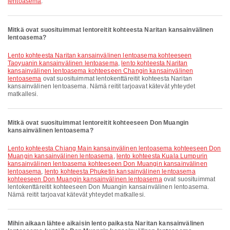
lentoasema
.
Mitkä ovat suosituimmat lentoreitit kohteesta Naritan kansainvälinen
lentoasema?
lento kohteesta Naritan kansainvälinen lentoasema kohteeseen
Taoyuanin kansainvälinen lentoasema
,
lento kohteesta Naritan
kansainvälinen lentoasema kohteeseen Changin kansainvälinen
lentoasema
ovat suosituimmat lentokenttäreitit kohteesta Naritan
kansainvälinen lentoasema. Nämä reitit tarjoavat kätevät yhteydet
matkallesi.
Mitkä ovat suosituimmat lentoreitit kohteeseen Don Muangin
kansainvälinen lentoasema?
lento kohteesta Chiang Main kansainvälinen lentoasema kohteeseen Don
Muangin kansainvälinen lentoasema
,
lento kohteesta Kuala Lumpurin
kansainvälinen lentoasema kohteeseen Don Muangin kansainvälinen
lentoasema
,
lento kohteesta Phuketin kansainvälinen lentoasema
kohteeseen Don Muangin kansainvälinen lentoasema
ovat suosituimmat
lentokenttäreitit kohteeseen Don Muangin kansainvälinen lentoasema.
Nämä reitit tarjoavat kätevät yhteydet matkallesi.
Mihin aikaan lähtee aikaisin lento paikasta Naritan kansainvälinen