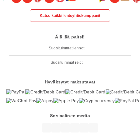
Katso kaikki lentoyhtiökumppanit
Älä jää paitsi!
Suosituimmat lennot
Suosituimmat reitit
Hyväksytyt maksutavat
Sosiaalinen media