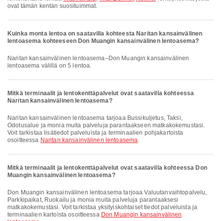
ovat tämän kentän suosituimmat.
Kuinka monta lentoa on saatavilla kohteesta Naritan kansainvälinen
lentoasema kohteeseen Don Muangin kansainvälinen lentoasema?
Naritan kansainvälinen lentoasema–Don Muangin kansainvälinen
lentoasema välillä on 5 lentoa.
Mitkä terminaalit ja lentokenttäpalvelut ovat saatavilla kohteessa
Naritan kansainvälinen lentoasema?
Naritan kansainvälinen lentoasema tarjoaa Bussikuljetus, Taksi,
Odotusalue ja monia muita palveluja parantaakseen matkakokemustasi.
Voit tarkistaa lisätiedot palveluista ja terminaalien pohjakartoista
osoitteessa
Naritan kansainvälinen lentoasema
.
Mitkä terminaalit ja lentokenttäpalvelut ovat saatavilla kohteessa Don
Muangin kansainvälinen lentoasema?
Don Muangin kansainvälinen lentoasema tarjoaa Valuutanvaihtopalvelu,
Parkkipaikat, Ruokailu ja monia muita palveluja parantaaksesi
matkakokemustasi. Voit tarkistaa yksityiskohtaiset tiedot palveluista ja
terminaalien kartoista osoitteessa
Don Muangin kansainvälinen