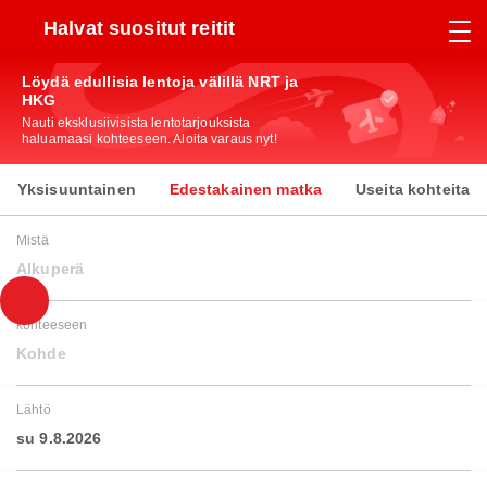
Halvat suositut reitit
Löydä edullisia lentoja välillä NRT ja
HKG
Nauti eksklusiivisista lentotarjouksista
haluamaasi kohteeseen. Aloita varaus nyt!
Yksisuuntainen
Edestakainen matka
Useita kohteita
Mistä
Alkuperä
kohteeseen
Kohde
Lähtö
su 9.8.2026