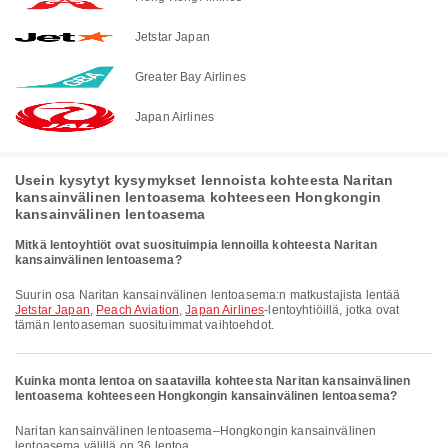
Jetstar Japan
Greater Bay Airlines
Japan Airlines
Usein kysytyt kysymykset lennoista kohteesta Naritan
kansainvälinen lentoasema kohteeseen Hongkongin
kansainvälinen lentoasema
Mitkä lentoyhtiöt ovat suosituimpia lennoilla kohteesta Naritan
kansainvälinen lentoasema?
Suurin osa Naritan kansainvälinen lentoasema:n matkustajista lentää
Jetstar Japan
,
Peach Aviation
,
Japan Airlines
-lentoyhtiöillä, jotka ovat
tämän lentoaseman suosituimmat vaihtoehdot.
Kuinka monta lentoa on saatavilla kohteesta Naritan kansainvälinen
lentoasema kohteeseen Hongkongin kansainvälinen lentoasema?
Naritan kansainvälinen lentoasema–Hongkongin kansainvälinen
lentoasema välillä on 36 lentoa.