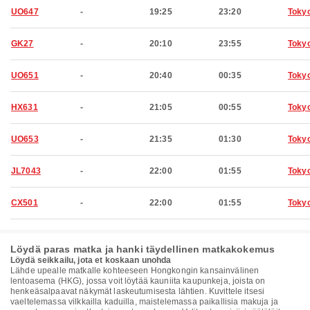
UO647
-
19:25
23:20
Toky
GK27
-
20:10
23:55
Toky
UO651
-
20:40
00:35
Toky
HX631
-
21:05
00:55
Toky
UO653
-
21:35
01:30
Toky
JL7043
-
22:00
01:55
Toky
CX501
-
22:00
01:55
Toky
Löydä paras matka ja hanki täydellinen matkakokemus
Löydä seikkailu, jota et koskaan unohda
Lähde upealle matkalle kohteeseen Hongkongin kansainvälinen
lentoasema (HKG), jossa voit löytää kauniita kaupunkeja, joista on
henkeäsalpaavat näkymät laskeutumisesta lähtien. Kuvittele itsesi
vaeltelemassa vilkkailla kaduilla, maistelemassa paikallisia makuja ja