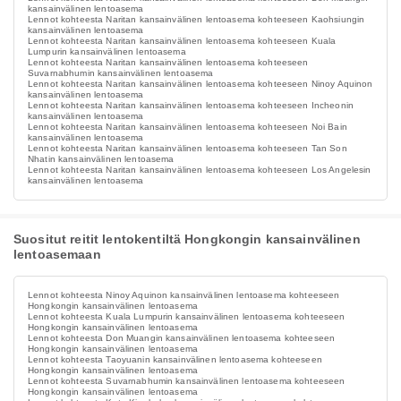
kansainvälinen lentoasema
Lennot kohteesta Naritan kansainvälinen lentoasema kohteeseen Kaohsiungin
kansainvälinen lentoasema
Lennot kohteesta Naritan kansainvälinen lentoasema kohteeseen Kuala
Lumpurin kansainvälinen lentoasema
Lennot kohteesta Naritan kansainvälinen lentoasema kohteeseen
Suvarnabhumin kansainvälinen lentoasema
Lennot kohteesta Naritan kansainvälinen lentoasema kohteeseen Ninoy Aquinon
kansainvälinen lentoasema
Lennot kohteesta Naritan kansainvälinen lentoasema kohteeseen Incheonin
kansainvälinen lentoasema
Lennot kohteesta Naritan kansainvälinen lentoasema kohteeseen Noi Bain
kansainvälinen lentoasema
Lennot kohteesta Naritan kansainvälinen lentoasema kohteeseen Tan Son
Nhatin kansainvälinen lentoasema
Lennot kohteesta Naritan kansainvälinen lentoasema kohteeseen Los Angelesin
kansainvälinen lentoasema
Suositut reitit lentokentiltä Hongkongin kansainvälinen
lentoasemaan
Lennot kohteesta Ninoy Aquinon kansainvälinen lentoasema kohteeseen
Hongkongin kansainvälinen lentoasema
Lennot kohteesta Kuala Lumpurin kansainvälinen lentoasema kohteeseen
Hongkongin kansainvälinen lentoasema
Lennot kohteesta Don Muangin kansainvälinen lentoasema kohteeseen
Hongkongin kansainvälinen lentoasema
Lennot kohteesta Taoyuanin kansainvälinen lentoasema kohteeseen
Hongkongin kansainvälinen lentoasema
Lennot kohteesta Suvarnabhumin kansainvälinen lentoasema kohteeseen
Hongkongin kansainvälinen lentoasema