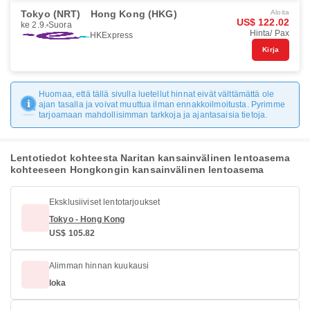
Tokyo (NRT)
Hong Kong (HKG)
Aloita
US$ 122.02
ke 2.9.
Suora
Hinta/ Pax
HKExpress
Kirja
Huomaa, että tällä sivulla luetellut hinnat eivät välttämättä ole
ajan tasalla ja voivat muuttua ilman ennakkoilmoitusta. Pyrimme
tarjoamaan mahdollisimman tarkkoja ja ajantasaisia tietoja.
Lentotiedot kohteesta Naritan kansainvälinen lentoasema
kohteeseen Hongkongin kansainvälinen lentoasema
Eksklusiiviset lentotarjoukset
Tokyo - Hong Kong
US$ 105.82
Alimman hinnan kuukausi
loka