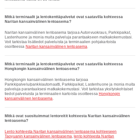
Mitkä terminaalit ja lentokenttäpalvelut ovat saatavilla kohteessa
Naritan kansainvälinen lentoasema?
Naritan kansainvälinen lentoasema tarjoaa Autonvuokraus, Parkkipaikat,
Lastenhuone ja monia muita palveluja parantaakseen matkakokemustasi.
Voit tarkistaa lisätiedot palveluista ja terminaalien pohjakartoista
osoitteessa
Naritan kansainvälinen lentoasema
.
Mitkä terminaalit ja lentokenttäpalvelut ovat saatavilla kohteessa
Hongkongin kansainvälinen lentoasema?
Hongkongin kansainvälinen lentoasema tarjoaa
Pankkipalvelu/pankkiautomaatti, Parkkipaikat, Lastenhuone ja monia muita
palveluja parantaaksesi matkakokemustasi. Voit tarkistaa yksityiskohtaiset
tiedot palveluista ja terminaalien kartoista osoitteessa
Hongkongin
kansainvälinen lentoasema
.
Mitkä ovat suosituimmat lentoreitit kohteesta Naritan kansainvälinen
lentoasema?
lento kohteesta Naritan kansainvälinen lentoasema kohteeseen
Taoyuanin kansainvälinen lentoasema
,
lento kohteesta Naritan