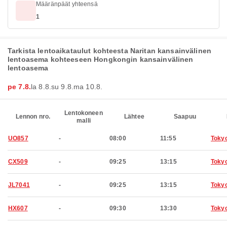
Määränpäät yhteensä
1
Tarkista lentoaikataulut kohteesta Naritan kansainvälinen
lentoasema kohteeseen Hongkongin kansainvälinen
lentoasema
pe 7.8.
la 8.8.
su 9.8.
ma 10.8.
Lentokoneen
Lennon nro.
Lähtee
Saapuu
malli
UO857
-
08:00
11:55
Toky
CX509
-
09:25
13:15
Toky
JL7041
-
09:25
13:15
Toky
HX607
-
09:30
13:30
Toky