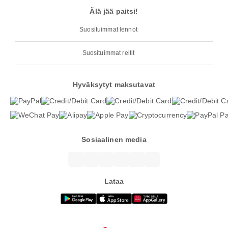
Älä jää paitsi!
Suosituimmat lennot
Suosituimmat reitit
Hyväksytyt maksutavat
Sosiaalinen media
Lataa