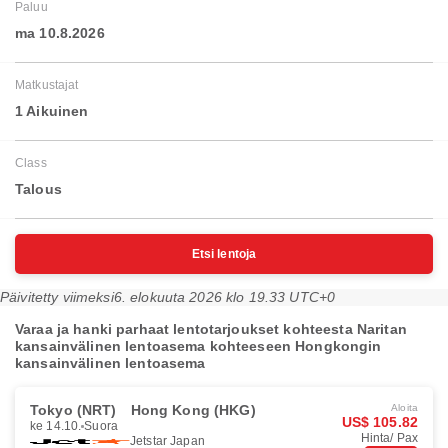
Paluu
ma 10.8.2026
Matkustajat
1 Aikuinen
Class
Talous
Etsi lentoja
Päivitetty viimeksi
6. elokuuta 2026 klo 19.33 UTC+0
Varaa ja hanki parhaat lentotarjoukset kohteesta Naritan
kansainvälinen lentoasema kohteeseen Hongkongin
kansainvälinen lentoasema
Tokyo (NRT)
Hong Kong (HKG)
Aloita
US$ 105.82
ke 14.10.
Suora
Hinta/ Pax
Jetstar Japan