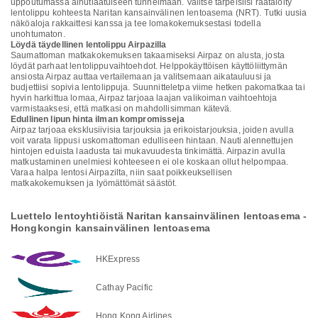
uppoutumassa ainutlaatuiseen tunnelmaan. Valitse tarpeisiisi räätälöity
lentolippu kohteesta Naritan kansainvälinen lentoasema (NRT). Tutki uusia
näköaloja rakkaittesi kanssa ja tee lomakokemuksestasi todella
unohtumaton.
Löydä täydellinen lentolippu Airpazilla
Saumattoman matkakokemuksen takaamiseksi Airpaz on alusta, josta
löydät parhaat lentolippuvaihtoehdot. Helppokäyttöisen käyttöliittymän
ansiosta Airpaz auttaa vertailemaan ja valitsemaan aikatauluusi ja
budjettiisi sopivia lentolippuja. Suunnitteletpa viime hetken pakomatkaa tai
hyvin harkittua lomaa, Airpaz tarjoaa laajan valikoiman vaihtoehtoja
varmistaaksesi, että matkasi on mahdollisimman kätevä.
Edullinen lipun hinta ilman kompromisseja
Airpaz tarjoaa eksklusiivisia tarjouksia ja erikoistarjouksia, joiden avulla
voit varata lippusi uskomattoman edulliseen hintaan. Nauti alennettujen
hintojen eduista laadusta tai mukavuudesta tinkimättä. Airpazin avulla
matkustaminen unelmiesi kohteeseen ei ole koskaan ollut helpompaa.
Varaa halpa lentosi Airpazilta, niin saat poikkeuksellisen
matkakokemuksen ja lyömättömät säästöt.
Luettelo lentoyhtiöistä Naritan kansainvälinen lentoasema -
Hongkongin kansainvälinen lentoasema
HKExpress
Cathay Pacific
Hong Kong Airlines