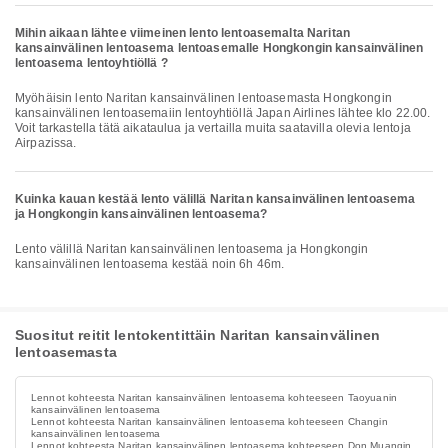
Mihin aikaan lähtee viimeinen lento lentoasemalta Naritan
kansainvälinen lentoasema lentoasemalle Hongkongin kansainvälinen
lentoasema lentoyhtiöllä ?
Myöhäisin lento Naritan kansainvälinen lentoasemasta Hongkongin
kansainvälinen lentoasemaiin lentoyhtiöllä Japan Airlines lähtee klo 22.00.
Voit tarkastella tätä aikataulua ja vertailla muita saatavilla olevia lentoja
Airpazissa.
Kuinka kauan kestää lento välillä Naritan kansainvälinen lentoasema
ja Hongkongin kansainvälinen lentoasema?
Lento välillä Naritan kansainvälinen lentoasema ja Hongkongin
kansainvälinen lentoasema kestää noin 6h 46m.
Suositut reitit lentokentittäin Naritan kansainvälinen
lentoasemasta
Lennot kohteesta Naritan kansainvälinen lentoasema kohteeseen Taoyuanin
kansainvälinen lentoasema
Lennot kohteesta Naritan kansainvälinen lentoasema kohteeseen Changin
kansainvälinen lentoasema
Lennot kohteesta Naritan kansainvälinen lentoasema kohteeseen Don Muangin