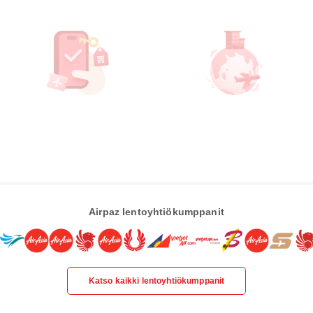
Airpaz lentoyhtiökumppanit
Katso kaikki lentoyhtiökumppanit