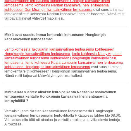
kansainvälinen lentoasema kohteeseen Changin kansainvälinen
lentoasema
,
lento kohteesta Naritan kansainvälinen lentoasema
kohteeseen Don Muangin kansainvälinen lentoasema
ovat suosituimmat
lentokenttäreitit kohteesta Naritan kansainvälinen lentoasema. Nämä reitit
tarjoavat kätevät yhteydet matkallesi.
Mitkä ovat suosituimmat lentoreitit kohteeseen Hongkongin
kansainvälinen lentoasema?
lento kohteesta Taoyuanin kansainvälinen lentoasema kohteeseen
Hongkongin kansainvälinen lentoasema
,
lento kohteesta Ninoy Aquinon
kansainvälinen lentoasema kohteeseen Hongkongin kansainvälinen
lentoasema
,
lento kohteesta Kuala Lumpurin kansainvälinen lentoasema
kohteeseen Hongkongin kansainvälinen lentoasema
ovat suosituimmat
lentokenttäreitit kohteeseen Hongkongin kansainvälinen lentoasema.
Nämä reitit tarjoavat kätevät yhteydet matkallesi.
Mihin aikaan lähtee aikaisin lento paikasta Naritan kansainvälinen
lentoasema kentälle Hongkongin kansainvälinen lentoasema
lentoyhtiöllä ?
Varhaisin lento Naritan kansainvälinen lentoasemasta Hongkongin
kansainvälinen lentoasemaiin lentoyhtiöllä HKExpress lähtee klo 08.00.
Voit tarkastella tätä aikataulua ja vertailla muita saatavilla olevia lentoja
Airpazissa.