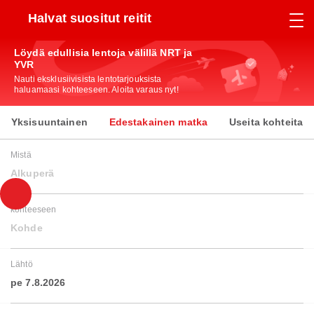
Halvat suositut reitit
Löydä edullisia lentoja välillä NRT ja
YVR
Nauti eksklusiivisista lentotarjouksista
haluamaasi kohteeseen. Aloita varaus nyt!
Yksisuuntainen
Edestakainen matka
Useita kohteita
Mistä
Alkuperä
kohteeseen
Kohde
Lähtö
pe 7.8.2026