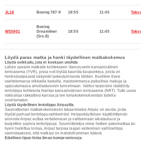
JL18
Boeing 787-9
18:55
11:45
Toky
Boeing
WS5901
Dreamliner
18:55
11:45
Toky
(Srs.8)
Löydä paras matka ja hanki täydellinen matkakokemus
Löydä seikkailu, jota et koskaan unohda
Lähde upealle matkalle kohteeseen Vancouverin kansainvälinen
lentoasema (YVR), jossa voit löytää kauniita kaupunkeja, joista on
henkeäsalpaavat näkymät laskeutumisesta lähtien. Kuvittele itsesi
vaeltelemassa vilkkailla kaduilla, maistelemassa paikallisia makuja ja
uppoutumassa ainutlaatuiseen tunnelmaan. Valitse tarpeisiisi räätälöity
lentolippu kohteesta Naritan kansainvälinen lentoasema (NRT). Tutki uusia
näköaloja rakkaittesi kanssa ja tee lomakokemuksestasi todella
unohtumaton.
Löydä täydellinen lentolippu Airpazilla
Saumattoman matkakokemuksen takaamiseksi Airpaz on alusta, josta
löydät parhaat lentolippuvaihtoehdot. Helppokäyttöisen käyttöliittymän
ansiosta Airpaz auttaa vertailemaan ja valitsemaan aikatauluusi ja
budjettiisi sopivia lentolippuja. Suunnitteletpa viime hetken pakomatkaa tai
hyvin harkittua lomaa, Airpaz tarjoaa laajan valikoiman vaihtoehtoja
varmistaaksesi, että matkasi on mahdollisimman kätevä.
Edullinen lipun hinta ilman kompromisseja