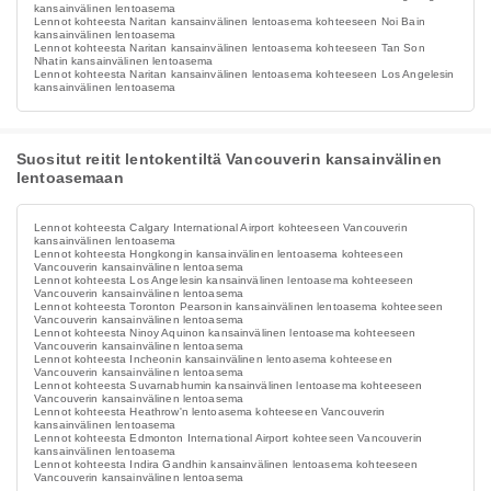
kansainvälinen lentoasema
Lennot kohteesta Naritan kansainvälinen lentoasema kohteeseen Noi Bain
kansainvälinen lentoasema
Lennot kohteesta Naritan kansainvälinen lentoasema kohteeseen Tan Son
Nhatin kansainvälinen lentoasema
Lennot kohteesta Naritan kansainvälinen lentoasema kohteeseen Los Angelesin
kansainvälinen lentoasema
Suositut reitit lentokentiltä Vancouverin kansainvälinen
lentoasemaan
Lennot kohteesta Calgary International Airport kohteeseen Vancouverin
kansainvälinen lentoasema
Lennot kohteesta Hongkongin kansainvälinen lentoasema kohteeseen
Vancouverin kansainvälinen lentoasema
Lennot kohteesta Los Angelesin kansainvälinen lentoasema kohteeseen
Vancouverin kansainvälinen lentoasema
Lennot kohteesta Toronton Pearsonin kansainvälinen lentoasema kohteeseen
Vancouverin kansainvälinen lentoasema
Lennot kohteesta Ninoy Aquinon kansainvälinen lentoasema kohteeseen
Vancouverin kansainvälinen lentoasema
Lennot kohteesta Incheonin kansainvälinen lentoasema kohteeseen
Vancouverin kansainvälinen lentoasema
Lennot kohteesta Suvarnabhumin kansainvälinen lentoasema kohteeseen
Vancouverin kansainvälinen lentoasema
Lennot kohteesta Heathrow'n lentoasema kohteeseen Vancouverin
kansainvälinen lentoasema
Lennot kohteesta Edmonton International Airport kohteeseen Vancouverin
kansainvälinen lentoasema
Lennot kohteesta Indira Gandhin kansainvälinen lentoasema kohteeseen
Vancouverin kansainvälinen lentoasema