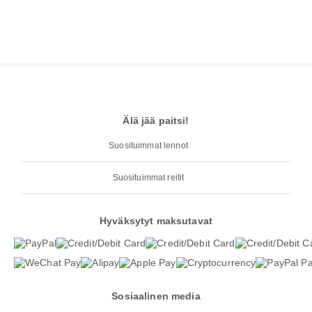
Älä jää paitsi!
Suosituimmat lennot
Suosituimmat reitit
Hyväksytyt maksutavat
Sosiaalinen media