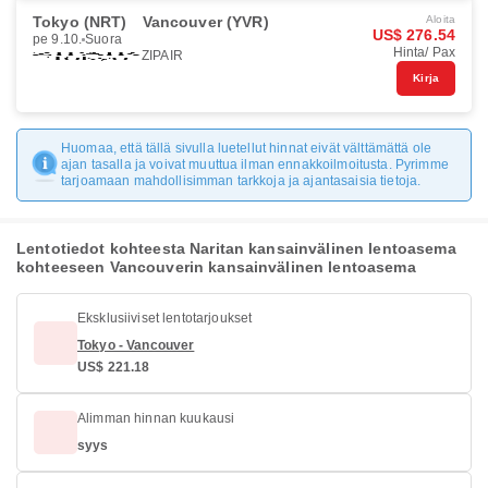
Tokyo (NRT)
Vancouver (YVR)
Aloita
US$ 276.54
pe 9.10.
Suora
Hinta/ Pax
ZIPAIR
Kirja
Huomaa, että tällä sivulla luetellut hinnat eivät välttämättä ole
ajan tasalla ja voivat muuttua ilman ennakkoilmoitusta. Pyrimme
tarjoamaan mahdollisimman tarkkoja ja ajantasaisia tietoja.
Lentotiedot kohteesta Naritan kansainvälinen lentoasema
kohteeseen Vancouverin kansainvälinen lentoasema
Eksklusiiviset lentotarjoukset
Tokyo - Vancouver
US$ 221.18
Alimman hinnan kuukausi
syys