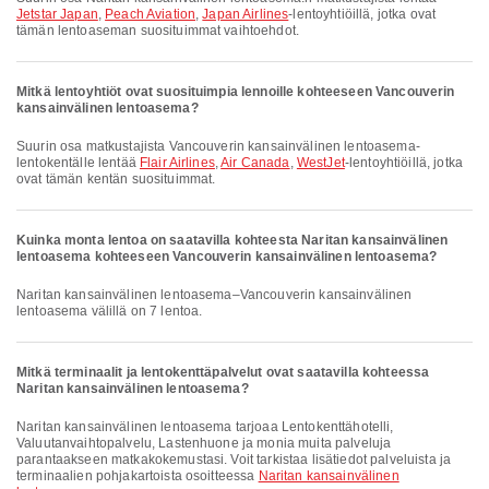
Jetstar Japan
,
Peach Aviation
,
Japan Airlines
-lentoyhtiöillä, jotka ovat
tämän lentoaseman suosituimmat vaihtoehdot.
Mitkä lentoyhtiöt ovat suosituimpia lennoille kohteeseen Vancouverin
kansainvälinen lentoasema?
Suurin osa matkustajista Vancouverin kansainvälinen lentoasema-
lentokentälle lentää
Flair Airlines
,
Air Canada
,
WestJet
-lentoyhtiöillä, jotka
ovat tämän kentän suosituimmat.
Kuinka monta lentoa on saatavilla kohteesta Naritan kansainvälinen
lentoasema kohteeseen Vancouverin kansainvälinen lentoasema?
Naritan kansainvälinen lentoasema–Vancouverin kansainvälinen
lentoasema välillä on 7 lentoa.
Mitkä terminaalit ja lentokenttäpalvelut ovat saatavilla kohteessa
Naritan kansainvälinen lentoasema?
Naritan kansainvälinen lentoasema tarjoaa Lentokenttähotelli,
Valuutanvaihtopalvelu, Lastenhuone ja monia muita palveluja
parantaakseen matkakokemustasi. Voit tarkistaa lisätiedot palveluista ja
terminaalien pohjakartoista osoitteessa
Naritan kansainvälinen