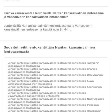
Kuinka kauan kestää lento välillä Naritan kansainvälinen lentoasema
ja Vancouverin kansainvälinen lentoasema?
Lento välillä Naritan kansainvälinen lentoasema ja Vancouverin
kansainvälinen lentoasema kestää noin 9h 44m.
Suositut reitit lentokentittäin Naritan kansainvälinen
lentoasemasta
Lennot kohteesta Naritan kansainvälinen lentoasema kohteeseen Taoyuanin
kansainvälinen lentoasema
Lennot kohteesta Naritan kansainvälinen lentoasema kohteeseen Changin
kansainvälinen lentoasema
Lennot kohteesta Naritan kansainvälinen lentoasema kohteeseen Don Muangin
kansainvälinen lentoasema
Lennot kohteesta Naritan kansainvälinen lentoasema kohteeseen Kuala
Lumpurin kansainvälinen lentoasema
Lennot kohteesta Naritan kansainvälinen lentoasema kohteeseen Kaohsiungin
kansainvälinen lentoasema
Lennot kohteesta Naritan kansainvälinen lentoasema kohteeseen
Suvarnabhumin kansainvälinen lentoasema
Lennot kohteesta Naritan kansainvälinen lentoasema kohteeseen Ninoy Aquinon
kansainvälinen lentoasema
Lennot kohteesta Naritan kansainvälinen lentoasema kohteeseen Incheonin
kansainvälinen lentoasema
Lennot kohteesta Naritan kansainvälinen lentoasema kohteeseen Hongkongin