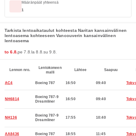
Määränpäät yhteensä
1
Tarkista lentoaikataulut kohteesta Naritan kansainvälinen
lentoasema kohteeseen Vancouverin kansainvälinen
lentoasema
to 6.8.
pe 7.8.
la 8.8.
su 9.8.
Lentokoneen
Lennon nro.
Lähtee
Saapuu
malli
AC4
Boeing 787
16:50
09:40
Toky
Boeing 787-9
NH6814
16:50
09:40
Toky
Dreamliner
Boeing 787-9
NH136
17:55
10:40
Toky
Dreamliner
AA8436
Boeing 787
18:55
11:45
Toky