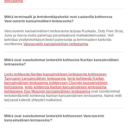
lentoasema
.
Mitkä terminaalit ja lentokenttäpalvelut ovat saatavilla kohteessa
Vancouverin kansainvälinen lentoasema?
Vancouverin kansainvälinen lentoasema tarjoaa Ruokailu, Duty Free Shop,
Juna ja monia muita palveluja parantaaksesi matkakokemustasi. Voit
tarkistaa yksityiskohtaiset tiedot palveluista ja terminaalien kartoista
osoitteessa
Vancouverin kansainvälinen lentoasema
.
Mitkä ovat suosituimmat lentoreitit kohteesta Naritan kansainvälinen
lentoasema?
lento kohteesta Naritan kansainvälinen lentoasema kohteeseen
Taoyuanin kansainvälinen lentoasema
,
lento kohteesta Naritan
kansainvälinen lentoasema kohteeseen Changin kansainvälinen
lentoasema
,
lento kohteesta Naritan kansainvälinen lentoasema
kohteeseen Don Muangin kansainvälinen lentoasema
ovat suosituimmat
lentokenttäreitit kohteesta Naritan kansainvälinen lentoasema. Nämä reitit
tarjoavat kätevät yhteydet matkallesi.
Mitkä ovat suosituimmat lentoreitit kohteeseen Vancouverin
kansainvälinen lentoasema?