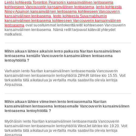
lento kohteesta Toronton Pearsonin kansainvälinen lentoasema
kohteeseen Vancouverin kansainvälinen lentoasema
,
lento kohteesta
Ninoy Aquinon kansainvälinen lentoasema kohteeseen Vancouverin
kansainvälinen lentoasema
,
lento kohteesta Suvarnabhumin
kansainvälinen lentoasema kohteeseen Vancouverin kansainvälinen
lentoasema
ovat suosituimmat lentokenttäreitit kohteeseen Vancouverin
kansainvälinen lentoasema. Nämä reitit tarjoavat kätevät yhteydet
matkallesi.
Mihin aikaan lähtee aikaisin lento paikasta Naritan kansainvälinen
lentoasema kentälle Vancouverin kansainvälinen lentoasema
lentoyhtiöllä ?
Varhaisin lento Naritan kansainvälinen lentoasemasta Vancouverin
kansainvälinen lentoasemaiin lentoyhtiöllä ZIPAIR lähtee klo 15.55. Voit
tarkastella tätä aikataulua ja vertailla muita saatavilla olevia lentoja
Airpazissa.
Mihin aikaan lähtee viimeinen lento lentoasemalta Naritan
kansainvälinen lentoasema lentoasemalle Vancouverin kansainvälinen
lentoasema lentoyhtiöllä ?
Myöhäisin lento Naritan kansainvälinen lentoasemasta Vancouverin
kansainvälinen lentoasemaiin lentoyhtiöllä WestJet lähtee klo 19.20. Voit
tarkastella tätä aikataulua ja vertailla muita saatavilla olevia lentoja
Airpazissa.