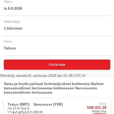
Paluu
la 8.8.2026
Matkustajat
1 Aikuinen
Class
Talous
Etsi lentoja
Päivitetty viimeksi
5. elokuuta 2026 klo 01.08 UTC+0
Varaa ja hanki parhaat lentotarjoukset kohteesta Naritan
kansainvälinen lentoasema kohteeseen Vancouverin
kansainvälinen lentoasema
Tokyo (NRT)
Vancouver (YVR)
Aloita
US$ 221.18
ma 14.9.
Suora
Hinta/ Pax
ZIPAIR