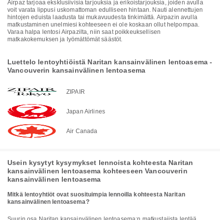
Airpaz tarjoaa eksklusiivisia tarjouksia ja erikoistarjouksia, joiden avulla
voit varata lippusi uskomattoman edulliseen hintaan. Nauti alennettujen
hintojen eduista laadusta tai mukavuudesta tinkimättä. Airpazin avulla
matkustaminen unelmiesi kohteeseen ei ole koskaan ollut helpompaa.
Varaa halpa lentosi Airpazilta, niin saat poikkeuksellisen
matkakokemuksen ja lyömättömät säästöt.
Luettelo lentoyhtiöistä Naritan kansainvälinen lentoasema -
Vancouverin kansainvälinen lentoasema
ZIPAIR
Japan Airlines
Air Canada
Usein kysytyt kysymykset lennoista kohteesta Naritan
kansainvälinen lentoasema kohteeseen Vancouverin
kansainvälinen lentoasema
Mitkä lentoyhtiöt ovat suosituimpia lennoilla kohteesta Naritan
kansainvälinen lentoasema?
Suurin osa Naritan kansainvälinen lentoasema:n matkustajista lentää