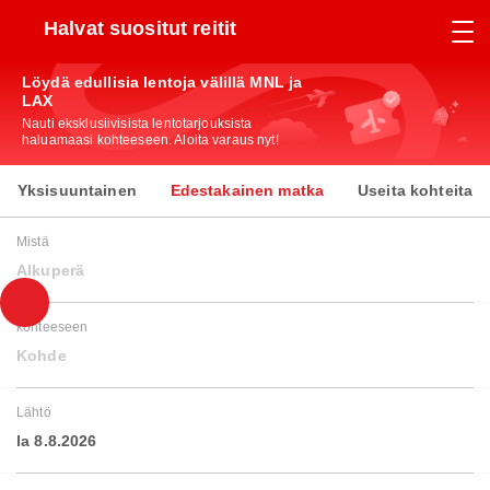
Halvat suositut reitit
Löydä edullisia lentoja välillä MNL ja
LAX
Nauti eksklusiivisista lentotarjouksista
haluamaasi kohteeseen. Aloita varaus nyt!
Yksisuuntainen
Edestakainen matka
Useita kohteita
Mistä
Alkuperä
kohteeseen
Kohde
Lähtö
la 8.8.2026