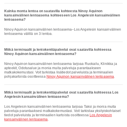
Kuinka monta lentoa on saatavilla kohteesta Ninoy Aquinon
kansainvälinen lentoasema kohteeseen Los Angelesin kansainvälinen
lentoasema?
Ninoy Aquinon kansainvälinen lentoasema–Los Angelesin kansainvälinen
lentoasema välillä on 3 lentoa.
Mitkä terminaalit ja lentokenttäpalvelut ovat saatavilla kohteessa
Ninoy Aquinon kansainvälinen lentoasema?
Ninoy Aquinon kansainvälinen lentoasema tarjoaa Ruokailu, Klinikka ja
apteekit, Odotusalue ja monia muita palveluja parantaakseen
matkakokemustasi. Voit tarkistaa lisätiedot palveluista ja terminaalien
pohjakartoista osoitteessa
Ninoy Aquinon kansainvälinen lentoasema
.
Mitkä terminaalit ja lentokenttäpalvelut ovat saatavilla kohteessa Los
Angelesin kansainvälinen lentoasema?
Los Angelesin kansainvälinen lentoasema tarjoaa Taksi ja monia muita
palveluja parantaaksesi matkakokemustasi. Voit tarkistaa yksityiskohtaiset
tiedot palveluista ja terminaalien kartoista osoitteessa
Los Angelesin
kansainvälinen lentoasema
.