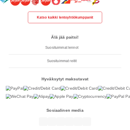
Katso kaikki lentoyhtiökumppanit
Älä jää paitsi!
Suosituimmat lennot
Suosituimmat reitit
Hyväksytyt maksutavat
Sosiaalinen media