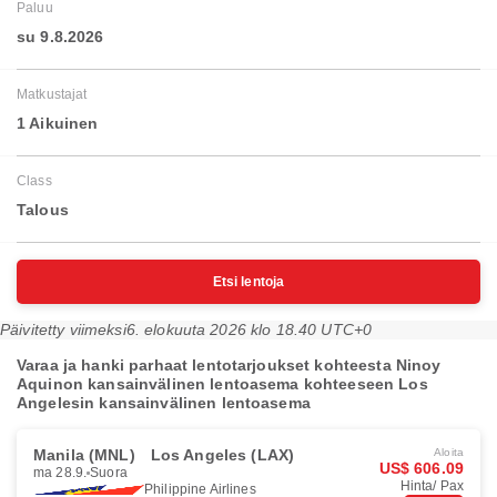
Paluu
su 9.8.2026
Matkustajat
1 Aikuinen
Class
Talous
Etsi lentoja
Päivitetty viimeksi
6. elokuuta 2026 klo 18.40 UTC+0
Varaa ja hanki parhaat lentotarjoukset kohteesta Ninoy
Aquinon kansainvälinen lentoasema kohteeseen Los
Angelesin kansainvälinen lentoasema
Manila (MNL)
Los Angeles (LAX)
Aloita
US$ 606.09
ma 28.9.
Suora
Hinta/ Pax
Philippine Airlines