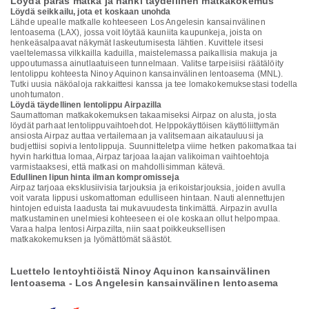
Löydä paras matka ja hanki täydellinen matkakokemus
Löydä seikkailu, jota et koskaan unohda
Lähde upealle matkalle kohteeseen Los Angelesin kansainvälinen
lentoasema (LAX), jossa voit löytää kauniita kaupunkeja, joista on
henkeäsalpaavat näkymät laskeutumisesta lähtien. Kuvittele itsesi
vaeltelemassa vilkkailla kaduilla, maistelemassa paikallisia makuja ja
uppoutumassa ainutlaatuiseen tunnelmaan. Valitse tarpeisiisi räätälöity
lentolippu kohteesta Ninoy Aquinon kansainvälinen lentoasema (MNL).
Tutki uusia näköaloja rakkaittesi kanssa ja tee lomakokemuksestasi todella
unohtumaton.
Löydä täydellinen lentolippu Airpazilla
Saumattoman matkakokemuksen takaamiseksi Airpaz on alusta, josta
löydät parhaat lentolippuvaihtoehdot. Helppokäyttöisen käyttöliittymän
ansiosta Airpaz auttaa vertailemaan ja valitsemaan aikatauluusi ja
budjettiisi sopivia lentolippuja. Suunnitteletpa viime hetken pakomatkaa tai
hyvin harkittua lomaa, Airpaz tarjoaa laajan valikoiman vaihtoehtoja
varmistaaksesi, että matkasi on mahdollisimman kätevä.
Edullinen lipun hinta ilman kompromisseja
Airpaz tarjoaa eksklusiivisia tarjouksia ja erikoistarjouksia, joiden avulla
voit varata lippusi uskomattoman edulliseen hintaan. Nauti alennettujen
hintojen eduista laadusta tai mukavuudesta tinkimättä. Airpazin avulla
matkustaminen unelmiesi kohteeseen ei ole koskaan ollut helpompaa.
Varaa halpa lentosi Airpazilta, niin saat poikkeuksellisen
matkakokemuksen ja lyömättömät säästöt.
Luettelo lentoyhtiöistä Ninoy Aquinon kansainvälinen
lentoasema - Los Angelesin kansainvälinen lentoasema