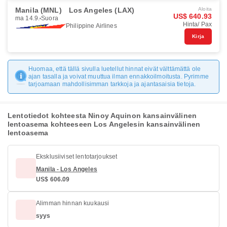
Manila (MNL)
Los Angeles (LAX)
Aloita
US$ 640.93
ma 14.9.
Suora
Hinta/ Pax
Philippine Airlines
Kirja
Huomaa, että tällä sivulla luetellut hinnat eivät välttämättä ole
ajan tasalla ja voivat muuttua ilman ennakkoilmoitusta. Pyrimme
tarjoamaan mahdollisimman tarkkoja ja ajantasaisia tietoja.
Lentotiedot kohteesta Ninoy Aquinon kansainvälinen
lentoasema kohteeseen Los Angelesin kansainvälinen
lentoasema
Eksklusiiviset lentotarjoukset
Manila - Los Angeles
US$ 606.09
Alimman hinnan kuukausi
syys