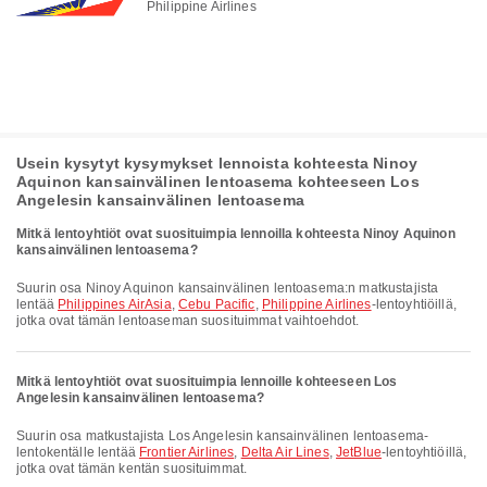
Philippine Airlines
Usein kysytyt kysymykset lennoista kohteesta Ninoy
Aquinon kansainvälinen lentoasema kohteeseen Los
Angelesin kansainvälinen lentoasema
Mitkä lentoyhtiöt ovat suosituimpia lennoilla kohteesta Ninoy Aquinon
kansainvälinen lentoasema?
Suurin osa Ninoy Aquinon kansainvälinen lentoasema:n matkustajista
lentää
Philippines AirAsia
,
Cebu Pacific
,
Philippine Airlines
-lentoyhtiöillä,
jotka ovat tämän lentoaseman suosituimmat vaihtoehdot.
Mitkä lentoyhtiöt ovat suosituimpia lennoille kohteeseen Los
Angelesin kansainvälinen lentoasema?
Suurin osa matkustajista Los Angelesin kansainvälinen lentoasema-
lentokentälle lentää
Frontier Airlines
,
Delta Air Lines
,
JetBlue
-lentoyhtiöillä,
jotka ovat tämän kentän suosituimmat.