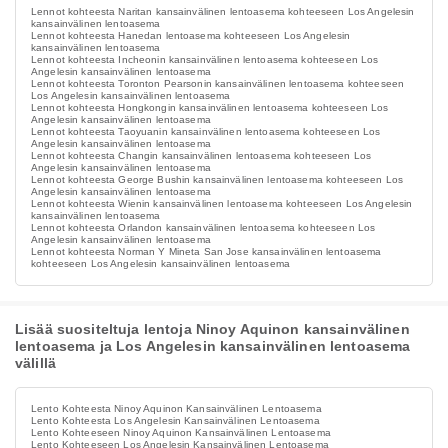
Lennot kohteesta Naritan kansainvälinen lentoasema kohteeseen Los Angelesin
kansainvälinen lentoasema
Lennot kohteesta Hanedan lentoasema kohteeseen Los Angelesin
kansainvälinen lentoasema
Lennot kohteesta Incheonin kansainvälinen lentoasema kohteeseen Los
Angelesin kansainvälinen lentoasema
Lennot kohteesta Toronton Pearsonin kansainvälinen lentoasema kohteeseen
Los Angelesin kansainvälinen lentoasema
Lennot kohteesta Hongkongin kansainvälinen lentoasema kohteeseen Los
Angelesin kansainvälinen lentoasema
Lennot kohteesta Taoyuanin kansainvälinen lentoasema kohteeseen Los
Angelesin kansainvälinen lentoasema
Lennot kohteesta Changin kansainvälinen lentoasema kohteeseen Los
Angelesin kansainvälinen lentoasema
Lennot kohteesta George Bushin kansainvälinen lentoasema kohteeseen Los
Angelesin kansainvälinen lentoasema
Lennot kohteesta Wienin kansainvälinen lentoasema kohteeseen Los Angelesin
kansainvälinen lentoasema
Lennot kohteesta Orlandon kansainvälinen lentoasema kohteeseen Los
Angelesin kansainvälinen lentoasema
Lennot kohteesta Norman Y Mineta San Jose kansainvälinen lentoasema
kohteeseen Los Angelesin kansainvälinen lentoasema
Lisää suositeltuja lentoja Ninoy Aquinon kansainvälinen
lentoasema ja Los Angelesin kansainvälinen lentoasema
välillä
Lento Kohteesta Ninoy Aquinon Kansainvälinen Lentoasema
Lento Kohteesta Los Angelesin Kansainvälinen Lentoasema
Lento Kohteeseen Ninoy Aquinon Kansainvälinen Lentoasema
Lento Kohteeseen Los Angelesin Kansainvälinen Lentoasema