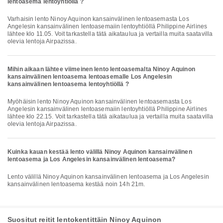
lentoasema lentoyhtiöllä ?
Varhaisin lento Ninoy Aquinon kansainvälinen lentoasemasta Los
Angelesin kansainvälinen lentoasemaiin lentoyhtiöllä Philippine Airlines
lähtee klo 11.05. Voit tarkastella tätä aikataulua ja vertailla muita saatavilla
olevia lentoja Airpazissa.
Mihin aikaan lähtee viimeinen lento lentoasemalta Ninoy Aquinon
kansainvälinen lentoasema lentoasemalle Los Angelesin
kansainvälinen lentoasema lentoyhtiöllä ?
Myöhäisin lento Ninoy Aquinon kansainvälinen lentoasemasta Los
Angelesin kansainvälinen lentoasemaiin lentoyhtiöllä Philippine Airlines
lähtee klo 22.15. Voit tarkastella tätä aikataulua ja vertailla muita saatavilla
olevia lentoja Airpazissa.
Kuinka kauan kestää lento välillä Ninoy Aquinon kansainvälinen
lentoasema ja Los Angelesin kansainvälinen lentoasema?
Lento välillä Ninoy Aquinon kansainvälinen lentoasema ja Los Angelesin
kansainvälinen lentoasema kestää noin 14h 21m.
Suositut reitit lentokentittäin Ninoy Aquinon