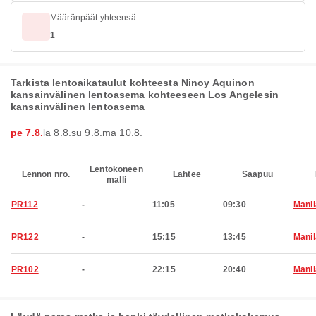
Määränpäät yhteensä
1
Tarkista lentoaikataulut kohteesta Ninoy Aquinon
kansainvälinen lentoasema kohteeseen Los Angelesin
kansainvälinen lentoasema
pe 7.8.
la 8.8.
su 9.8.
ma 10.8.
Lentokoneen
Lennon nro.
Lähtee
Saapuu
malli
PR112
-
11:05
09:30
Manil
PR122
-
15:15
13:45
Manil
PR102
-
22:15
20:40
Manil