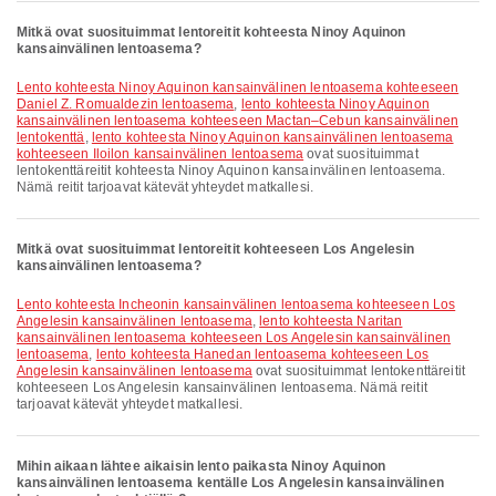
Mitkä ovat suosituimmat lentoreitit kohteesta Ninoy Aquinon
kansainvälinen lentoasema?
lento kohteesta Ninoy Aquinon kansainvälinen lentoasema kohteeseen
Daniel Z. Romualdezin lentoasema
,
lento kohteesta Ninoy Aquinon
kansainvälinen lentoasema kohteeseen Mactan–Cebun kansainvälinen
lentokenttä
,
lento kohteesta Ninoy Aquinon kansainvälinen lentoasema
kohteeseen Iloilon kansainvälinen lentoasema
ovat suosituimmat
lentokenttäreitit kohteesta Ninoy Aquinon kansainvälinen lentoasema.
Nämä reitit tarjoavat kätevät yhteydet matkallesi.
Mitkä ovat suosituimmat lentoreitit kohteeseen Los Angelesin
kansainvälinen lentoasema?
lento kohteesta Incheonin kansainvälinen lentoasema kohteeseen Los
Angelesin kansainvälinen lentoasema
,
lento kohteesta Naritan
kansainvälinen lentoasema kohteeseen Los Angelesin kansainvälinen
lentoasema
,
lento kohteesta Hanedan lentoasema kohteeseen Los
Angelesin kansainvälinen lentoasema
ovat suosituimmat lentokenttäreitit
kohteeseen Los Angelesin kansainvälinen lentoasema. Nämä reitit
tarjoavat kätevät yhteydet matkallesi.
Mihin aikaan lähtee aikaisin lento paikasta Ninoy Aquinon
kansainvälinen lentoasema kentälle Los Angelesin kansainvälinen