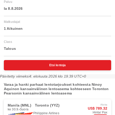
Paluu
la 8.8.2026
Matkustajat
1 Aikuinen
Class
Talous
Etsi lentoja
Päivitetty viimeksi
4. elokuuta 2026 klo 19.39 UTC+0
Varaa ja hanki parhaat lentotarjoukset kohteesta Ninoy
Aquinon kansainvälinen lentoasema kohteeseen Toronton
Pearsonin kansainvälinen lentoasema
Manila (MNL)
Toronto (YYZ)
Aloita
US$ 789.32
ke 30.9.
Suora
Hinta/ Pax
Philippine Airlines