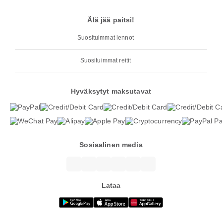
Älä jää paitsi!
Suosituimmat lennot
Suosituimmat reitit
Hyväksytyt maksutavat
Sosiaalinen media
Lataa