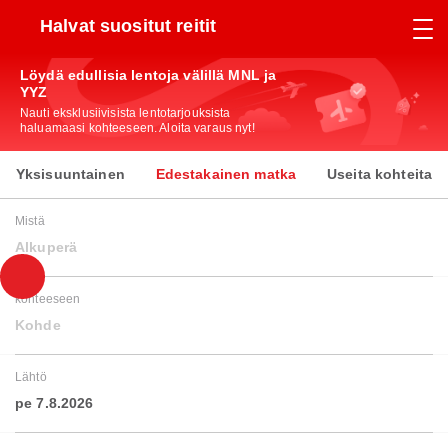
Halvat suositut reitit
Löydä edullisia lentoja välillä MNL ja
YYZ
Nauti eksklusiivisista lentotarjouksista
haluamaasi kohteeseen. Aloita varaus nyt!
Yksisuuntainen
Edestakainen matka
Useita kohteita
Mistä
Alkuperä
kohteeseen
Kohde
Lähtö
pe 7.8.2026