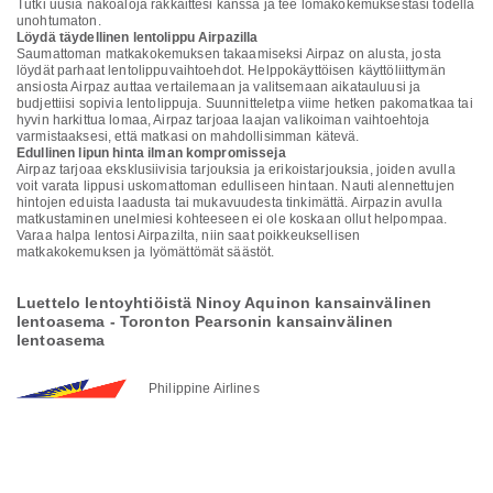
Tutki uusia näköaloja rakkaittesi kanssa ja tee lomakokemuksestasi todella
unohtumaton.
Löydä täydellinen lentolippu Airpazilla
Saumattoman matkakokemuksen takaamiseksi Airpaz on alusta, josta
löydät parhaat lentolippuvaihtoehdot. Helppokäyttöisen käyttöliittymän
ansiosta Airpaz auttaa vertailemaan ja valitsemaan aikatauluusi ja
budjettiisi sopivia lentolippuja. Suunnitteletpa viime hetken pakomatkaa tai
hyvin harkittua lomaa, Airpaz tarjoaa laajan valikoiman vaihtoehtoja
varmistaaksesi, että matkasi on mahdollisimman kätevä.
Edullinen lipun hinta ilman kompromisseja
Airpaz tarjoaa eksklusiivisia tarjouksia ja erikoistarjouksia, joiden avulla
voit varata lippusi uskomattoman edulliseen hintaan. Nauti alennettujen
hintojen eduista laadusta tai mukavuudesta tinkimättä. Airpazin avulla
matkustaminen unelmiesi kohteeseen ei ole koskaan ollut helpompaa.
Varaa halpa lentosi Airpazilta, niin saat poikkeuksellisen
matkakokemuksen ja lyömättömät säästöt.
Luettelo lentoyhtiöistä Ninoy Aquinon kansainvälinen
lentoasema - Toronton Pearsonin kansainvälinen
lentoasema
Philippine Airlines