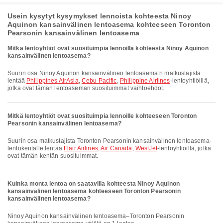
Usein kysytyt kysymykset lennoista kohteesta Ninoy
Aquinon kansainvälinen lentoasema kohteeseen Toronton
Pearsonin kansainvälinen lentoasema
Mitkä lentoyhtiöt ovat suosituimpia lennoilla kohteesta Ninoy Aquinon
kansainvälinen lentoasema?
Suurin osa Ninoy Aquinon kansainvälinen lentoasema:n matkustajista
lentää
Philippines AirAsia
,
Cebu Pacific
,
Philippine Airlines
-lentoyhtiöillä,
jotka ovat tämän lentoaseman suosituimmat vaihtoehdot.
Mitkä lentoyhtiöt ovat suosituimpia lennoille kohteeseen Toronton
Pearsonin kansainvälinen lentoasema?
Suurin osa matkustajista Toronton Pearsonin kansainvälinen lentoasema-
lentokentälle lentää
Flair Airlines
,
Air Canada
,
WestJet
-lentoyhtiöillä, jotka
ovat tämän kentän suosituimmat.
Kuinka monta lentoa on saatavilla kohteesta Ninoy Aquinon
kansainvälinen lentoasema kohteeseen Toronton Pearsonin
kansainvälinen lentoasema?
Ninoy Aquinon kansainvälinen lentoasema–Toronton Pearsonin