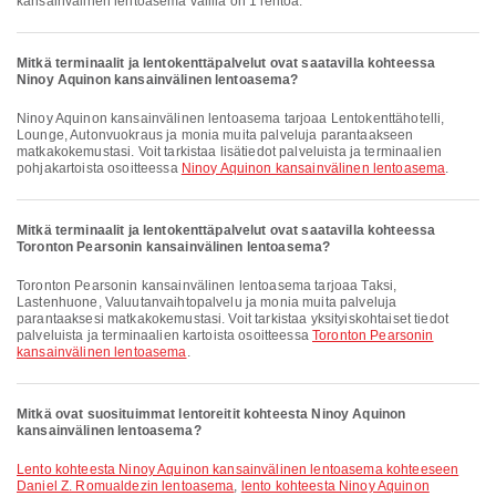
kansainvälinen lentoasema välillä on 1 lentoa.
Mitkä terminaalit ja lentokenttäpalvelut ovat saatavilla kohteessa
Ninoy Aquinon kansainvälinen lentoasema?
Ninoy Aquinon kansainvälinen lentoasema tarjoaa Lentokenttähotelli,
Lounge, Autonvuokraus ja monia muita palveluja parantaakseen
matkakokemustasi. Voit tarkistaa lisätiedot palveluista ja terminaalien
pohjakartoista osoitteessa
Ninoy Aquinon kansainvälinen lentoasema
.
Mitkä terminaalit ja lentokenttäpalvelut ovat saatavilla kohteessa
Toronton Pearsonin kansainvälinen lentoasema?
Toronton Pearsonin kansainvälinen lentoasema tarjoaa Taksi,
Lastenhuone, Valuutanvaihtopalvelu ja monia muita palveluja
parantaaksesi matkakokemustasi. Voit tarkistaa yksityiskohtaiset tiedot
palveluista ja terminaalien kartoista osoitteessa
Toronton Pearsonin
kansainvälinen lentoasema
.
Mitkä ovat suosituimmat lentoreitit kohteesta Ninoy Aquinon
kansainvälinen lentoasema?
lento kohteesta Ninoy Aquinon kansainvälinen lentoasema kohteeseen
Daniel Z. Romualdezin lentoasema
,
lento kohteesta Ninoy Aquinon