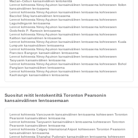
Mactan–Cebun kansainvälinen lentokenttä
Lennot kohteesta Ninoy Aquinon kansainvälinen lentoasema kohteeseen Iloilon
kansainvälinen lentoasema
Lennot kohteesta Ninoy Aquinon kansainvälinen lentoasema kohteeseen
Bacolod Silay kansainvälinen lentoasema
Lennot kohteesta Ninoy Aquinon kansainvälinen lentoasema kohteeseen
Laguindinganin lentoasema
Lennot kohteesta Ninoy Aquinon kansainvälinen lentoasema kohteeseen
Godofredo P. Ramosin lentoasema
Lennot kohteesta Ninoy Aquinon kansainvälinen lentoasema kohteeseen
Kalibon kansainvälinen lentoasema
Lennot kohteesta Ninoy Aquinon kansainvälinen lentoasema kohteeseen Kuala
Lumpurin kansainvälinen lentoasema
Lennot kohteesta Ninoy Aquinon kansainvälinen lentoasema kohteeseen
Francisco Bangoyn kansainvälinen lentoasema
Lennot kohteesta Ninoy Aquinon kansainvälinen lentoasema kohteeseen
Taoyuanin kansainvälinen lentoasema
Lennot kohteesta Ninoy Aquinon kansainvälinen lentoasema kohteeseen Bohol
Panglaon kansainvälinen lentoasema
Lennot kohteesta Ninoy Aquinon kansainvälinen lentoasema kohteeseen
Kaohsiungin kansainvälinen lentoasema
Suositut reitit lentokentiltä Toronton Pearsonin
kansainvälinen lentoasemaan
Lennot kohteesta Vancouverin kansainvälinen lentoasema kohteeseen Toronton
Pearsonin kansainvälinen lentoasema
Lennot kohteesta Taoyuanin kansainvälinen lentoasema kohteeseen Toronton
Pearsonin kansainvälinen lentoasema
Lennot kohteesta Calgary International Airport kohteeseen Toronton Pearsonin
kansainvälinen lentoasema
Lennot kohteesta Shanghai Pudongin kansainvälinen lentoasema kohteeseen