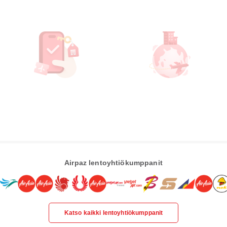
Airpaz lentoyhtiökumppanit
Katso kaikki lentoyhtiökumppanit