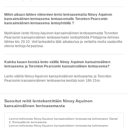
Mihin aikaan lähtee viimeinen lento lentoasemalta Ninoy Aquinon
kansainvälinen lentoasema lentoasemalle Toronton Pearsonin
kansainvälinen lentoasema lentoyhtiöllä ?
Myöhäisin lento Ninoy Aquinon kansainvälinen lentoasemasta Toronton
Pearsonin kansainvälinen lentoasemaiin lentoyhtiöllä Philippine Airlines
lähtee klo 20.10. Voit tarkastella tätä aikataulua ja vertailla muita saatavilla
olevia lentoja Airpazissa.
Kuinka kauan kestää lento välillä Ninoy Aquinon kansainvälinen
lentoasema ja Toronton Pearsonin kansainvälinen lentoasema?
Lento välillä Ninoy Aquinon kansainvälinen lentoasema ja Toronton
Pearsonin kansainvälinen lentoasema kestää noin 16h 15m.
Suositut reitit lentokentittäin Ninoy Aquinon
kansainvälinen lentoasemasta
Lennot kohteesta Ninoy Aquinon kansainvälinen lentoasema kohteeseen Daniel
Z. Romualdezin lentoasema
Lennot kohteesta Ninoy Aquinon kansainvälinen lentoasema kohteeseen