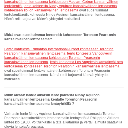
kansainvälinen lentoasema kohteeseen Mactan–Cebun kansainvälinen
lentokenttä
,
lento kohteesta Ninoy Aquinon kansainvälinen lentoasema
kohteeseen Iloilon kansainvälinen lentoasema
ovat suosituimmat
lentokenttäreitit kohteesta Ninoy Aquinon kansainvälinen lentoasema.
Nämä reitit tarjoavat kätevät yhteydet matkallesi.
Mitkä ovat suosituimmat lentoreitit kohteeseen Toronton Pearsonin
kansainvälinen lentoasema?
lento kohteesta Edmonton International Airport kohteeseen Toronton
Pearsonin kansainvälinen lentoasema
,
lento kohteesta Vancouverin
kansainvälinen lentoasema kohteeseen Toronton Pearsonin
kansainvälinen lentoasema
,
lento kohteesta Los Angelesin kansainvälinen
lentoasema kohteeseen Toronton Pearsonin kansainvälinen lentoasema
ovat suosituimmat lentokenttäreitit kohteeseen Toronton Pearsonin
kansainvälinen lentoasema. Nämä reitit tarjoavat kätevät yhteydet
matkallesi.
Mihin aikaan lähtee aikaisin lento paikasta Ninoy Aquinon
kansainvälinen lentoasema kentälle Toronton Pearsonin
kansainvälinen lentoasema lentoyhtiöllä ?
Varhaisin lento Ninoy Aquinon kansainvälinen lentoasemasta Toronton
Pearsonin kansainvälinen lentoasemaiin lentoyhtiöllä Philippine Airlines
lähtee klo 19.30. Voit tarkastella tätä aikataulua ja vertailla muita saatavilla
olevia lentoja Airpazissa.