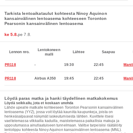
Tarkista lentoaikataulut kohteesta Ninoy Aquinon
kansainvälinen lentoasema kohteeseen Toronton
Pearsonin kansainvälinen lentoasema
ke 5.8.
pe 7.8.
Lentokoneen
Lennon nro.
Lähtee
Saapuu
malli
PR118
-
19:30
22:45
Manil
PR118
Airbus A350
19:45
22:45
Manil
Löydä paras matka ja hanki täydellinen matkakokemus
Löydä seikkailu, jota et koskaan unohda
Lähde upealle matkalle kohteeseen Toronton Pearsonin kansainvälinen
lentoasema (YYZ), jossa voit löytää kauniita kaupunkeja, joista on
henkeäsalpaavat näkymät laskeutumisesta lähtien. Kuvittele itsesi
vaeltelemassa vilkkailla kaduilla, maistelemassa paikallisia makuja ja
uppoutumassa ainutlaatuiseen tunnelmaan. Valitse tarpeisiisi räätälöity
lentolippu kohteesta Ninoy Aquinon kansainvälinen lentoasema (MNL).