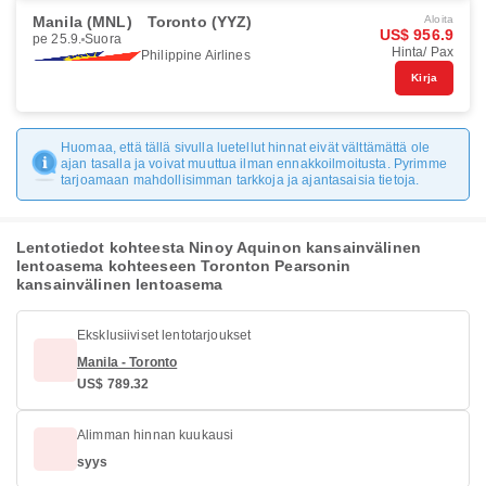
Manila (MNL)
Toronto (YYZ)
Aloita
US$ 956.9
pe 25.9.
Suora
Hinta/ Pax
Philippine Airlines
Kirja
Huomaa, että tällä sivulla luetellut hinnat eivät välttämättä ole
ajan tasalla ja voivat muuttua ilman ennakkoilmoitusta. Pyrimme
tarjoamaan mahdollisimman tarkkoja ja ajantasaisia tietoja.
Lentotiedot kohteesta Ninoy Aquinon kansainvälinen
lentoasema kohteeseen Toronton Pearsonin
kansainvälinen lentoasema
Eksklusiiviset lentotarjoukset
Manila - Toronto
US$ 789.32
Alimman hinnan kuukausi
syys