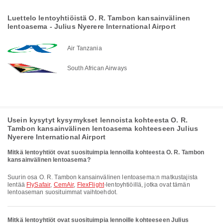
Luettelo lentoyhtiöistä O. R. Tambon kansainvälinen
lentoasema - Julius Nyerere International Airport
Air Tanzania
South African Airways
Usein kysytyt kysymykset lennoista kohteesta O. R.
Tambon kansainvälinen lentoasema kohteeseen Julius
Nyerere International Airport
Mitkä lentoyhtiöt ovat suosituimpia lennoilla kohteesta O. R. Tambon
kansainvälinen lentoasema?
Suurin osa O. R. Tambon kansainvälinen lentoasema:n matkustajista
lentää
FlySafair
,
CemAir
,
FlexFlight
-lentoyhtiöillä, jotka ovat tämän
lentoaseman suosituimmat vaihtoehdot.
Mitkä lentoyhtiöt ovat suosituimpia lennoille kohteeseen Julius