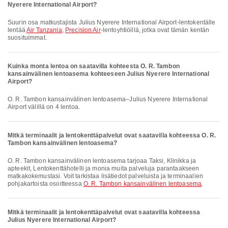
Nyerere International Airport?
Suurin osa matkustajista Julius Nyerere International Airport-lentokentälle
lentää
Air Tanzania
,
Precision Air
-lentoyhtiöillä, jotka ovat tämän kentän
suosituimmat.
Kuinka monta lentoa on saatavilla kohteesta O. R. Tambon
kansainvälinen lentoasema kohteeseen Julius Nyerere International
Airport?
O. R. Tambon kansainvälinen lentoasema–Julius Nyerere International
Airport välillä on 4 lentoa.
Mitkä terminaalit ja lentokenttäpalvelut ovat saatavilla kohteessa O. R.
Tambon kansainvälinen lentoasema?
O. R. Tambon kansainvälinen lentoasema tarjoaa Taksi, Klinikka ja
apteekit, Lentokenttähotelli ja monia muita palveluja parantaakseen
matkakokemustasi. Voit tarkistaa lisätiedot palveluista ja terminaalien
pohjakartoista osoitteessa
O. R. Tambon kansainvälinen lentoasema
.
Mitkä terminaalit ja lentokenttäpalvelut ovat saatavilla kohteessa
Julius Nyerere International Airport?