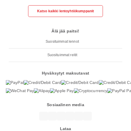
Katso kaikki lentoyhtiökumppanit
Älä jää paitsi!
Suosituimmat lennot
Suosituimmat reitit
Hyväksytyt maksutavat
Sosiaalinen media
Lataa