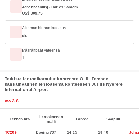
Johannesburg - Dar es Salaam
US$ 309.75
Alimman hinnan kuukausi
elo
Määränpäät yhteensä
1
Tarkista lentoaikataulut kohteesta O. R. Tambon
kansainvälinen lentoasema kohteeseen Julius Nyerere
International Airport
ma 3.8.
Lentokoneen
Lennon nro.
Lähtee
Saapuu
malli
TC209
Boeing 737
14:15
18:40
Joha