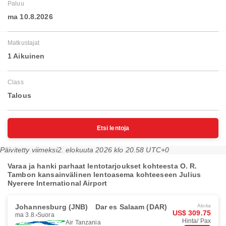
Paluu
ma 10.8.2026
Matkustajat
1 Aikuinen
Class
Talous
Etsi lentoja
Päivitetty viimeksi
2. elokuuta 2026 klo 20.58 UTC+0
Varaa ja hanki parhaat lentotarjoukset kohteesta O. R.
Tambon kansainvälinen lentoasema kohteeseen Julius
Nyerere International Airport
Johannesburg (JNB)
Dar es Salaam (DAR)
Aloita
US$ 309.75
ma 3.8.
Suora
Hinta/ Pax
Air Tanzania