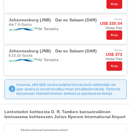
Kirja
Johannesburg (JNB)
Dar es Salaam (DAR)
Aloita
US$ 330.54
ma 7.9.
Suora
Hinta/ Pax
Air Tanzania
Kirja
Johannesburg (JNB)
Dar es Salaam (DAR)
Aloita
US$ 373
ti 20.10.
Suora
Hinta/ Pax
Air Tanzania
Kirja
Huomaa, että tällä sivulla luetellut hinnat eivät välttämättä ole
ajan tasalla ja voivat muuttua ilman ennakkoilmoitusta. Pyrimme
tarjoamaan mahdollisimman tarkkoja ja ajantasaisia tietoja.
Lentotiedot kohteesta O. R. Tambon kansainvälinen
lentoasema kohteeseen Julius Nyerere International Airport
Eksklusiiviset lentotarjoukset