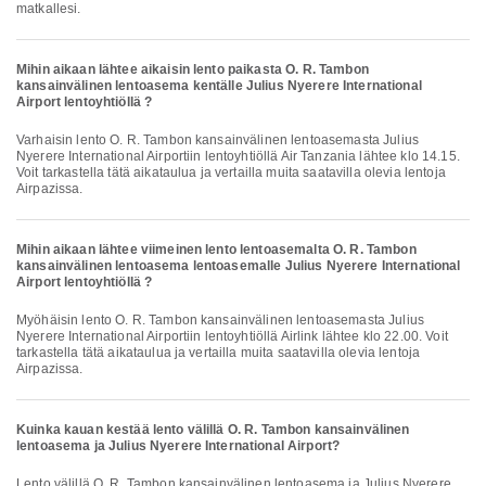
matkallesi.
Mihin aikaan lähtee aikaisin lento paikasta O. R. Tambon
kansainvälinen lentoasema kentälle Julius Nyerere International
Airport lentoyhtiöllä ?
Varhaisin lento O. R. Tambon kansainvälinen lentoasemasta Julius
Nyerere International Airportiin lentoyhtiöllä Air Tanzania lähtee klo 14.15.
Voit tarkastella tätä aikataulua ja vertailla muita saatavilla olevia lentoja
Airpazissa.
Mihin aikaan lähtee viimeinen lento lentoasemalta O. R. Tambon
kansainvälinen lentoasema lentoasemalle Julius Nyerere International
Airport lentoyhtiöllä ?
Myöhäisin lento O. R. Tambon kansainvälinen lentoasemasta Julius
Nyerere International Airportiin lentoyhtiöllä Airlink lähtee klo 22.00. Voit
tarkastella tätä aikataulua ja vertailla muita saatavilla olevia lentoja
Airpazissa.
Kuinka kauan kestää lento välillä O. R. Tambon kansainvälinen
lentoasema ja Julius Nyerere International Airport?
Lento välillä O. R. Tambon kansainvälinen lentoasema ja Julius Nyerere