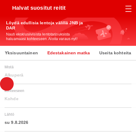
Halvat suositut reitit
Löydä edullisia lentoja välillä JNB ja
DAR
Nauti eksklusiivisista lentotarjouksista
haluamaasi kohteeseen. Aloita varaus nyt!
Yksisuuntainen
Edestakainen matka
Useita kohteita
Mistä
Alkuperä
kohteeseen
Kohde
Lähtö
su 9.8.2026