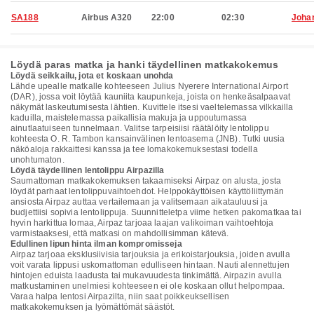
SA188
Airbus A320
22:00
02:30
Joha
Löydä paras matka ja hanki täydellinen matkakokemus
Löydä seikkailu, jota et koskaan unohda
Lähde upealle matkalle kohteeseen Julius Nyerere International Airport
(DAR), jossa voit löytää kauniita kaupunkeja, joista on henkeäsalpaavat
näkymät laskeutumisesta lähtien. Kuvittele itsesi vaeltelemassa vilkkailla
kaduilla, maistelemassa paikallisia makuja ja uppoutumassa
ainutlaatuiseen tunnelmaan. Valitse tarpeisiisi räätälöity lentolippu
kohteesta O. R. Tambon kansainvälinen lentoasema (JNB). Tutki uusia
näköaloja rakkaittesi kanssa ja tee lomakokemuksestasi todella
unohtumaton.
Löydä täydellinen lentolippu Airpazilla
Saumattoman matkakokemuksen takaamiseksi Airpaz on alusta, josta
löydät parhaat lentolippuvaihtoehdot. Helppokäyttöisen käyttöliittymän
ansiosta Airpaz auttaa vertailemaan ja valitsemaan aikatauluusi ja
budjettiisi sopivia lentolippuja. Suunnitteletpa viime hetken pakomatkaa tai
hyvin harkittua lomaa, Airpaz tarjoaa laajan valikoiman vaihtoehtoja
varmistaaksesi, että matkasi on mahdollisimman kätevä.
Edullinen lipun hinta ilman kompromisseja
Airpaz tarjoaa eksklusiivisia tarjouksia ja erikoistarjouksia, joiden avulla
voit varata lippusi uskomattoman edulliseen hintaan. Nauti alennettujen
hintojen eduista laadusta tai mukavuudesta tinkimättä. Airpazin avulla
matkustaminen unelmiesi kohteeseen ei ole koskaan ollut helpompaa.
Varaa halpa lentosi Airpazilta, niin saat poikkeuksellisen
matkakokemuksen ja lyömättömät säästöt.