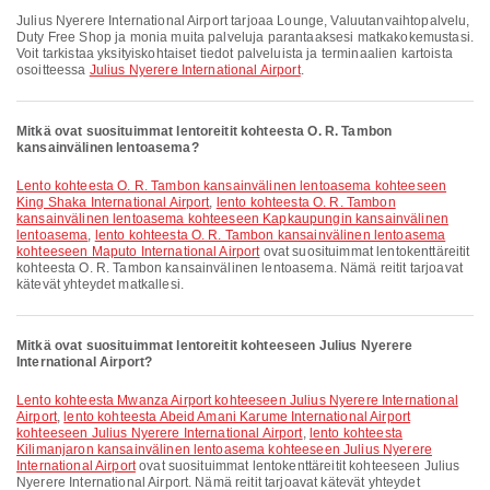
Julius Nyerere International Airport tarjoaa Lounge, Valuutanvaihtopalvelu,
Duty Free Shop ja monia muita palveluja parantaaksesi matkakokemustasi.
Voit tarkistaa yksityiskohtaiset tiedot palveluista ja terminaalien kartoista
osoitteessa
Julius Nyerere International Airport
.
Mitkä ovat suosituimmat lentoreitit kohteesta O. R. Tambon
kansainvälinen lentoasema?
lento kohteesta O. R. Tambon kansainvälinen lentoasema kohteeseen
King Shaka International Airport
,
lento kohteesta O. R. Tambon
kansainvälinen lentoasema kohteeseen Kapkaupungin kansainvälinen
lentoasema
,
lento kohteesta O. R. Tambon kansainvälinen lentoasema
kohteeseen Maputo International Airport
ovat suosituimmat lentokenttäreitit
kohteesta O. R. Tambon kansainvälinen lentoasema. Nämä reitit tarjoavat
kätevät yhteydet matkallesi.
Mitkä ovat suosituimmat lentoreitit kohteeseen Julius Nyerere
International Airport?
lento kohteesta Mwanza Airport kohteeseen Julius Nyerere International
Airport
,
lento kohteesta Abeid Amani Karume International Airport
kohteeseen Julius Nyerere International Airport
,
lento kohteesta
Kilimanjaron kansainvälinen lentoasema kohteeseen Julius Nyerere
International Airport
ovat suosituimmat lentokenttäreitit kohteeseen Julius
Nyerere International Airport. Nämä reitit tarjoavat kätevät yhteydet