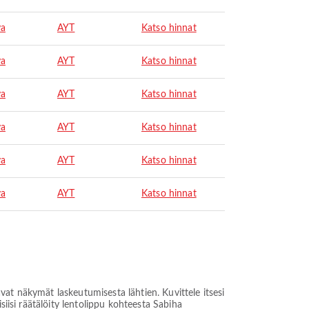
ya
AYT
Katso hinnat
ya
AYT
Katso hinnat
ya
AYT
Katso hinnat
ya
AYT
Katso hinnat
ya
AYT
Katso hinnat
ya
AYT
Katso hinnat
at näkymät laskeutumisesta lähtien. Kuvittele itsesi
siisi räätälöity lentolippu kohteesta Sabiha