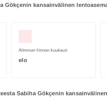
ha Gökçenin kansainvälinen lentoasem
Alimman hinnan kuukausi
elo
ohteesta Sabiha Gökçenin kansainvälin