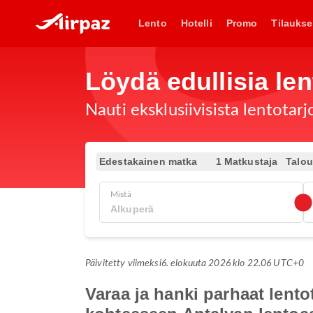
Lento
Hotelli
Promo
Tilaukse
Löydä edullisia len
Nauti eksklusiivisista lentotar
Edestakainen matka
1 Matkustaja
Talo
Mistä
Päivitetty viimeksi
6. elokuuta 2026 klo 22.06 UTC+0
Varaa ja hanki parhaat lent