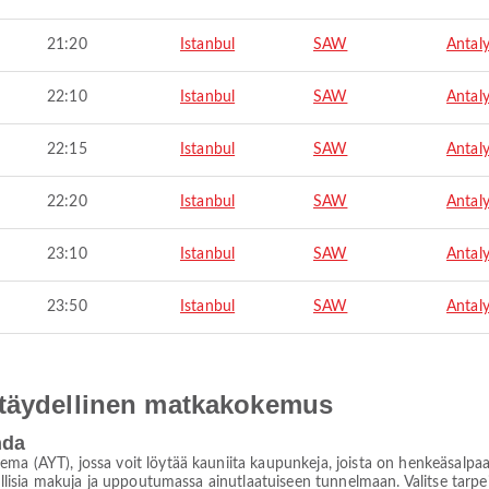
21:20
Istanbul
SAW
Antal
22:10
Istanbul
SAW
Antal
22:15
Istanbul
SAW
Antal
22:20
Istanbul
SAW
Antal
23:10
Istanbul
SAW
Antal
23:50
Istanbul
SAW
Antal
 täydellinen matkakokemus
hda
ma (AYT), jossa voit löytää kauniita kaupunkeja, joista on henkeäsalpaav
allisia makuja ja uppoutumassa ainutlaatuiseen tunnelmaan. Valitse tarpei