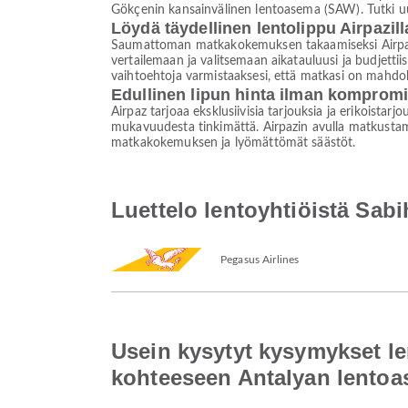
Gökçenin kansainvälinen lentoasema (SAW). Tutki uu
Löydä täydellinen lentolippu Airpazill
Saumattoman matkakokemuksen takaamiseksi Airpaz on
vertailemaan ja valitsemaan aikatauluusi ja budjettii
vaihtoehtoja varmistaaksesi, että matkasi on mahdo
Edullinen lipun hinta ilman komprom
Airpaz tarjoaa eksklusiivisia tarjouksia ja erikoistar
mukavuudesta tinkimättä. Airpazin avulla matkustami
matkakokemuksen ja lyömättömät säästöt.
Luettelo lentoyhtiöistä Sab
Pegasus Airlines
Usein kysytyt kysymykset l
kohteeseen Antalyan lento