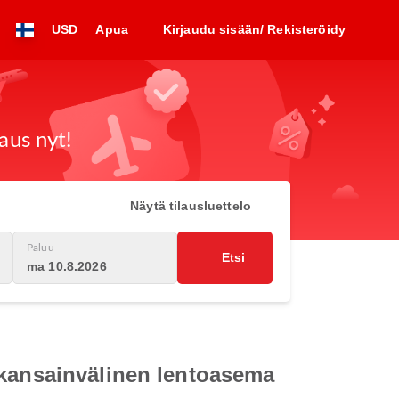
USD
Apua
Kirjaudu sisään/ Rekisteröidy
aus nyt!
Näytä tilausluettelo
Paluu
Etsi
ma 10.8.2026
 kansainvälinen lentoasema