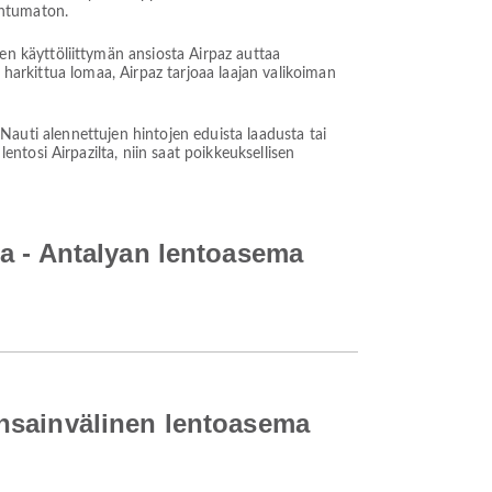
ohtumaton.
n käyttöliittymän ansiosta Airpaz auttaa
 harkittua lomaa, Airpaz tarjoaa laajan valikoiman
. Nauti alennettujen hintojen eduista laadusta tai
tosi Airpazilta, niin saat poikkeuksellisen
a - Antalyan lentoasema
nsainvälinen lentoasema