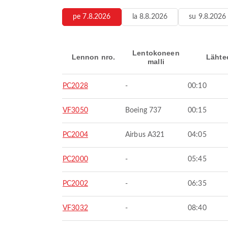
pe 7.8.2026
la 8.8.2026
su 9.8.2026
Lentokoneen
Lennon nro.
Lähte
malli
PC2028
-
00:10
VF3050
Boeing 737
00:15
PC2004
Airbus A321
04:05
PC2000
-
05:45
PC2002
-
06:35
VF3032
-
08:40