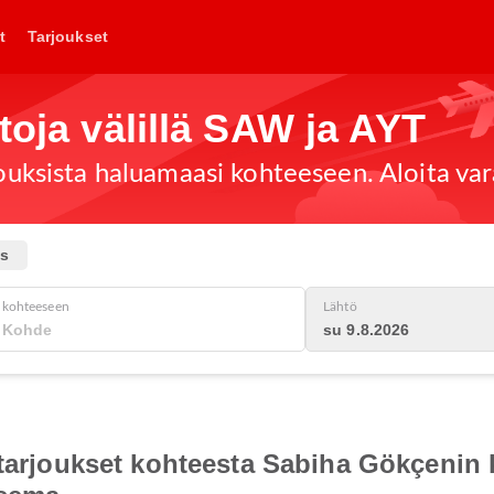
t
Tarjoukset
toja välillä SAW ja AYT
jouksista haluamaasi kohteeseen. Aloita var
us
kohteeseen
Lähtö
su 9.8.2026
otarjoukset kohteesta Sabiha Gökçenin