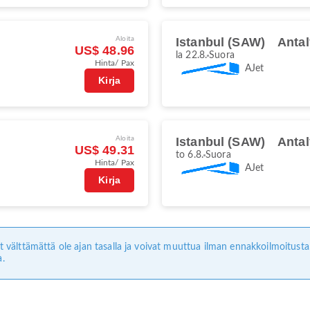
Aloita
Istanbul (SAW)
Antal
US$ 48.96
la 22.8.
Suora
Hinta/ Pax
AJet
Kirja
Aloita
Istanbul (SAW)
Antal
US$ 49.31
to 6.8.
Suora
Hinta/ Pax
AJet
Kirja
ivät välttämättä ole ajan tasalla ja voivat muuttua ilman ennakkoilmoitus
a.