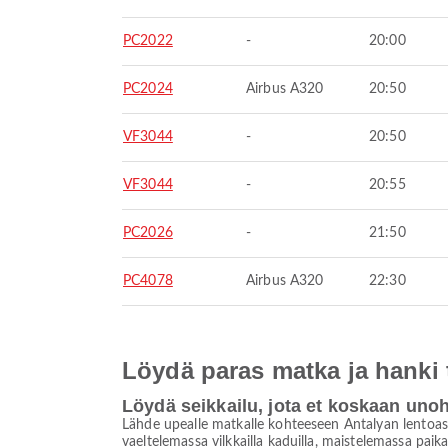
PC2022
-
20:00
PC2024
Airbus A320
20:50
VF3044
-
20:50
VF3044
-
20:55
PC2026
-
21:50
PC4078
Airbus A320
22:30
Löydä paras matka ja hanki
Löydä seikkailu, jota et koskaan uno
Lähde upealle matkalle kohteeseen Antalyan lentoase
vaeltelemassa vilkkailla kaduilla, maistelemassa paik