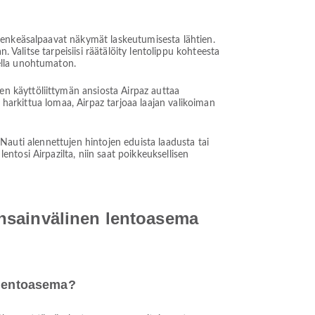
henkeäsalpaavat näkymät laskeutumisesta lähtien.
 Valitse tarpeisiisi räätälöity lentolippu kohteesta
ella unohtumaton.
n käyttöliittymän ansiosta Airpaz auttaa
 harkittua lomaa, Airpaz tarjoaa laajan valikoiman
. Nauti alennettujen hintojen eduista laadusta tai
tosi Airpazilta, niin saat poikkeuksellisen
nsainvälinen lentoasema
 lentoasema?