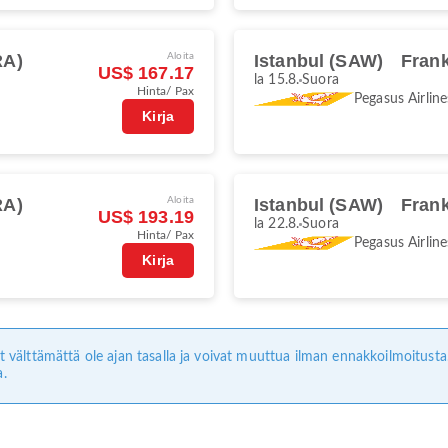
RA)
Aloita
Istanbul (SAW)
Frank
US$ 167.17
la 15.8.
Suora
Hinta/ Pax
Pegasus Airline
Kirja
RA)
Aloita
Istanbul (SAW)
Frank
US$ 193.19
la 22.8.
Suora
Hinta/ Pax
Pegasus Airline
Kirja
ivät välttämättä ole ajan tasalla ja voivat muuttua ilman ennakkoilmoitus
a.