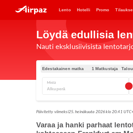
Lento
Hotelli
Promo
Tilaukse
Löydä edullisia len
Nauti eksklusiivisista lentotar
Edestakainen matka
1 Matkustaja
Talo
Mistä
Päivitetty viimeksi
25. heinäkuuta 2026 klo 20.41 UTC
Varaa ja hanki parhaat lent