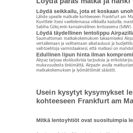
Löydä paras matka ja hanki
Löydä seikkailu, jota et koskaan uno
Lähde upealle matkalle kohteeseen Frankfurt am Main
Kuvittele itsesi vaeltelemassa vilkkailla kaduilla, ma
Sabiha Gökçenin kansainvälinen lentoasema (SAW). T
Löydä täydellinen lentolippu Airpazill
Saumattoman matkakokemuksen takaamiseksi Airpaz on
vertailemaan ja valitsemaan aikatauluusi ja budjettii
vaihtoehtoja varmistaaksesi, että matkasi on mahdo
Edullinen lipun hinta ilman komprom
Airpaz tarjoaa eksklusiivisia tarjouksia ja erikoistar
mukavuudesta tinkimättä. Airpazin avulla matkustami
matkakokemuksen ja lyömättömät säästöt.
Usein kysytyt kysymykset l
kohteeseen Frankfurt am Ma
Mitkä lentoyhtiöt ovat suosituimpia 