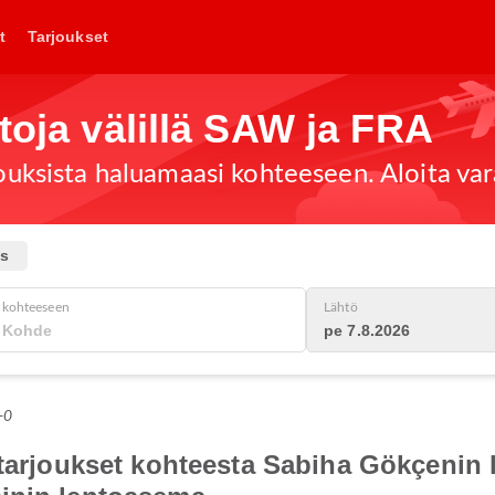
t
Tarjoukset
toja välillä SAW ja FRA
jouksista haluamaasi kohteeseen. Aloita var
us
kohteeseen
Lähtö
pe 7.8.2026
+0
otarjoukset kohteesta Sabiha Gökçenin