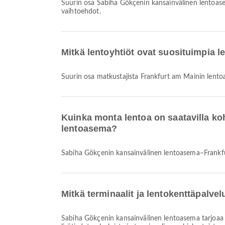
Suurin osa Sabiha Gökçenin kansainvälinen lentoas
vaihtoehdot.
Mitkä lentoyhtiöt ovat suosituimpia 
Suurin osa matkustajista Frankfurt am Mainin lent
Kuinka monta lentoa on saatavilla k
lentoasema?
Sabiha Gökçenin kansainvälinen lentoasema–Frankfu
Mitkä terminaalit ja lentokenttäpalv
Sabiha Gökçenin kansainvälinen lentoasema tarjoaa Lastenhuone, Duty Free Shop, Parkkipaikat ja monia muita palveluja parantaakseen matkakokemustasi. Voit tarkistaa