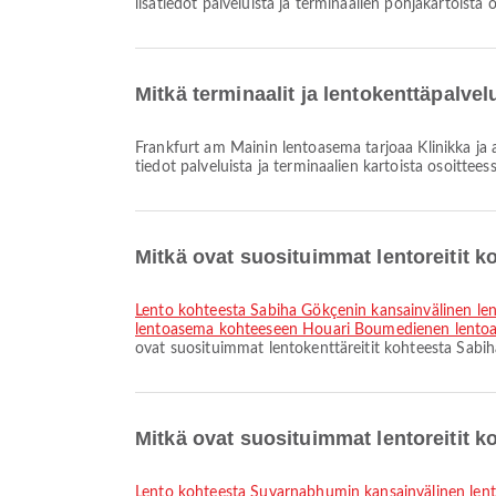
lisätiedot palveluista ja terminaalien pohjakartoista 
Mitkä terminaalit ja lentokenttäpalve
Frankfurt am Mainin lentoasema tarjoaa Klinikka ja apteekit, Pyörätuoli, Lastenhuone ja monia muita palveluja parantaaksesi matkakokemustasi. Voit tarkistaa yksityiskohtaiset
tiedot palveluista ja terminaalien kartoista osoittees
Mitkä ovat suosituimmat lentoreitit
lento kohteesta Sabiha Gökçenin kansainvälinen l
lentoasema kohteeseen Houari Boumedienen lento
ovat suosituimmat lentokenttäreitit kohteesta Sabih
Mitkä ovat suosituimmat lentoreitit 
lento kohteesta Suvarnabhumin kansainvälinen le