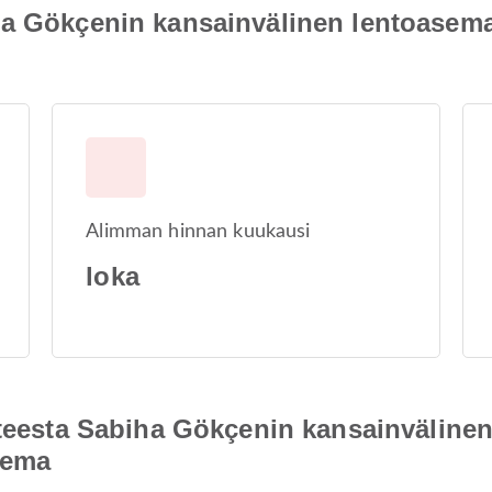
ha Gökçenin kansainvälinen lentoasem
Alimman hinnan kuukausi
loka
ohteesta Sabiha Gökçenin kansainvälin
sema