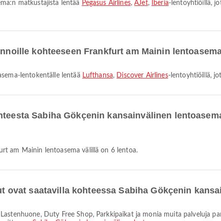
ema:n matkustajista lentää
Pegasus Airlines
,
AJet
,
Iberia
-lentoyhtiöillä,
lennoille kohteeseen Frankfurt am Mainin lentoasem
oasema-lentokentälle lentää
Lufthansa
,
Discover Airlines
-lentoyhtiöillä, 
ohteesta Sabiha Gökçenin kansainvälinen lentoasem
rt am Mainin lentoasema välillä on 6 lentoa.
elut ovat saatavilla kohteessa Sabiha Gökçenin kans