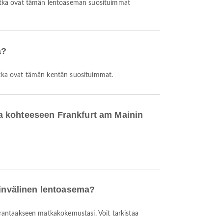
 jotka ovat tämän lentoaseman suosituimmat
a?
jotka ovat tämän kentän suosituimmat.
a kohteeseen Frankfurt am Mainin
ainvälinen lentoasema?