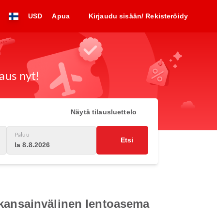
USD
Apua
Kirjaudu sisään/ Rekisteröidy
aus nyt!
Näytä tilausluettelo
Paluu
Etsi
la 8.8.2026
 kansainvälinen lentoasema