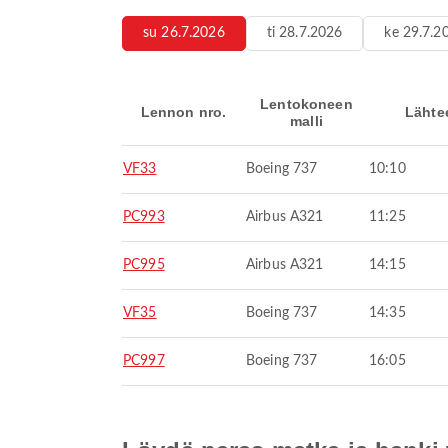
su 26.7.2026
ti 28.7.2026
ke 29.7.2
Lentokoneen
Lennon nro.
Lähte
malli
VF33
Boeing 737
10:10
PC993
Airbus A321
11:25
PC995
Airbus A321
14:15
VF35
Boeing 737
14:35
PC997
Boeing 737
16:05