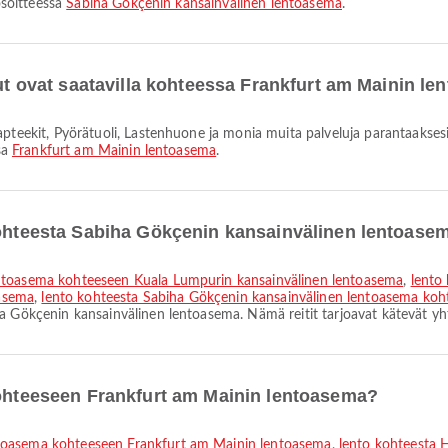
osoitteessa
Sabiha Gökçenin kansainvälinen lentoasema
.
lut ovat saatavilla kohteessa Frankfurt am Mainin l
sa
Frankfurt am Mainin lentoasema
.
 kohteesta Sabiha Gökçenin kansainvälinen lentoase
entoasema kohteeseen Kuala Lumpurin kansainvälinen lentoasema
,
lento
asema
,
lento kohteesta Sabiha Gökçenin kansainvälinen lentoasema k
a Gökçenin kansainvälinen lentoasema. Nämä reitit tarjoavat kätevät yht
kohteeseen Frankfurt am Mainin lentoasema?
ntoasema kohteeseen Frankfurt am Mainin lentoasema
,
lento kohteesta