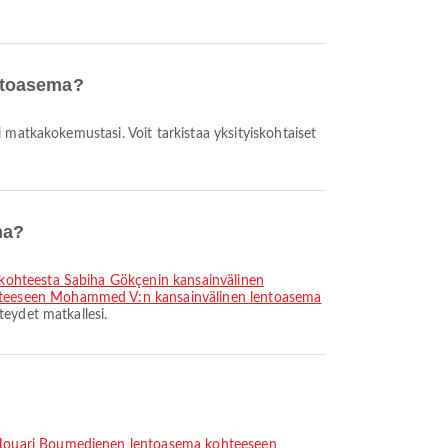
entoasema?
ma?
 kohteesta Sabiha Gökçenin kansainvälinen
ohteeseen Mohammed V:n kansainvälinen lentoasema
eydet matkallesi.
 Houari Boumedienen lentoasema kohteeseen