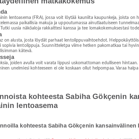
 täydellinen matkakokemus
hda
in lentoasema (FRA), jossa voit löytää kauniita kaupunkeja, joista on 
istelemassa paikallisia makuja ja uppoutumassa ainutlaatuiseen tunnelmaan.
utki uusia näköaloja rakkaittesi kanssa ja tee lomakokemuksestasi tod
a
 alusta, josta löydät parhaat lentolippuvaihtoehdot. Helppokäyttöise
si sopivia lentolippuja. Suunnitteletpa viime hetken pakomatkaa tai hyvin
llisimman kätevä.
isseja
jouksia, joiden avulla voit varata lippusi uskomattoman edulliseen hintaan
nen unelmiesi kohteeseen ei ole koskaan ollut helpompaa. Varaa halpa len
ennoista kohteesta Sabiha Gökçenin ka
inin lentoasema
lennoilla kohteesta Sabiha Gökçenin kansainvälinen