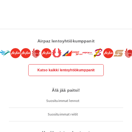
Airpaz lentoyhtiökumppanit
Katso kaikki lentoyhtiökumppanit
Älä jää paitsi!
Suosituimmat lennot
Suosituimmat reitit