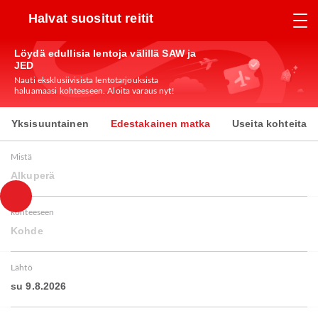
Halvat suositut reitit
Löydä edullisia lentoja välillä SAW ja
JED
Nauti eksklusiivisista lentotarjouksista
haluamaasi kohteeseen. Aloita varaus nyt!
Yksisuuntainen
Edestakainen matka
Useita kohteita
Mistä
Alkuperä
kohteeseen
Kohde
Lähtö
su 9.8.2026