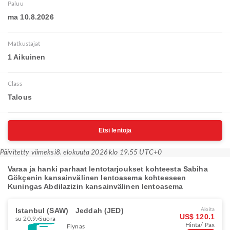
Paluu
ma 10.8.2026
Matkustajat
1 Aikuinen
Class
Talous
Etsi lentoja
Päivitetty viimeksi
8. elokuuta 2026 klo 19.55 UTC+0
Varaa ja hanki parhaat lentotarjoukset kohteesta Sabiha
Gökçenin kansainvälinen lentoasema kohteeseen
Kuningas Abdilazizin kansainvälinen lentoasema
Istanbul (SAW)
Jeddah (JED)
Aloita
US$ 120.1
su 20.9.
Suora
Hinta/ Pax
Flynas