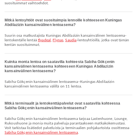
suosituimmat vaihtoehdot.
Mitkä lentoyhtiöt ovat suosituimpia lennoille kohteeseen Kuningas
Abdilazizin kansainvälinen lentoasema?
Suurin osa matkustajista Kuningas Abdilazizin kansainvälinen lentoasema-
lentokentälle lentää
flyadeal
,
Flynas
,
Saudia
-lentoyhtiöillä, jotka ovat tämän
kentän suosituimmat.
Kuinka monta lentoa on saatavilla kohteesta Sabiha Gökçenin
kansainvälinen lentoasema kohteeseen Kuningas Abdilazizin
kansainvälinen lentoasema?
Sabiha Gökçenin kansainvälinen lentoasema–Kuningas Abdilazizin
kansainvälinen lentoasema välillä on 11 lentoa.
Mitkä terminaalit ja lentokenttäpalvelut ovat saatavilla kohteessa
Sabiha Gökçenin kansainvälinen lentoasema?
Sabiha Gökçenin kansainvälinen lentoasema tarjoaa Lastenhuone, Lounge,
Rukoushuone ja monia muita palveluja parantaakseen matkakokemustasi.
Voit tarkistaa lisätiedot palveluista ja terminaalien pohjakartoista osoitteessa
Sabiha Gökçenin kansainvälinen lentoasema
.