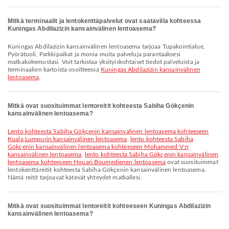
Mitkä terminaalit ja lentokenttäpalvelut ovat saatavilla kohteessa
Kuningas Abdilazizin kansainvälinen lentoasema?
Kuningas Abdilazizin kansainvälinen lentoasema tarjoaa Tupakointialue,
Pyörätuoli, Parkkipaikat ja monia muita palveluja parantaaksesi
matkakokemustasi. Voit tarkistaa yksityiskohtaiset tiedot palveluista ja
terminaalien kartoista osoitteessa
Kuningas Abdilazizin kansainvälinen
lentoasema
.
Mitkä ovat suosituimmat lentoreitit kohteesta Sabiha Gökçenin
kansainvälinen lentoasema?
lento kohteesta Sabiha Gökçenin kansainvälinen lentoasema kohteeseen
Kuala Lumpurin kansainvälinen lentoasema
,
lento kohteesta Sabiha
Gökçenin kansainvälinen lentoasema kohteeseen Mohammed V:n
kansainvälinen lentoasema
,
lento kohteesta Sabiha Gökçenin kansainvälinen
lentoasema kohteeseen Houari Boumedienen lentoasema
ovat suosituimmat
lentokenttäreitit kohteesta Sabiha Gökçenin kansainvälinen lentoasema.
Nämä reitit tarjoavat kätevät yhteydet matkallesi.
Mitkä ovat suosituimmat lentoreitit kohteeseen Kuningas Abdilazizin
kansainvälinen lentoasema?