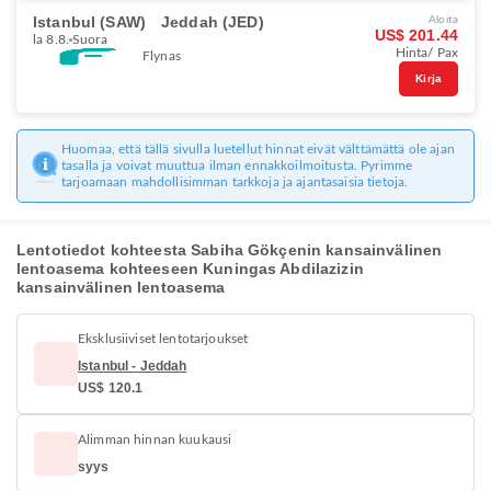
Istanbul (SAW)
Jeddah (JED)
Aloita
US$ 201.44
la 8.8.
Suora
Hinta/ Pax
Flynas
Kirja
Huomaa, että tällä sivulla luetellut hinnat eivät välttämättä ole ajan
tasalla ja voivat muuttua ilman ennakkoilmoitusta. Pyrimme
tarjoamaan mahdollisimman tarkkoja ja ajantasaisia tietoja.
Lentotiedot kohteesta Sabiha Gökçenin kansainvälinen
lentoasema kohteeseen Kuningas Abdilazizin
kansainvälinen lentoasema
Eksklusiiviset lentotarjoukset
Istanbul - Jeddah
US$ 120.1
Alimman hinnan kuukausi
syys