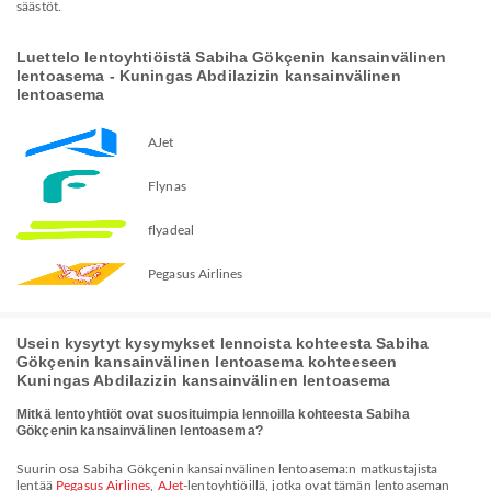
säästöt.
Luettelo lentoyhtiöistä Sabiha Gökçenin kansainvälinen
lentoasema - Kuningas Abdilazizin kansainvälinen
lentoasema
AJet
Flynas
flyadeal
Pegasus Airlines
Usein kysytyt kysymykset lennoista kohteesta Sabiha
Gökçenin kansainvälinen lentoasema kohteeseen
Kuningas Abdilazizin kansainvälinen lentoasema
Mitkä lentoyhtiöt ovat suosituimpia lennoilla kohteesta Sabiha
Gökçenin kansainvälinen lentoasema?
Suurin osa Sabiha Gökçenin kansainvälinen lentoasema:n matkustajista
lentää
Pegasus Airlines
,
AJet
-lentoyhtiöillä, jotka ovat tämän lentoaseman