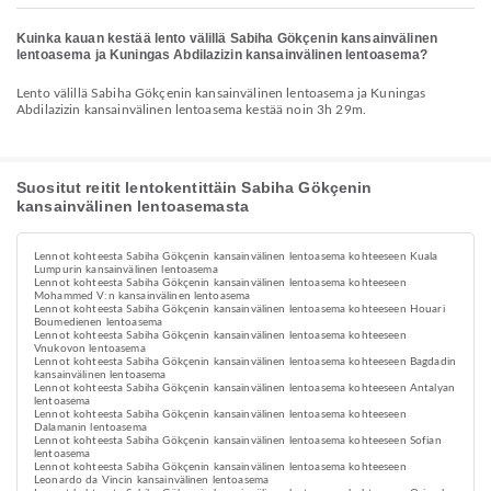
Kuinka kauan kestää lento välillä Sabiha Gökçenin kansainvälinen
lentoasema ja Kuningas Abdilazizin kansainvälinen lentoasema?
Lento välillä Sabiha Gökçenin kansainvälinen lentoasema ja Kuningas
Abdilazizin kansainvälinen lentoasema kestää noin 3h 29m.
Suositut reitit lentokentittäin Sabiha Gökçenin
kansainvälinen lentoasemasta
Lennot kohteesta Sabiha Gökçenin kansainvälinen lentoasema kohteeseen Kuala
Lumpurin kansainvälinen lentoasema
Lennot kohteesta Sabiha Gökçenin kansainvälinen lentoasema kohteeseen
Mohammed V:n kansainvälinen lentoasema
Lennot kohteesta Sabiha Gökçenin kansainvälinen lentoasema kohteeseen Houari
Boumedienen lentoasema
Lennot kohteesta Sabiha Gökçenin kansainvälinen lentoasema kohteeseen
Vnukovon lentoasema
Lennot kohteesta Sabiha Gökçenin kansainvälinen lentoasema kohteeseen Bagdadin
kansainvälinen lentoasema
Lennot kohteesta Sabiha Gökçenin kansainvälinen lentoasema kohteeseen Antalyan
lentoasema
Lennot kohteesta Sabiha Gökçenin kansainvälinen lentoasema kohteeseen
Dalamanin lentoasema
Lennot kohteesta Sabiha Gökçenin kansainvälinen lentoasema kohteeseen Sofian
lentoasema
Lennot kohteesta Sabiha Gökçenin kansainvälinen lentoasema kohteeseen
Leonardo da Vincin kansainvälinen lentoasema