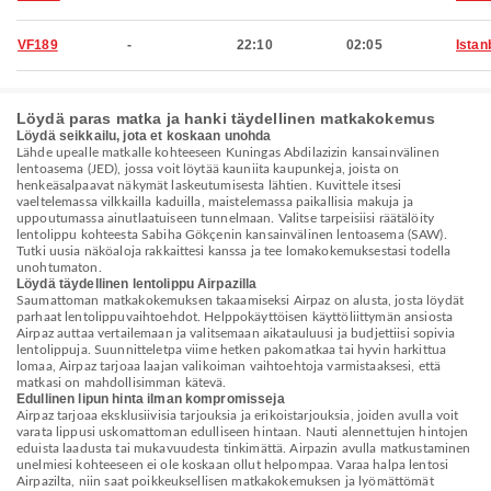
VF189
-
22:10
02:05
Istan
Löydä paras matka ja hanki täydellinen matkakokemus
Löydä seikkailu, jota et koskaan unohda
Lähde upealle matkalle kohteeseen Kuningas Abdilazizin kansainvälinen
lentoasema (JED), jossa voit löytää kauniita kaupunkeja, joista on
henkeäsalpaavat näkymät laskeutumisesta lähtien. Kuvittele itsesi
vaeltelemassa vilkkailla kaduilla, maistelemassa paikallisia makuja ja
uppoutumassa ainutlaatuiseen tunnelmaan. Valitse tarpeisiisi räätälöity
lentolippu kohteesta Sabiha Gökçenin kansainvälinen lentoasema (SAW).
Tutki uusia näköaloja rakkaittesi kanssa ja tee lomakokemuksestasi todella
unohtumaton.
Löydä täydellinen lentolippu Airpazilla
Saumattoman matkakokemuksen takaamiseksi Airpaz on alusta, josta löydät
parhaat lentolippuvaihtoehdot. Helppokäyttöisen käyttöliittymän ansiosta
Airpaz auttaa vertailemaan ja valitsemaan aikatauluusi ja budjettiisi sopivia
lentolippuja. Suunnitteletpa viime hetken pakomatkaa tai hyvin harkittua
lomaa, Airpaz tarjoaa laajan valikoiman vaihtoehtoja varmistaaksesi, että
matkasi on mahdollisimman kätevä.
Edullinen lipun hinta ilman kompromisseja
Airpaz tarjoaa eksklusiivisia tarjouksia ja erikoistarjouksia, joiden avulla voit
varata lippusi uskomattoman edulliseen hintaan. Nauti alennettujen hintojen
eduista laadusta tai mukavuudesta tinkimättä. Airpazin avulla matkustaminen
unelmiesi kohteeseen ei ole koskaan ollut helpompaa. Varaa halpa lentosi
Airpazilta, niin saat poikkeuksellisen matkakokemuksen ja lyömättömät