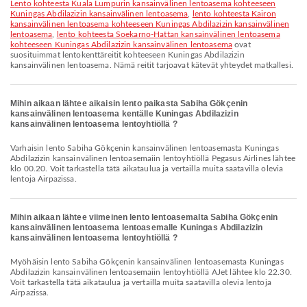
lento kohteesta Kuala Lumpurin kansainvälinen lentoasema kohteeseen
Kuningas Abdilazizin kansainvälinen lentoasema
,
lento kohteesta Kairon
kansainvälinen lentoasema kohteeseen Kuningas Abdilazizin kansainvälinen
lentoasema
,
lento kohteesta Soekarno-Hattan kansainvälinen lentoasema
kohteeseen Kuningas Abdilazizin kansainvälinen lentoasema
ovat
suosituimmat lentokenttäreitit kohteeseen Kuningas Abdilazizin
kansainvälinen lentoasema. Nämä reitit tarjoavat kätevät yhteydet matkallesi.
Mihin aikaan lähtee aikaisin lento paikasta Sabiha Gökçenin
kansainvälinen lentoasema kentälle Kuningas Abdilazizin
kansainvälinen lentoasema lentoyhtiöllä ?
Varhaisin lento Sabiha Gökçenin kansainvälinen lentoasemasta Kuningas
Abdilazizin kansainvälinen lentoasemaiin lentoyhtiöllä Pegasus Airlines lähtee
klo 00.20. Voit tarkastella tätä aikataulua ja vertailla muita saatavilla olevia
lentoja Airpazissa.
Mihin aikaan lähtee viimeinen lento lentoasemalta Sabiha Gökçenin
kansainvälinen lentoasema lentoasemalle Kuningas Abdilazizin
kansainvälinen lentoasema lentoyhtiöllä ?
Myöhäisin lento Sabiha Gökçenin kansainvälinen lentoasemasta Kuningas
Abdilazizin kansainvälinen lentoasemaiin lentoyhtiöllä AJet lähtee klo 22.30.
Voit tarkastella tätä aikataulua ja vertailla muita saatavilla olevia lentoja
Airpazissa.