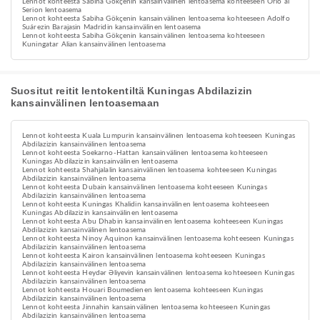
Lennot kohteesta Sabiha Gökçenin kansainvälinen lentoasema kohteeseen Orio al
Serion lentoasema
Lennot kohteesta Sabiha Gökçenin kansainvälinen lentoasema kohteeseen Adolfo
Suárezin Barajasin Madridin kansainvälinen lentoasema
Lennot kohteesta Sabiha Gökçenin kansainvälinen lentoasema kohteeseen
Kuningatar Alian kansainvälinen lentoasema
Suositut reitit lentokentiltä Kuningas Abdilazizin
kansainvälinen lentoasemaan
Lennot kohteesta Kuala Lumpurin kansainvälinen lentoasema kohteeseen Kuningas
Abdilazizin kansainvälinen lentoasema
Lennot kohteesta Soekarno-Hattan kansainvälinen lentoasema kohteeseen
Kuningas Abdilazizin kansainvälinen lentoasema
Lennot kohteesta Shahjalalin kansainvälinen lentoasema kohteeseen Kuningas
Abdilazizin kansainvälinen lentoasema
Lennot kohteesta Dubain kansainvälinen lentoasema kohteeseen Kuningas
Abdilazizin kansainvälinen lentoasema
Lennot kohteesta Kuningas Khalidin kansainvälinen lentoasema kohteeseen
Kuningas Abdilazizin kansainvälinen lentoasema
Lennot kohteesta Abu Dhabin kansainvälinen lentoasema kohteeseen Kuningas
Abdilazizin kansainvälinen lentoasema
Lennot kohteesta Ninoy Aquinon kansainvälinen lentoasema kohteeseen Kuningas
Abdilazizin kansainvälinen lentoasema
Lennot kohteesta Kairon kansainvälinen lentoasema kohteeseen Kuningas
Abdilazizin kansainvälinen lentoasema
Lennot kohteesta Heydər Əliyevin kansainvälinen lentoasema kohteeseen Kuningas
Abdilazizin kansainvälinen lentoasema
Lennot kohteesta Houari Boumedienen lentoasema kohteeseen Kuningas
Abdilazizin kansainvälinen lentoasema
Lennot kohteesta Jinnahin kansainvälinen lentoasema kohteeseen Kuningas
Abdilazizin kansainvälinen lentoasema