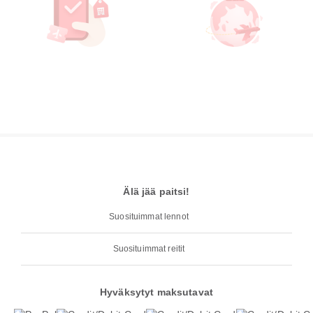
Älä jää paitsi!
Suosituimmat lennot
Suosituimmat reitit
Hyväksytyt maksutavat