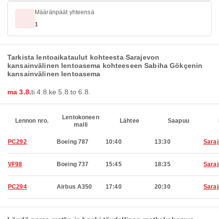
Määränpäät yhteensä
1
Tarkista lentoaikataulut kohteesta Sarajevon
kansainvälinen lentoasema kohteeseen Sabiha Gökçenin
kansainvälinen lentoasema
ma 3.8.
ti 4.8.
ke 5.8.
to 6.8.
Lentokoneen
Lennon nro.
Lähtee
Saapuu
malli
PC292
Boeing 787
10:40
13:30
Sara
VF98
Boeing 737
15:45
18:35
Sara
PC294
Airbus A350
17:40
20:30
Sara