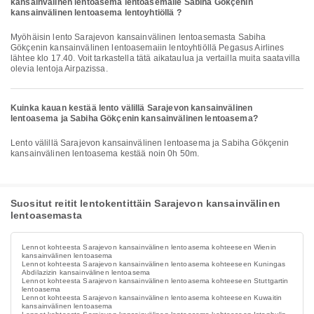
kansainvälinen lentoasema lentoasemalle Sabiha Gökçenin
kansainvälinen lentoasema lentoyhtiöllä ?
Myöhäisin lento Sarajevon kansainvälinen lentoasemasta Sabiha
Gökçenin kansainvälinen lentoasemaiin lentoyhtiöllä Pegasus Airlines
lähtee klo 17.40. Voit tarkastella tätä aikataulua ja vertailla muita saatavilla
olevia lentoja Airpazissa.
Kuinka kauan kestää lento välillä Sarajevon kansainvälinen
lentoasema ja Sabiha Gökçenin kansainvälinen lentoasema?
Lento välillä Sarajevon kansainvälinen lentoasema ja Sabiha Gökçenin
kansainvälinen lentoasema kestää noin 0h 50m.
Suositut reitit lentokentittäin Sarajevon kansainvälinen
lentoasemasta
Lennot kohteesta Sarajevon kansainvälinen lentoasema kohteeseen Wienin
kansainvälinen lentoasema
Lennot kohteesta Sarajevon kansainvälinen lentoasema kohteeseen Kuningas
Abdilazizin kansainvälinen lentoasema
Lennot kohteesta Sarajevon kansainvälinen lentoasema kohteeseen Stuttgartin
lentoasema
Lennot kohteesta Sarajevon kansainvälinen lentoasema kohteeseen Kuwaitin
kansainvälinen lentoasema