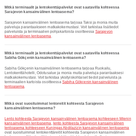
Mitkä terminaalit ja lentokenttäpalvelut ovat saatavilla kohteessa
Sarajevon kansainvälinen lentoasema?
Sarajevon kansainvälinen lentoasema tarjoaa Taksi ja monia muita
palveluja parantaakseen matkakokemustasi. Voit tarkistaa lisätiedot
palveluista ja terminaalien pohjakartoista osoitteessa
Sarajevon
kansainvälinen lentoasema
.
Mitkä terminaalit ja lentokenttäpalvelut ovat saatavilla kohteessa
Sabiha Gökçenin kansainvälinen lentoasema?
Sabiha Gökçenin kansainvälinen lentoasema tarjoaa Ruokailu,
Lentokenttähotelli, Odotusalue ja monia muita palveluja parantaaksesi
matkakokemustasi. Voit tarkistaa yksityiskohtaiset tiedot palveluista ja
terminaalien kartoista osoitteessa
Sabiha Gökçenin kansainvälinen
lentoasema
.
Mitkä ovat suosituimmat lentoreitit kohteesta Sarajevon
kansainvälinen lentoasema?
lento kohteesta Sarajevon kansainvälinen lentoasema kohteeseen Wienin
kansainvälinen lentoasema
,
lento kohteesta Sarajevon kansainvälinen
lentoasema kohteeseen Kuningas Abdilazizin kansainvälinen lentoasema
ovat suosituimmat lentokenttäreitit kohteesta Sarajevon kansainvälinen