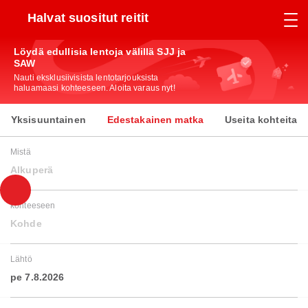
Halvat suositut reitit
Löydä edullisia lentoja välillä SJJ ja
SAW
Nauti eksklusiivisista lentotarjouksista
haluamaasi kohteeseen. Aloita varaus nyt!
Yksisuuntainen
Edestakainen matka
Useita kohteita
Mistä
Alkuperä
kohteeseen
Kohde
Lähtö
pe 7.8.2026