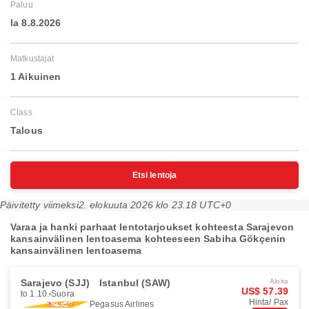
Paluu
la 8.8.2026
Matkustajat
1 Aikuinen
Class
Talous
Etsi lentoja
Päivitetty viimeksi
2. elokuuta 2026 klo 23.18 UTC+0
Varaa ja hanki parhaat lentotarjoukset kohteesta Sarajevon
kansainvälinen lentoasema kohteeseen Sabiha Gökçenin
kansainvälinen lentoasema
Sarajevo (SJJ)
Istanbul (SAW)
Aloita
US$ 57.39
to 1.10.
Suora
Hinta/ Pax
Pegasus Airlines