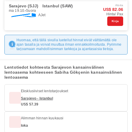
Sarajevo (SJJ)
Istanbul (SAW)
Aloita
US$ 82.06
ma 19.10.
Suora
Hinta/ Pax
AJet
Kirja
Huomaa, että tällä sivulla luetellut hinnat eivät välttämättä ole
ajan tasalla ja voivat muuttua ilman ennakkoilmoitusta. Pyrimme
tarjoamaan mahdollisimman tarkkoja ja ajantasaisia tietoja.
Lentotiedot kohteesta Sarajevon kansainvälinen
lentoasema kohteeseen Sabiha Gökçenin kansainvälinen
lentoasema
Eksklusiiviset lentotarjoukset
Sarajevo - Istanbul
US$ 57.39
Alimman hinnan kuukausi
loka