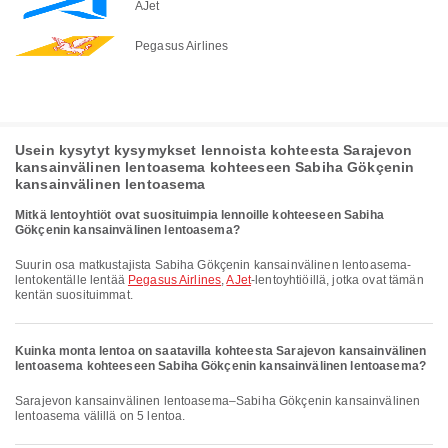
AJet
Pegasus Airlines
Usein kysytyt kysymykset lennoista kohteesta Sarajevon
kansainvälinen lentoasema kohteeseen Sabiha Gökçenin
kansainvälinen lentoasema
Mitkä lentoyhtiöt ovat suosituimpia lennoille kohteeseen Sabiha
Gökçenin kansainvälinen lentoasema?
Suurin osa matkustajista Sabiha Gökçenin kansainvälinen lentoasema-
lentokentälle lentää
Pegasus Airlines
,
AJet
-lentoyhtiöillä, jotka ovat tämän
kentän suosituimmat.
Kuinka monta lentoa on saatavilla kohteesta Sarajevon kansainvälinen
lentoasema kohteeseen Sabiha Gökçenin kansainvälinen lentoasema?
Sarajevon kansainvälinen lentoasema–Sabiha Gökçenin kansainvälinen
lentoasema välillä on 5 lentoa.