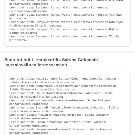
Lennot kohteesta Sarajevon kansainvälinen lentoasema kohteeseen Istanbulin
kansainvälinen lentoasema
Lennot kohteesta Sarajevon kansainvälinen lentoasema kohteeseen
Gardermoenin lentoasema
Lennot kohteesta Sarajevon kansainvälinen lentoasema kohteeseen Arlandan
lentoasema
Lennot kohteesta Sarajevon kansainvälinen lentoasema kohteeseen Kuningas
Khalidin kansainvälinen lentoasema
Lennot kohteesta Sarajevon kansainvälinen lentoasema kohteeseen Kölnin
Bonnin lentoasema
Lennot kohteesta Sarajevon kansainvälinen lentoasema kohteeseen Zürichin
lentoasema
Suositut reitit lentokentiltä Sabiha Gökçenin
kansainvälinen lentoasemaan
Lennot kohteesta Kuala Lumpurin kansainvälinen lentoasema kohteeseen
Sabiha Gökçenin kansainvälinen lentoasema
Lennot kohteesta Mohammed V:n kansainvälinen lentoasema kohteeseen
Sabiha Gökçenin kansainvälinen lentoasema
Lennot kohteesta Houari Boumedienen lentoasema kohteeseen Sabiha
Gökçenin kansainvälinen lentoasema
Lennot kohteesta Vnukovon lentoasema kohteeseen Sabiha Gökçenin
kansainvälinen lentoasema
Lennot kohteesta Bagdadin kansainvälinen lentoasema kohteeseen Sabiha
Gökçenin kansainvälinen lentoasema
Lennot kohteesta Antalyan lentoasema kohteeseen Sabiha Gökçenin
kansainvälinen lentoasema
Lennot kohteesta Sofian lentoasema kohteeseen Sabiha Gökçenin
kansainvälinen lentoasema
Lennot kohteesta Dalamanin lentoasema kohteeseen Sabiha Gökçenin
kansainvälinen lentoasema