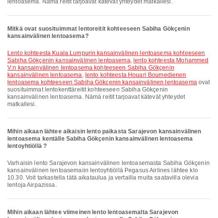
lentoasema. Nämä reitit tarjoavat kätevät yhteydet matkallesi.
Mitkä ovat suosituimmat lentoreitit kohteeseen Sabiha Gökçenin
kansainvälinen lentoasema?
lento kohteesta Kuala Lumpurin kansainvälinen lentoasema kohteeseen
Sabiha Gökçenin kansainvälinen lentoasema
,
lento kohteesta Mohammed
V:n kansainvälinen lentoasema kohteeseen Sabiha Gökçenin
kansainvälinen lentoasema
,
lento kohteesta Houari Boumedienen
lentoasema kohteeseen Sabiha Gökçenin kansainvälinen lentoasema
ovat
suosituimmat lentokenttäreitit kohteeseen Sabiha Gökçenin
kansainvälinen lentoasema. Nämä reitit tarjoavat kätevät yhteydet
matkallesi.
Mihin aikaan lähtee aikaisin lento paikasta Sarajevon kansainvälinen
lentoasema kentälle Sabiha Gökçenin kansainvälinen lentoasema
lentoyhtiöllä ?
Varhaisin lento Sarajevon kansainvälinen lentoasemasta Sabiha Gökçenin
kansainvälinen lentoasemaiin lentoyhtiöllä Pegasus Airlines lähtee klo
10.30. Voit tarkastella tätä aikataulua ja vertailla muita saatavilla olevia
lentoja Airpazissa.
Mihin aikaan lähtee viimeinen lento lentoasemalta Sarajevon