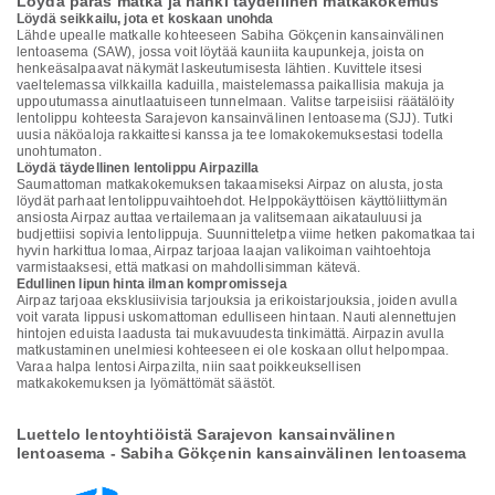
Löydä paras matka ja hanki täydellinen matkakokemus
Löydä seikkailu, jota et koskaan unohda
Lähde upealle matkalle kohteeseen Sabiha Gökçenin kansainvälinen
lentoasema (SAW), jossa voit löytää kauniita kaupunkeja, joista on
henkeäsalpaavat näkymät laskeutumisesta lähtien. Kuvittele itsesi
vaeltelemassa vilkkailla kaduilla, maistelemassa paikallisia makuja ja
uppoutumassa ainutlaatuiseen tunnelmaan. Valitse tarpeisiisi räätälöity
lentolippu kohteesta Sarajevon kansainvälinen lentoasema (SJJ). Tutki
uusia näköaloja rakkaittesi kanssa ja tee lomakokemuksestasi todella
unohtumaton.
Löydä täydellinen lentolippu Airpazilla
Saumattoman matkakokemuksen takaamiseksi Airpaz on alusta, josta
löydät parhaat lentolippuvaihtoehdot. Helppokäyttöisen käyttöliittymän
ansiosta Airpaz auttaa vertailemaan ja valitsemaan aikatauluusi ja
budjettiisi sopivia lentolippuja. Suunnitteletpa viime hetken pakomatkaa tai
hyvin harkittua lomaa, Airpaz tarjoaa laajan valikoiman vaihtoehtoja
varmistaaksesi, että matkasi on mahdollisimman kätevä.
Edullinen lipun hinta ilman kompromisseja
Airpaz tarjoaa eksklusiivisia tarjouksia ja erikoistarjouksia, joiden avulla
voit varata lippusi uskomattoman edulliseen hintaan. Nauti alennettujen
hintojen eduista laadusta tai mukavuudesta tinkimättä. Airpazin avulla
matkustaminen unelmiesi kohteeseen ei ole koskaan ollut helpompaa.
Varaa halpa lentosi Airpazilta, niin saat poikkeuksellisen
matkakokemuksen ja lyömättömät säästöt.
Luettelo lentoyhtiöistä Sarajevon kansainvälinen
lentoasema - Sabiha Gökçenin kansainvälinen lentoasema