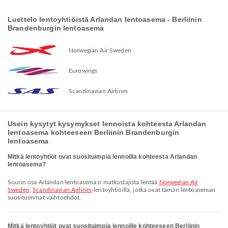
Luettelo lentoyhtiöistä Arlandan lentoasema - Berliinin
Brandenburgin lentoasema
Norwegian Air Sweden
Eurowings
Scandinavian Airlines
Usein kysytyt kysymykset lennoista kohteesta Arlandan
lentoasema kohteeseen Berliinin Brandenburgin
lentoasema
Mitkä lentoyhtiöt ovat suosituimpia lennoilla kohteesta Arlandan
lentoasema?
Suurin osa Arlandan lentoasema:n matkustajista lentää
Norwegian Air
Sweden
,
Scandinavian Airlines
-lentoyhtiöillä, jotka ovat tämän lentoaseman
suosituimmat vaihtoehdot.
Mitkä lentoyhtiöt ovat suosituimpia lennoille kohteeseen Berliinin