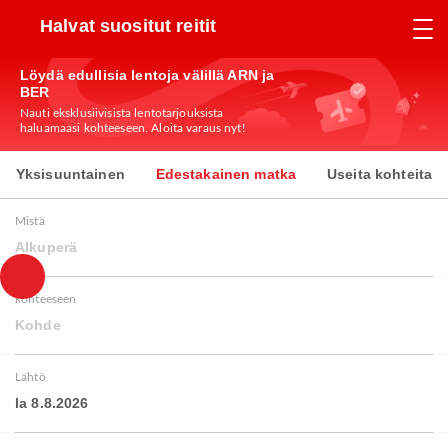
Halvat suositut reitit
Löydä edullisia lentoja välillä ARN ja
BER
Nauti eksklusiivisista lentotarjouksista
haluamaasi kohteeseen. Aloita varaus nyt!
Yksisuuntainen
Edestakainen matka
Useita kohteita
Mistä
Alkuperä
kohteeseen
Kohde
Lähtö
la 8.8.2026