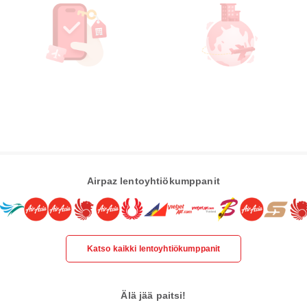
Airpaz lentoyhtiökumppanit
Katso kaikki lentoyhtiökumppanit
Älä jää paitsi!