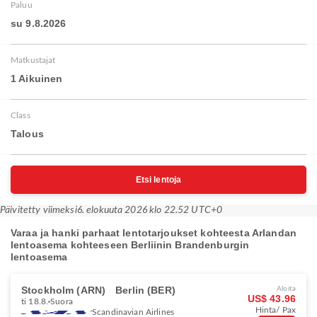
Paluu
su 9.8.2026
Matkustajat
1 Aikuinen
Class
Talous
Etsi lentoja
Päivitetty viimeksi
6. elokuuta 2026 klo 22.52 UTC+0
Varaa ja hanki parhaat lentotarjoukset kohteesta Arlandan
lentoasema kohteeseen Berliinin Brandenburgin
lentoasema
Stockholm (ARN)
Berlin (BER)
Aloita
US$ 43.96
ti 18.8.
Suora
Hinta/ Pax
Scandinavian Airlines