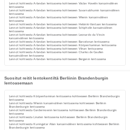
Lennot kohteesta Arlandan lentoasema kohteeseen Václav Havelin kansainvälinen
lentoasema
Lennot kohteesta Arlandan lentoasema kohteeseen Suvarnabhumin kansainvälinen
lentoasema
Lennot kohteesta Arlandan lentoasema kohteeseen Wienin kansainvälinen
lentoasema
Lennot kohteesta Arlandan lentoasema kohteeseen Helsinki-Vantaan lentoasema
Lennot kohteesta Arlandan lentoasema kohteeseen Schipholin kansainvälinen
lentoasema
Lennot kohteesta Arlandan lentoasema kohteeseen Leonardo da Vincin
kansainvälinen lentoasema
Lennot kohteesta Arlandan lentoasema kohteeseen Barcelonan lentoasema
Lennot kohteesta Arlandan lentoasema kohteeseen Kööpenhaminan lentoasema
Lennot kohteesta Arlandan lentoasema kohteeseen Vilnan lentoasema
Lennot kohteesta Arlandan lentoasema kohteeseen Charles de Gaullen
kansainvälinen lentoasema
Lennot kohteesta Arlandan lentoasema kohteeseen Bergenin lentoasema
Suositut reitit lentokentiltä Berliinin Brandenburgin
lentoasemaan
Lennot kohteesta Kööpenhaminan lentoasema kohteeseen Berliinin Brandenburgin
lentoasema
Lennot kohteesta Wienin kansainvälinen lentoasema kohteeseen Berliinin
Brandenburgin lentoasema
Lennot kohteesta Gardermoenin lentoasema kohteeseen Berliinin Brandenburgin
lentoasema
Lennot kohteesta Linaten lentoasema kohteeseen Berliinin Brandenburgin
lentoasema
Lennot kohteesta Kuningatar Alian kansainvälinen lentoasema kohteeseen Berliinin
Brandenburgin lentoasema