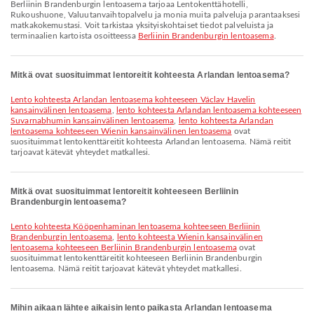
Berliinin Brandenburgin lentoasema tarjoaa Lentokenttähotelli,
Rukoushuone, Valuutanvaihtopalvelu ja monia muita palveluja parantaaksesi
matkakokemustasi. Voit tarkistaa yksityiskohtaiset tiedot palveluista ja
terminaalien kartoista osoitteessa
Berliinin Brandenburgin lentoasema
.
Mitkä ovat suosituimmat lentoreitit kohteesta Arlandan lentoasema?
lento kohteesta Arlandan lentoasema kohteeseen Václav Havelin
kansainvälinen lentoasema
,
lento kohteesta Arlandan lentoasema kohteeseen
Suvarnabhumin kansainvälinen lentoasema
,
lento kohteesta Arlandan
lentoasema kohteeseen Wienin kansainvälinen lentoasema
ovat
suosituimmat lentokenttäreitit kohteesta Arlandan lentoasema. Nämä reitit
tarjoavat kätevät yhteydet matkallesi.
Mitkä ovat suosituimmat lentoreitit kohteeseen Berliinin
Brandenburgin lentoasema?
lento kohteesta Kööpenhaminan lentoasema kohteeseen Berliinin
Brandenburgin lentoasema
,
lento kohteesta Wienin kansainvälinen
lentoasema kohteeseen Berliinin Brandenburgin lentoasema
ovat
suosituimmat lentokenttäreitit kohteeseen Berliinin Brandenburgin
lentoasema. Nämä reitit tarjoavat kätevät yhteydet matkallesi.
Mihin aikaan lähtee aikaisin lento paikasta Arlandan lentoasema