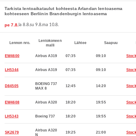
Tarkista lentoaikataulut kohteesta Arlandan lentoasema
kohteeseen Berliinin Brandenburgin lentoasema
pe 7.8.
la 8.8.
su 9.8.
ma 10.8.
Lentokoneen
Lennon nro.
Lähtee
Saapuu
malli
EW4600
Airbus A319
07:35
09:10
Stoc
LH5344
Airbus A319
07:35
09:10
Stoc
BOEING 737
D84505
12:45
14:20
Stoc
MAX 8
EW4608
Airbus A320
18:20
19:55
Stoc
LH5343
Boeing 737
18:20
19:55
Stoc
Airbus A320
SK2679
19:25
21:00
Stoc
N