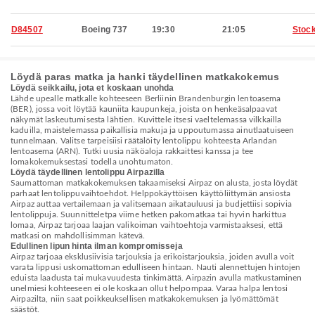
D84507
Boeing 737
19:30
21:05
Stoc
Löydä paras matka ja hanki täydellinen matkakokemus
Löydä seikkailu, jota et koskaan unohda
Lähde upealle matkalle kohteeseen Berliinin Brandenburgin lentoasema
(BER), jossa voit löytää kauniita kaupunkeja, joista on henkeäsalpaavat
näkymät laskeutumisesta lähtien. Kuvittele itsesi vaeltelemassa vilkkailla
kaduilla, maistelemassa paikallisia makuja ja uppoutumassa ainutlaatuiseen
tunnelmaan. Valitse tarpeisiisi räätälöity lentolippu kohteesta Arlandan
lentoasema (ARN). Tutki uusia näköaloja rakkaittesi kanssa ja tee
lomakokemuksestasi todella unohtumaton.
Löydä täydellinen lentolippu Airpazilla
Saumattoman matkakokemuksen takaamiseksi Airpaz on alusta, josta löydät
parhaat lentolippuvaihtoehdot. Helppokäyttöisen käyttöliittymän ansiosta
Airpaz auttaa vertailemaan ja valitsemaan aikatauluusi ja budjettiisi sopivia
lentolippuja. Suunnitteletpa viime hetken pakomatkaa tai hyvin harkittua
lomaa, Airpaz tarjoaa laajan valikoiman vaihtoehtoja varmistaaksesi, että
matkasi on mahdollisimman kätevä.
Edullinen lipun hinta ilman kompromisseja
Airpaz tarjoaa eksklusiivisia tarjouksia ja erikoistarjouksia, joiden avulla voit
varata lippusi uskomattoman edulliseen hintaan. Nauti alennettujen hintojen
eduista laadusta tai mukavuudesta tinkimättä. Airpazin avulla matkustaminen
unelmiesi kohteeseen ei ole koskaan ollut helpompaa. Varaa halpa lentosi
Airpazilta, niin saat poikkeuksellisen matkakokemuksen ja lyömättömät
säästöt.