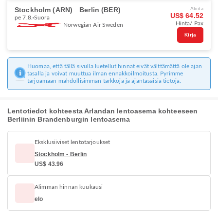
Stockholm (ARN)
Berlin (BER)
Aloita
US$ 64.52
pe 7.8.
Suora
Hinta/ Pax
Norwegian Air Sweden
Kirja
Huomaa, että tällä sivulla luetellut hinnat eivät välttämättä ole ajan
tasalla ja voivat muuttua ilman ennakkoilmoitusta. Pyrimme
tarjoamaan mahdollisimman tarkkoja ja ajantasaisia tietoja.
Lentotiedot kohteesta Arlandan lentoasema kohteeseen
Berliinin Brandenburgin lentoasema
Eksklusiiviset lentotarjoukset
Stockholm - Berlin
US$ 43.96
Alimman hinnan kuukausi
elo