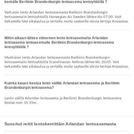
kentälle Berliinin Brandenburgin lentoasema lentoyhtiöllä ?
Varhaisin lento Arlandan lentoasemasta Berliinin Brandenburgin
lentoasemaiin lentoyhtiöllä Norwegian Air Sweden lähtee klo 07.00. Voit
tarkastella tätä aikataulua ja vertailla muita saatavilla olevia lentoja Airpazissa.
Mihin aikaan lähtee viimeinen lento lentoasemalta Arlandan
lentoasema lentoasemalle Berliinin Brandenburgin lentoasema
lentoyhtiöllä ?
Myöhäisin lento Arlandan lentoasemasta Berliinin Brandenburgin
lentoasemaiin lentoyhtiöllä Scandinavian Airlines lähtee klo 20.05. Voit
tarkastella tätä aikataulua ja vertailla muita saatavilla olevia lentoja Airpazissa.
Kuinka kauan kestää lento välillä Arlandan lentoasema ja Berliinin
Brandenburgin lentoasema?
Lento välillä Arlandan lentoasema ja Berliinin Brandenburgin lentoasema
kestää noin 1h 35m.
Suositut reitit lentokentittäin Arlandan lentoasemasta