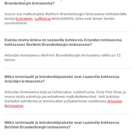
Brandenburgin lentoasema?
Suurin osa matkustajista Berliinin Brandenburgin lentoasema-lentokentälle
lentää
Eurowings
,
Lufthansa
-lentoyhtiöillä, jotka ovat tämän kentän
suosituimmat.
Kuinka monta lentoa on saatavilla kohteesta Arlandan lentoasema
kohteeseen Berliinin Brandenburgin lentoasema?
Arlandan lentoasema–Berliinin Brandenburgin lentoasema välillä on 11
lentoa.
Mitkä terminaalit ja lentokenttäpalvelut ovat saatavilla kohteessa
Arlandan lentoasema?
Arlandan lentoasema tarjoaa Odotusalue, Lastenhuone, Duty Free Shop ja
monia muita palveluja parantaakseen matkakokemustasi. Voit tarkistaa
lisätiedot palveluista ja terminaalien pohjakartoista osoitteessa
Arlandan
lentoasema
.
Mitkä terminaalit ja lentokenttäpalvelut ovat saatavilla kohteessa
Berliinin Brandenburgin lentoasema?