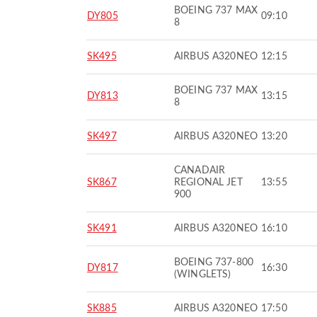
BOEING 737 MAX
DY805
09:10
8
SK495
AIRBUS A320NEO
12:15
BOEING 737 MAX
DY813
13:15
8
SK497
AIRBUS A320NEO
13:20
CANADAIR
SK867
REGIONAL JET
13:55
900
SK491
AIRBUS A320NEO
16:10
BOEING 737-800
DY817
16:30
(WINGLETS)
SK885
AIRBUS A320NEO
17:50