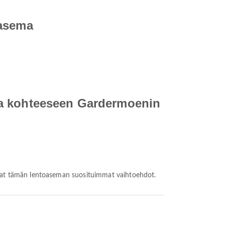
oasema
ma kohteeseen Gardermoenin
 ovat tämän lentoaseman suosituimmat vaihtoehdot.