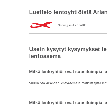
Luettelo lentoyhtiöistä Ar
Norwegian Air Shuttle
Usein kysytyt kysymykset l
lentoasema
Mitkä lentoyhtiöt ovat suosituimpia 
Suurin osa Arlandan lentoasema:n matkustajista le
Mitkä lentoyhtiöt ovat suosituimpia