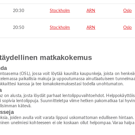
20:30
Stockholm
ARN
Oslo
20:50
Stockholm
ARN
Oslo
 täydellinen matkakokemus
hda
toasema (OSL), jossa voit löytää kauniita kaupunkeja, joista on henkeä
istelemassa paikallisia makuja ja uppoutumassa ainutlaatuiseen tunnelmaan.
akkaittesi kanssa ja tee lomakokemuksestasi todella unohtumaton.
a
 alusta, josta löydät parhaat lentolippuvaihtoehdot. Helppokäyttöise
si sopivia lentolippuja. Suunnitteletpa viime hetken pakomatkaa tai hyvin
llisimman kätevä.
isseja
jouksia, joiden avulla voit varata lippusi uskomattoman edulliseen hintaan
nen unelmiesi kohteeseen ei ole koskaan ollut helpompaa. Varaa halpa len