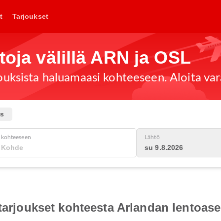
t
Tarjoukset
toja välillä ARN ja OSL
jouksista haluamaasi kohteeseen. Aloita var
us
kohteeseen
Lähtö
su 9.8.2026
otarjoukset kohteesta Arlandan lentoa