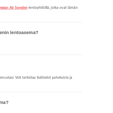
egian Air Sweden
-lentoyhtiöillä, jotka ovat tämän
oenin lentoasema?
ema?