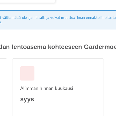
ivät välttämättä ole ajan tasalla ja voivat muuttua ilman ennakkoilmoitus
a.
andan lentoasema kohteeseen Gardermo
Alimman hinnan kuukausi
syys