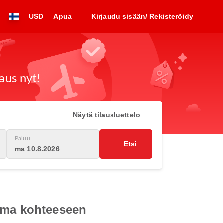
USD
Apua
Kirjaudu sisään/ Rekisteröidy
aus nyt!
Näytä tilausluettelo
Paluu
Etsi
ma 10.8.2026
sema kohteeseen