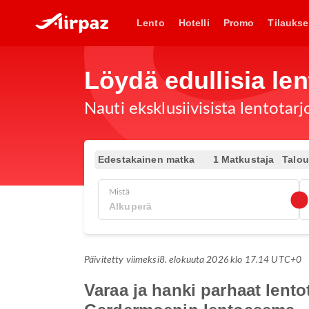
Lento
Hotelli
Promo
Tilaukse
Löydä edullisia len
Nauti eksklusiivisista lentotar
Edestakainen matka
1 Matkustaja
Talo
Mistä
Päivitetty viimeksi
8. elokuuta 2026 klo 17.14 UTC+0
Varaa ja hanki parhaat lent