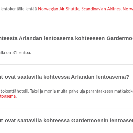
lentokentälle lentää
Norwegian Air Shuttle
,
Scandinavian Airlines
,
Norw
kohteesta Arlandan lentoasema kohteeseen Garderm
llä on 31 lentoa.
lut ovat saatavilla kohteessa Arlandan lentoasema?
ntoasema
.
elut ovat saatavilla kohteessa Gardermoenin lentoas