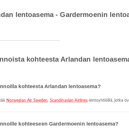
landan lentoasema - Gardermoenin lent
ennoista kohteesta Arlandan lentoase
lennoilla kohteesta Arlandan lentoasema?
ntää
Norwegian Air Sweden
,
Scandinavian Airlines
-lentoyhtiöillä, jotka
 lennoille kohteeseen Gardermoenin lentoasema?