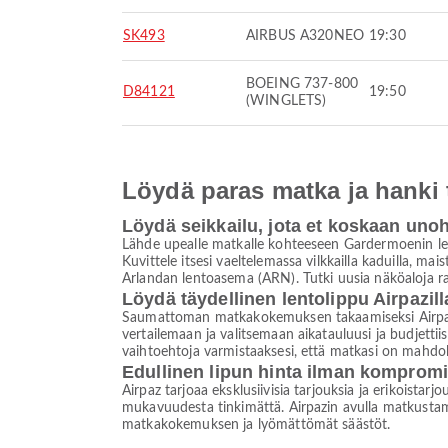
SK493
AIRBUS A320NEO
19:30
BOEING 737-800
D84121
19:50
(WINGLETS)
Löydä paras matka ja hanki
Löydä seikkailu, jota et koskaan uno
Lähde upealle matkalle kohteeseen Gardermoenin len
Kuvittele itsesi vaeltelemassa vilkkailla kaduilla, ma
Arlandan lentoasema (ARN). Tutki uusia näköaloja r
Löydä täydellinen lentolippu Airpazill
Saumattoman matkakokemuksen takaamiseksi Airpaz on
vertailemaan ja valitsemaan aikatauluusi ja budjettii
vaihtoehtoja varmistaaksesi, että matkasi on mahdo
Edullinen lipun hinta ilman komprom
Airpaz tarjoaa eksklusiivisia tarjouksia ja erikoistar
mukavuudesta tinkimättä. Airpazin avulla matkustami
matkakokemuksen ja lyömättömät säästöt.