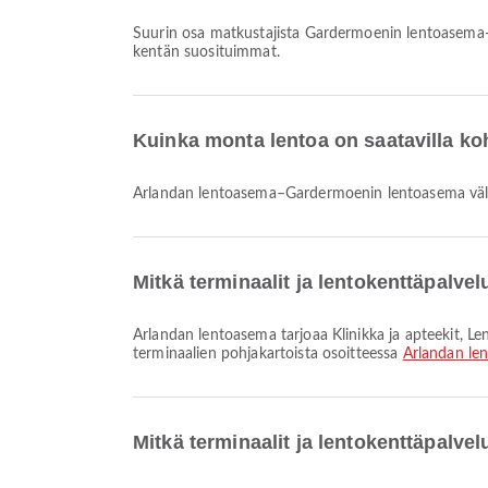
Suurin osa matkustajista Gardermoenin lentoasema-
kentän suosituimmat.
Kuinka monta lentoa on saatavilla 
Arlandan lentoasema–Gardermoenin lentoasema väli
Mitkä terminaalit ja lentokenttäpalve
Arlandan lentoasema tarjoaa Klinikka ja apteekit, Lentokenttähotelli, Taksi ja monia muita palveluja parantaakseen matkakokemustasi. Voit tarkistaa lisätiedot palveluista ja
terminaalien pohjakartoista osoitteessa
Arlandan le
Mitkä terminaalit ja lentokenttäpalv