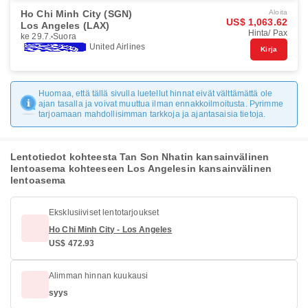
Ho Chi Minh City (SGN)
Aloita
US$ 1,063.62
Los Angeles (LAX)
Hinta/ Pax
ke 29.7.
Suora
United Airlines
Kirja
Huomaa, että tällä sivulla luetellut hinnat eivät välttämättä ole
ajan tasalla ja voivat muuttua ilman ennakkoilmoitusta. Pyrimme
tarjoamaan mahdollisimman tarkkoja ja ajantasaisia tietoja.
Lentotiedot kohteesta Tan Son Nhatin kansainvälinen
lentoasema kohteeseen Los Angelesin kansainvälinen
lentoasema
Eksklusiiviset lentotarjoukset
Ho Chi Minh City - Los Angeles
US$ 472.93
Alimman hinnan kuukausi
syys