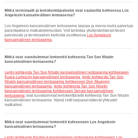
Mitkä terminaalit ja lentokenttäpalvelut ovat saatavilla kohteessa Los
Angelesin kansainvälinen lentoasema?
Los Angelesin kansainvälinen lentoasema tarjoaa ja monia muita palveluja
parantaaksesi matkakokemustasi. Voit tarkistaa yksityiskohtaiset tiedot
palveluista ja terminaalien kartoista osoitteessa
Los Angelesin
kansainvälinen lentoasema
.
Mitkä ovat suosituimmat lentoreitit kohteesta Tan Son Nhatin
kansainvälinen lentoasema?
lento kohteesta Tan Son Nhatin kansainvälinen lentoasema kohteeseen
Kuala Lumpurin kansainvälinen lentoasema
,
lento kohteesta Tan Son
Nhatin kansainvälinen lentoasema kohteeseen Don Muangin
kansainvälinen lentoasema
,
lento kohteesta Tan Son Nhatin
kansainvälinen lentoasema kohteeseen Senain kansainvälinen
lentoasema
ovat suosituimmat lentokenttäreitit kohteesta Tan Son Nhatin
kansainvälinen lentoasema. Nämä reitit tarjoavat kätevät yhteydet
matkallesi.
Mitkä ovat suosituimmat lentoreitit kohteeseen Los Angelesin
kansainvälinen lentoasema?
lento kohteesta Naritan kansainvälinen lentoasema kohteeseen Los