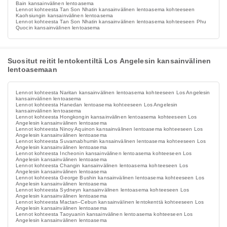
Bain kansainvälinen lentoasema
Lennot kohteesta Tan Son Nhatin kansainvälinen lentoasema kohteeseen
Kaohsiungin kansainvälinen lentoasema
Lennot kohteesta Tan Son Nhatin kansainvälinen lentoasema kohteeseen Phu
Quocin kansainvälinen lentoasema
Suositut reitit lentokentiltä Los Angelesin kansainvälinen
lentoasemaan
Lennot kohteesta Naritan kansainvälinen lentoasema kohteeseen Los Angelesin
kansainvälinen lentoasema
Lennot kohteesta Hanedan lentoasema kohteeseen Los Angelesin
kansainvälinen lentoasema
Lennot kohteesta Hongkongin kansainvälinen lentoasema kohteeseen Los
Angelesin kansainvälinen lentoasema
Lennot kohteesta Ninoy Aquinon kansainvälinen lentoasema kohteeseen Los
Angelesin kansainvälinen lentoasema
Lennot kohteesta Suvarnabhumin kansainvälinen lentoasema kohteeseen Los
Angelesin kansainvälinen lentoasema
Lennot kohteesta Incheonin kansainvälinen lentoasema kohteeseen Los
Angelesin kansainvälinen lentoasema
Lennot kohteesta Changin kansainvälinen lentoasema kohteeseen Los
Angelesin kansainvälinen lentoasema
Lennot kohteesta George Bushin kansainvälinen lentoasema kohteeseen Los
Angelesin kansainvälinen lentoasema
Lennot kohteesta Sydneyn kansainvälinen lentoasema kohteeseen Los
Angelesin kansainvälinen lentoasema
Lennot kohteesta Mactan–Cebun kansainvälinen lentokenttä kohteeseen Los
Angelesin kansainvälinen lentoasema
Lennot kohteesta Taoyuanin kansainvälinen lentoasema kohteeseen Los
Angelesin kansainvälinen lentoasema