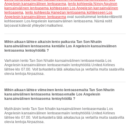
Angelesin kansainvälinen lentoasema
,
lento kohteesta Ninoy Aquinon
kansainvälinen lentoasema kohteeseen Los Angelesin kansainvälinen
lentoasema
,
lento kohteesta Hanedan lentoasema kohteeseen Los
Angelesin kansainvälinen lentoasema
ovat suosituimmat lentokenttäreitit
kohteeseen Los Angelesin kansainvälinen lentoasema. Nämä reitit
tarjoavat kätevät yhteydet matkallesi.
Mihin aikaan lähtee aikaisin lento paikasta Tan Son Nhatin
kansainvälinen lentoasema kentälle Los Angelesin kansainvälinen
lentoasema lentoyhtiöllä ?
Varhaisin lento Tan Son Nhatin kansainvälinen lentoasemasta Los
Angelesin kansainvälinen lentoasemaiin lentoyhtiöllä United Airlines
lähtee klo 07.00. Voit tarkastella tätä aikataulua ja vertailla muita saatavilla
olevia lentoja Airpazissa.
Mihin aikaan lähtee viimeinen lento lentoasemalta Tan Son Nhatin
kansainvälinen lentoasema lentoasemalle Los Angelesin
kansainvälinen lentoasema lentoyhtiöllä ?
Myöhäisin lento Tan Son Nhatin kansainvälinen lentoasemasta Los
Angelesin kansainvälinen lentoasemaiin lentoyhtiöllä United Airlines
lähtee klo 07.00. Voit tarkastella tätä aikataulua ja vertailla muita saatavilla
olevia lentoja Airpazissa.