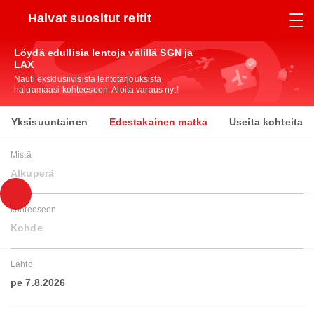
Halvat suositut reitit
Löydä edullisia lentoja välillä SGN ja
LAX
Nauti eksklusiivisista lentotarjouksista
haluamaasi kohteeseen. Aloita varaus nyt!
Yksisuuntainen
Edestakainen matka
Useita kohteita
Mistä
Alkuperä
kohteeseen
Kohde
Lähtö
pe 7.8.2026