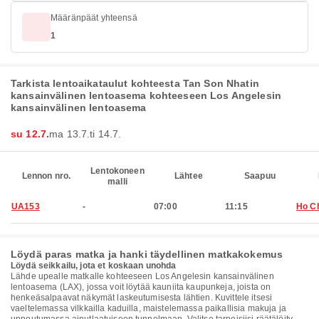
Määränpäät yhteensä
1
Tarkista lentoaikataulut kohteesta Tan Son Nhatin
kansainvälinen lentoasema kohteeseen Los Angelesin
kansainvälinen lentoasema
su 12.7.
ma 13.7.
ti 14.7.
Lentokoneen
Lennon nro.
Lähtee
Saapuu
malli
UA153
-
07:00
11:15
Ho Ch
Löydä paras matka ja hanki täydellinen matkakokemus
Löydä seikkailu, jota et koskaan unohda
Lähde upealle matkalle kohteeseen Los Angelesin kansainvälinen
lentoasema (LAX), jossa voit löytää kauniita kaupunkeja, joista on
henkeäsalpaavat näkymät laskeutumisesta lähtien. Kuvittele itsesi
vaeltelemassa vilkkailla kaduilla, maistelemassa paikallisia makuja ja