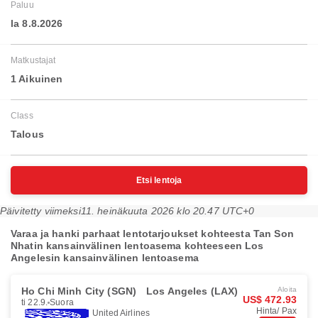
Paluu
la 8.8.2026
Matkustajat
1 Aikuinen
Class
Talous
Etsi lentoja
Päivitetty viimeksi
11. heinäkuuta 2026 klo 20.47 UTC+0
Varaa ja hanki parhaat lentotarjoukset kohteesta Tan Son
Nhatin kansainvälinen lentoasema kohteeseen Los
Angelesin kansainvälinen lentoasema
Ho Chi Minh City (SGN)
Los Angeles (LAX)
Aloita
US$ 472.93
ti 22.9.
Suora
Hinta/ Pax
United Airlines