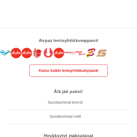
Airpaz lentoyhtiökumppanit
Katso kaikki lentoyhtiökumppanit
Älä jää paitsi!
Suosituimmat lennot
Suosituimmat reitit
Hyväksytyt maksutavat