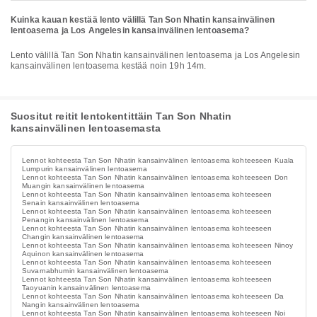
Kuinka kauan kestää lento välillä Tan Son Nhatin kansainvälinen
lentoasema ja Los Angelesin kansainvälinen lentoasema?
Lento välillä Tan Son Nhatin kansainvälinen lentoasema ja Los Angelesin
kansainvälinen lentoasema kestää noin 19h 14m.
Suositut reitit lentokentittäin Tan Son Nhatin
kansainvälinen lentoasemasta
Lennot kohteesta Tan Son Nhatin kansainvälinen lentoasema kohteeseen Kuala
Lumpurin kansainvälinen lentoasema
Lennot kohteesta Tan Son Nhatin kansainvälinen lentoasema kohteeseen Don
Muangin kansainvälinen lentoasema
Lennot kohteesta Tan Son Nhatin kansainvälinen lentoasema kohteeseen
Senain kansainvälinen lentoasema
Lennot kohteesta Tan Son Nhatin kansainvälinen lentoasema kohteeseen
Penangin kansainvälinen lentoasema
Lennot kohteesta Tan Son Nhatin kansainvälinen lentoasema kohteeseen
Changin kansainvälinen lentoasema
Lennot kohteesta Tan Son Nhatin kansainvälinen lentoasema kohteeseen Ninoy
Aquinon kansainvälinen lentoasema
Lennot kohteesta Tan Son Nhatin kansainvälinen lentoasema kohteeseen
Suvarnabhumin kansainvälinen lentoasema
Lennot kohteesta Tan Son Nhatin kansainvälinen lentoasema kohteeseen
Taoyuanin kansainvälinen lentoasema
Lennot kohteesta Tan Son Nhatin kansainvälinen lentoasema kohteeseen Da
Nangin kansainvälinen lentoasema
Lennot kohteesta Tan Son Nhatin kansainvälinen lentoasema kohteeseen Noi