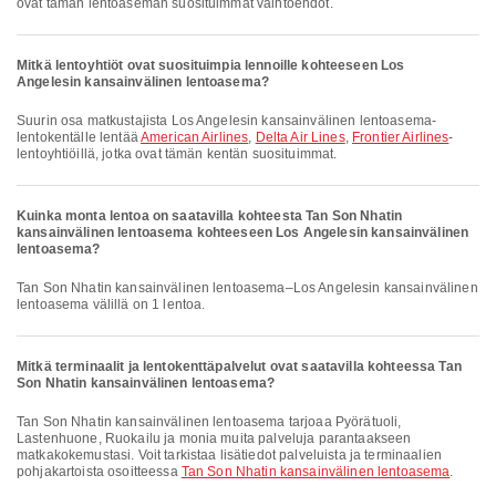
ovat tämän lentoaseman suosituimmat vaihtoehdot.
Mitkä lentoyhtiöt ovat suosituimpia lennoille kohteeseen Los
Angelesin kansainvälinen lentoasema?
Suurin osa matkustajista Los Angelesin kansainvälinen lentoasema-
lentokentälle lentää
American Airlines
,
Delta Air Lines
,
Frontier Airlines
-
lentoyhtiöillä, jotka ovat tämän kentän suosituimmat.
Kuinka monta lentoa on saatavilla kohteesta Tan Son Nhatin
kansainvälinen lentoasema kohteeseen Los Angelesin kansainvälinen
lentoasema?
Tan Son Nhatin kansainvälinen lentoasema–Los Angelesin kansainvälinen
lentoasema välillä on 1 lentoa.
Mitkä terminaalit ja lentokenttäpalvelut ovat saatavilla kohteessa Tan
Son Nhatin kansainvälinen lentoasema?
Tan Son Nhatin kansainvälinen lentoasema tarjoaa Pyörätuoli,
Lastenhuone, Ruokailu ja monia muita palveluja parantaakseen
matkakokemustasi. Voit tarkistaa lisätiedot palveluista ja terminaalien
pohjakartoista osoitteessa
Tan Son Nhatin kansainvälinen lentoasema
.