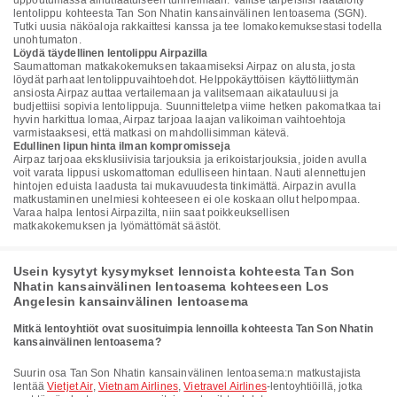
uppoutumassa ainutlaatuiseen tunnelmaan. Valitse tarpeisiisi räätälöity
lentolippu kohteesta Tan Son Nhatin kansainvälinen lentoasema (SGN).
Tutki uusia näköaloja rakkaittesi kanssa ja tee lomakokemuksestasi todella
unohtumaton.
Löydä täydellinen lentolippu Airpazilla
Saumattoman matkakokemuksen takaamiseksi Airpaz on alusta, josta
löydät parhaat lentolippuvaihtoehdot. Helppokäyttöisen käyttöliittymän
ansiosta Airpaz auttaa vertailemaan ja valitsemaan aikatauluusi ja
budjettiisi sopivia lentolippuja. Suunnitteletpa viime hetken pakomatkaa tai
hyvin harkittua lomaa, Airpaz tarjoaa laajan valikoiman vaihtoehtoja
varmistaaksesi, että matkasi on mahdollisimman kätevä.
Edullinen lipun hinta ilman kompromisseja
Airpaz tarjoaa eksklusiivisia tarjouksia ja erikoistarjouksia, joiden avulla
voit varata lippusi uskomattoman edulliseen hintaan. Nauti alennettujen
hintojen eduista laadusta tai mukavuudesta tinkimättä. Airpazin avulla
matkustaminen unelmiesi kohteeseen ei ole koskaan ollut helpompaa.
Varaa halpa lentosi Airpazilta, niin saat poikkeuksellisen
matkakokemuksen ja lyömättömät säästöt.
Usein kysytyt kysymykset lennoista kohteesta Tan Son
Nhatin kansainvälinen lentoasema kohteeseen Los
Angelesin kansainvälinen lentoasema
Mitkä lentoyhtiöt ovat suosituimpia lennoilla kohteesta Tan Son Nhatin
kansainvälinen lentoasema?
Suurin osa Tan Son Nhatin kansainvälinen lentoasema:n matkustajista
lentää
Vietjet Air
,
Vietnam Airlines
,
Vietravel Airlines
-lentoyhtiöillä, jotka