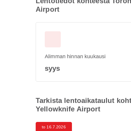
Lentotiedot kohteesta Toro
Airport
Alimman hinnan kuukausi
syys
Tarkista lentoaikataulut ko
Yellowknife Airport
to 16.7.2026