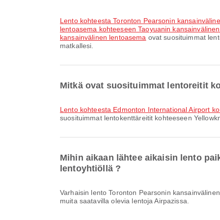
lento kohteesta Toronton Pearsonin kansainväli
lentoasema kohteeseen Taoyuanin kansainväline
kansainvälinen lentoasema
ovat suosituimmat lent
matkallesi.
Mitkä ovat suosituimmat lentoreitit k
lento kohteesta Edmonton International Airport ko
suosituimmat lentokenttäreitit kohteeseen Yellowkni
Mihin aikaan lähtee aikaisin lento pa
lentoyhtiöllä ?
Varhaisin lento Toronton Pearsonin kansainvälinen lentoasemasta Yellowknife Airportiin lentoyhtiöllä Air Canada lähtee klo 20.35. Voit tarkastella tätä aikataulua ja vertailla
muita saatavilla olevia lentoja Airpazissa.