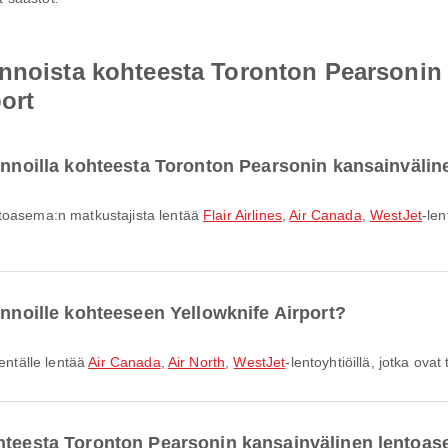
ennoista kohteesta Toronton Pearsonin
ort
lennoilla kohteesta Toronton Pearsonin kansainväli
ntoasema:n matkustajista lentää
Flair Airlines
,
Air Canada
,
WestJet
-len
ennoille kohteeseen Yellowknife Airport?
kentälle lentää
Air Canada
,
Air North
,
WestJet
-lentoyhtiöillä, jotka ov
ohteesta Toronton Pearsonin kansainvälinen lentoa