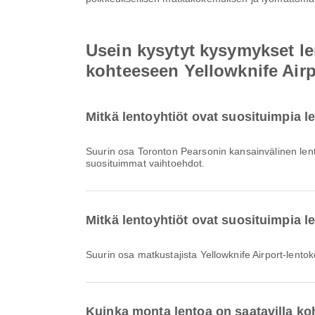
Usein kysytyt kysymykset l
kohteeseen Yellowknife Airp
Mitkä lentoyhtiöt ovat suosituimpia 
Suurin osa Toronton Pearsonin kansainvälinen le
suosituimmat vaihtoehdot.
Mitkä lentoyhtiöt ovat suosituimpia l
Suurin osa matkustajista Yellowknife Airport-lento
Kuinka monta lentoa on saatavilla k