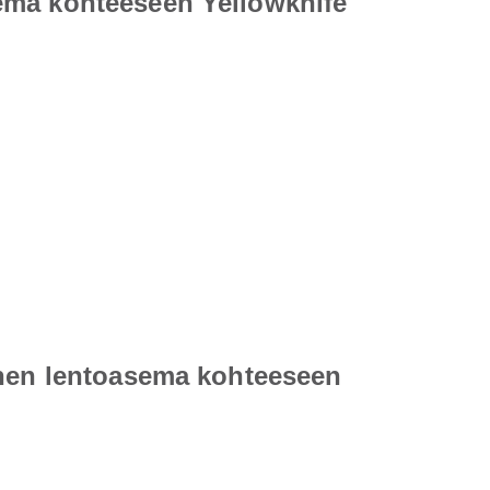
ema kohteeseen Yellowknife
inen lentoasema kohteeseen