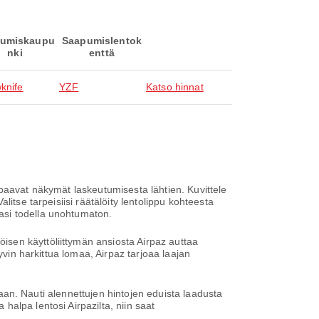
umiskaupu
Saapumislentok
nki
enttä
wknife
YZF
Katso hinnat
paavat näkymät laskeutumisesta lähtien. Kuvittele
itse tarpeisiisi räätälöity lentolippu kohteesta
asi todella unohtumaton.
sen käyttöliittymän ansiosta Airpaz auttaa
yvin harkittua lomaa, Airpaz tarjoaa laajan
ntaan. Nauti alennettujen hintojen eduista laadusta
alpa lentosi Airpazilta, niin saat