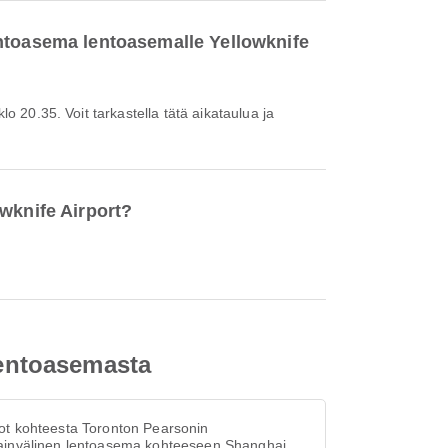
entoasema lentoasemalle Yellowknife
wknife Airport?
lentoasemasta
ot kohteesta Toronton Pearsonin
ainvälinen lentoasema kohteeseen Shanghai