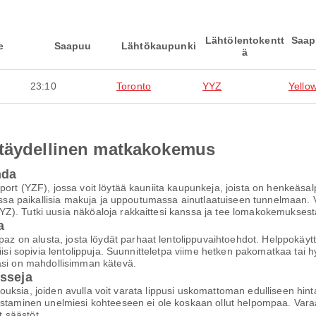
Lähtölentokentt
Saap
e
Saapuu
Lähtökaupunki
ä
23:10
Toronto
YYZ
Yello
 täydellinen matkakokemus
hda
ort (YZF), jossa voit löytää kauniita kaupunkeja, joista on henkeäsal
assa paikallisia makuja ja uppoutumassa ainutlaatuiseen tunnelmaan. Val
Z). Tutki uusia näköaloja rakkaittesi kanssa ja tee lomakokemuksest
a
on alusta, josta löydät parhaat lentolippuvaihtoehdot. Helppokäyttöi
iisi sopivia lentolippuja. Suunnitteletpa viime hetken pakomatkaa tai h
asi on mahdollisimman kätevä.
isseja
arjouksia, joiden avulla voit varata lippusi uskomattoman edulliseen hi
staminen unelmiesi kohteeseen ei ole koskaan ollut helpompaa. Varaa h
 säästöt.