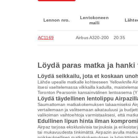
Lentokoneen
Lennon nro.
Lähte
malli
AC1169
Airbus A320-200
20:35
Löydä paras matka ja hanki
Löydä seikkailu, jota et koskaan uno
Lähde upealle matkalle kohteeseen Yellowknife Airp
itsesi vaeltelemassa vilkkailla kaduilla, maistelem
Toronton Pearsonin kansainvälinen lentoasema (YY
Löydä täydellinen lentolippu Airpazill
Saumattoman matkakokemuksen takaamiseksi Airpaz 
vertailemaan ja valitsemaan aikatauluusi ja budjett
valikoiman vaihtoehtoja varmistaaksesi, että matk
Edullinen lipun hinta ilman komprom
Airpaz tarjoaa eksklusiivisia tarjouksia ja erikoist
tai mukavuudesta tinkimättä. Airpazin avulla matku
poikkeuksellisen matkakokemuksen ja lyömättömät