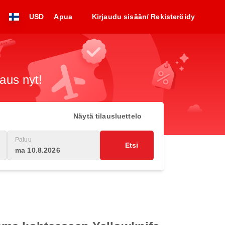
USD
Apua
Kirjaudu sisään/ Rekisteröidy
raus nyt!
Näytä tilausluettelo
Paluu
Etsi
ma 10.8.2026