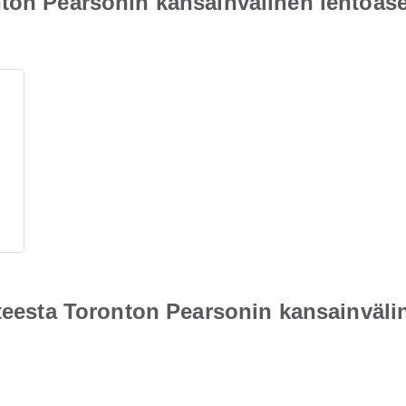
nton Pearsonin kansainvälinen lentoas
hteesta Toronton Pearsonin kansainväl