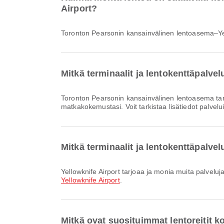
Airport?
Toronton Pearsonin kansainvälinen lentoasema–Yell
Mitkä terminaalit ja lentokenttäpalv
Toronton Pearsonin kansainvälinen lentoasema tarjoaa Lentokenttähotelli, Juna, Pankkipalvelu/pankkiautomaatti ja monia muita palveluja parantaakseen
matkakokemustasi. Voit tarkistaa lisätiedot palvelu
Mitkä terminaalit ja lentokenttäpalvel
Yellowknife Airport tarjoaa ja monia muita palvelu
Yellowknife Airport
.
Mitkä ovat suosituimmat lentoreitit 