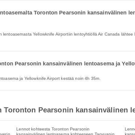
lentoasemalta Toronton Pearsonin kansainvälinen l
ronton Pearsonin kansainvälinen lentoasema ja Yello
entoasema ja Yellowknife Airport kestää noin 4h 35m.
täin Toronton Pearsonin kansainvälinen 
Lennot kohteesta Toronton Pearsonin
Lenn
verin
kansainvälinen lentoasema kohteeseen Taoyuanin
kans