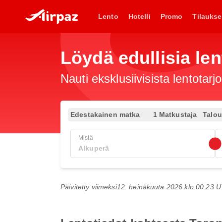
Lento
Hotelli
Promo
Tilaukse
Löydä edullisia len
Nauti eksklusiivisista lentotar
Edestakainen matka
1 Matkustaja
Talo
Mistä
Päivitetty viimeksi
12. heinäkuuta 2026 klo 00.23 