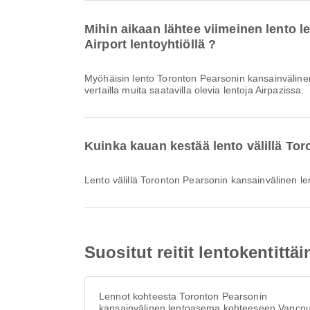
Mihin aikaan lähtee viimeinen lento 
Airport lentoyhtiöllä ?
Myöhäisin lento Toronton Pearsonin kansainvälinen lentoasemasta Yellowknife Airportiin lentoyhtiöllä Air Canada lähtee klo 20.35. Voit tarkastella tätä aikataulua ja
vertailla muita saatavilla olevia lentoja Airpazissa.
Kuinka kauan kestää lento välillä To
Lento välillä Toronton Pearsonin kansainvälinen l
Suositut reitit lentokentit
Lennot kohteesta Toronton Pearsonin
kansainvälinen lentoasema kohteeseen Vancou