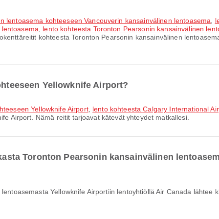
nen lentoasema kohteeseen Vancouverin kansainvälinen lentoasema
,
l
n lentoasema
,
lento kohteesta Toronton Pearsonin kansainvälinen l
okenttäreitit kohteesta Toronton Pearsonin kansainvälinen lentoasema.
ohteeseen Yellowknife Airport?
hteeseen Yellowknife Airport
,
lento kohteesta Calgary International Ai
fe Airport. Nämä reitit tarjoavat kätevät yhteydet matkallesi.
ikasta Toronton Pearsonin kansainvälinen lentoasem