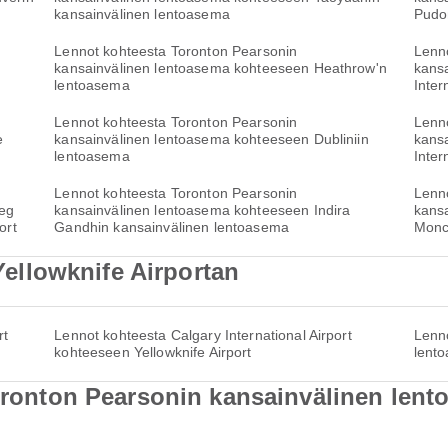
kansainvälinen lentoasema
Pudo
Lennot kohteesta Toronton Pearsonin
Lenn
kansainvälinen lentoasema kohteeseen Heathrow'n
kans
lentoasema
Inter
Lennot kohteesta Toronton Pearsonin
Lenn
e
kansainvälinen lentoasema kohteeseen Dubliniin
kans
lentoasema
Inter
Lennot kohteesta Toronton Pearsonin
Lenn
peg
kansainvälinen lentoasema kohteeseen Indira
kans
ort
Gandhin kansainvälinen lentoasema
Monct
 Yellowknife Airportan
rt
Lennot kohteesta Calgary International Airport
Lenn
kohteeseen Yellowknife Airport
lento
Toronton Pearsonin kansainvälinen lent