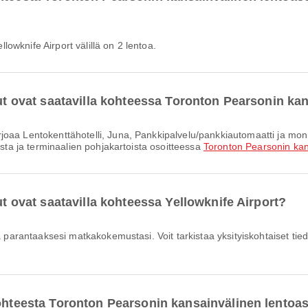
owknife Airport välillä on 2 lentoa.
elut ovat saatavilla kohteessa Toronton Pearsonin k
ista ja terminaalien pohjakartoista osoitteessa
Toronton Pearsonin ka
ut ovat saatavilla kohteessa Yellowknife Airport?
ja parantaaksesi matkakokemustasi. Voit tarkistaa yksityiskohtaiset tied
kohteesta Toronton Pearsonin kansainvälinen lento