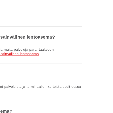
ansainvälinen lentoasema?
nsainvälinen lentoasema
.
ot palveluista ja terminaalien kartoista osoitteessa
asema?