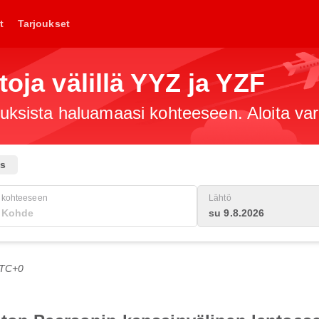
t
Tarjoukset
toja välillä YYZ ja YZF
jouksista haluamaasi kohteeseen. Aloita va
us
kohteeseen
Lähtö
su 9.8.2026
UTC+0