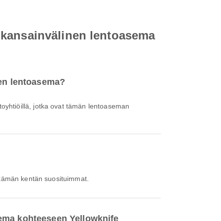
 kansainvälinen lentoasema
nen lentoasema?
toyhtiöillä, jotka ovat tämän lentoaseman
at tämän kentän suosituimmat.
sema kohteeseen Yellowknife