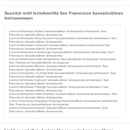
Suositut reitit lentokentiltä San Franciscon kansainvälinen
lentoasemaan
Lennot kohteesta Naritan kansainvälinen lentoasema kohteeseen San
Franciscon kansainvälinen lentoasema
Lennot kohteesta Ninoy Aquinon kansainvälinen lentoasema kohteeseen San
Franciscon kansainvälinen lentoasema
Lennot kohteesta Incheonin kansainvälinen lentoasema kohteeseen San
Franciscon kansainvälinen lentoasema
Lennot kohteesta Kaohsiungin kansainvälinen lentoasema kohteeseen San
Franciscon kansainvälinen lentoasema
Lennot kohteesta Austin Bergstromin kansainvälinen lentoasema kohteeseen
San Franciscon kansainvälinen lentoasema
Lennot kohteesta Méxicon kansainvälinen lentoasema kohteeseen San
Franciscon kansainvälinen lentoasema
Lennot kohteesta Los Angelesin kansainvälinen lentoasema kohteeseen San
Franciscon kansainvälinen lentoasema
Lennot kohteesta Sydneyn kansainvälinen lentoasema kohteeseen San
Franciscon kansainvälinen lentoasema
Lennot kohteesta Pekingin kansainvälinen lentoasema kohteeseen San
Franciscon kansainvälinen lentoasema
Lennot kohteesta Indira Gandhin kansainvälinen lentoasema kohteeseen San
Franciscon kansainvälinen lentoasema
Lennot kohteesta Shanghai Pudongin kansainvälinen lentoasema kohteeseen
San Franciscon kansainvälinen lentoasema
Lennot kohteesta Atlantan kansainvälinen lentoasema kohteeseen San
Franciscon kansainvälinen lentoasema