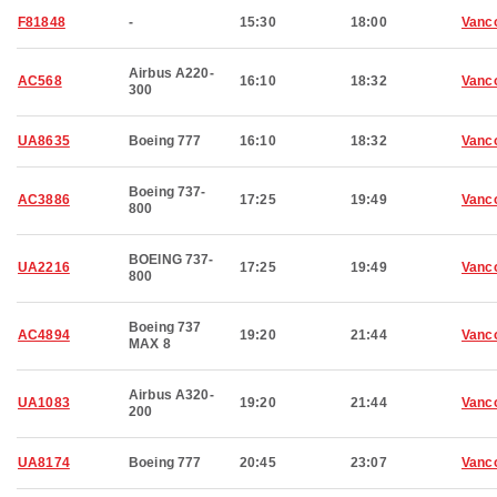
F81848
-
15:30
18:00
Vanc
Airbus A220-
AC568
16:10
18:32
Vanc
300
UA8635
Boeing 777
16:10
18:32
Vanc
Boeing 737-
AC3886
17:25
19:49
Vanc
800
BOEING 737-
UA2216
17:25
19:49
Vanc
800
Boeing 737
AC4894
19:20
21:44
Vanc
MAX 8
Airbus A320-
UA1083
19:20
21:44
Vanc
200
UA8174
Boeing 777
20:45
23:07
Vanc