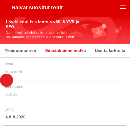
Halvat suositut reitit
Löydä edullisia lentoja välillä YVR ja
SFO
Nauti eksklusiivisista lentotarjouksista
haluamaasi kohteeseen. Aloita varaus nyt!
Yksisuuntainen
Edestakainen matka
Useita kohteita
Mistä
Alkuperä
kohteeseen
Kohde
Lähtö
la 8.8.2026