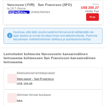
Vancouver (YVR)
San Francisco (SFO)
Aloita
US$ 200.27
la 18.7.
Suora
Hinta/ Pax
United Airlines
Kirja
Huomaa, että tällä sivulla luetellut hinnat eivät välttämättä ole
ajan tasalla ja voivat muuttua ilman ennakkoilmoitusta. Pyrimme
tarjoamaan mahdollisimman tarkkoja ja ajantasaisia tietoja.
Lentotiedot kohteesta Vancouverin kansainvälinen
lentoasema kohteeseen San Franciscon kansainvälinen
lentoasema
Eksklusiiviset lentotarjoukset
Vancouver - San Francisco
US$ 104.49
Alimman hinnan kuukausi
loka