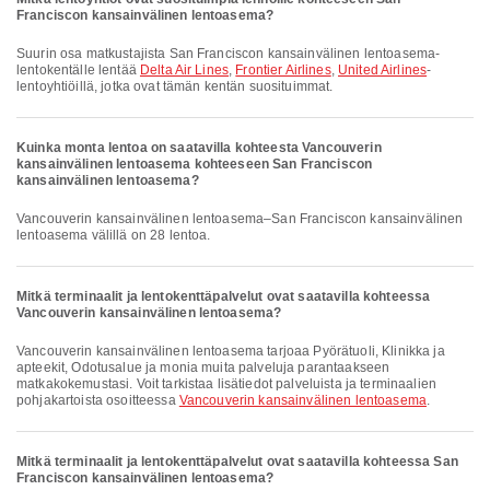
Franciscon kansainvälinen lentoasema?
Suurin osa matkustajista San Franciscon kansainvälinen lentoasema-
lentokentälle lentää
Delta Air Lines
,
Frontier Airlines
,
United Airlines
-
lentoyhtiöillä, jotka ovat tämän kentän suosituimmat.
Kuinka monta lentoa on saatavilla kohteesta Vancouverin
kansainvälinen lentoasema kohteeseen San Franciscon
kansainvälinen lentoasema?
Vancouverin kansainvälinen lentoasema–San Franciscon kansainvälinen
lentoasema välillä on 28 lentoa.
Mitkä terminaalit ja lentokenttäpalvelut ovat saatavilla kohteessa
Vancouverin kansainvälinen lentoasema?
Vancouverin kansainvälinen lentoasema tarjoaa Pyörätuoli, Klinikka ja
apteekit, Odotusalue ja monia muita palveluja parantaakseen
matkakokemustasi. Voit tarkistaa lisätiedot palveluista ja terminaalien
pohjakartoista osoitteessa
Vancouverin kansainvälinen lentoasema
.
Mitkä terminaalit ja lentokenttäpalvelut ovat saatavilla kohteessa San
Franciscon kansainvälinen lentoasema?