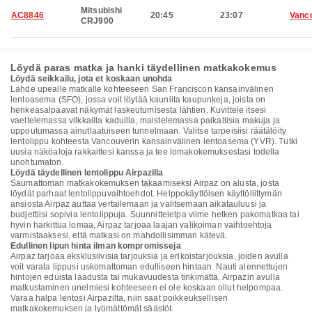
Mitsubishi
AC8846
20:45
23:07
Vanc
CRJ900
Löydä paras matka ja hanki täydellinen matkakokemus
Löydä seikkailu, jota et koskaan unohda
Lähde upealle matkalle kohteeseen San Franciscon kansainvälinen
lentoasema (SFO), jossa voit löytää kauniita kaupunkeja, joista on
henkeäsalpaavat näkymät laskeutumisesta lähtien. Kuvittele itsesi
vaeltelemassa vilkkailla kaduilla, maistelemassa paikallisia makuja ja
uppoutumassa ainutlaatuiseen tunnelmaan. Valitse tarpeisiisi räätälöity
lentolippu kohteesta Vancouverin kansainvälinen lentoasema (YVR). Tutki
uusia näköaloja rakkaittesi kanssa ja tee lomakokemuksestasi todella
unohtumaton.
Löydä täydellinen lentolippu Airpazilla
Saumattoman matkakokemuksen takaamiseksi Airpaz on alusta, josta
löydät parhaat lentolippuvaihtoehdot. Helppokäyttöisen käyttöliittymän
ansiosta Airpaz auttaa vertailemaan ja valitsemaan aikatauluusi ja
budjettiisi sopivia lentolippuja. Suunnitteletpa viime hetken pakomatkaa tai
hyvin harkittua lomaa, Airpaz tarjoaa laajan valikoiman vaihtoehtoja
varmistaaksesi, että matkasi on mahdollisimman kätevä.
Edullinen lipun hinta ilman kompromisseja
Airpaz tarjoaa eksklusiivisia tarjouksia ja erikoistarjouksia, joiden avulla
voit varata lippusi uskomattoman edulliseen hintaan. Nauti alennettujen
hintojen eduista laadusta tai mukavuudesta tinkimättä. Airpazin avulla
matkustaminen unelmiesi kohteeseen ei ole koskaan ollut helpompaa.
Varaa halpa lentosi Airpazilta, niin saat poikkeuksellisen
matkakokemuksen ja lyömättömät säästöt.