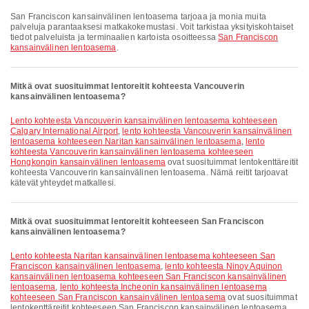
San Franciscon kansainvälinen lentoasema tarjoaa ja monia muita
palveluja parantaaksesi matkakokemustasi. Voit tarkistaa yksityiskohtaiset
tiedot palveluista ja terminaalien kartoista osoitteessa
San Franciscon
kansainvälinen lentoasema
.
Mitkä ovat suosituimmat lentoreitit kohteesta Vancouverin
kansainvälinen lentoasema?
lento kohteesta Vancouverin kansainvälinen lentoasema kohteeseen
Calgary International Airport
,
lento kohteesta Vancouverin kansainvälinen
lentoasema kohteeseen Naritan kansainvälinen lentoasema
,
lento
kohteesta Vancouverin kansainvälinen lentoasema kohteeseen
Hongkongin kansainvälinen lentoasema
ovat suosituimmat lentokenttäreitit
kohteesta Vancouverin kansainvälinen lentoasema. Nämä reitit tarjoavat
kätevät yhteydet matkallesi.
Mitkä ovat suosituimmat lentoreitit kohteeseen San Franciscon
kansainvälinen lentoasema?
lento kohteesta Naritan kansainvälinen lentoasema kohteeseen San
Franciscon kansainvälinen lentoasema
,
lento kohteesta Ninoy Aquinon
kansainvälinen lentoasema kohteeseen San Franciscon kansainvälinen
lentoasema
,
lento kohteesta Incheonin kansainvälinen lentoasema
kohteeseen San Franciscon kansainvälinen lentoasema
ovat suosituimmat
lentokenttäreitit kohteeseen San Franciscon kansainvälinen lentoasema.