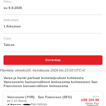
Paluu
su 9.8.2026
Matkustajat
1 Aikuinen
Class
Talous
Etsi lentoja
Päivitetty viimeksi
16. heinäkuuta 2026 klo 23.50 UTC+0
Varaa ja hanki parhaat lentotarjoukset kohteesta
Vancouverin kansainvälinen lentoasema kohteeseen San
Franciscon kansainvälinen lentoasema
Vancouver (YVR)
San Francisco (SFO)
Aloita
US$ 104.49
pe 2.10.
Suora
Hinta/ Pax
Flair Airlines