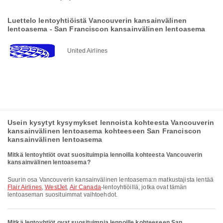
Luettelo lentoyhtiöistä Vancouverin kansainvälinen
lentoasema - San Franciscon kansainvälinen lentoasema
United Airlines
Usein kysytyt kysymykset lennoista kohteesta Vancouverin
kansainvälinen lentoasema kohteeseen San Franciscon
kansainvälinen lentoasema
Mitkä lentoyhtiöt ovat suosituimpia lennoilla kohteesta Vancouverin
kansainvälinen lentoasema?
Suurin osa Vancouverin kansainvälinen lentoasema:n matkustajista lentää
Flair Airlines
,
WestJet
,
Air Canada
-lentoyhtiöillä, jotka ovat tämän
lentoaseman suosituimmat vaihtoehdot.
Mitkä lentoyhtiöt ovat suosituimpia lennoille kohteeseen San