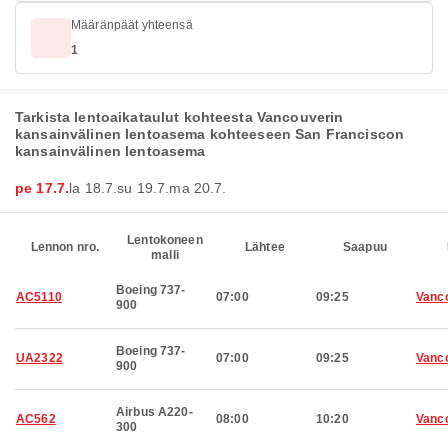
Määränpäät yhteensä
1
Tarkista lentoaikataulut kohteesta Vancouverin
kansainvälinen lentoasema kohteeseen San Franciscon
kansainvälinen lentoasema
pe 17.7.
la 18.7.
su 19.7.
ma 20.7.
Lentokoneen
Lennon nro.
Lähtee
Saapuu
malli
Boeing 737-
AC5110
07:00
09:25
Vanc
900
Boeing 737-
UA2322
07:00
09:25
Vanc
900
Airbus A220-
AC562
08:00
10:20
Vanc
300