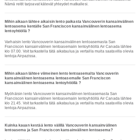
Nämä reitit tarjoavat kätevät yhteydet matkallesi.
Mihin aikaan lähtee aikaisin lento paikasta Vancouverin kansainvälinen
lentoasema kentälle San Franciscon kansainvälinen lentoasema
lentoyhtiöllä ?
Varhaisin lento Vancouverin kansainvälinen lentoasemasta San
Franciscon kansainvälinen lentoasemaiin lentoyhtiöllä Air Canada lähtee
klo 07.00. Voit tarkastella tätä aikataulua ja vertailla muita saatavilla olevia
lentoja Airpazissa.
Mihin aikaan lähtee viimeinen lento lentoasemalta Vancouverin
kansainvälinen lentoasema lentoasemalle San Franciscon
kansainvälinen lentoasema lentoyhtiöllä ?
Myöhäisin lento Vancouverin kansainvälinen lentoasemasta San
Franciscon kansainvälinen lentoasemaiin lentoyhtiöllä Air Canada lähtee
klo 21.45. Voit tarkastella tätä aikataulua ja vertailla muita saatavilla olevia
lentoja Airpazissa.
Kuinka kauan kestää lento välillä Vancouverin kansainvälinen
lentoasema ja San Franciscon kansainvälinen lentoasema?