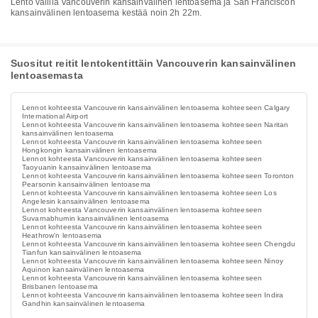
Lento välillä Vancouverin kansainvälinen lentoasema ja San Franciscon
kansainvälinen lentoasema kestää noin 2h 22m.
Suositut reitit lentokentittäin Vancouverin kansainvälinen
lentoasemasta
Lennot kohteesta Vancouverin kansainvälinen lentoasema kohteeseen Calgary
International Airport
Lennot kohteesta Vancouverin kansainvälinen lentoasema kohteeseen Naritan
kansainvälinen lentoasema
Lennot kohteesta Vancouverin kansainvälinen lentoasema kohteeseen
Hongkongin kansainvälinen lentoasema
Lennot kohteesta Vancouverin kansainvälinen lentoasema kohteeseen
Taoyuanin kansainvälinen lentoasema
Lennot kohteesta Vancouverin kansainvälinen lentoasema kohteeseen Toronton
Pearsonin kansainvälinen lentoasema
Lennot kohteesta Vancouverin kansainvälinen lentoasema kohteeseen Los
Angelesin kansainvälinen lentoasema
Lennot kohteesta Vancouverin kansainvälinen lentoasema kohteeseen
Suvarnabhumin kansainvälinen lentoasema
Lennot kohteesta Vancouverin kansainvälinen lentoasema kohteeseen
Heathrow'n lentoasema
Lennot kohteesta Vancouverin kansainvälinen lentoasema kohteeseen Chengdu
Tianfun kansainvälinen lentoasema
Lennot kohteesta Vancouverin kansainvälinen lentoasema kohteeseen Ninoy
Aquinon kansainvälinen lentoasema
Lennot kohteesta Vancouverin kansainvälinen lentoasema kohteeseen
Brisbanen lentoasema
Lennot kohteesta Vancouverin kansainvälinen lentoasema kohteeseen Indira
Gandhin kansainvälinen lentoasema