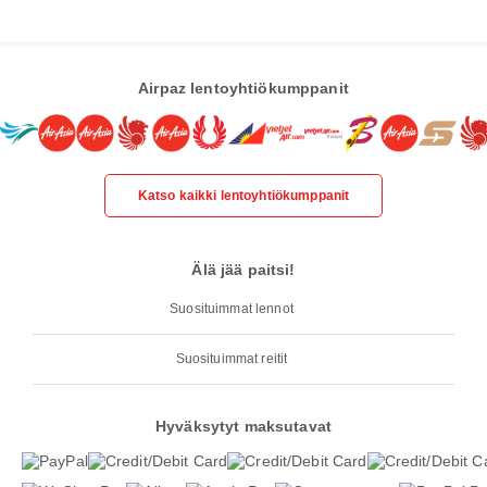
Airpaz lentoyhtiökumppanit
Katso kaikki lentoyhtiökumppanit
Älä jää paitsi!
Suosituimmat lennot
Suosituimmat reitit
Hyväksytyt maksutavat