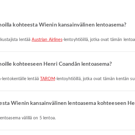
nnoilla kohteesta Wienin kansainvälinen lentoasema?
kustajista lentää
Austrian Airlines
-lentoyhtiöillä, jotka ovat tämän len
nnoille kohteeseen Henri Coandăn lentoasema?
-lentokentälle lentää
TAROM
-lentoyhtiöillä, jotka ovat tämän kentän s
teesta Wienin kansainvälinen lentoasema kohteeseen H
entoasema välillä on 5 lentoa.