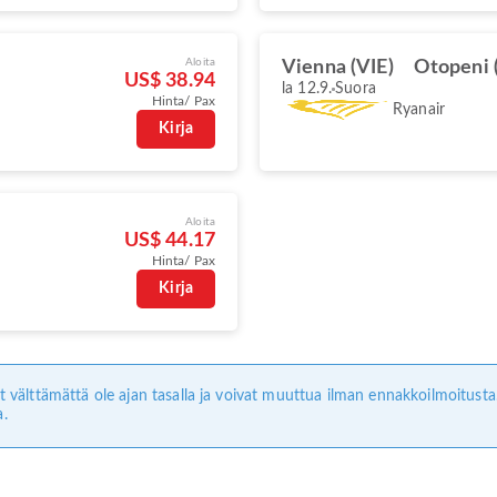
Aloita
Vienna (VIE)
Otopeni 
US$ 38.94
la 12.9.
Suora
Hinta/ Pax
Ryanair
Kirja
Aloita
US$ 44.17
Hinta/ Pax
Kirja
ivät välttämättä ole ajan tasalla ja voivat muuttua ilman ennakkoilmoitus
a.