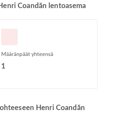
 Henri Coandăn lentoasema
Määränpäät yhteensä
1
 kohteeseen Henri Coandăn