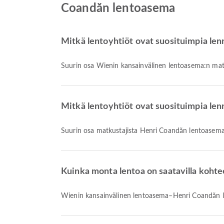
Coandăn lentoasema
Mitkä lentoyhtiöt ovat suosituimpia le
Suurin osa Wienin kansainvälinen lentoasema:n mat
Mitkä lentoyhtiöt ovat suosituimpia le
Suurin osa matkustajista Henri Coandăn lentoasema
Kuinka monta lentoa on saatavilla koh
Wienin kansainvälinen lentoasema–Henri Coandăn l