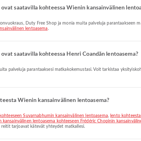
t ovat saatavilla kohteessa Wienin kansainvälinen lent
nsainvälinen lentoasema
.
t ovat saatavilla kohteessa Henri Coandăn lentoasema?
hteesta Wienin kansainvälinen lentoasema?
a kohteeseen Suvarnabhumin kansainvälinen lentoasema
,
lento kohteest
n kansainvälinen lentoasema kohteeseen Frédéric Chopinin kansainväli
itit tarjoavat kätevät yhteydet matkallesi.