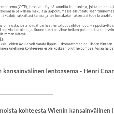
ntoasema (OTP), jossa voit löytää kauniita kaupunkeja, joista on henke
istelemassa paikallisia makuja ja uppoutumassa ainutlaatuiseen tunnelmaan.
 näköaloja rakkaittesi kanssa ja tee lomakokemuksestasi todella unohtu
 alusta, josta löydät parhaat lentolippuvaihtoehdot. Helppokäyttöise
si sopivia lentolippuja. Suunnitteletpa viime hetken pakomatkaa tai hyvin
llisimman kätevä.
ja
jouksia, joiden avulla voit varata lippusi uskomattoman edulliseen hintaan
nen unelmiesi kohteeseen ei ole koskaan ollut helpompaa. Varaa halpa len
in kansainvälinen lentoasema - Henri Co
noista kohteesta Wienin kansainvälinen