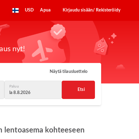
USD
Apua
Kirjaudu sisään/ Rekisteröidy
aus nyt!
Näytä tilausluettelo
Paluu
Etsi
la 8.8.2026
en lentoasema kohteeseen