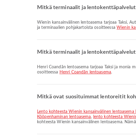
Mitkä terminaalit ja lentokenttäpalvelu
Wienin kansainvälinen lentoasema tarjoaa Taksi, Autonvuokraus, Duty Free Shop ja monia muita palveluja parantaakseen matkakokemustasi. Voit tarkistaa lisätiedot palveluista
ja terminaalien pohjakartoista osoitteessa
Wienin ka
Mitkä terminaalit ja lentokenttäpalvelu
Henri Coandăn lentoasema tarjoaa Taksi ja monia muita palveluja parantaaksesi matkakokemustasi. Voit tarkistaa yksityiskohtaiset tiedot palveluista ja terminaalien kartoista
osoitteessa
Henri Coandăn lentoasema
.
Mitkä ovat suosituimmat lentoreitit ko
lento kohteesta Wienin kansainvälinen lentoasem
Kööpenhaminan lentoasema
,
lento kohteesta Wieni
kohteesta Wienin kansainvälinen lentoasema. Nämä re