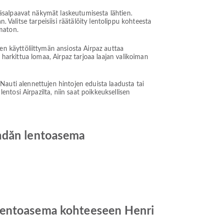
äsalpaavat näkymät laskeutumisesta lähtien.
 Valitse tarpeisiisi räätälöity lentolippu kohteesta
maton.
n käyttöliittymän ansiosta Airpaz auttaa
 harkittua lomaa, Airpaz tarjoaa laajan valikoiman
. Nauti alennettujen hintojen eduista laadusta tai
tosi Airpazilta, niin saat poikkeuksellisen
andăn lentoasema
 lentoasema kohteeseen Henri