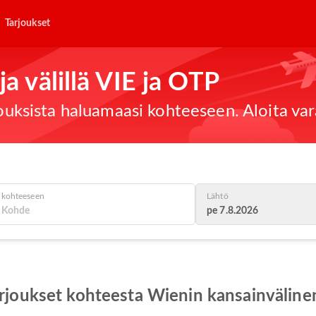
Tarjoukset
ja välillä VIE ja OTP
jouksista haluamaasi kohteeseen. Aloita var
kohteeseen
Lähtö
pe 7.8.2026
tarjoukset kohteesta Wienin kansainvälin