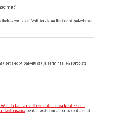
oasema?
a Wienin kansainvälinen lentoasema kohteeseen
nen lentoasema
ovat suosituimmat lentokenttäreitit