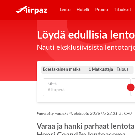
Lento
Hotelli
Promo
Tilaukset
Löydä edullisia lento
Nauti eksklusiivisista lentotar
Edestakainen matka
Talous
1 Matkustaja
Mistä
Päivitetty viimeksi
4. elokuuta 2026 klo 22.31 UTC+0
Varaa ja hanki parhaat lento