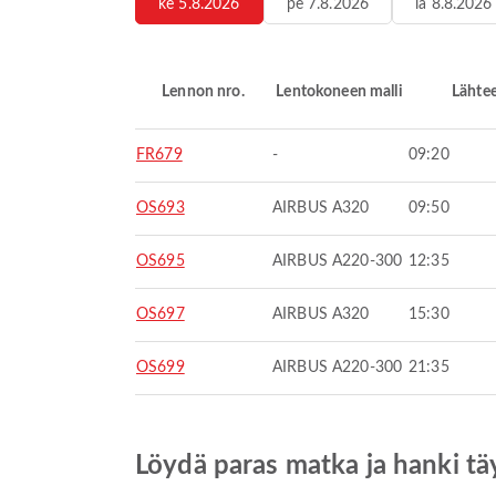
ke 5.8.2026
pe 7.8.2026
la 8.8.2026
Lennon nro.
Lentokoneen malli
Lähte
FR679
-
09:20
OS693
AIRBUS A320
09:50
OS695
AIRBUS A220-300
12:35
OS697
AIRBUS A320
15:30
OS699
AIRBUS A220-300
21:35
Löydä paras matka ja hanki t