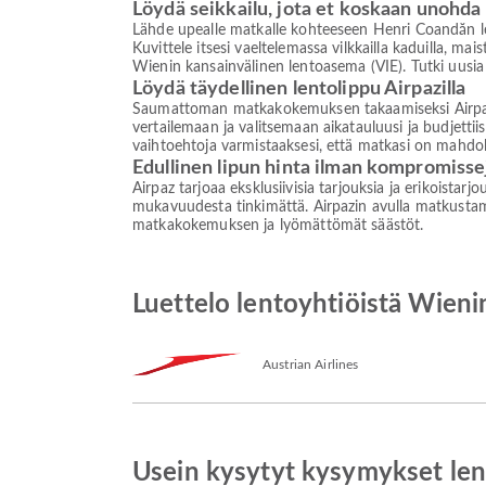
Löydä seikkailu, jota et koskaan unohda
Lähde upealle matkalle kohteeseen Henri Coandăn le
Kuvittele itsesi vaeltelemassa vilkkailla kaduilla, ma
Wienin kansainvälinen lentoasema (VIE). Tutki uusia
Löydä täydellinen lentolippu Airpazilla
Saumattoman matkakokemuksen takaamiseksi Airpaz on
vertailemaan ja valitsemaan aikatauluusi ja budjettii
vaihtoehtoja varmistaaksesi, että matkasi on mahdo
Edullinen lipun hinta ilman kompromisse
Airpaz tarjoaa eksklusiivisia tarjouksia ja erikoistar
mukavuudesta tinkimättä. Airpazin avulla matkustami
matkakokemuksen ja lyömättömät säästöt.
Luettelo lentoyhtiöistä Wien
Austrian Airlines
Usein kysytyt kysymykset len