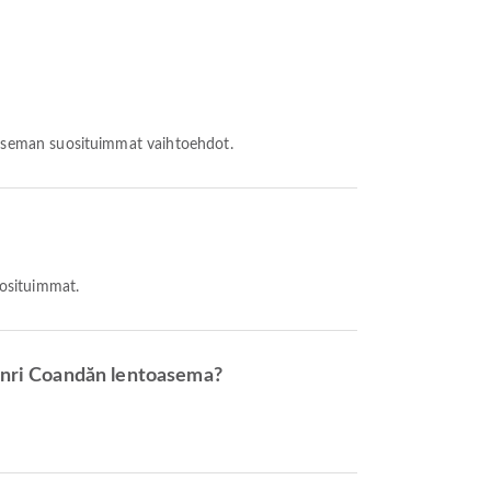
toaseman suosituimmat vaihtoehdot.
uosituimmat.
enri Coandăn lentoasema?