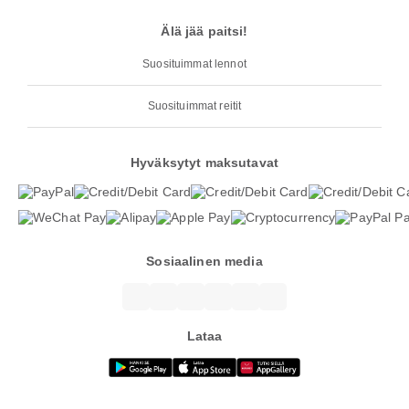
Älä jää paitsi!
Suosituimmat lennot
Suosituimmat reitit
Hyväksytyt maksutavat
Sosiaalinen media
Lataa