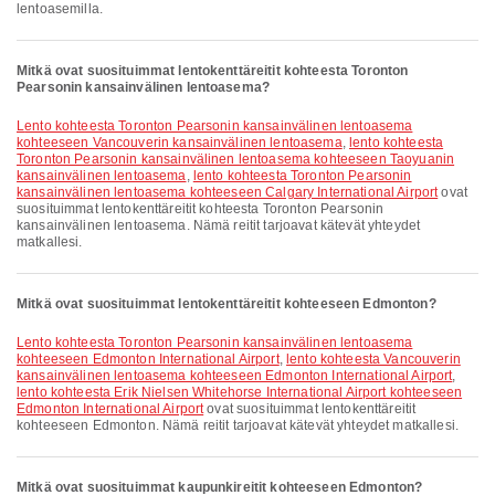
lentoasemilla.
Mitkä ovat suosituimmat lentokenttäreitit kohteesta Toronton
Pearsonin kansainvälinen lentoasema?
lento kohteesta Toronton Pearsonin kansainvälinen lentoasema
kohteeseen Vancouverin kansainvälinen lentoasema
,
lento kohteesta
Toronton Pearsonin kansainvälinen lentoasema kohteeseen Taoyuanin
kansainvälinen lentoasema
,
lento kohteesta Toronton Pearsonin
kansainvälinen lentoasema kohteeseen Calgary International Airport
ovat
suosituimmat lentokenttäreitit kohteesta Toronton Pearsonin
kansainvälinen lentoasema. Nämä reitit tarjoavat kätevät yhteydet
matkallesi.
Mitkä ovat suosituimmat lentokenttäreitit kohteeseen Edmonton?
lento kohteesta Toronton Pearsonin kansainvälinen lentoasema
kohteeseen Edmonton International Airport
,
lento kohteesta Vancouverin
kansainvälinen lentoasema kohteeseen Edmonton International Airport
,
lento kohteesta Erik Nielsen Whitehorse International Airport kohteeseen
Edmonton International Airport
ovat suosituimmat lentokenttäreitit
kohteeseen Edmonton. Nämä reitit tarjoavat kätevät yhteydet matkallesi.
Mitkä ovat suosituimmat kaupunkireitit kohteeseen Edmonton?