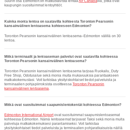
Suurin osa Edmonton:iin matkustavista lentää
Air Canada
illa, jotka ovat
kaupungin suosituimmat lentoyhtiöt.
Kuinka monta lentoa on saatavilla kohteesta Toronton Pearsonin
kansainvälinen lentoasema kohteeseen Edmonton?
Toronton Pearsonin kansainvälinen lentoasema–Edmonton välillä on 30
lentoa.
Mitkä terminaalit ja lentoaseman palvelut ovat saatavilla kohteessa
Toronton Pearsonin kansainvälinen lentoasema?
Toronton Pearsonin kansainvälinen lentoasema tarjoaa Ruokailu, Duty
Free Shop, Odotusalue sekä monia muita mukavuuksia parantaakseen
matkakokemustasi. Voit tarkistaa yksityiskohtaiset tiedot palveluista ja
terminaalien pohjapiirroksista osoitteessa
Toronton Pearsonin
kansainvälinen lentoasema
.
Mitkä ovat suosituimmat saapumislentokentät kohteessa Edmonton?
Edmonton International Airport
ovat suosituimmat saapumislentoasemat
kohteessa Edmonton. Nämä lentoasemat tarjoavat Taksi sekä monia muita
palveluja matkakokemuksesi parantamiseksi. Voit tarkistaa
yksityiskohtaiset tiedot palveluista ja terminaalien pohjaratkaisuista näillä