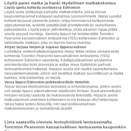
Löydä paras matka ja hanki täydellinen matkakokemus
Löydä upeita kohteita osoitteessa Edmonton
Löydä uusia seikkailuja parhailla matkakohteilla, joissa eloisat
kaupunkimaisemat kohtaavat rauhallisia luonnonihmeitä. Nämä suositut
kohteet tarjoavat jokaiselle jotakin, olitpa kiinnostunut kulttuurisesta
uppoutumisesta, sydäntä jyskyttävästä jännityksestä tai rauhallisesta
pakopaikasta. Löydät paljon aktiviteetteja, joista jokainen lupaa jättää
sinulle pysyviä muistoja. Varmista lippusi nyt lentokentältä Toronton
Pearsonin kansainvälinen lentoasema (YEG) kohteeseen Edmonton ja
valmistaudu matkaan, joka on täynnä ihania muistoja.
Airpaz tarjoaa helpon ja sujuvan lippuvarauksen
Luotettuna verkkomatkakumppanina Airpaz tekee lentosi varaamisesta
kohteesta Toronton Pearsonin kansainvälinen lentoasema (YEG)
kohteeseen Edmonton vaivatonta. Käyttäjäystävällinen alustamme
yksinkertaistaa koko prosessia ja auttaa sinua löytämään parhaat
lentovaihtoehdot hetkessä. Airpazin avulla voit nauttia saumattomasta
varauskokemuksesta, jolloin voit keskittyä matkasi suunnitteluun ja löytää
kaikkea, mitä kohteellasi on tarjota.
Varaa lippusi Edmonton poikkeuksellisiin hintoihin
Airpaz tarjoaa eksklusiivisia tarjouksia ja erikoistarjouksia, joiden avulla
voit varata lippusi uskomattoman edulliseen hintaan. Nauti alennettujen
hintojen eduista laadusta tai mukavuudesta tinkimättä. Airpazin avulla
matkustaminen unelmiesi kohteeseen ei ole koskaan ollut helpompaa.
Varaa halpa lentosi Airpazilta, niin saat poikkeuksellisen
matkakokemuksen ja lyömättömät säästöt.
Lista saatavilla olevista lentoyhtiöistä lentoasemalta
Toronton Pearsonin kansainvälinen lentoasema kaupunkiin