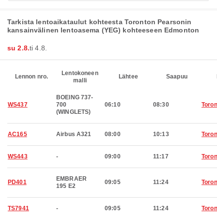
Tarkista lentoaikataulut kohteesta Toronton Pearsonin
kansainvälinen lentoasema (YEG) kohteeseen Edmonton
su 2.8.
ti 4.8.
Lentokoneen
Lennon nro.
Lähtee
Saapuu
malli
BOEING 737-
WS437
700
06:10
08:30
Toron
(WINGLETS)
AC165
Airbus A321
08:00
10:13
Toron
WS443
-
09:00
11:17
Toron
EMBRAER
PD401
09:05
11:24
Toron
195 E2
TS7941
-
09:05
11:24
Toron