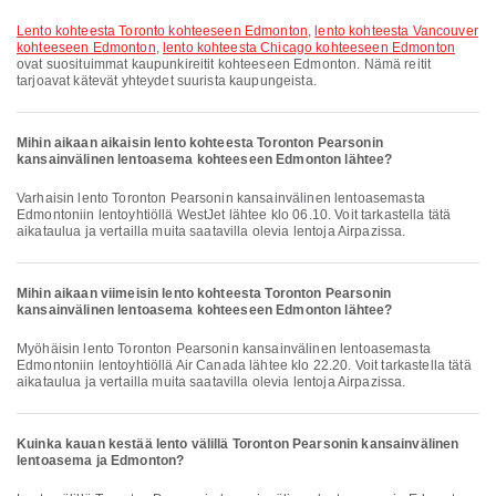
lento kohteesta Toronto kohteeseen Edmonton
,
lento kohteesta Vancouver
kohteeseen Edmonton
,
lento kohteesta Chicago kohteeseen Edmonton
ovat suosituimmat kaupunkireitit kohteeseen Edmonton. Nämä reitit
tarjoavat kätevät yhteydet suurista kaupungeista.
Mihin aikaan aikaisin lento kohteesta Toronton Pearsonin
kansainvälinen lentoasema kohteeseen Edmonton lähtee?
Varhaisin lento Toronton Pearsonin kansainvälinen lentoasemasta
Edmontoniin lentoyhtiöllä WestJet lähtee klo 06.10. Voit tarkastella tätä
aikataulua ja vertailla muita saatavilla olevia lentoja Airpazissa.
Mihin aikaan viimeisin lento kohteesta Toronton Pearsonin
kansainvälinen lentoasema kohteeseen Edmonton lähtee?
Myöhäisin lento Toronton Pearsonin kansainvälinen lentoasemasta
Edmontoniin lentoyhtiöllä Air Canada lähtee klo 22.20. Voit tarkastella tätä
aikataulua ja vertailla muita saatavilla olevia lentoja Airpazissa.
Kuinka kauan kestää lento välillä Toronton Pearsonin kansainvälinen
lentoasema ja Edmonton?