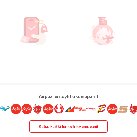
Airpaz lentoyhtiökumppanit
Katso kaikki lentoyhtiökumppanit