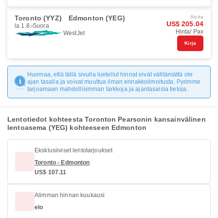
Toronto (YYZ)
Edmonton (YEG)
Aloita
US$ 205.04
la 1.8.
Suora
Hinta/ Pax
WestJet
Kirja
Huomaa, että tällä sivulla luetellut hinnat eivät välttämättä ole
ajan tasalla ja voivat muuttua ilman ennakkoilmoitusta. Pyrimme
tarjoamaan mahdollisimman tarkkoja ja ajantasaisia tietoja.
Lentotiedot kohteesta Toronton Pearsonin kansainvälinen
lentoasema (YEG) kohteeseen Edmonton
Eksklusiiviset lentotarjoukset
Toronto - Edmonton
US$ 107.11
Alimman hinnan kuukausi
elo