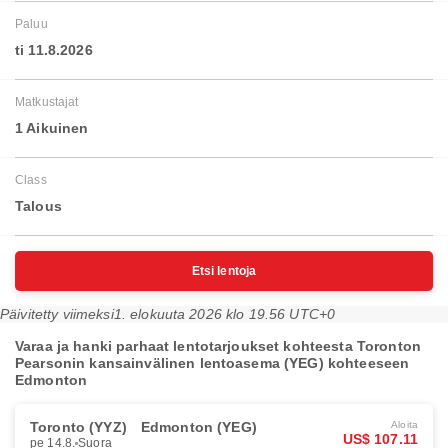
Paluu
ti 11.8.2026
Matkustajat
1 Aikuinen
Class
Talous
Etsi lentoja
Päivitetty viimeksi
1. elokuuta 2026 klo 19.56 UTC+0
Varaa ja hanki parhaat lentotarjoukset kohteesta Toronton
Pearsonin kansainvälinen lentoasema (YEG) kohteeseen
Edmonton
Toronto (YYZ)
Edmonton (YEG)
Aloita
US$ 107.11
pe 14.8.
Suora