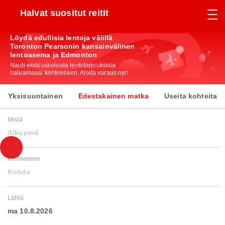
Halvat suositut reitit
Löydä edullisia lentoja välillä
Toronton Pearsonin kansainvälinen
lentoasema ja Edmonton
Nauti eksklusiivisista lentotarjouksista
haluamaasi kohteeseen. Aloita varaus nyt!
Yksisuuntainen
Edestakainen matka
Useita kohteita
Mistä
Alkuperä
kohteeseen
Kohde
Lähtö
ma 10.8.2026