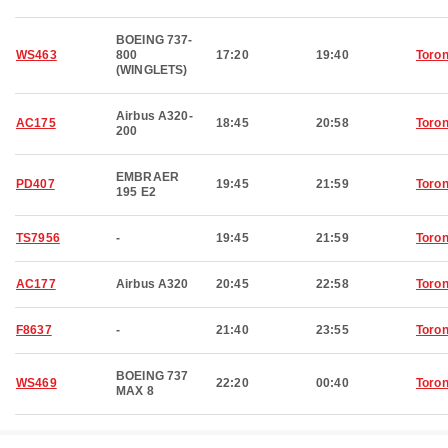
BOEING 737-
WS463
800
17:20
19:40
Toron
(WINGLETS)
Airbus A320-
AC175
18:45
20:58
Toron
200
EMBRAER
PD407
19:45
21:59
Toron
195 E2
TS7956
-
19:45
21:59
Toron
AC177
Airbus A320
20:45
22:58
Toron
F8637
-
21:40
23:55
Toron
BOEING 737
WS469
22:20
00:40
Toron
MAX 8