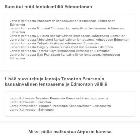
Suositut reitit lentokentiltä Edmontonan
Lennot kohteesta Vancouverin kansainvälinen lentoasema kohteeseen
Edmonton
Lennot kohteesta Montréal Trudeaun kansainvälinen lentoasema kohteeseen
Edmonton
Lennot kohteesta O'Haren kansainvälinen lentoasema kohteeseen Edmonton
Lennot kohteesta Abbotsford kansainvälinen lentoasema kohteeseen Edmonton
Lennot kohteesta Yellowknife Airport kohteeseen Edmonton
Lennot kohteesta Calgary International Airport kohteeseen Edmonton
Lennot kohteesta Toronto Cityn lentoasema kohteeseen Edmonton
Lennot kohteesta San Franciscon kansainvälinen lentoasema kohteeseen
Edmonton
Lisää suositeltuja lentoja Toronton Pearsonin
kansainvälinen lentoasema ja Edmonton välillä
Lento Kohteesta Toronton Pearsonin Kansainvälinen Lentoasema
Lento Kohteesta Edmonton
Lento Kohteeseen Toronton Pearsonin Kansainvälinen Lentoasema
Lento Kohteeseen Edmonton
Miksi pitää matkustaa Airpazin kanssa