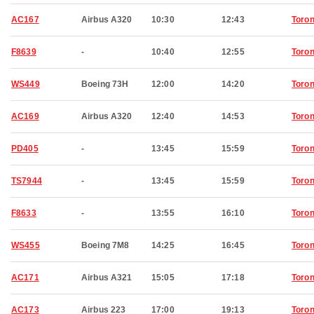
AC167
Airbus A320
10:30
12:43
Toron
F8639
-
10:40
12:55
Toron
WS449
Boeing 73H
12:00
14:20
Toron
AC169
Airbus A320
12:40
14:53
Toron
PD405
-
13:45
15:59
Toron
TS7944
-
13:45
15:59
Toron
F8633
-
13:55
16:10
Toron
WS455
Boeing 7M8
14:25
16:45
Toron
AC171
Airbus A321
15:05
17:18
Toron
AC173
Airbus 223
17:00
19:13
Toron