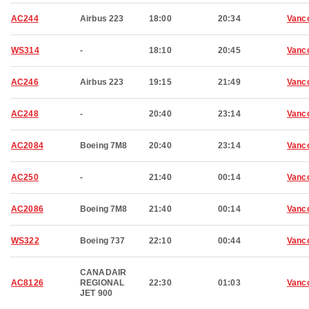
AC244
Airbus 223
18:00
20:34
Vanc
WS314
-
18:10
20:45
Vanc
AC246
Airbus 223
19:15
21:49
Vanc
AC248
-
20:40
23:14
Vanc
AC2084
Boeing 7M8
20:40
23:14
Vanc
AC250
-
21:40
00:14
Vanc
AC2086
Boeing 7M8
21:40
00:14
Vanc
WS322
Boeing 737
22:10
00:44
Vanc
CANADAIR
AC8126
REGIONAL
22:30
01:03
Vanc
JET 900