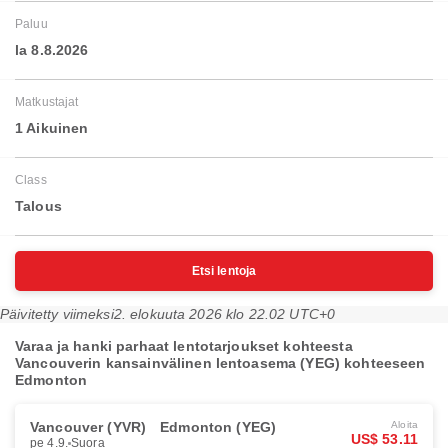
Paluu
la 8.8.2026
Matkustajat
1 Aikuinen
Class
Talous
Etsi lentoja
Päivitetty viimeksi
2. elokuuta 2026 klo 22.02 UTC+0
Varaa ja hanki parhaat lentotarjoukset kohteesta
Vancouverin kansainvälinen lentoasema (YEG) kohteeseen
Edmonton
Vancouver (YVR)
Edmonton (YEG)
Aloita
US$ 53.11
pe 4.9.
Suora