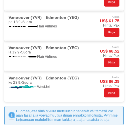
Kirja
Vancouver (YVR)
Edmonton (YEG)
Aloita
US$ 61.75
pe 18.9.
Suora
Hinta/ Pax
Flair Airlines
Kirja
Vancouver (YVR)
Edmonton (YEG)
Aloita
US$ 68.52
la 19.9.
Suora
Hinta/ Pax
Flair Airlines
Kirja
Vancouver (YVR)
Edmonton (YEG)
Aloita
US$ 86.39
ke 23.9.
Suora
Hinta/ Pax
WestJet
Kirja
Huomaa, että tällä sivulla luetellut hinnat eivät välttämättä ole
ajan tasalla ja voivat muuttua ilman ennakkoilmoitusta. Pyrimme
tarjoamaan mahdollisimman tarkkoja ja ajantasaisia tietoja.