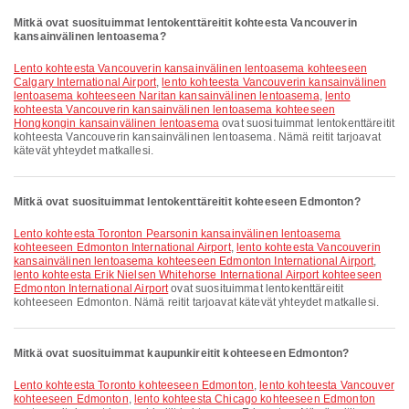
Mitkä ovat suosituimmat lentokenttäreitit kohteesta Vancouverin
kansainvälinen lentoasema?
lento kohteesta Vancouverin kansainvälinen lentoasema kohteeseen
Calgary International Airport
,
lento kohteesta Vancouverin kansainvälinen
lentoasema kohteeseen Naritan kansainvälinen lentoasema
,
lento
kohteesta Vancouverin kansainvälinen lentoasema kohteeseen
Hongkongin kansainvälinen lentoasema
ovat suosituimmat lentokenttäreitit
kohteesta Vancouverin kansainvälinen lentoasema. Nämä reitit tarjoavat
kätevät yhteydet matkallesi.
Mitkä ovat suosituimmat lentokenttäreitit kohteeseen Edmonton?
lento kohteesta Toronton Pearsonin kansainvälinen lentoasema
kohteeseen Edmonton International Airport
,
lento kohteesta Vancouverin
kansainvälinen lentoasema kohteeseen Edmonton International Airport
,
lento kohteesta Erik Nielsen Whitehorse International Airport kohteeseen
Edmonton International Airport
ovat suosituimmat lentokenttäreitit
kohteeseen Edmonton. Nämä reitit tarjoavat kätevät yhteydet matkallesi.
Mitkä ovat suosituimmat kaupunkireitit kohteeseen Edmonton?
lento kohteesta Toronto kohteeseen Edmonton
,
lento kohteesta Vancouver
kohteeseen Edmonton
,
lento kohteesta Chicago kohteeseen Edmonton