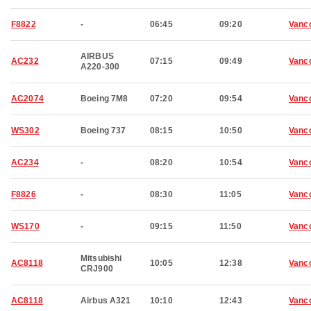
F8822
-
06:45
09:20
Vanc
AIRBUS
AC232
07:15
09:49
Vanc
A220-300
AC2074
Boeing 7M8
07:20
09:54
Vanc
WS302
Boeing 737
08:15
10:50
Vanc
AC234
-
08:20
10:54
Vanc
F8826
-
08:30
11:05
Vanc
WS170
-
09:15
11:50
Vanc
Mitsubishi
AC8118
10:05
12:38
Vanc
CRJ900
AC8118
Airbus A321
10:10
12:43
Vanc