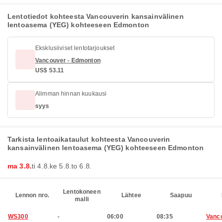
Lentotiedot kohteesta Vancouverin kansainvälinen
lentoasema (YEG) kohteeseen Edmonton
Eksklusiiviset lentotarjoukset
Vancouver - Edmonton
US$ 53.11
Alimman hinnan kuukausi
syys
Tarkista lentoaikataulut kohteesta Vancouverin
kansainvälinen lentoasema (YEG) kohteeseen Edmonton
ma 3.8.
ti 4.8.
ke 5.8.
to 6.8.
Lentokoneen
Lennon nro.
Lähtee
Saapuu
malli
WS300
-
06:00
08:35
Vanc