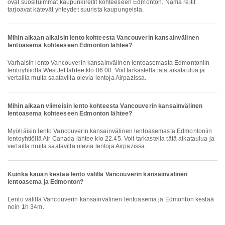
ovat suosituimmat kaupunkireitit kohteeseen Edmonton. Nämä reitit
tarjoavat kätevät yhteydet suurista kaupungeista.
Mihin aikaan aikaisin lento kohteesta Vancouverin kansainvälinen
lentoasema kohteeseen Edmonton lähtee?
Varhaisin lento Vancouverin kansainvälinen lentoasemasta Edmontoniin
lentoyhtiöllä WestJet lähtee klo 06.00. Voit tarkastella tätä aikataulua ja
vertailla muita saatavilla olevia lentoja Airpazissa.
Mihin aikaan viimeisin lento kohteesta Vancouverin kansainvälinen
lentoasema kohteeseen Edmonton lähtee?
Myöhäisin lento Vancouverin kansainvälinen lentoasemasta Edmontoniin
lentoyhtiöllä Air Canada lähtee klo 22.45. Voit tarkastella tätä aikataulua ja
vertailla muita saatavilla olevia lentoja Airpazissa.
Kuinka kauan kestää lento välillä Vancouverin kansainvälinen
lentoasema ja Edmonton?
Lento välillä Vancouverin kansainvälinen lentoasema ja Edmonton kestää
noin 1h 34m.