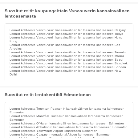
Suositut reitit kaupungeittain Vancouverin kansainvälinen
lentoasemasta
Lennot kohteesta Vancouverin kansainvälinen lentoasema kohteeseen Calgary
Lennot kohteesta Vancouverin kansainvälinen lentoasema kohteeseen Tokyo
Lennot kohteesta Vancouverin kansainvälinen lentoasema kohteeseen Hong
Kong
Lennot kohteesta Vancouverin kansainvälinen lentoasema kohteeseen Los
Angeles
Lennot kohteesta Vancouverin kansainvälinen lentoasema kohteeseen Toronto
Lennot kohteesta Vancouverin kansainvälinen lentoasema kohteeseen Manila
Lennot kohteesta Vancouverin kansainvälinen lentoasema kohteeseen Seoul
Lennot kohteesta Vancouverin kansainvälinen lentoasema kohteeseen Bangkok
Lennot kohteesta Vancouverin kansainvälinen lentoasema kohteeseen London
Lennot kohteesta Vancouverin kansainvälinen lentoasema kohteeseen New
Delhi
Suositut reitit lentokentiltä Edmontonan
Lennot kohteesta Toronton Pearsonin kansainvälinen lentoasema kohteeseen
Edmonton
Lennot kohteesta Montréal Trudeaun kansainvälinen lentoasema kohteeseen
Edmonton
Lennot kohteesta O'Haren kansainvälinen lentoasema kohteeseen Edmonton
Lennot kohteesta Abbotsford kansainvälinen lentoasema kohteeseen Edmonton
Lennot kohteesta Yellowknife Airport kohteeseen Edmonton
Lennot kohteesta Calgary International Airport kohteeseen Edmonton