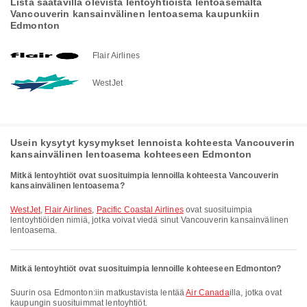
Lista saatavilla olevista lentoyhtiöistä lentoasemalta
Vancouverin kansainvälinen lentoasema kaupunkiin
Edmonton
Flair Airlines
WestJet
Usein kysytyt kysymykset lennoista kohteesta Vancouverin
kansainvälinen lentoasema kohteeseen Edmonton
Mitkä lentoyhtiöt ovat suosituimpia lennoilla kohteesta Vancouverin
kansainvälinen lentoasema?
WestJet
,
Flair Airlines
,
Pacific Coastal Airlines
ovat suosituimpia
lentoyhtiöiden nimiä, jotka voivat viedä sinut Vancouverin kansainvälinen
lentoasema.
Mitkä lentoyhtiöt ovat suosituimpia lennoille kohteeseen Edmonton?
Suurin osa Edmonton:iin matkustavista lentää
Air Canada
illa, jotka ovat
kaupungin suosituimmat lentoyhtiöt.