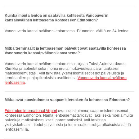
Kuinka monta lentoa on saatavilla kohteesta Vancouverin
kansainvälinen lentoasema kohteeseen Edmonton?
Vancouverin kansainvälinen lentoasema–Edmonton välillä on 34 lentoa.
Mitkä terminaalit ja lentoaseman palvelut ovat saatavilla kohteessa
Vancouverin kansainvälinen lentoasema?
Vancouverin kansainvälinen lentoasema tarjoaa Taksi, Autonvuokraus,
Klinikka ja apteekit sekä monia muita mukavuuksia parantaakseen
matkakokemustasi. Voit tarkistaa yksityiskohtaiset tiedot palveluista ja
terminaalien pohjapiirroksista osoitteessa
Vancouverin kansainvälinen
lentoasema
.
Mitkä ovat suosituimmat saapumislentokentät kohteessa Edmonton?
Edmonton International Airport
ovat suosituimmat saapumislentoasemat
kohteessa Edmonton. Nämä lentoasemat tarjoavat Taksi sekä monia muita
palveluja matkakokemuksesi parantamiseksi. Voit tarkistaa
yksityiskohtaiset tiedot palveluista ja terminaalien pohjaratkaisuista näillä
lentoasemilla.