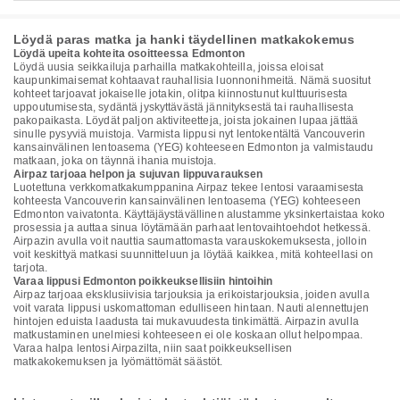
Löydä paras matka ja hanki täydellinen matkakokemus
Löydä upeita kohteita osoitteessa Edmonton
Löydä uusia seikkailuja parhailla matkakohteilla, joissa eloisat
kaupunkimaisemat kohtaavat rauhallisia luonnonihmeitä. Nämä suositut
kohteet tarjoavat jokaiselle jotakin, olitpa kiinnostunut kulttuurisesta
uppoutumisesta, sydäntä jyskyttävästä jännityksestä tai rauhallisesta
pakopaikasta. Löydät paljon aktiviteetteja, joista jokainen lupaa jättää
sinulle pysyviä muistoja. Varmista lippusi nyt lentokentältä Vancouverin
kansainvälinen lentoasema (YEG) kohteeseen Edmonton ja valmistaudu
matkaan, joka on täynnä ihania muistoja.
Airpaz tarjoaa helpon ja sujuvan lippuvarauksen
Luotettuna verkkomatkakumppanina Airpaz tekee lentosi varaamisesta
kohteesta Vancouverin kansainvälinen lentoasema (YEG) kohteeseen
Edmonton vaivatonta. Käyttäjäystävällinen alustamme yksinkertaistaa koko
prosessia ja auttaa sinua löytämään parhaat lentovaihtoehdot hetkessä.
Airpazin avulla voit nauttia saumattomasta varauskokemuksesta, jolloin
voit keskittyä matkasi suunnitteluun ja löytää kaikkea, mitä kohteellasi on
tarjota.
Varaa lippusi Edmonton poikkeuksellisiin hintoihin
Airpaz tarjoaa eksklusiivisia tarjouksia ja erikoistarjouksia, joiden avulla
voit varata lippusi uskomattoman edulliseen hintaan. Nauti alennettujen
hintojen eduista laadusta tai mukavuudesta tinkimättä. Airpazin avulla
matkustaminen unelmiesi kohteeseen ei ole koskaan ollut helpompaa.
Varaa halpa lentosi Airpazilta, niin saat poikkeuksellisen
matkakokemuksen ja lyömättömät säästöt.