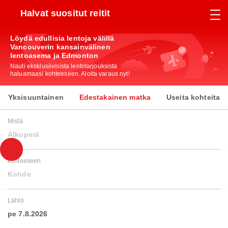
Halvat suositut reitit
Löydä edullisia lentoja välillä
Vancouverin kansainvälinen
lentoasema ja Edmonton
Nauti eksklusiivisista lentotarjouksista
haluamaasi kohteeseen. Aloita varaus nyt!
Yksisuuntainen
Edestakainen matka
Useita kohteita
Mistä
Alkuperä
kohteeseen
Kohde
Lähtö
pe 7.8.2026