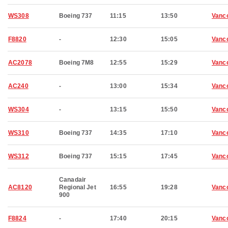
WS308
Boeing 737
11:15
13:50
Vanc
F8820
-
12:30
15:05
Vanc
AC2078
Boeing 7M8
12:55
15:29
Vanc
AC240
-
13:00
15:34
Vanc
WS304
-
13:15
15:50
Vanc
WS310
Boeing 737
14:35
17:10
Vanc
WS312
Boeing 737
15:15
17:45
Vanc
Canadair
AC8120
Regional Jet
16:55
19:28
Vanc
900
F8824
-
17:40
20:15
Vanc