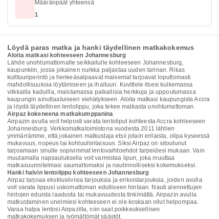
Määränpäät yhteensä
1
Löydä paras matka ja hanki täydellinen matkakokemus
Aloita matkasi kohteeseen Johannesburg
Lähde unohtumattomalle seikkailulle kohteeseen Johannesburg,
kaupunkiin, jossa jokainen nurkka paljastaa uuden tarinan. Rikas
kulttuuriperintö ja henkeäsalpaavat maisemat tarjoavat loputtomasti
mahdollisuuksia löytämiseen ja ihailuun. Kuvittele itsesi kulkemassa
vilkkailla kaduilla, maistamassa paikallisia herkkuja ja uppoutumassa
kaupungin ainutlaatuiseen viehätykseen. Aloita matkasi kaupungista Accra
ja löydä täydellinen lentolippu, joka tekee matkasta unohtumattoman.
Airpaz kokeneena matkakumppanina
Airpazin avulla voit helposti varata lentoliput kohteesta Accra kohteeseen
Johannesburg. Verkkomatkatoimistona vuodesta 2011 lähtien
ymmärrämme, että jokainen matkustaja etsii jotain erilaista, olipa kyseessä
mukavuus, nopeus tai kohtuuhintaisuus. Siksi Airpaz on sitoutunut
tarjoamaan sinulle sopivimmat lentovaihtoehdot tarpeidesi mukaan. Vain
muutamalla napsautuksella voit varmistaa lipun, joka muuttaa
matkasuunnitelmasi saumattomaksi ja nautinnolliseksi kokemukseksi.
Hanki halvin lentolippu kohteeseen Johannesburg
Airpaz tarjoaa eksklusiivisia tarjouksia ja erikoistarjouksia, joiden avulla
voit varata lippusi uskomattoman edulliseen hintaan. Nauti alennettujen
hintojen eduista laadusta tai mukavuudesta tinkimättä. Airpazin avulla
matkustaminen unelmiesi kohteeseen ei ole koskaan ollut helpompaa.
Varaa halpa lentosi Airpazilta, niin saat poikkeuksellisen
matkakokemuksen ja lyömättömät säästöt.