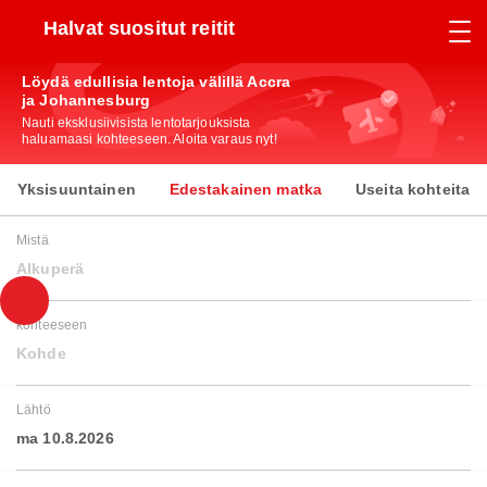
Halvat suositut reitit
Löydä edullisia lentoja välillä Accra
ja Johannesburg
Nauti eksklusiivisista lentotarjouksista
haluamaasi kohteeseen. Aloita varaus nyt!
Yksisuuntainen
Edestakainen matka
Useita kohteita
Mistä
Alkuperä
kohteeseen
Kohde
Lähtö
ma 10.8.2026