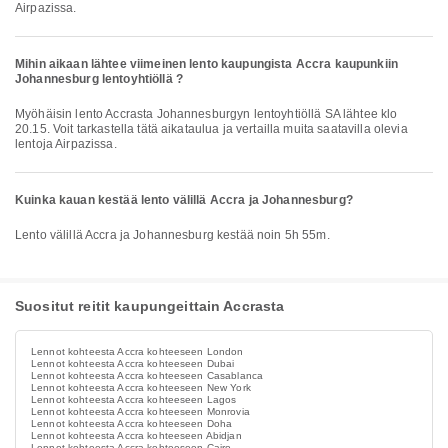
Airpazissa.
Mihin aikaan lähtee viimeinen lento kaupungista Accra kaupunkiin
Johannesburg lentoyhtiöllä ?
Myöhäisin lento Accrasta Johannesburgyn lentoyhtiöllä SA lähtee klo
20.15. Voit tarkastella tätä aikataulua ja vertailla muita saatavilla olevia
lentoja Airpazissa.
Kuinka kauan kestää lento välillä Accra ja Johannesburg?
Lento välillä Accra ja Johannesburg kestää noin 5h 55m.
Suositut reitit kaupungeittain Accrasta
Lennot kohteesta Accra kohteeseen London
Lennot kohteesta Accra kohteeseen Dubai
Lennot kohteesta Accra kohteeseen Casablanca
Lennot kohteesta Accra kohteeseen New York
Lennot kohteesta Accra kohteeseen Lagos
Lennot kohteesta Accra kohteeseen Monrovia
Lennot kohteesta Accra kohteeseen Doha
Lennot kohteesta Accra kohteeseen Abidjan
Lennot kohteesta Accra kohteeseen Cairo