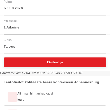
Paluu
ti 11.8.2026
Matkustajat
1 Aikuinen
Class
Talous
Etsi lentoja
Päivitetty viimeksi
4. elokuuta 2026 klo 23.58 UTC+0
Lentotiedot kohteesta Accra kohteeseen Johannesburg
Alimman hinnan kuukausi
joulu