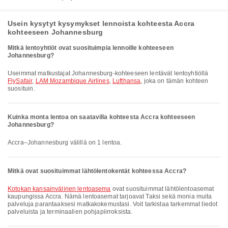
Usein kysytyt kysymykset lennoista kohteesta Accra
kohteeseen Johannesburg
Mitkä lentoyhtiöt ovat suosituimpia lennoille kohteeseen
Johannesburg?
Useimmat matkustajat Johannesburg-kohteeseen lentävät lentoyhtiöllä
FlySafair
,
LAM Mozambique Airlines
,
Lufthansa
, joka on tämän kohteen
suosituin.
Kuinka monta lentoa on saatavilla kohteesta Accra kohteeseen
Johannesburg?
Accra–Johannesburg välillä on 1 lentoa.
Mitkä ovat suosituimmat lähtölentokentät kohteessa Accra?
Kotokan kansainvälinen lentoasema
ovat suosituimmat lähtölentoasemat
kaupungissa Accra. Nämä lentoasemat tarjoavat Taksi sekä monia muita
palveluja parantaaksesi matkakokemustasi. Voit tarkistaa tarkemmat tiedot
palveluista ja terminaalien pohjapiirroksista.