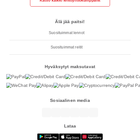
Katso kaikki lentoyhtiökumppanit
Älä jää paitsi!
Suosituimmat lennot
Suosituimmat reitit
Hyväksytyt maksutavat
Sosiaalinen media
Lataa