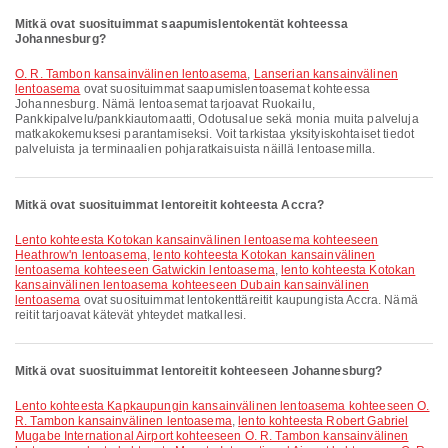
Mitkä ovat suosituimmat saapumislentokentät kohteessa
Johannesburg?
O. R. Tambon kansainvälinen lentoasema
,
Lanserian kansainvälinen
lentoasema
ovat suosituimmat saapumislentoasemat kohteessa
Johannesburg. Nämä lentoasemat tarjoavat Ruokailu,
Pankkipalvelu/pankkiautomaatti, Odotusalue sekä monia muita palveluja
matkakokemuksesi parantamiseksi. Voit tarkistaa yksityiskohtaiset tiedot
palveluista ja terminaalien pohjaratkaisuista näillä lentoasemilla.
Mitkä ovat suosituimmat lentoreitit kohteesta Accra?
lento kohteesta Kotokan kansainvälinen lentoasema kohteeseen
Heathrow'n lentoasema
,
lento kohteesta Kotokan kansainvälinen
lentoasema kohteeseen Gatwickin lentoasema
,
lento kohteesta Kotokan
kansainvälinen lentoasema kohteeseen Dubain kansainvälinen
lentoasema
ovat suosituimmat lentokenttäreitit kaupungista Accra. Nämä
reitit tarjoavat kätevät yhteydet matkallesi.
Mitkä ovat suosituimmat lentoreitit kohteeseen Johannesburg?
lento kohteesta Kapkaupungin kansainvälinen lentoasema kohteeseen O.
R. Tambon kansainvälinen lentoasema
,
lento kohteesta Robert Gabriel
Mugabe International Airport kohteeseen O. R. Tambon kansainvälinen