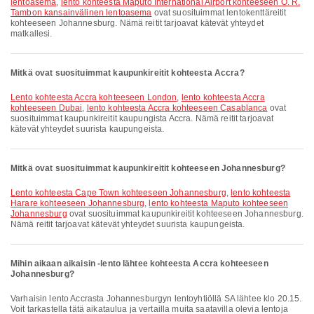
lentoasema
,
lento kohteesta Maputo International Airport kohteeseen O. R.
Tambon kansainvälinen lentoasema
ovat suosituimmat lentokenttäreitit
kohteeseen Johannesburg. Nämä reitit tarjoavat kätevät yhteydet
matkallesi.
Mitkä ovat suosituimmat kaupunkireitit kohteesta Accra?
lento kohteesta Accra kohteeseen London
,
lento kohteesta Accra
kohteeseen Dubai
,
lento kohteesta Accra kohteeseen Casablanca
ovat
suosituimmat kaupunkireitit kaupungista Accra. Nämä reitit tarjoavat
kätevät yhteydet suurista kaupungeista.
Mitkä ovat suosituimmat kaupunkireitit kohteeseen Johannesburg?
lento kohteesta Cape Town kohteeseen Johannesburg
,
lento kohteesta
Harare kohteeseen Johannesburg
,
lento kohteesta Maputo kohteeseen
Johannesburg
ovat suosituimmat kaupunkireitit kohteeseen Johannesburg.
Nämä reitit tarjoavat kätevät yhteydet suurista kaupungeista.
Mihin aikaan aikaisin -lento lähtee kohteesta Accra kohteeseen
Johannesburg?
Varhaisin lento Accrasta Johannesburgyn lentoyhtiöllä SA lähtee klo 20.15.
Voit tarkastella tätä aikataulua ja vertailla muita saatavilla olevia lentoja