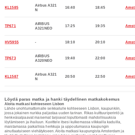
Airbus A321
KL1585
16:40
18:45
Amst
N
AIRBUS
TP671
17:25
19:35
Amst
A321NEO
HV5955
-
18:10
20:10
Amst
AIRBUS
TP673
19:40
22:00
Amst
A320NEO
Airbus A321
KL1587
20:50
22:50
Amst
N
Löydä paras matka ja hanki täydellinen matkakokemus
Aloita matkasi kohteeseen Lisbon
Lähde unohtumattomalle seikkailulle kohteeseen Lisbon, kaupunkiin,
jossa jokainen nurkka paljastaa uuden tarinan. Rikas kulttuuriperintö ja
henkeäsalpaavat maisemat tarjoavat loputtomasti mahdollisuuksia
löytämiseen ja ihailuun. Kuvittele itsesi kulkemassa vilkkailla kaduilla,
maistamassa paikallisia herkkuja ja uppoutumassa kaupungin
ainutlaatuiseen viehätykseen. Aloita matkasi kaupungista Amsterdam ja