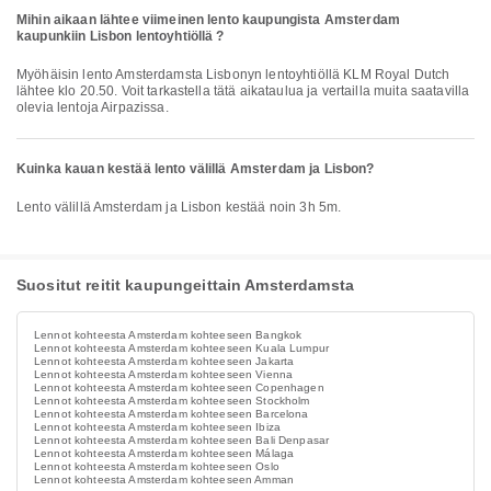
Mihin aikaan lähtee viimeinen lento kaupungista Amsterdam
kaupunkiin Lisbon lentoyhtiöllä ?
Myöhäisin lento Amsterdamsta Lisbonyn lentoyhtiöllä KLM Royal Dutch
lähtee klo 20.50. Voit tarkastella tätä aikataulua ja vertailla muita saatavilla
olevia lentoja Airpazissa.
Kuinka kauan kestää lento välillä Amsterdam ja Lisbon?
Lento välillä Amsterdam ja Lisbon kestää noin 3h 5m.
Suositut reitit kaupungeittain Amsterdamsta
Lennot kohteesta Amsterdam kohteeseen Bangkok
Lennot kohteesta Amsterdam kohteeseen Kuala Lumpur
Lennot kohteesta Amsterdam kohteeseen Jakarta
Lennot kohteesta Amsterdam kohteeseen Vienna
Lennot kohteesta Amsterdam kohteeseen Copenhagen
Lennot kohteesta Amsterdam kohteeseen Stockholm
Lennot kohteesta Amsterdam kohteeseen Barcelona
Lennot kohteesta Amsterdam kohteeseen Ibiza
Lennot kohteesta Amsterdam kohteeseen Bali Denpasar
Lennot kohteesta Amsterdam kohteeseen Málaga
Lennot kohteesta Amsterdam kohteeseen Oslo
Lennot kohteesta Amsterdam kohteeseen Amman