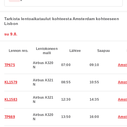
Tarkista lentoaikataulut kohteesta Amsterdam kohteeseen
Lisbon
su 9.8.
Lentokoneen
Lennon nro.
Lähtee
Saapuu
malli
Airbus A320
TP675
07:00
09:10
Amst
N
Airbus A321
KL1579
08:55
10:55
Amst
N
Airbus A321
KL1583
12:30
14:35
Amst
N
Airbus A320
TP669
13:50
16:00
Amst
N