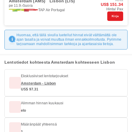
Amsterdam (AMS)
Lisbon (LIS)
Aloita
US$ 151.34
pe 11.9.
Suora
Hinta/ Pax
TAP Air Portugal
Kirja
Huomaa, että tällä sivulla luetellut hinnat eivät välttämättä ole
ajan tasalla ja voivat muuttua ilman ennakkoilmoitusta. Pyrimme
tarjoamaan mahdollisimman tarkkoja ja ajantasaisia tietoja.
Lentotiedot kohteesta Amsterdam kohteeseen Lisbon
Eksklusiiviset lentotarjoukset
Amsterdam - Lisbon
US$ 97.31
Alimman hinnan kuukausi
elo
Määränpäät yhteensä
1