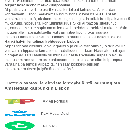
löydä täydellinen lentolippu, joka tekee matkasta unohtumattoman.
Airpaz kokeneena matkakumppanina
Airpazin avulla voit helposti varata lentoliput kohteesta Amsterdam
kohteeseen Lisbon. Verkkomatkatoimistona vuodesta 2011 lähtien
ymmärrämme, että jokainen matkustaja etsii jotain erilaista, olipa kyseessä
mukavuus, nopeus tai kohtuuhintaisuus. Siksi Airpaz on sitoutunut
tarjoamaan sinulle sopivimmat lentovaihtoehdot tarpeidesi mukaan. Vain
muutamalla napsautuksella voit varmistaa lipun, joka muuttaa
matkasuunnitelmasi saumattomaksi ja nautinnolliseksi kokemukseksi.
Hanki halvin lentolippu kohteeseen Lisbon
Airpaz tarjoaa eksklusiivisia tarjouksia ja erikoistarjouksia, joiden avulla
voit varata lippusi uskomattoman edulliseen hintaan. Nauti alennettujen
hintojen eduista laadusta tai mukavuudesta tinkimättä. Airpazin avulla
matkustaminen unelmiesi kohteeseen ei ole koskaan ollut helpompaa.
Varaa halpa lentosi Airpazilta, niin saat poikkeuksellisen
matkakokemuksen ja lyömättömät säästöt.
Luettelo saatavilla olevista lentoyhtiöistä kaupungista
Amsterdam kaupunkiin Lisbon
TAP Air Portugal
KLM Royal Dutch
Transavia