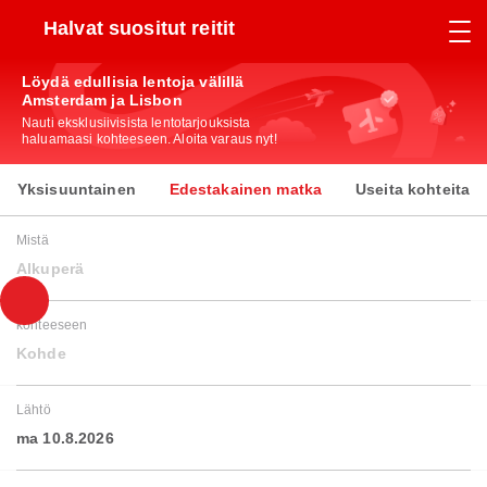
Halvat suositut reitit
Löydä edullisia lentoja välillä
Amsterdam ja Lisbon
Nauti eksklusiivisista lentotarjouksista
haluamaasi kohteeseen. Aloita varaus nyt!
Yksisuuntainen
Edestakainen matka
Useita kohteita
Mistä
Alkuperä
kohteeseen
Kohde
Lähtö
ma 10.8.2026