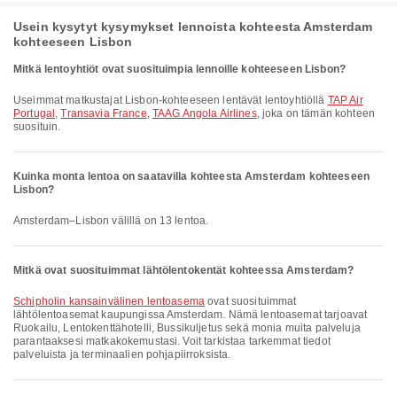
Usein kysytyt kysymykset lennoista kohteesta Amsterdam
kohteeseen Lisbon
Mitkä lentoyhtiöt ovat suosituimpia lennoille kohteeseen Lisbon?
Useimmat matkustajat Lisbon-kohteeseen lentävät lentoyhtiöllä
TAP Air
Portugal
,
Transavia France
,
TAAG Angola Airlines
, joka on tämän kohteen
suosituin.
Kuinka monta lentoa on saatavilla kohteesta Amsterdam kohteeseen
Lisbon?
Amsterdam–Lisbon välillä on 13 lentoa.
Mitkä ovat suosituimmat lähtölentokentät kohteessa Amsterdam?
Schipholin kansainvälinen lentoasema
ovat suosituimmat
lähtölentoasemat kaupungissa Amsterdam. Nämä lentoasemat tarjoavat
Ruokailu, Lentokenttähotelli, Bussikuljetus sekä monia muita palveluja
parantaaksesi matkakokemustasi. Voit tarkistaa tarkemmat tiedot
palveluista ja terminaalien pohjapiirroksista.