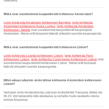
matkallesi.
Mitkä ovat suosituimmat kaupunkireitit kohteesta Amsterdam?
lento kohteesta Amsterdam kohteeseen Bangkok
,
lento kohteesta
Amsterdam kohteeseen Kuala Lumpur
,
lento kohteesta Amsterdam
kohteeseen Jakarta
ovat suosituimmat kaupunkireitit kaupungista
Amsterdam. Nämä reitit tarjoavat kätevät yhteydet suurista kaupungeista.
Mitkä ovat suosituimmat kaupunkireitit kohteeseen Lisbon?
lento kohteesta Luanda kohteeseen Lisbon
,
lento kohteesta Paris
kohteeseen Lisbon
,
lento kohteesta Copenhagen kohteeseen Lisbon
ovat
suosituimmat kaupunkireitit kohteeseen Lisbon. Nämä reitit tarjoavat
kätevät yhteydet suurista kaupungeista.
Mihin aikaan aikaisin -lento lähtee kohteesta Amsterdam kohteeseen
Lisbon?
Varhaisin lento Amsterdamsta Lisbonyn lentoyhtiöllä Transavia lähtee klo
06.20. Voit tarkastella tätä aikataulua ja vertailla muita saatavilla olevia
lentoja Airpazissa.