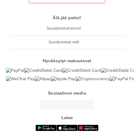
Älä jää paitsi!
Suosituimmat lennot
Suosituimmat reitit
Hyväksytyt maksutavat
Sosiaalinen media
Lataa