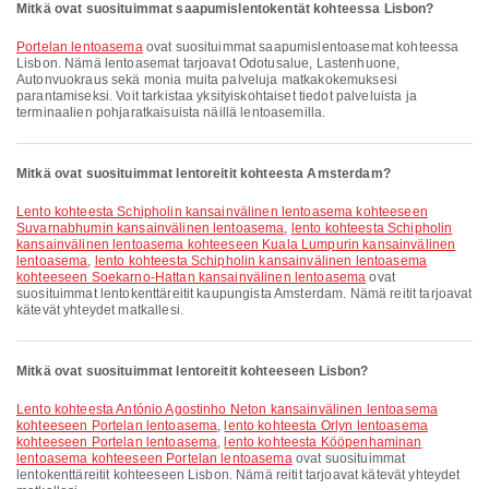
Mitkä ovat suosituimmat saapumislentokentät kohteessa Lisbon?
Portelan lentoasema
ovat suosituimmat saapumislentoasemat kohteessa
Lisbon. Nämä lentoasemat tarjoavat Odotusalue, Lastenhuone,
Autonvuokraus sekä monia muita palveluja matkakokemuksesi
parantamiseksi. Voit tarkistaa yksityiskohtaiset tiedot palveluista ja
terminaalien pohjaratkaisuista näillä lentoasemilla.
Mitkä ovat suosituimmat lentoreitit kohteesta Amsterdam?
lento kohteesta Schipholin kansainvälinen lentoasema kohteeseen
Suvarnabhumin kansainvälinen lentoasema
,
lento kohteesta Schipholin
kansainvälinen lentoasema kohteeseen Kuala Lumpurin kansainvälinen
lentoasema
,
lento kohteesta Schipholin kansainvälinen lentoasema
kohteeseen Soekarno-Hattan kansainvälinen lentoasema
ovat
suosituimmat lentokenttäreitit kaupungista Amsterdam. Nämä reitit tarjoavat
kätevät yhteydet matkallesi.
Mitkä ovat suosituimmat lentoreitit kohteeseen Lisbon?
lento kohteesta António Agostinho Neton kansainvälinen lentoasema
kohteeseen Portelan lentoasema
,
lento kohteesta Orlyn lentoasema
kohteeseen Portelan lentoasema
,
lento kohteesta Kööpenhaminan
lentoasema kohteeseen Portelan lentoasema
ovat suosituimmat
lentokenttäreitit kohteeseen Lisbon. Nämä reitit tarjoavat kätevät yhteydet