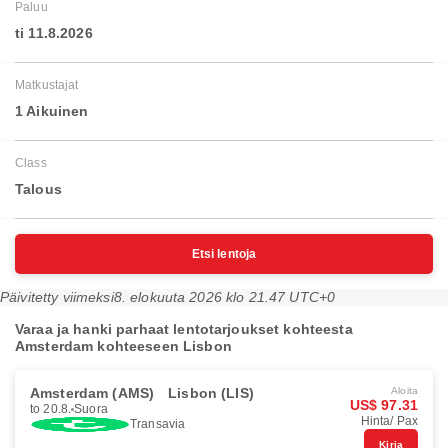
Paluu
ti 11.8.2026
Matkustajat
1 Aikuinen
Class
Talous
Etsi lentoja
Päivitetty viimeksi
8. elokuuta 2026 klo 21.47 UTC+0
Varaa ja hanki parhaat lentotarjoukset kohteesta
Amsterdam kohteeseen Lisbon
Amsterdam (AMS)
Lisbon (LIS)
Aloita
US$ 97.31
to 20.8.
Suora
Hinta/ Pax
Transavia
Kirja