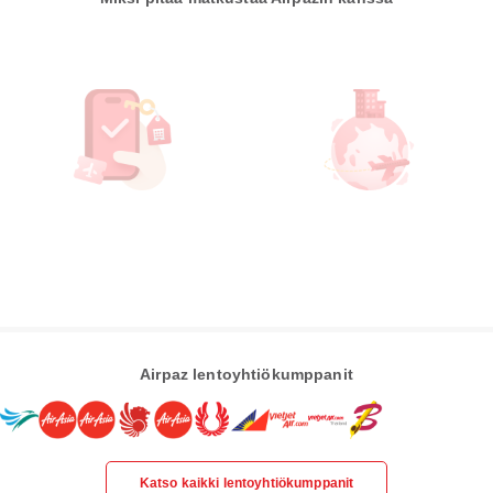
Airpaz lentoyhtiökumppanit
Katso kaikki lentoyhtiökumppanit