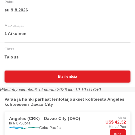
Paluu
su 9.8.2026
Matkustajat
1 Aikuinen
Class
Talous
Etsi lentoja
Päivitetty viimeksi
6. elokuuta 2026 klo 19.10 UTC+0
Varaa ja hanki parhaat lentotarjoukset kohteesta Angeles
kohteeseen Davao City
Angeles (CRK)
Davao City (DVO)
Aloita
US$ 42.32
to 6.8.
Suora
Hinta/ Pax
Cebu Pacific
Kirja