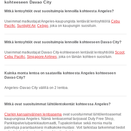
kohteeseen Davao City
Mitkä lentoyhtiöt ovat suosituimpia lennoilla kohteesta Angeles?
Useimmat matkustajat Angeles-kaupungista lentävät lentoyhtiöllä
Cebu
Pacific
,
Sunlight Air
,
Cebgo
, joka on kaupungin suosituin.
Mitkä lentoyhtiöt ovat suosituimpia lennoille kohteeseen Davao City?
Useimmat matkustajat Davao City-kohteeseen lentävät lentoyhtiöllä
Scoot
,
Cebu Pacific
,
Singapore Airlines
, joka on tämän kohteen suosituin.
Kuinka monta lentoa on saatavilla kohteesta Angeles kohteeseen
Davao City?
Angeles–Davao City välillä on 2 lentoa.
Mitkä ovat suosituimmat lähtölentokentät kohteessa Angeles?
Clarkin kansainvälinen lentoasema
ovat suosituimmat lähtölentoasemat
kaupungissa Angeles. Nämä lentoasemat tarjoavat Duty Free Shop,
Pankkipalvelu/pankkiautomaatti, Tupakointialue sekä monia muita
palveluja parantaaksesi matkakokemustasi. Voit tarkistaa tarkemmat tiedot