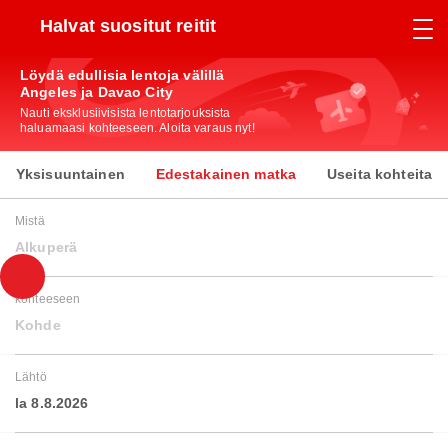
Halvat suositut reitit
Löydä edullisia lentoja välillä
Angeles ja Davao City
Nauti eksklusiivisista lentotarjouksista
haluamaasi kohteeseen. Aloita varaus nyt!
Yksisuuntainen
Edestakainen matka
Useita kohteita
Mistä
Alkuperä
kohteeseen
Kohde
Lähtö
la 8.8.2026