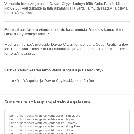
Varhaisin lento Angelessta Davao Cityyn lentoyhtiöllä Cebu Pacific lähtee
klo 02.00. Voit tarkastella tätä aikataulua ja vertailla muita saatavilla olevia
lentoja Airpazissa.
Mihin aikaan lähtee viimeinen lento kaupungista Angeles kaupunkiin
Davao City lentoyhtiöllä ?
Myöhäisin lento Angelessta Davao Cityyn lentoyhtiöllä Cebu Pacific lähtee
klo 19.20. Voit tarkastella tätä aikataulua ja vertailla muita saatavilla olevia
lentoja Airpazissa.
Kuinka kauan kestää lento välillä Angeles ja Davao City?
Lento välillä Angeles ja Davao City kestää noin 2h 0m.
Suositut reitit kaupungeittain Angelessta
Lennot kohteesta Angeles kohteeseen Singapore
Lennot kohteesta Angeles kohteeseen Taipei
Lennot kohteesta Angeles kohteeseen Boracay
Lennot kohteesta Angeles kohteeseen Hong Kong
Lennot kohteesta Angeles kohteeseen Cebu
Lennot kohteesta Angeles kohteeseen Seoul