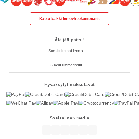
Katso kaikki lentoyhtiökumppanit
Älä jää paitsi!
Suosituimmat lennot
Suosituimmat reitit
Hyväksytyt maksutavat
Sosiaalinen media