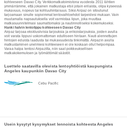
kohteeseen Davao City. Verkkomatkatoimistona vuodesta 2011 lähtien
ymmärrämme, että jokainen matkustaja etsii jotain erilaista, olipa kyseessä
mukavuus, nopeus tai kohtuuhintaisuus. Siksi Airpaz on sitoutunut
tarjoamaan sinulle sopivimmat lentovaihtoehdot tarpeidesi mukaan. Vain
muutamalla napsautuksella voit varmistaa lipun, joka muuttaa
matkasuunnitelmasi saumattomaksi ja nautinnolliseksi kokemukseksi.
Hanki halvin lentolippu kohteeseen Davao City
Airpaz tarjoaa eksklusiivisia tarjouksia ja erikoistarjouksia, joiden avulla
voit varata lippusi uskomattoman edulliseen hintaan. Nauti alennettujen
hintojen eduista laadusta tai mukavuudesta tinkimättä. Airpazin avulla
matkustaminen unelmiesi kohteeseen ei ole koskaan ollut helpompaa.
Varaa halpa lentosi Airpazilta, niin saat poikkeuksellisen
matkakokemuksen ja lyömättömät säästöt.
Luettelo saatavilla olevista lentoyhtiöistä kaupungista
Angeles kaupunkiin Davao City
Cebu Pacific
Usein kysytyt kysymykset lennoista kohteesta Angeles