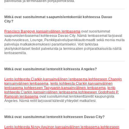
palveluista ja terminaalien pohjapiirroksista.
Mitkä ovat suosituimmat saapumislentokentät kohteessa Davao
City?
Francisco Bangoyn kansainvälinen lentoasema
ovat suosituimmat
saapumislentoasemat kohteessa Davao City. Nämä lentoasemat tarjoavat
Autonvuokraus, Lounge, Pankkipalvelu/pankkiautomaatti sekä monia muita
palveluja matkakokemuksesi parantamiseksi. Voit tarkistaa
yksityiskohtaiset tiedot palveluista ja terminaalien pohjaratkaisuista näillä
lentoasemilla.
Mitkä ovat suosituimmat lentoreitit kohteesta Angeles?
lento kohteesta Clarkin kansainvälinen lentoasema kohteeseen Changin
kansainvälinen lentoasema
,
lento kohteesta Clarkin kansainvälinen
lentoasema kohteeseen Taoyuanin kansainvälinen lentoasema
,
lento
kohteesta Clarkin kansainvälinen lentoasema kohteeseen Godofredo P.
Ramosin lentoasema
ovat suosituimmat lentokenttäreitit kaupungista
Angeles. Nämä reitit tarjoavat kätevät yhteydet matkallesi.
Mitkä ovat suosituimmat lentoreitit kohteeseen Davao City?
lento kohteesta Ninoy Aquinon kansainvälinen lentoasema kohteeseen