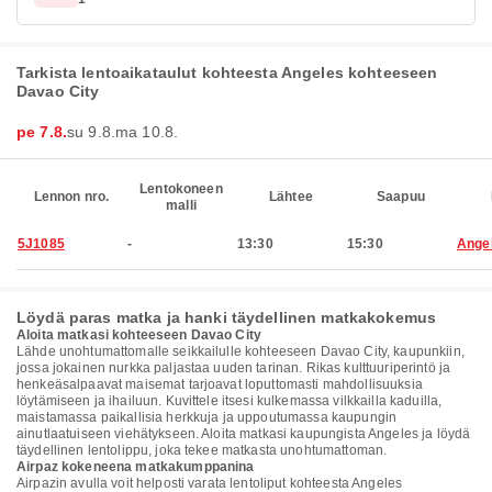
Tarkista lentoaikataulut kohteesta Angeles kohteeseen
Davao City
pe 7.8.
su 9.8.
ma 10.8.
Lentokoneen
Lennon nro.
Lähtee
Saapuu
malli
5J1085
-
13:30
15:30
Ange
Löydä paras matka ja hanki täydellinen matkakokemus
Aloita matkasi kohteeseen Davao City
Lähde unohtumattomalle seikkailulle kohteeseen Davao City, kaupunkiin,
jossa jokainen nurkka paljastaa uuden tarinan. Rikas kulttuuriperintö ja
henkeäsalpaavat maisemat tarjoavat loputtomasti mahdollisuuksia
löytämiseen ja ihailuun. Kuvittele itsesi kulkemassa vilkkailla kaduilla,
maistamassa paikallisia herkkuja ja uppoutumassa kaupungin
ainutlaatuiseen viehätykseen. Aloita matkasi kaupungista Angeles ja löydä
täydellinen lentolippu, joka tekee matkasta unohtumattoman.
Airpaz kokeneena matkakumppanina
Airpazin avulla voit helposti varata lentoliput kohteesta Angeles