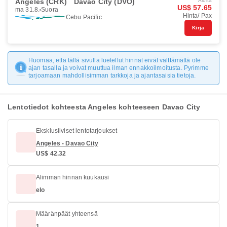
Angeles (CRK)
Davao City (DVO)
Aloita
US$ 57.65
ma 31.8.
Suora
Hinta/ Pax
Cebu Pacific
Kirja
Huomaa, että tällä sivulla luetellut hinnat eivät välttämättä ole
ajan tasalla ja voivat muuttua ilman ennakkoilmoitusta. Pyrimme
tarjoamaan mahdollisimman tarkkoja ja ajantasaisia tietoja.
Lentotiedot kohteesta Angeles kohteeseen Davao City
Eksklusiiviset lentotarjoukset
Angeles - Davao City
US$ 42.32
Alimman hinnan kuukausi
elo
Määränpäät yhteensä
1