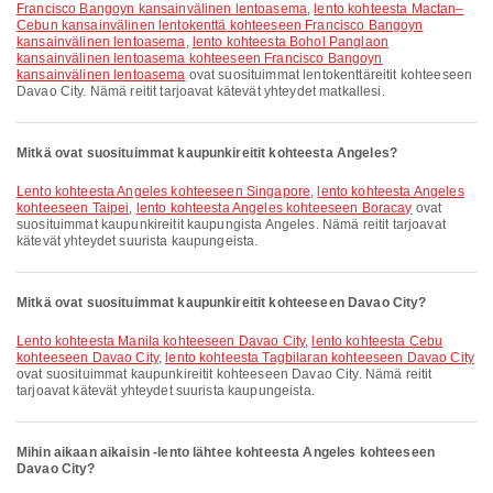
Francisco Bangoyn kansainvälinen lentoasema
,
lento kohteesta Mactan–
Cebun kansainvälinen lentokenttä kohteeseen Francisco Bangoyn
kansainvälinen lentoasema
,
lento kohteesta Bohol Panglaon
kansainvälinen lentoasema kohteeseen Francisco Bangoyn
kansainvälinen lentoasema
ovat suosituimmat lentokenttäreitit kohteeseen
Davao City. Nämä reitit tarjoavat kätevät yhteydet matkallesi.
Mitkä ovat suosituimmat kaupunkireitit kohteesta Angeles?
lento kohteesta Angeles kohteeseen Singapore
,
lento kohteesta Angeles
kohteeseen Taipei
,
lento kohteesta Angeles kohteeseen Boracay
ovat
suosituimmat kaupunkireitit kaupungista Angeles. Nämä reitit tarjoavat
kätevät yhteydet suurista kaupungeista.
Mitkä ovat suosituimmat kaupunkireitit kohteeseen Davao City?
lento kohteesta Manila kohteeseen Davao City
,
lento kohteesta Cebu
kohteeseen Davao City
,
lento kohteesta Tagbilaran kohteeseen Davao City
ovat suosituimmat kaupunkireitit kohteeseen Davao City. Nämä reitit
tarjoavat kätevät yhteydet suurista kaupungeista.
Mihin aikaan aikaisin -lento lähtee kohteesta Angeles kohteeseen
Davao City?