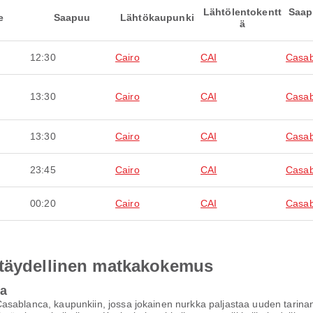
Lähtölentokentt
Saap
e
Saapuu
Lähtökaupunki
ä
12:30
Cairo
CAI
Casab
13:30
Cairo
CAI
Casab
13:30
Cairo
CAI
Casab
23:45
Cairo
CAI
Casab
00:20
Cairo
CAI
Casab
 täydellinen matkakokemus
ca
sablanca, kaupunkiin, jossa jokainen nurkka paljastaa uuden tarinan.