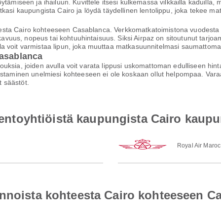
ytämiseen ja ihailuun. Kuvittele itsesi kulkemassa vilkkailla kaduilla
tkasi kaupungista Cairo ja löydä täydellinen lentolippu, joka tekee 
kohteesta Cairo kohteeseen Casablanca. Verkkomatkatoimistona vuodest
mukavuus, nopeus tai kohtuuhintaisuus. Siksi Airpaz on sitoutunut tarj
a voit varmistaa lipun, joka muuttaa matkasuunnitelmasi saumattomak
Casablanca
arjouksia, joiden avulla voit varata lippusi uskomattoman edulliseen hi
staminen unelmiesi kohteeseen ei ole koskaan ollut helpompaa. Varaa h
 säästöt.
a lentoyhtiöistä kaupungista Cairo kaup
Royal Air Maroc
ennoista kohteesta Cairo kohteeseen C