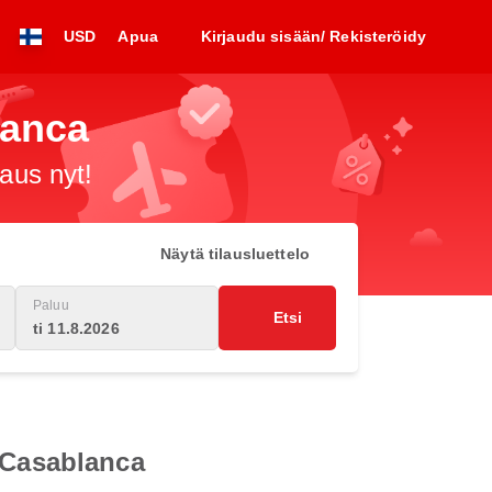
USD
Apua
Kirjaudu sisään/ Rekisteröidy
lanca
raus nyt!
Näytä tilausluettelo
Paluu
Etsi
ti 11.8.2026
n Casablanca