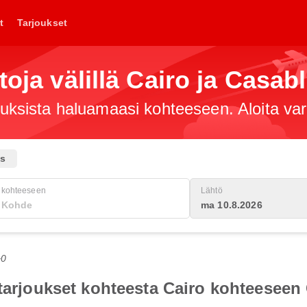
t
Tarjoukset
toja välillä Cairo ja Casab
jouksista haluamaasi kohteeseen. Aloita va
us
kohteeseen
Lähtö
ma 10.8.2026
+0
otarjoukset kohteesta Cairo kohteesee