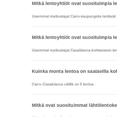
Mitkä lentoyhtiöt ovat suosituimpia l
Useimmat matkustajat Cairo-kaupungista lentävät 
Mitkä lentoyhtiöt ovat suosituimpia 
Useimmat matkustajat Casablanca-kohteeseen lent
Kuinka monta lentoa on saatavilla k
Cairo–Casablanca välillä on 5 lentoa.
Mitkä ovat suosituimmat lähtölentok