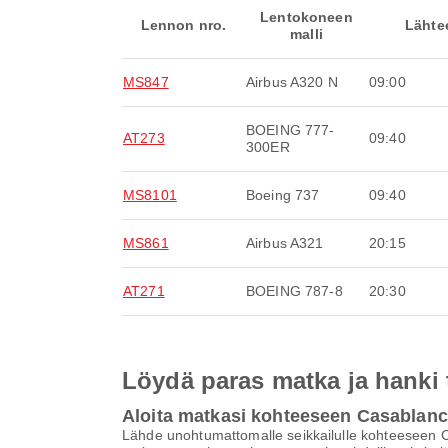
Lentokoneen
Lennon nro.
Lähte
malli
MS847
Airbus A320 N
09:00
BOEING 777-
AT273
09:40
300ER
MS8101
Boeing 737
09:40
MS861
Airbus A321
20:15
AT271
BOEING 787-8
20:30
Löydä paras matka ja hanki
Aloita matkasi kohteeseen Casablan
Lähde unohtumattomalle seikkailulle kohteeseen Ca