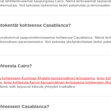
at lähtölentoasemat kaupungissa Cairo. Nämä lentoasemat tarjoavat 
mustasi. Voit tarkistaa tarkemmat tiedot palveluista ja terminaalien 
ntokentät kohteessa Casablanca?
uosituimmat saapumislentoasemat kohteessa Casablanca. Nämä lentoas
ksesi parantamiseksi. Voit tarkistaa yksityiskohtaiset tiedot palvelu
ohteesta Cairo?
ma kohteeseen Kuningas Khalidin kansainvälinen lentoasema
,
lento ko
ma
,
lento kohteesta Kairon kansainvälinen lentoasema kohteeseen Sha
ämä reitit tarjoavat kätevät yhteydet matkallesi.
kohteeseen Casablanca?