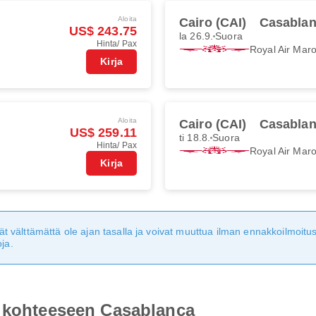
Aloita
Cairo (CAI)
Casablan
US$ 243.75
la 26.9.
Suora
Hinta/ Pax
Royal Air Mar
Kirja
Aloita
Cairo (CAI)
Casablan
US$ 259.11
ti 18.8.
Suora
Hinta/ Pax
Royal Air Mar
Kirja
eivät välttämättä ole ajan tasalla ja voivat muuttua ilman ennakkoilmoi
ja.
o kohteeseen Casablanca