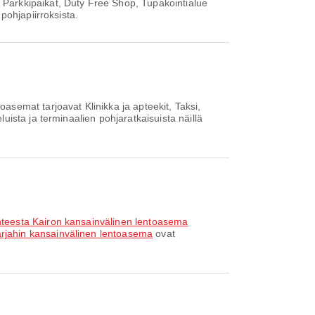
Parkkipaikat, Duty Free Shop, Tupakointialue
pohjapiirroksista.
emat tarjoavat Klinikka ja apteekit, Taksi,
ista ja terminaalien pohjaratkaisuista näillä
hteesta Kairon kansainvälinen lentoasema
rjahin kansainvälinen lentoasema
ovat