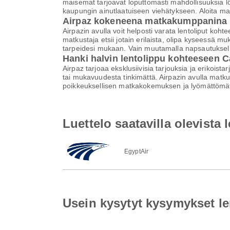
maisemat tarjoavat loputtomasti mahdollisuuksia lö
kaupungin ainutlaatuiseen viehätykseen. Aloita ma
Airpaz kokeneena matkakumppanina
Airpazin avulla voit helposti varata lentoliput 
matkustaja etsii jotain erilaista, olipa kyseessä 
tarpeidesi mukaan. Vain muutamalla napsautuksell
Hanki halvin lentolippu kohteeseen 
Airpaz tarjoaa eksklusiivisia tarjouksia ja erikoist
tai mukavuudesta tinkimättä. Airpazin avulla matku
poikkeuksellisen matkakokemuksen ja lyömättömät
Luettelo saatavilla olevist
EgyptAir
Usein kysytyt kysymykset l