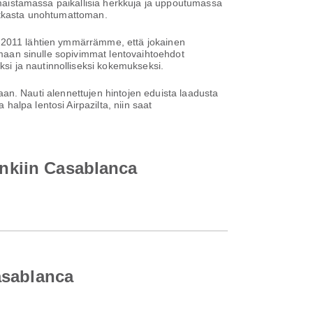
, maistamassa paikallisia herkkuja ja uppoutumassa
matkasta unohtumattoman.
a 2011 lähtien ymmärrämme, että jokainen
oamaan sinulle sopivimmat lentovaihtoehdot
si ja nautinnolliseksi kokemukseksi.
ntaan. Nauti alennettujen hintojen eduista laadusta
alpa lentosi Airpazilta, niin saat
unkiin Casablanca
asablanca