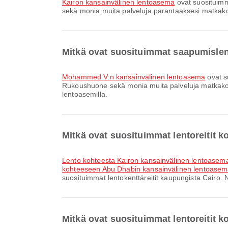
Kairon kansainvälinen lentoasema
ovat suosituimm
sekä monia muita palveluja parantaaksesi matkakoke
Mitkä ovat suosituimmat saapumisle
Mohammed V:n kansainvälinen lentoasema
ovat s
Rukoushuone sekä monia muita palveluja matkakokemu
lentoasemilla.
Mitkä ovat suosituimmat lentoreitit k
lento kohteesta Kairon kansainvälinen lentoase
kohteeseen Abu Dhabin kansainvälinen lentoase
suosituimmat lentokenttäreitit kaupungista Cairo. N
Mitkä ovat suosituimmat lentoreitit 