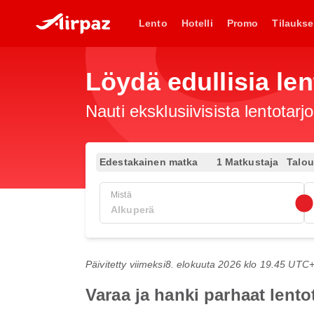
Lento
Hotelli
Promo
Tilaukse
Löydä edullisia len
Nauti eksklusiivisista lentotar
Edestakainen matka
1 Matkustaja
Talo
Mistä
Päivitetty viimeksi
8. elokuuta 2026 klo 19.45 UTC
Varaa ja hanki parhaat lent