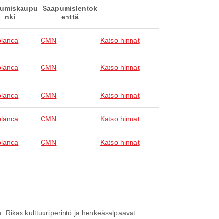
umiskaupu
Saapumislentok
nki
enttä
lanca
CMN
Katso hinnat
lanca
CMN
Katso hinnat
lanca
CMN
Katso hinnat
lanca
CMN
Katso hinnat
lanca
CMN
Katso hinnat
 Rikas kulttuuriperintö ja henkeäsalpaavat