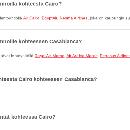
ennoilla kohteesta Cairo?
lentoyhtiöllä
Air Cairo
,
EgyptAir
,
Nesma Airlines
, joka on kaupungin su
lennoille kohteeseen Casablanca?
ävät lentoyhtiöllä
Royal Air Maroc
,
Air Arabia Maroc
,
Pegasus Airline
ohteesta Cairo kohteeseen Casablanca?
entät kohteessa Cairo?