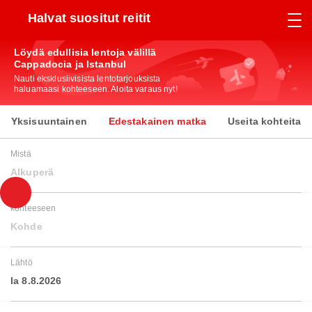
Halvat suositut reitit
Löydä edullisia lentoja välillä
Cappadocia ja Istanbul
Nauti eksklusiivisista lentotarjouksista
haluamaasi kohteeseen. Aloita varaus nyt!
Yksisuuntainen
Edestakainen matka
Useita kohteita
Mistä
Alkuperä
kohteeseen
Kohde
Lähtö
la 8.8.2026