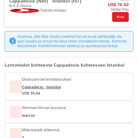
Cappadocia (NAV)
Istanbul (IST)
Aloita
US$ 76.62
to 6.8.
Suora
Hinta/ Pax
Turkish Airlines
Kirja
Huomaa, että tällä sivulla luetellut hinnat eivät välttämättä ole
ajan tasalla ja voivat muuttua ilman ennakkoilmoitusta. Pyrimme
tarjoamaan mahdollisimman tarkkoja ja ajantasaisia tietoja.
Lentotiedot kohteesta Cappadocia kohteeseen Istanbul
Eksklusiiviset lentotarjoukset
Cappadocia - Istanbul
US$ 55.44
Alimman hinnan kuukausi
marras
Määränpäät yhteensä
2