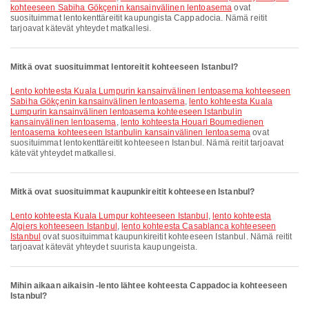
kohteeseen Sabiha Gökçenin kansainvälinen lentoasema
ovat
suosituimmat lentokenttäreitit kaupungista Cappadocia. Nämä reitit
tarjoavat kätevät yhteydet matkallesi.
Mitkä ovat suosituimmat lentoreitit kohteeseen Istanbul?
lento kohteesta Kuala Lumpurin kansainvälinen lentoasema kohteeseen
Sabiha Gökçenin kansainvälinen lentoasema
,
lento kohteesta Kuala
Lumpurin kansainvälinen lentoasema kohteeseen Istanbulin
kansainvälinen lentoasema
,
lento kohteesta Houari Boumedienen
lentoasema kohteeseen Istanbulin kansainvälinen lentoasema
ovat
suosituimmat lentokenttäreitit kohteeseen Istanbul. Nämä reitit tarjoavat
kätevät yhteydet matkallesi.
Mitkä ovat suosituimmat kaupunkireitit kohteeseen Istanbul?
lento kohteesta Kuala Lumpur kohteeseen Istanbul
,
lento kohteesta
Algiers kohteeseen Istanbul
,
lento kohteesta Casablanca kohteeseen
Istanbul
ovat suosituimmat kaupunkireitit kohteeseen Istanbul. Nämä reitit
tarjoavat kätevät yhteydet suurista kaupungeista.
Mihin aikaan aikaisin -lento lähtee kohteesta Cappadocia kohteeseen
Istanbul?