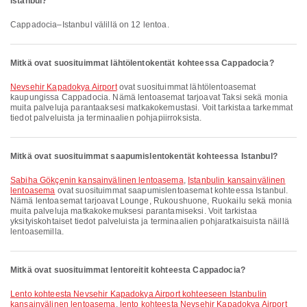
Istanbul?
Cappadocia–Istanbul välillä on 12 lentoa.
Mitkä ovat suosituimmat lähtölentokentät kohteessa Cappadocia?
Nevsehir Kapadokya Airport
ovat suosituimmat lähtölentoasemat
kaupungissa Cappadocia. Nämä lentoasemat tarjoavat Taksi sekä monia
muita palveluja parantaaksesi matkakokemustasi. Voit tarkistaa tarkemmat
tiedot palveluista ja terminaalien pohjapiirroksista.
Mitkä ovat suosituimmat saapumislentokentät kohteessa Istanbul?
Sabiha Gökçenin kansainvälinen lentoasema
,
Istanbulin kansainvälinen
lentoasema
ovat suosituimmat saapumislentoasemat kohteessa Istanbul.
Nämä lentoasemat tarjoavat Lounge, Rukoushuone, Ruokailu sekä monia
muita palveluja matkakokemuksesi parantamiseksi. Voit tarkistaa
yksityiskohtaiset tiedot palveluista ja terminaalien pohjaratkaisuista näillä
lentoasemilla.
Mitkä ovat suosituimmat lentoreitit kohteesta Cappadocia?
lento kohteesta Nevsehir Kapadokya Airport kohteeseen Istanbulin
kansainvälinen lentoasema
,
lento kohteesta Nevsehir Kapadokya Airport