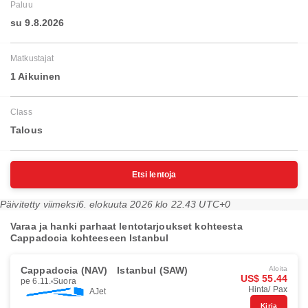
Paluu
su 9.8.2026
Matkustajat
1 Aikuinen
Class
Talous
Etsi lentoja
Päivitetty viimeksi
6. elokuuta 2026 klo 22.43 UTC+0
Varaa ja hanki parhaat lentotarjoukset kohteesta
Cappadocia kohteeseen Istanbul
Cappadocia (NAV)
Istanbul (SAW)
Aloita
US$ 55.44
pe 6.11.
Suora
Hinta/ Pax
AJet
Kirja