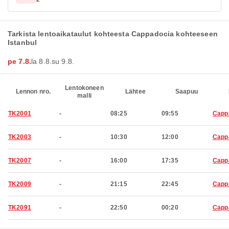
Tarkista lentoaikataulut kohteesta Cappadocia kohteeseen
Istanbul
pe 7.8.
la 8.8.
su 9.8.
Lentokoneen
Lennon nro.
Lähtee
Saapuu
malli
TK2001
-
08:25
09:55
Capp
TK2003
-
10:30
12:00
Capp
TK2007
-
16:00
17:35
Capp
TK2009
-
21:15
22:45
Capp
TK2091
-
22:50
00:20
Capp