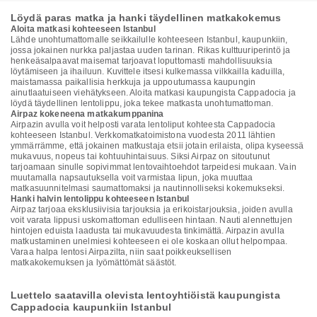
Löydä paras matka ja hanki täydellinen matkakokemus
Aloita matkasi kohteeseen Istanbul
Lähde unohtumattomalle seikkailulle kohteeseen Istanbul, kaupunkiin,
jossa jokainen nurkka paljastaa uuden tarinan. Rikas kulttuuriperintö ja
henkeäsalpaavat maisemat tarjoavat loputtomasti mahdollisuuksia
löytämiseen ja ihailuun. Kuvittele itsesi kulkemassa vilkkailla kaduilla,
maistamassa paikallisia herkkuja ja uppoutumassa kaupungin
ainutlaatuiseen viehätykseen. Aloita matkasi kaupungista Cappadocia ja
löydä täydellinen lentolippu, joka tekee matkasta unohtumattoman.
Airpaz kokeneena matkakumppanina
Airpazin avulla voit helposti varata lentoliput kohteesta Cappadocia
kohteeseen Istanbul. Verkkomatkatoimistona vuodesta 2011 lähtien
ymmärrämme, että jokainen matkustaja etsii jotain erilaista, olipa kyseessä
mukavuus, nopeus tai kohtuuhintaisuus. Siksi Airpaz on sitoutunut
tarjoamaan sinulle sopivimmat lentovaihtoehdot tarpeidesi mukaan. Vain
muutamalla napsautuksella voit varmistaa lipun, joka muuttaa
matkasuunnitelmasi saumattomaksi ja nautinnolliseksi kokemukseksi.
Hanki halvin lentolippu kohteeseen Istanbul
Airpaz tarjoaa eksklusiivisia tarjouksia ja erikoistarjouksia, joiden avulla
voit varata lippusi uskomattoman edulliseen hintaan. Nauti alennettujen
hintojen eduista laadusta tai mukavuudesta tinkimättä. Airpazin avulla
matkustaminen unelmiesi kohteeseen ei ole koskaan ollut helpompaa.
Varaa halpa lentosi Airpazilta, niin saat poikkeuksellisen
matkakokemuksen ja lyömättömät säästöt.
Luettelo saatavilla olevista lentoyhtiöistä kaupungista
Cappadocia kaupunkiin Istanbul