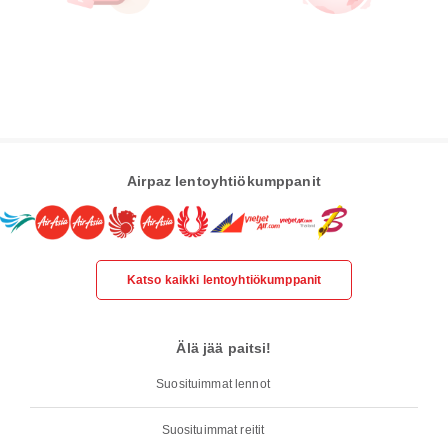
Airpaz lentoyhtiökumppanit
Katso kaikki lentoyhtiökumppanit
Älä jää paitsi!
Suosituimmat lennot
Suosituimmat reitit