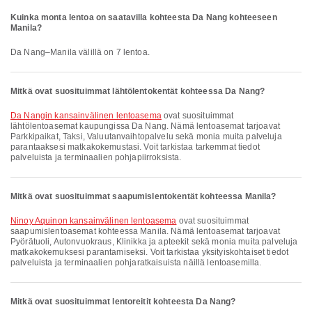
Kuinka monta lentoa on saatavilla kohteesta Da Nang kohteeseen
Manila?
Da Nang–Manila välillä on 7 lentoa.
Mitkä ovat suosituimmat lähtölentokentät kohteessa Da Nang?
Da Nangin kansainvälinen lentoasema
ovat suosituimmat
lähtölentoasemat kaupungissa Da Nang. Nämä lentoasemat tarjoavat
Parkkipaikat, Taksi, Valuutanvaihtopalvelu sekä monia muita palveluja
parantaaksesi matkakokemustasi. Voit tarkistaa tarkemmat tiedot
palveluista ja terminaalien pohjapiirroksista.
Mitkä ovat suosituimmat saapumislentokentät kohteessa Manila?
Ninoy Aquinon kansainvälinen lentoasema
ovat suosituimmat
saapumislentoasemat kohteessa Manila. Nämä lentoasemat tarjoavat
Pyörätuoli, Autonvuokraus, Klinikka ja apteekit sekä monia muita palveluja
matkakokemuksesi parantamiseksi. Voit tarkistaa yksityiskohtaiset tiedot
palveluista ja terminaalien pohjaratkaisuista näillä lentoasemilla.
Mitkä ovat suosituimmat lentoreitit kohteesta Da Nang?