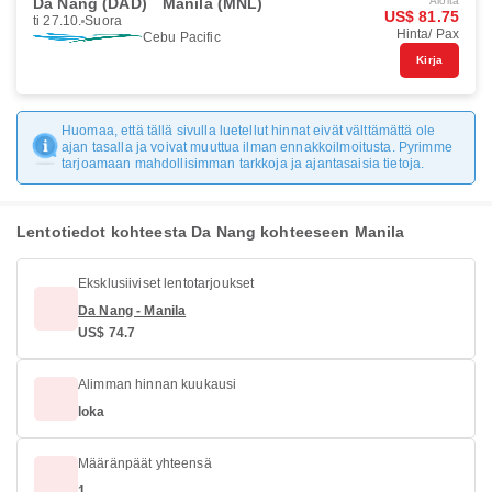
Da Nang (DAD)
Manila (MNL)
Aloita
US$ 81.75
ti 27.10.
Suora
Hinta/ Pax
Cebu Pacific
Kirja
Huomaa, että tällä sivulla luetellut hinnat eivät välttämättä ole
ajan tasalla ja voivat muuttua ilman ennakkoilmoitusta. Pyrimme
tarjoamaan mahdollisimman tarkkoja ja ajantasaisia tietoja.
Lentotiedot kohteesta Da Nang kohteeseen Manila
Eksklusiiviset lentotarjoukset
Da Nang - Manila
US$ 74.7
Alimman hinnan kuukausi
loka
Määränpäät yhteensä
1