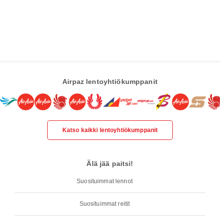
Airpaz lentoyhtiökumppanit
Katso kaikki lentoyhtiökumppanit
Älä jää paitsi!
Suosituimmat lennot
Suosituimmat reitit