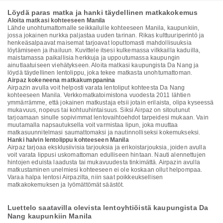
Löydä paras matka ja hanki täydellinen matkakokemus
Aloita matkasi kohteeseen Manila
Lähde unohtumattomalle seikkailulle kohteeseen Manila, kaupunkiin,
jossa jokainen nurkka paljastaa uuden tarinan. Rikas kulttuuriperintö ja
henkeäsalpaavat maisemat tarjoavat loputtomasti mahdollisuuksia
löytämiseen ja ihailuun. Kuvittele itsesi kulkemassa vilkkailla kaduilla,
maistamassa paikallisia herkkuja ja uppoutumassa kaupungin
ainutlaatuiseen viehätykseen. Aloita matkasi kaupungista Da Nang ja
löydä täydellinen lentolippu, joka tekee matkasta unohtumattoman.
Airpaz kokeneena matkakumppanina
Airpazin avulla voit helposti varata lentoliput kohteesta Da Nang
kohteeseen Manila. Verkkomatkatoimistona vuodesta 2011 lähtien
ymmärrämme, että jokainen matkustaja etsii jotain erilaista, olipa kyseessä
mukavuus, nopeus tai kohtuuhintaisuus. Siksi Airpaz on sitoutunut
tarjoamaan sinulle sopivimmat lentovaihtoehdot tarpeidesi mukaan. Vain
muutamalla napsautuksella voit varmistaa lipun, joka muuttaa
matkasuunnitelmasi saumattomaksi ja nautinnolliseksi kokemukseksi.
Hanki halvin lentolippu kohteeseen Manila
Airpaz tarjoaa eksklusiivisia tarjouksia ja erikoistarjouksia, joiden avulla
voit varata lippusi uskomattoman edulliseen hintaan. Nauti alennettujen
hintojen eduista laadusta tai mukavuudesta tinkimättä. Airpazin avulla
matkustaminen unelmiesi kohteeseen ei ole koskaan ollut helpompaa.
Varaa halpa lentosi Airpazilta, niin saat poikkeuksellisen
matkakokemuksen ja lyömättömät säästöt.
Luettelo saatavilla olevista lentoyhtiöistä kaupungista Da
Nang kaupunkiin Manila