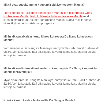
Mitkä ovat suosituimmat kaupunkireitit kohteeseen Manila?
lento kohteesta Tacloban kohteeseen Manila
,
lento kohteesta Cebu
kohteeseen Manila
,
lento kohteesta Iloilo kohteeseen Manila
ovat
suosituimmat kaupunkireitit kohteeseen Manila. Nämä reitit tarjoavat
kätevät yhteydet suurista kaupungeista.
Mihin aikaan aikaisin -lento lähtee kohteesta Da Nang kohteeseen
Manila?
Varhaisin lento Da Nangsta Manilayn lentoyhtiöllä Cebu Pacific lähtee klo
08.30. Voit tarkastella tätä aikataulua ja vertailla muita saatavilla olevia
lentoja Airpazissa.
Mihin aikaan lähtee viimeinen lento kaupungista Da Nang kaupunkiin
Manila lentoyhtiöllä ?
Myöhäisin lento Da Nangsta Manilayn lentoyhtiöllä Cebu Pacific lähtee klo
22.30. Voit tarkastella tätä aikataulua ja vertailla muita saatavilla olevia
lentoja Airpazissa.
Kuinka kauan kestää lento välillä Da Nang ja Manila?