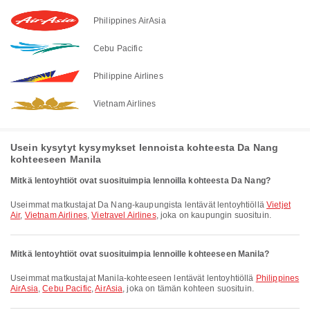
Philippines AirAsia
Cebu Pacific
Philippine Airlines
Vietnam Airlines
Usein kysytyt kysymykset lennoista kohteesta Da Nang
kohteeseen Manila
Mitkä lentoyhtiöt ovat suosituimpia lennoilla kohteesta Da Nang?
Useimmat matkustajat Da Nang-kaupungista lentävät lentoyhtiöllä
Vietjet
Air
,
Vietnam Airlines
,
Vietravel Airlines
, joka on kaupungin suosituin.
Mitkä lentoyhtiöt ovat suosituimpia lennoille kohteeseen Manila?
Useimmat matkustajat Manila-kohteeseen lentävät lentoyhtiöllä
Philippines
AirAsia
,
Cebu Pacific
,
AirAsia
, joka on tämän kohteen suosituin.