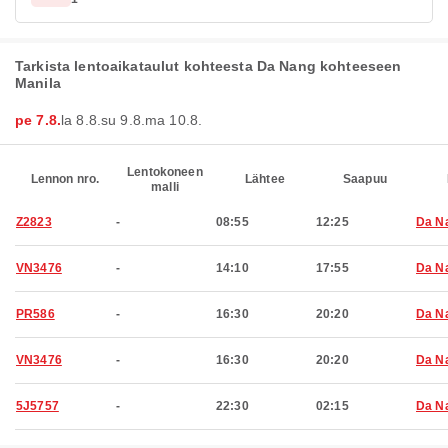
Tarkista lentoaikataulut kohteesta Da Nang kohteeseen
Manila
pe 7.8.
la 8.8.
su 9.8.
ma 10.8.
Lentokoneen
Lennon nro.
Lähtee
Saapuu
malli
Z2823
-
08:55
12:25
Da N
VN3476
-
14:10
17:55
Da N
PR586
-
16:30
20:20
Da N
VN3476
-
16:30
20:20
Da N
5J5757
-
22:30
02:15
Da N