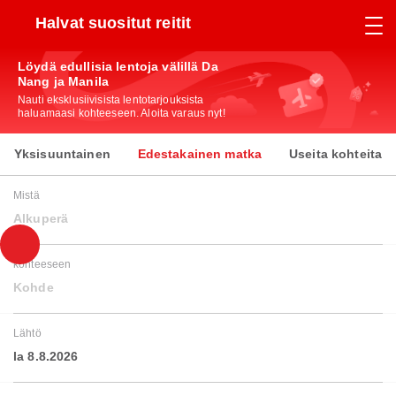
Halvat suositut reitit
Löydä edullisia lentoja välillä Da
Nang ja Manila
Nauti eksklusiivisista lentotarjouksista
haluamaasi kohteeseen. Aloita varaus nyt!
Yksisuuntainen
Edestakainen matka
Useita kohteita
Mistä
Alkuperä
kohteeseen
Kohde
Lähtö
la 8.8.2026