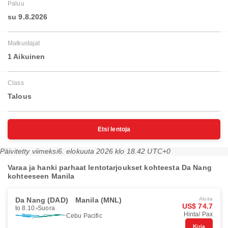
Paluu
su 9.8.2026
Matkustajat
1 Aikuinen
Class
Talous
Etsi lentoja
Päivitetty viimeksi
6. elokuuta 2026 klo 18.42 UTC+0
Varaa ja hanki parhaat lentotarjoukset kohteesta Da Nang
kohteeseen Manila
Da Nang (DAD)
Manila (MNL)
Aloita
US$ 74.7
to 8.10.
Suora
Hinta/ Pax
Cebu Pacific
Kirja