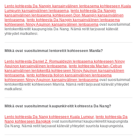
lento kohteesta Da Nangin kansainvälinen lentoasema kohteeseen Kuala
Lumpurin kansainvälinen lentoasema
,
lento kohteesta Da Nangin
kansainvälinen lentoasema kohteeseen Don Muangin kansainvälinen
lentoasema
,
lento kohteesta Da Nangin kansainvälinen lentoasema
kohteeseen Ninoy Aquinon kansainvälinen lentoasema
ovat suosituimmat
lentokenttäreitit kaupungista Da Nang. Nämä reitit tarjoavat kätevät
yhteydet matkallesi.
Mitkä ovat suosituimmat lentoreitit kohteeseen Manila?
lento kohteesta Daniel Z. Romualdezin lentoasema kohteeseen Ninoy
Aquinon kansainvälinen lentoasema
,
lento kohteesta Mactan–Cebun
kansainvälinen lentokenttä kohteeseen Ninoy Aquinon kansainvälinen
lentoasema
,
lento kohteesta Iloilon kansainvälinen lentoasema
kohteeseen Ninoy Aquinon kansainvälinen lentoasema
ovat suosituimmat
lentokenttäreitit kohteeseen Manila. Nämä reitit tarjoavat kätevät yhteydet
matkallesi.
Mitkä ovat suosituimmat kaupunkireitit kohteesta Da Nang?
lento kohteesta Da Nang kohteeseen Kuala Lumpur
,
lento kohteesta Da
Nang kohteeseen Bangkok
ovat suosituimmat kaupunkireitit kaupungista
Da Nang. Nämä reitit tarjoavat kätevät yhteydet suurista kaupungeista.