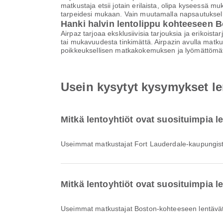
matkustaja etsii jotain erilaista, olipa kyseessä 
tarpeidesi mukaan. Vain muutamalla napsautuksell
Hanki halvin lentolippu kohteeseen 
Airpaz tarjoaa eksklusiivisia tarjouksia ja erikoist
tai mukavuudesta tinkimättä. Airpazin avulla matku
poikkeuksellisen matkakokemuksen ja lyömättömät
Usein kysytyt kysymykset l
Mitkä lentoyhtiöt ovat suosituimpia l
Useimmat matkustajat Fort Lauderdale-kaupungista
Mitkä lentoyhtiöt ovat suosituimpia 
Useimmat matkustajat Boston-kohteeseen lentävät