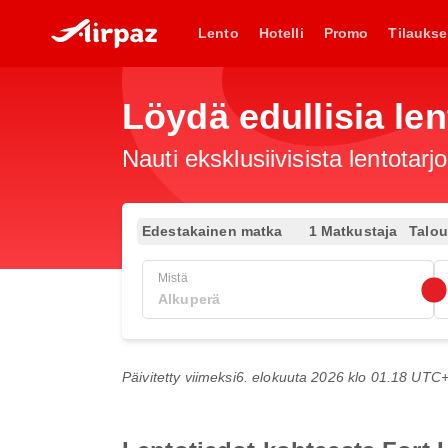
Lento
Hotelli
Promo
Tilaukse
Löydä edullisia len
Nauti eksklusiivisista lentotar
Edestakainen matka
1 Matkustaja
Talo
Mistä
Päivitetty viimeksi
6. elokuuta 2026 klo 01.18 UTC