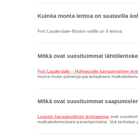
Kuinka monta lentoa on saatavilla k
Fort Lauderdale–Boston välillä on 6 lentoa.
Mitkä ovat suosituimmat lähtölentok
Fort Lauderdale – Hollywoodin kansainvälinen le
monia muita palveluja parantaaksesi matkakokemusta
Mitkä ovat suosituimmat saapumisle
Loganin kansainvälinen lentoasema
ovat suositui
matkakokemuksesi parantamiseksi. Voit tarkistaa yks