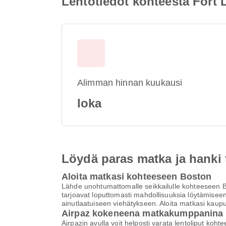
Lentotiedot kohteesta Fort
Alimman hinnan kuukausi
loka
Löydä paras matka ja hanki
Aloita matkasi kohteeseen Boston
Lähde unohtumattomalle seikkailulle kohteeseen Bo
tarjoavat loputtomasti mahdollisuuksia löytämiseen
ainutlaatuiseen viehätykseen. Aloita matkasi kaup
Airpaz kokeneena matkakumppanina
Airpazin avulla voit helposti varata lentoliput k