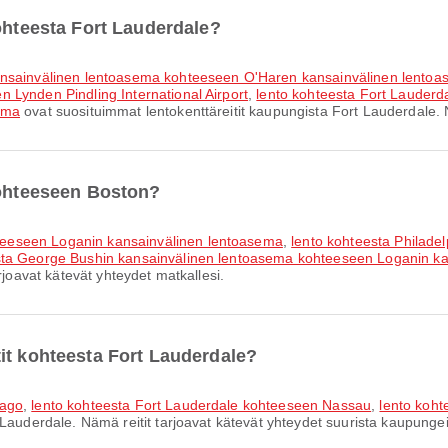
kohteesta Fort Lauderdale?
kansainvälinen lentoasema kohteeseen O'Haren kansainvälinen lento
 Lynden Pindling International Airport
,
lento kohteesta Fort Lauderd
ema
ovat suosituimmat lentokenttäreitit kaupungista Fort Lauderdale. N
kohteeseen Boston?
teeseen Loganin kansainvälinen lentoasema
,
lento kohteesta Philade
sta George Bushin kansainvälinen lentoasema kohteeseen Loganin k
rjoavat kätevät yhteydet matkallesi.
it kohteesta Fort Lauderdale?
cago
,
lento kohteesta Fort Lauderdale kohteeseen Nassau
,
lento koht
Lauderdale. Nämä reitit tarjoavat kätevät yhteydet suurista kaupungei