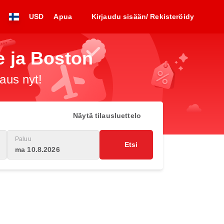
USD
Apua
Kirjaudu sisään/ Rekisteröidy
le ja Boston
raus nyt!
Näytä tilausluettelo
Paluu
Etsi
ma 10.8.2026