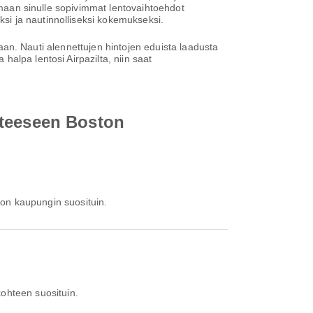
oamaan sinulle sopivimmat lentovaihtoehdot
si ja nautinnolliseksi kokemukseksi.
ntaan. Nauti alennettujen hintojen eduista laadusta
alpa lentosi Airpazilta, niin saat
hteeseen Boston
 on kaupungin suosituin.
kohteen suosituin.