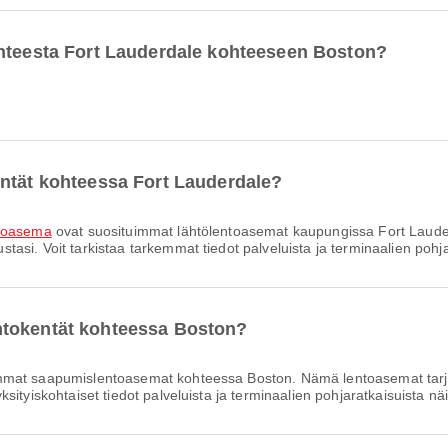
ohteesta Fort Lauderdale kohteeseen Boston?
entät kohteessa Fort Lauderdale?
ntoasema
ovat suosituimmat lähtölentoasemat kaupungissa Fort Laude
si. Voit tarkistaa tarkemmat tiedot palveluista ja terminaalien pohjap
ntokentät kohteessa Boston?
mmat saapumislentoasemat kohteessa Boston. Nämä lentoasemat tarjo
ityiskohtaiset tiedot palveluista ja terminaalien pohjaratkaisuista näi