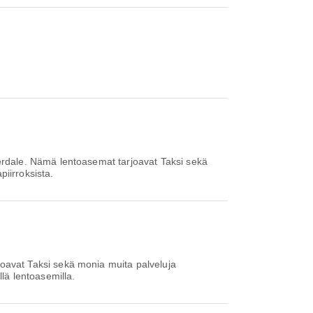
rdale. Nämä lentoasemat tarjoavat Taksi sekä
iirroksista.
avat Taksi sekä monia muita palveluja
llä lentoasemilla.