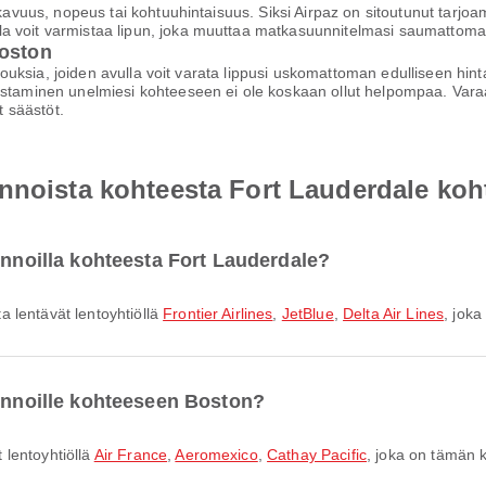
mukavuus, nopeus tai kohtuuhintaisuus. Siksi Airpaz on sitoutunut tarj
a voit varmistaa lipun, joka muuttaa matkasuunnitelmasi saumattomak
Boston
arjouksia, joiden avulla voit varata lippusi uskomattoman edulliseen hi
staminen unelmiesi kohteeseen ei ole koskaan ollut helpompaa. Varaa h
 säästöt.
ennoista kohteesta Fort Lauderdale ko
ennoilla kohteesta Fort Lauderdale?
 lentävät lentoyhtiöllä
Frontier Airlines
,
JetBlue
,
Delta Air Lines
, joka
lennoille kohteeseen Boston?
 lentoyhtiöllä
Air France
,
Aeromexico
,
Cathay Pacific
, joka on tämän 