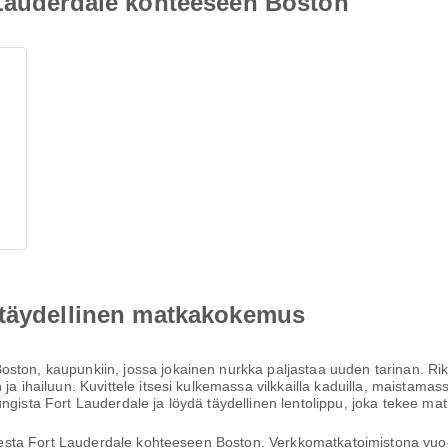
 Lauderdale kohteeseen Boston
 täydellinen matkakokemus
ston, kaupunkiin, jossa jokainen nurkka paljastaa uuden tarinan. Ri
 ja ihailuun. Kuvittele itsesi kulkemassa vilkkailla kaduilla, maistam
ungista Fort Lauderdale ja löydä täydellinen lentolippu, joka tekee 
ohteesta Fort Lauderdale kohteeseen Boston. Verkkomatkatoimistona v