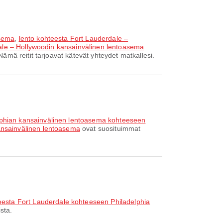
asema
,
lento kohteesta Fort Lauderdale –
ale – Hollywoodin kansainvälinen lentoasema
ämä reitit tarjoavat kätevät yhteydet matkallesi.
lphian kansainvälinen lentoasema kohteeseen
ansainvälinen lentoasema
ovat suosituimmat
eesta Fort Lauderdale kohteeseen Philadelphia
sta.