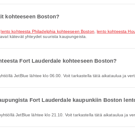
tit kohteeseen Boston?
,
lento kohteesta Philadelphia kohteeseen Boston
,
lento kohteesta Ho
oavat kätevät yhteydet suurista kaupungeista.
kohteesta Fort Lauderdale kohteeseen Boston?
tiöllä JetBlue lähtee klo 06.00. Voit tarkastella tätä aikataulua ja verta
kaupungista Fort Lauderdale kaupunkiin Boston lento
tiöllä JetBlue lähtee klo 21.10. Voit tarkastella tätä aikataulua ja vert