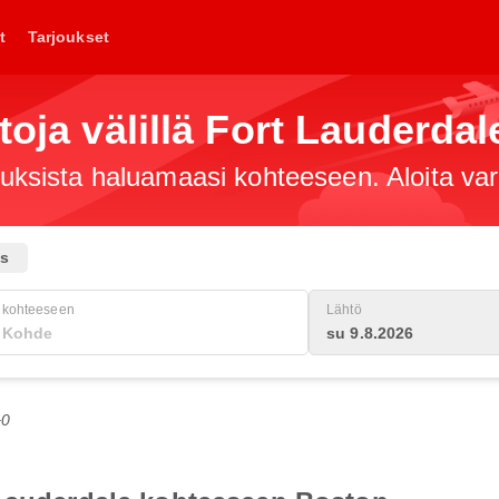
t
Tarjoukset
toja välillä Fort Lauderda
jouksista haluamaasi kohteeseen. Aloita va
us
kohteeseen
Lähtö
su 9.8.2026
+0