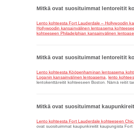
Mitkä ovat suosituimmat lentoreitit 
lento kohteesta Fort Lauderdale – Hollywoodin 
Hollywoodin kansainvälinen lentoasema kohteeseen
kohteeseen Philadelphian kansainvälinen lentoas
Mitkä ovat suosituimmat lentoreitit 
lento kohteesta Kööpenhaminan lentoasema koh
Loganin kansainvälinen lentoasema
,
lento kohtee
lentokenttäreitit kohteeseen Boston. Nämä reitit ta
Mitkä ovat suosituimmat kaupunkireit
lento kohteesta Fort Lauderdale kohteeseen Chi
ovat suosituimmat kaupunkireitit kaupungista Fort 