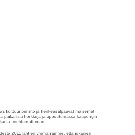
kas kulttuuriperintö ja henkeäsalpaavat maisemat
assa paikallisia herkkuja ja uppoutumassa kaupungin
matkasta unohtumattoman.
uodesta 2011 lähtien ymmärrämme, että jokainen