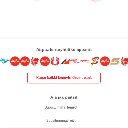
Airpaz lentoyhtiökumppanit
Katso kaikki lentoyhtiökumppanit
Älä jää paitsi!
Suosituimmat lennot
Suosituimmat reitit