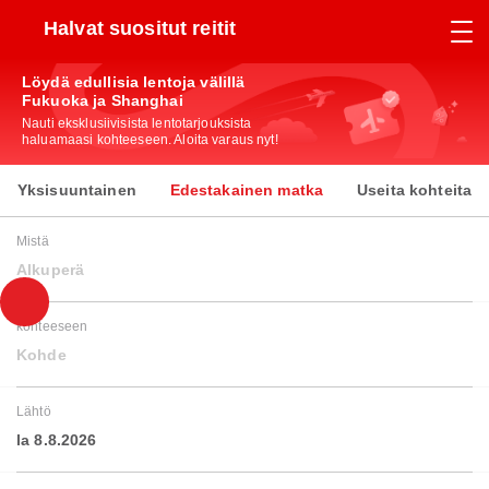
Halvat suositut reitit
Löydä edullisia lentoja välillä
Fukuoka ja Shanghai
Nauti eksklusiivisista lentotarjouksista
haluamaasi kohteeseen. Aloita varaus nyt!
Yksisuuntainen
Edestakainen matka
Useita kohteita
Mistä
Alkuperä
kohteeseen
Kohde
Lähtö
la 8.8.2026