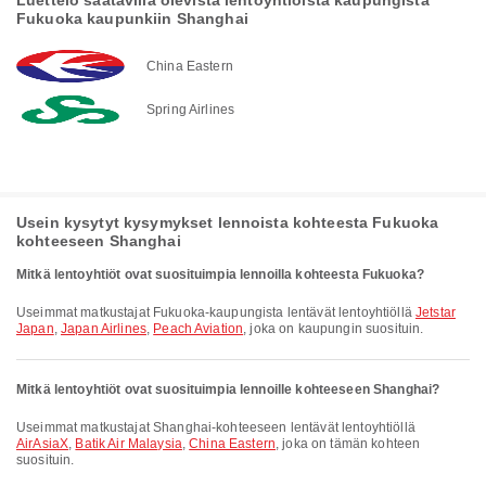
Luettelo saatavilla olevista lentoyhtiöistä kaupungista
Fukuoka kaupunkiin Shanghai
China Eastern
Spring Airlines
Usein kysytyt kysymykset lennoista kohteesta Fukuoka
kohteeseen Shanghai
Mitkä lentoyhtiöt ovat suosituimpia lennoilla kohteesta Fukuoka?
Useimmat matkustajat Fukuoka-kaupungista lentävät lentoyhtiöllä
Jetstar
Japan
,
Japan Airlines
,
Peach Aviation
, joka on kaupungin suosituin.
Mitkä lentoyhtiöt ovat suosituimpia lennoille kohteeseen Shanghai?
Useimmat matkustajat Shanghai-kohteeseen lentävät lentoyhtiöllä
AirAsiaX
,
Batik Air Malaysia
,
China Eastern
, joka on tämän kohteen
suosituin.