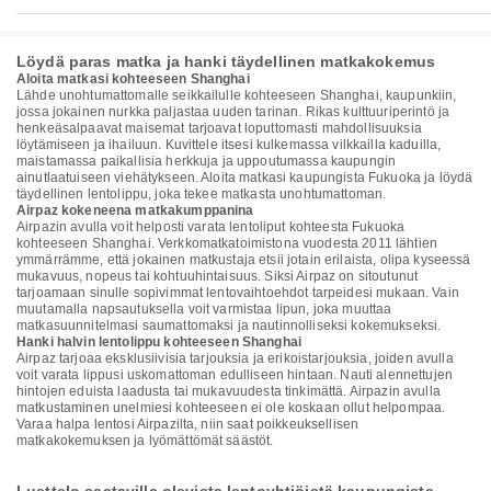
Löydä paras matka ja hanki täydellinen matkakokemus
Aloita matkasi kohteeseen Shanghai
Lähde unohtumattomalle seikkailulle kohteeseen Shanghai, kaupunkiin,
jossa jokainen nurkka paljastaa uuden tarinan. Rikas kulttuuriperintö ja
henkeäsalpaavat maisemat tarjoavat loputtomasti mahdollisuuksia
löytämiseen ja ihailuun. Kuvittele itsesi kulkemassa vilkkailla kaduilla,
maistamassa paikallisia herkkuja ja uppoutumassa kaupungin
ainutlaatuiseen viehätykseen. Aloita matkasi kaupungista Fukuoka ja löydä
täydellinen lentolippu, joka tekee matkasta unohtumattoman.
Airpaz kokeneena matkakumppanina
Airpazin avulla voit helposti varata lentoliput kohteesta Fukuoka
kohteeseen Shanghai. Verkkomatkatoimistona vuodesta 2011 lähtien
ymmärrämme, että jokainen matkustaja etsii jotain erilaista, olipa kyseessä
mukavuus, nopeus tai kohtuuhintaisuus. Siksi Airpaz on sitoutunut
tarjoamaan sinulle sopivimmat lentovaihtoehdot tarpeidesi mukaan. Vain
muutamalla napsautuksella voit varmistaa lipun, joka muuttaa
matkasuunnitelmasi saumattomaksi ja nautinnolliseksi kokemukseksi.
Hanki halvin lentolippu kohteeseen Shanghai
Airpaz tarjoaa eksklusiivisia tarjouksia ja erikoistarjouksia, joiden avulla
voit varata lippusi uskomattoman edulliseen hintaan. Nauti alennettujen
hintojen eduista laadusta tai mukavuudesta tinkimättä. Airpazin avulla
matkustaminen unelmiesi kohteeseen ei ole koskaan ollut helpompaa.
Varaa halpa lentosi Airpazilta, niin saat poikkeuksellisen
matkakokemuksen ja lyömättömät säästöt.