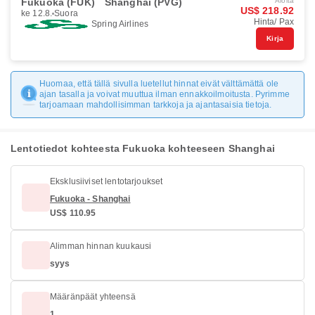
Fukuoka (FUK)
Shanghai (PVG)
Aloita
US$ 218.92
ke 12.8.
Suora
Hinta/ Pax
Spring Airlines
Kirja
Huomaa, että tällä sivulla luetellut hinnat eivät välttämättä ole
ajan tasalla ja voivat muuttua ilman ennakkoilmoitusta. Pyrimme
tarjoamaan mahdollisimman tarkkoja ja ajantasaisia tietoja.
Lentotiedot kohteesta Fukuoka kohteeseen Shanghai
Eksklusiiviset lentotarjoukset
Fukuoka - Shanghai
US$ 110.95
Alimman hinnan kuukausi
syys
Määränpäät yhteensä
1