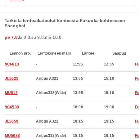
Tarkista lentoaikataulut kohteesta Fukuoka kohteeseen
Shanghai
pe 7.8.
la 8.8.
su 9.8.
ma 10.8.
Lennon nro.
Lentokoneen malli
Lähtee
Saapuu
9C6610
-
11:55
12:55
F
JL5625
Airbus A321
13:55
15:10
F
MU518
Airbus333(Wide)
13:55
15:10
F
9C6538
-
18:00
19:00
F
JL5659
Airbus A321
18:15
19:15
F
MU5088
Airbus333(Wide)
18:15
19:15
F