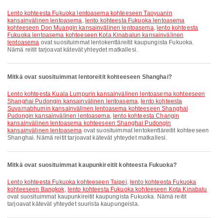
lento kohteesta Fukuoka lentoasema kohteeseen Taoyuanin
kansainvälinen lentoasema
,
lento kohteesta Fukuoka lentoasema
kohteeseen Don Muangin kansainvälinen lentoasema
,
lento kohteesta
Fukuoka lentoasema kohteeseen Kota Kinabalun kansainvälinen
lentoasema
ovat suosituimmat lentokenttäreitit kaupungista Fukuoka.
Nämä reitit tarjoavat kätevät yhteydet matkallesi.
Mitkä ovat suosituimmat lentoreitit kohteeseen Shanghai?
lento kohteesta Kuala Lumpurin kansainvälinen lentoasema kohteeseen
Shanghai Pudongin kansainvälinen lentoasema
,
lento kohteesta
Suvarnabhumin kansainvälinen lentoasema kohteeseen Shanghai
Pudongin kansainvälinen lentoasema
,
lento kohteesta Changin
kansainvälinen lentoasema kohteeseen Shanghai Pudongin
kansainvälinen lentoasema
ovat suosituimmat lentokenttäreitit kohteeseen
Shanghai. Nämä reitit tarjoavat kätevät yhteydet matkallesi.
Mitkä ovat suosituimmat kaupunkireitit kohteesta Fukuoka?
lento kohteesta Fukuoka kohteeseen Taipei
,
lento kohteesta Fukuoka
kohteeseen Bangkok
,
lento kohteesta Fukuoka kohteeseen Kota Kinabalu
ovat suosituimmat kaupunkireitit kaupungista Fukuoka. Nämä reitit
tarjoavat kätevät yhteydet suurista kaupungeista.