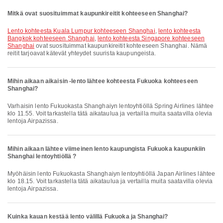
Mitkä ovat suosituimmat kaupunkireitit kohteeseen Shanghai?
lento kohteesta Kuala Lumpur kohteeseen Shanghai
,
lento kohteesta
Bangkok kohteeseen Shanghai
,
lento kohteesta Singapore kohteeseen
Shanghai
ovat suosituimmat kaupunkireitit kohteeseen Shanghai. Nämä
reitit tarjoavat kätevät yhteydet suurista kaupungeista.
Mihin aikaan aikaisin -lento lähtee kohteesta Fukuoka kohteeseen
Shanghai?
Varhaisin lento Fukuokasta Shanghaiyn lentoyhtiöllä Spring Airlines lähtee
klo 11.55. Voit tarkastella tätä aikataulua ja vertailla muita saatavilla olevia
lentoja Airpazissa.
Mihin aikaan lähtee viimeinen lento kaupungista Fukuoka kaupunkiin
Shanghai lentoyhtiöllä ?
Myöhäisin lento Fukuokasta Shanghaiyn lentoyhtiöllä Japan Airlines lähtee
klo 18.15. Voit tarkastella tätä aikataulua ja vertailla muita saatavilla olevia
lentoja Airpazissa.
Kuinka kauan kestää lento välillä Fukuoka ja Shanghai?