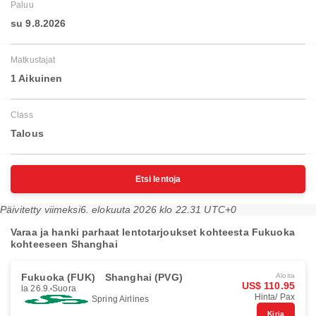
Paluu
su 9.8.2026
Matkustajat
1 Aikuinen
Class
Talous
Etsi lentoja
Päivitetty viimeksi
6. elokuuta 2026 klo 22.31 UTC+0
Varaa ja hanki parhaat lentotarjoukset kohteesta Fukuoka
kohteeseen Shanghai
Fukuoka (FUK)
Shanghai (PVG)
Aloita
US$ 110.95
la 26.9.
Suora
Hinta/ Pax
Spring Airlines
Kirja