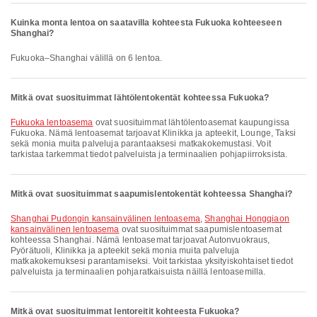
Kuinka monta lentoa on saatavilla kohteesta Fukuoka kohteeseen
Shanghai?
Fukuoka–Shanghai välillä on 6 lentoa.
Mitkä ovat suosituimmat lähtölentokentät kohteessa Fukuoka?
Fukuoka lentoasema
ovat suosituimmat lähtölentoasemat kaupungissa
Fukuoka. Nämä lentoasemat tarjoavat Klinikka ja apteekit, Lounge, Taksi
sekä monia muita palveluja parantaaksesi matkakokemustasi. Voit
tarkistaa tarkemmat tiedot palveluista ja terminaalien pohjapiirroksista.
Mitkä ovat suosituimmat saapumislentokentät kohteessa Shanghai?
Shanghai Pudongin kansainvälinen lentoasema
,
Shanghai Hongqiaon
kansainvälinen lentoasema
ovat suosituimmat saapumislentoasemat
kohteessa Shanghai. Nämä lentoasemat tarjoavat Autonvuokraus,
Pyörätuoli, Klinikka ja apteekit sekä monia muita palveluja
matkakokemuksesi parantamiseksi. Voit tarkistaa yksityiskohtaiset tiedot
palveluista ja terminaalien pohjaratkaisuista näillä lentoasemilla.
Mitkä ovat suosituimmat lentoreitit kohteesta Fukuoka?