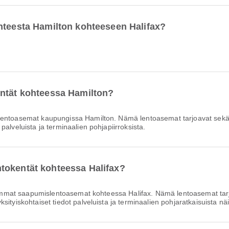
hteesta Hamilton kohteeseen Halifax?
entät kohteessa Hamilton?
lentoasemat kaupungissa Hamilton. Nämä lentoasemat tarjoavat sekä
alveluista ja terminaalien pohjapiirroksista.
tokentät kohteessa Halifax?
mmat saapumislentoasemat kohteessa Halifax. Nämä lentoasemat tarj
ityiskohtaiset tiedot palveluista ja terminaalien pohjaratkaisuista näi