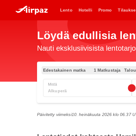
Lento
Hotelli
Promo
Tilaukse
Löydä edullisia len
Nauti eksklusiivisista lentotar
Edestakainen matka
1 Matkustaja
Talo
Mistä
Päivitetty viimeksi
10. heinäkuuta 2026 klo 06.37 