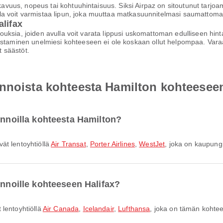
mukavuus, nopeus tai kohtuuhintaisuus. Siksi Airpaz on sitoutunut tarj
a voit varmistaa lipun, joka muuttaa matkasuunnitelmasi saumattomak
alifax
arjouksia, joiden avulla voit varata lippusi uskomattoman edulliseen hi
staminen unelmiesi kohteeseen ei ole koskaan ollut helpompaa. Varaa h
 säästöt.
nnoista kohteesta Hamilton kohteeseen
ennoilla kohteesta Hamilton?
ät lentoyhtiöllä
Air Transat
,
Porter Airlines
,
WestJet
, joka on kaupungi
ennoille kohteeseen Halifax?
 lentoyhtiöllä
Air Canada
,
Icelandair
,
Lufthansa
, joka on tämän kohtee