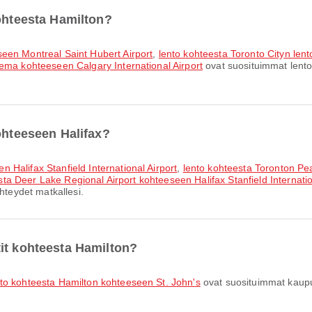
kohteesta Hamilton?
seen Montreal Saint Hubert Airport
,
lento kohteesta Toronto Cityn le
sema kohteeseen Calgary International Airport
ovat suosituimmat lentok
ohteeseen Halifax?
 Halifax Stanfield International Airport
,
lento kohteesta Toronton P
sta Deer Lake Regional Airport kohteeseen Halifax Stanfield Internatio
hteydet matkallesi.
it kohteesta Hamilton?
nto kohteesta Hamilton kohteeseen St. John's
ovat suosituimmat kaupun