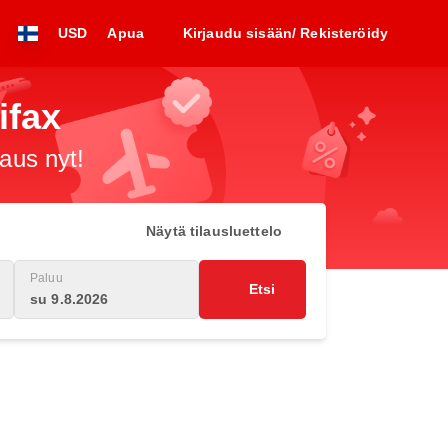
USD
Apua
Kirjaudu sisään/ Rekisteröidy
ifax
raus nyt!
Näytä tilausluettelo
Paluu
Etsi
su 9.8.2026