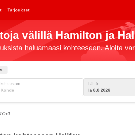
t
Tarjoukset
toja välillä Hamilton ja Hal
jouksista haluamaasi kohteeseen. Aloita va
us
kohteeseen
Lähtö
la 8.8.2026
UTC+0