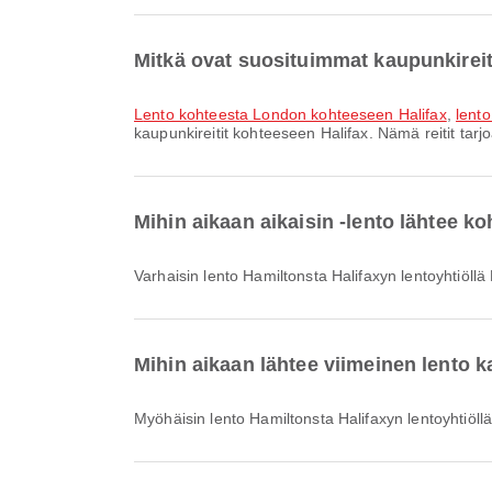
Mitkä ovat suosituimmat kaupunkireit
lento kohteesta London kohteeseen Halifax
,
lent
kaupunkireitit kohteeseen Halifax. Nämä reitit tarj
Mihin aikaan aikaisin -lento lähtee k
Varhaisin lento Hamiltonsta Halifaxyn lentoyhtiöllä 
Mihin aikaan lähtee viimeinen lento k
Myöhäisin lento Hamiltonsta Halifaxyn lentoyhtiöllä 