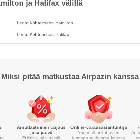
milton ja Halifax välillä
Lento Kohteeseen Hamilton
Lento Kohteeseen Halifax
Miksi pitää matkustaa Airpazin kanssa
a
Ainutlaatuinen tarjous
Online-varausasiantuntija
H
joka päivä
Yhdessä uskottavien
Anta
sta
Erilaisia päivittäisiä
kumppaneidemme kanssa
a