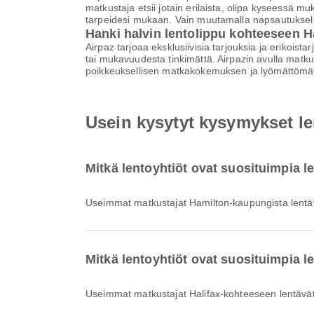
matkustaja etsii jotain erilaista, olipa kyseessä 
tarpeidesi mukaan. Vain muutamalla napsautuksell
Hanki halvin lentolippu kohteeseen H
Airpaz tarjoaa eksklusiivisia tarjouksia ja erikoist
tai mukavuudesta tinkimättä. Airpazin avulla matku
poikkeuksellisen matkakokemuksen ja lyömättömät
Usein kysytyt kysymykset le
Mitkä lentoyhtiöt ovat suosituimpia l
Useimmat matkustajat Hamilton-kaupungista lentäv
Mitkä lentoyhtiöt ovat suosituimpia l
Useimmat matkustajat Halifax-kohteeseen lentävät