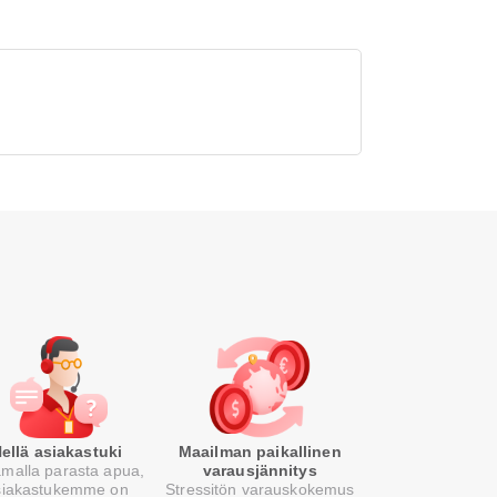
ellä asiakastuki
Maailman paikallinen
malla parasta apua,
varausjännitys
siakastukemme on
Stressitön varauskokemus