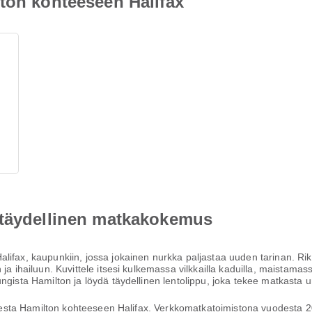
ton kohteeseen Halifax
 täydellinen matkakokemus
lifax, kaupunkiin, jossa jokainen nurkka paljastaa uuden tarinan. Ri
 ja ihailuun. Kuvittele itsesi kulkemassa vilkkailla kaduilla, maistam
ungista Hamilton ja löydä täydellinen lentolippu, joka tekee matkasta
ohteesta Hamilton kohteeseen Halifax. Verkkomatkatoimistona vuodesta