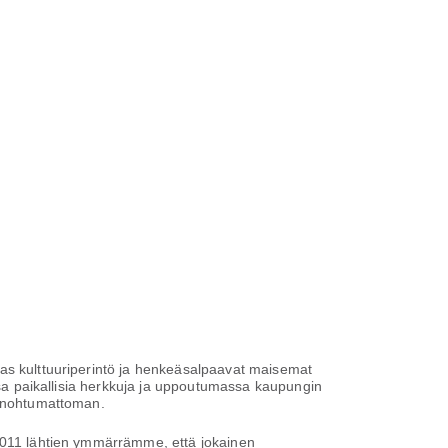
kas kulttuuriperintö ja henkeäsalpaavat maisemat
assa paikallisia herkkuja ja uppoutumassa kaupungin
 unohtumattoman.
 2011 lähtien ymmärrämme, että jokainen