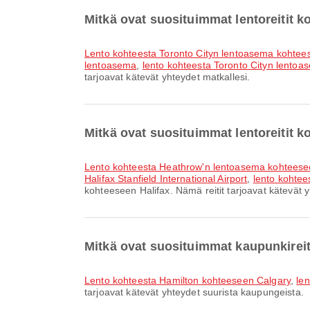
Mitkä ovat suosituimmat lentoreitit 
lento kohteesta Toronto Cityn lentoasema kohtee
lentoasema
,
lento kohteesta Toronto Cityn lentoa
tarjoavat kätevät yhteydet matkallesi.
Mitkä ovat suosituimmat lentoreitit k
lento kohteesta Heathrow'n lentoasema kohteeseen
Halifax Stanfield International Airport
,
lento kohtee
kohteeseen Halifax. Nämä reitit tarjoavat kätevät y
Mitkä ovat suosituimmat kaupunkireit
lento kohteesta Hamilton kohteeseen Calgary
,
le
tarjoavat kätevät yhteydet suurista kaupungeista.