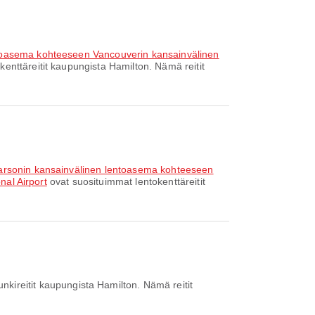
ntoasema kohteeseen Vancouverin kansainvälinen
enttäreitit kaupungista Hamilton. Nämä reitit
earsonin kansainvälinen lentoasema kohteeseen
nal Airport
ovat suosituimmat lentokenttäreitit
kireitit kaupungista Hamilton. Nämä reitit