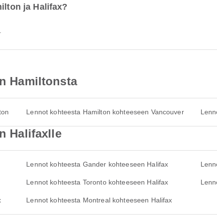
ilton ja Halifax?
.
in Hamiltonsta
ton
Lennot kohteesta Hamilton kohteeseen Vancouver
Lenn
n Halifaxlle
Lennot kohteesta Gander kohteeseen Halifax
Lenno
Lennot kohteesta Toronto kohteeseen Halifax
Lenno
x
Lennot kohteesta Montreal kohteeseen Halifax