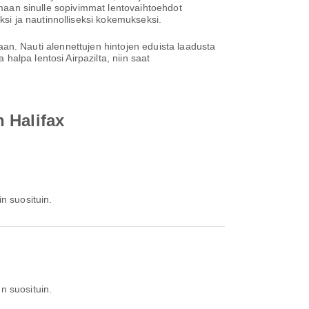
oamaan sinulle sopivimmat lentovaihtoehdot
si ja nautinnolliseksi kokemukseksi.
ntaan. Nauti alennettujen hintojen eduista laadusta
alpa lentosi Airpazilta, niin saat
 Halifax
n suosituin.
n suosituin.