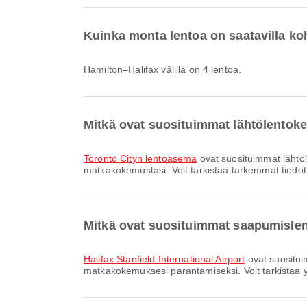
Kuinka monta lentoa on saatavilla ko
Hamilton–Halifax välillä on 4 lentoa.
Mitkä ovat suosituimmat lähtölentok
Toronto Cityn lentoasema
ovat suosituimmat lähtö
matkakokemustasi. Voit tarkistaa tarkemmat tiedot p
Mitkä ovat suosituimmat saapumislen
Halifax Stanfield International Airport
ovat suositui
matkakokemuksesi parantamiseksi. Voit tarkistaa yks