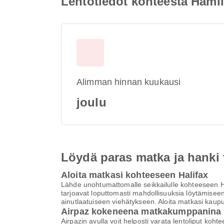
Lentotiedot kohteesta Hamil
Alimman hinnan kuukausi
joulu
Löydä paras matka ja hanki
Aloita matkasi kohteeseen Halifax
Lähde unohtumattomalle seikkailulle kohteeseen Ha
tarjoavat loputtomasti mahdollisuuksia löytämiseen
ainutlaatuiseen viehätykseen. Aloita matkasi kaup
Airpaz kokeneena matkakumppanina
Airpazin avulla voit helposti varata lentoliput k