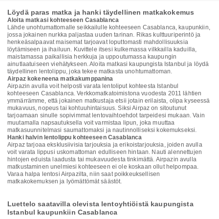
Löydä paras matka ja hanki täydellinen matkakokemus
Aloita matkasi kohteeseen Casablanca
Lähde unohtumattomalle seikkailulle kohteeseen Casablanca, kaupunkiin,
jossa jokainen nurkka paljastaa uuden tarinan. Rikas kulttuuriperintö ja
henkeäsalpaavat maisemat tarjoavat loputtomasti mahdollisuuksia
löytämiseen ja ihailuun. Kuvittele itsesi kulkemassa vilkkailla kaduilla,
maistamassa paikallisia herkkuja ja uppoutumassa kaupungin
ainutlaatuiseen viehätykseen. Aloita matkasi kaupungista Istanbul ja löydä
täydellinen lentolippu, joka tekee matkasta unohtumattoman.
Airpaz kokeneena matkakumppanina
Airpazin avulla voit helposti varata lentoliput kohteesta Istanbul
kohteeseen Casablanca. Verkkomatkatoimistona vuodesta 2011 lähtien
ymmärrämme, että jokainen matkustaja etsii jotain erilaista, olipa kyseessä
mukavuus, nopeus tai kohtuuhintaisuus. Siksi Airpaz on sitoutunut
tarjoamaan sinulle sopivimmat lentovaihtoehdot tarpeidesi mukaan. Vain
muutamalla napsautuksella voit varmistaa lipun, joka muuttaa
matkasuunnitelmasi saumattomaksi ja nautinnolliseksi kokemukseksi.
Hanki halvin lentolippu kohteeseen Casablanca
Airpaz tarjoaa eksklusiivisia tarjouksia ja erikoistarjouksia, joiden avulla
voit varata lippusi uskomattoman edulliseen hintaan. Nauti alennettujen
hintojen eduista laadusta tai mukavuudesta tinkimättä. Airpazin avulla
matkustaminen unelmiesi kohteeseen ei ole koskaan ollut helpompaa.
Varaa halpa lentosi Airpazilta, niin saat poikkeuksellisen
matkakokemuksen ja lyömättömät säästöt.
Luettelo saatavilla olevista lentoyhtiöistä kaupungista
Istanbul kaupunkiin Casablanca