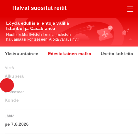
Halvat suositut reitit
Löydä edullisia lentoja välillä
Istanbul ja Casablanca
Nauti eksklusiivisista lentotarjouksista
haluamaasi kohteeseen. Aloita varaus nyt!
Yksisuuntainen
Edestakainen matka
Useita kohteita
Mistä
Alkuperä
kohteeseen
Kohde
Lähtö
pe 7.8.2026