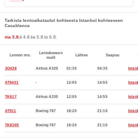
Tarkista lentoaikataulut kohteesta Istanbul kohteeseen
Casablanca
ma 3.8.
ti 4.8.
ke 5.8.
to 6.8.
Lentokoneen
Lennon nro.
Lähtee
Saapuu
malli
3O438
Airbus A320
01:30
04:35
Istan
AT9401
-
12:05
14:55
Istan
TK617
Airbus A330
12:05
14:55
Istan
AT911
Boeing 787
18:20
21:10
Istan
TK8305
Boeing 787
18:20
21:10
Istan