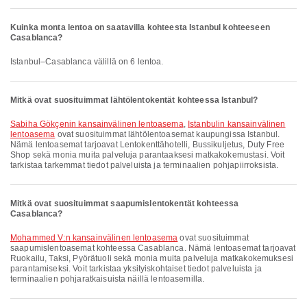
Kuinka monta lentoa on saatavilla kohteesta Istanbul kohteeseen
Casablanca?
Istanbul–Casablanca välillä on 6 lentoa.
Mitkä ovat suosituimmat lähtölentokentät kohteessa Istanbul?
Sabiha Gökçenin kansainvälinen lentoasema
,
Istanbulin kansainvälinen
lentoasema
ovat suosituimmat lähtölentoasemat kaupungissa Istanbul.
Nämä lentoasemat tarjoavat Lentokenttähotelli, Bussikuljetus, Duty Free
Shop sekä monia muita palveluja parantaaksesi matkakokemustasi. Voit
tarkistaa tarkemmat tiedot palveluista ja terminaalien pohjapiirroksista.
Mitkä ovat suosituimmat saapumislentokentät kohteessa
Casablanca?
Mohammed V:n kansainvälinen lentoasema
ovat suosituimmat
saapumislentoasemat kohteessa Casablanca. Nämä lentoasemat tarjoavat
Ruokailu, Taksi, Pyörätuoli sekä monia muita palveluja matkakokemuksesi
parantamiseksi. Voit tarkistaa yksityiskohtaiset tiedot palveluista ja
terminaalien pohjaratkaisuista näillä lentoasemilla.