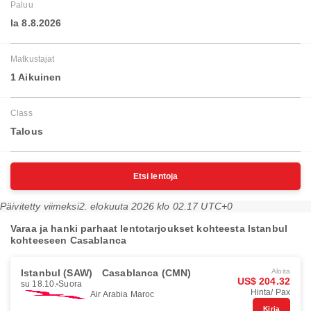
Paluu
la 8.8.2026
Matkustajat
1 Aikuinen
Class
Talous
Etsi lentoja
Päivitetty viimeksi
2. elokuuta 2026 klo 02.17 UTC+0
Varaa ja hanki parhaat lentotarjoukset kohteesta Istanbul
kohteeseen Casablanca
Istanbul (SAW)
Casablanca (CMN)
Aloita
US$ 204.32
su 18.10.
Suora
Hinta/ Pax
Air Arabia Maroc
Kirja