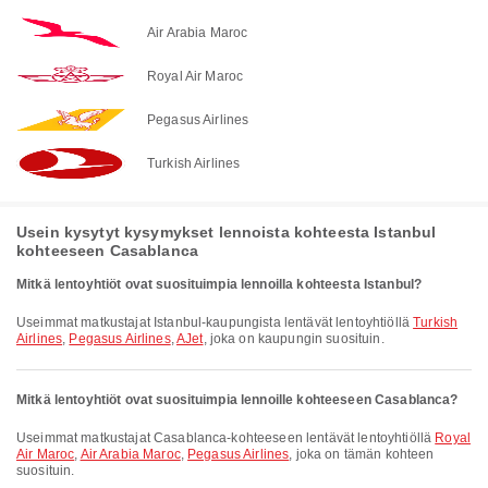
Air Arabia Maroc
Royal Air Maroc
Pegasus Airlines
Turkish Airlines
Usein kysytyt kysymykset lennoista kohteesta Istanbul
kohteeseen Casablanca
Mitkä lentoyhtiöt ovat suosituimpia lennoilla kohteesta Istanbul?
Useimmat matkustajat Istanbul-kaupungista lentävät lentoyhtiöllä
Turkish
Airlines
,
Pegasus Airlines
,
AJet
, joka on kaupungin suosituin.
Mitkä lentoyhtiöt ovat suosituimpia lennoille kohteeseen Casablanca?
Useimmat matkustajat Casablanca-kohteeseen lentävät lentoyhtiöllä
Royal
Air Maroc
,
Air Arabia Maroc
,
Pegasus Airlines
, joka on tämän kohteen
suosituin.