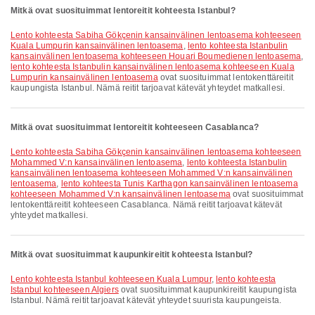
Mitkä ovat suosituimmat lentoreitit kohteesta Istanbul?
lento kohteesta Sabiha Gökçenin kansainvälinen lentoasema kohteeseen
Kuala Lumpurin kansainvälinen lentoasema
,
lento kohteesta Istanbulin
kansainvälinen lentoasema kohteeseen Houari Boumedienen lentoasema
,
lento kohteesta Istanbulin kansainvälinen lentoasema kohteeseen Kuala
Lumpurin kansainvälinen lentoasema
ovat suosituimmat lentokenttäreitit
kaupungista Istanbul. Nämä reitit tarjoavat kätevät yhteydet matkallesi.
Mitkä ovat suosituimmat lentoreitit kohteeseen Casablanca?
lento kohteesta Sabiha Gökçenin kansainvälinen lentoasema kohteeseen
Mohammed V:n kansainvälinen lentoasema
,
lento kohteesta Istanbulin
kansainvälinen lentoasema kohteeseen Mohammed V:n kansainvälinen
lentoasema
,
lento kohteesta Tunis Karthagon kansainvälinen lentoasema
kohteeseen Mohammed V:n kansainvälinen lentoasema
ovat suosituimmat
lentokenttäreitit kohteeseen Casablanca. Nämä reitit tarjoavat kätevät
yhteydet matkallesi.
Mitkä ovat suosituimmat kaupunkireitit kohteesta Istanbul?
lento kohteesta Istanbul kohteeseen Kuala Lumpur
,
lento kohteesta
Istanbul kohteeseen Algiers
ovat suosituimmat kaupunkireitit kaupungista
Istanbul. Nämä reitit tarjoavat kätevät yhteydet suurista kaupungeista.