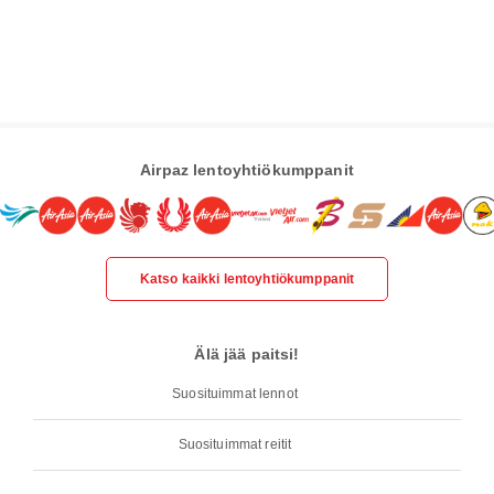
Airpaz lentoyhtiökumppanit
Katso kaikki lentoyhtiökumppanit
Älä jää paitsi!
Suosituimmat lennot
Suosituimmat reitit