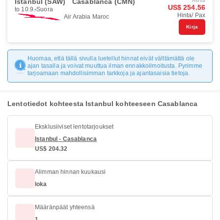
Istanbul (SAW)
Casablanca (CMN)
Aloita
US$ 254.56
to 10.9.
Suora
Hinta/ Pax
Air Arabia Maroc
Kirja
Huomaa, että tällä sivulla luetellut hinnat eivät välttämättä ole
ajan tasalla ja voivat muuttua ilman ennakkoilmoitusta. Pyrimme
tarjoamaan mahdollisimman tarkkoja ja ajantasaisia tietoja.
Lentotiedot kohteesta Istanbul kohteeseen Casablanca
Eksklusiiviset lentotarjoukset
Istanbul - Casablanca
US$ 204.32
Alimman hinnan kuukausi
loka
Määränpäät yhteensä
1