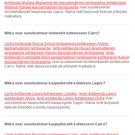
kohteesta Murtala Muhammedin kansainvälinen lentoasema kohteeseen
Nnamdi Azikiwe kansainvälinen lentoasema
ovat suosituimmat
lentokenttäreitit kaupungista Lagos. Nämä reitit tarjoavat kätevät yhteydet
matkallesi.
Mitkä ovat suosituimmat lentoreitit kohteeseen Cairo?
lento kohteesta Orio al Serion lentoasema kohteeseen Kairon
kansainvälinen lentoasema
,
lento kohteesta Houari Boumedienen
lentoasema kohteeseen Kairon kansainvälinen lentoasema
,
lento
kohteesta Kuningatar Alian kansainvälinen lentoasema kohteeseen Kairon
kansainvälinen lentoasema
ovat suosituimmat lentokenttäreitit kohteeseen
Cairo. Nämä reitit tarjoavat kätevät yhteydet matkallesi.
Mitkä ovat suosituimmat kaupunkireitit kohteesta Lagos?
lento kohteesta Lagos kohteeseen London
,
lento kohteesta Lagos
kohteeseen Abuja
,
lento kohteesta Lagos kohteeseen Doha
ovat
suosituimmat kaupunkireitit kaupungista Lagos. Nämä reitit tarjoavat
kätevät yhteydet suurista kaupungeista.
Mitkä ovat suosituimmat kaupunkireitit kohteeseen Cairo?
lento kohteesta Bergamo kohteeseen Cairo
,
lento kohteesta Algiers