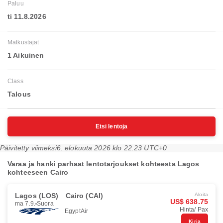
Paluu
ti 11.8.2026
Matkustajat
1 Aikuinen
Class
Talous
Etsi lentoja
Päivitetty viimeksi
6. elokuuta 2026 klo 22.23 UTC+0
Varaa ja hanki parhaat lentotarjoukset kohteesta Lagos
kohteeseen Cairo
Lagos (LOS)
Cairo (CAI)
Aloita
US$ 638.75
ma 7.9.
Suora
Hinta/ Pax
EgyptAir
Kirja