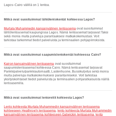
Lagos–Cairo välillä on 1 lentoa.
Mitkä ovat suosituimmat lähtölentokentät kohteessa Lagos?
Murtala Muhammedin kansainvälinen lentoasema
ovat suosituimmat
lähtölentoasemat kaupungissa Lagos. Nämä lentoasemat tarjoavat Taksi
sekä monia muita palveluja parantaaksesi matkakokemustasi. Voit
tarkistaa tarkemmat tiedot palveluista ja terminaalien pohjapiirroksista.
Mitkä ovat suosituimmat saapumislentokentät kohteessa Cairo?
Kairon kansainvälinen lentoasema
ovat suosituimmat
saapumislentoasemat kohteessa Cairo. Nämä lentoasemat tarjoavat
Pankkipalvelu/pankkiautomaatti, Lastenhuone, Bussikuljetus sekä monia
muita palveluja matkakokemuksesi parantamiseksi. Voit tarkistaa
yksityiskohtaiset tiedot palveluista ja terminaalien pohjaratkaisuista näillä
lentoasemilla.
Mitkä ovat suosituimmat lentoreitit kohteesta Lagos?
lento kohteesta Murtala Muhammedin kansainvälinen lentoasema
kohteeseen Heathrow'n lentoasema
,
lento kohteesta Murtala Muhammedin
kansainvälinen lentoasema kohteeseen Gatwickin lentoasema
,
lento