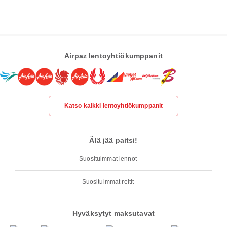
Airpaz lentoyhtiökumppanit
Katso kaikki lentoyhtiökumppanit
Älä jää paitsi!
Suosituimmat lennot
Suosituimmat reitit
Hyväksytyt maksutavat