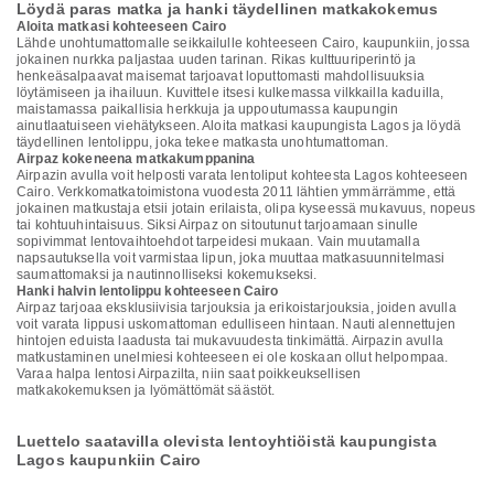
Löydä paras matka ja hanki täydellinen matkakokemus
Aloita matkasi kohteeseen Cairo
Lähde unohtumattomalle seikkailulle kohteeseen Cairo, kaupunkiin, jossa
jokainen nurkka paljastaa uuden tarinan. Rikas kulttuuriperintö ja
henkeäsalpaavat maisemat tarjoavat loputtomasti mahdollisuuksia
löytämiseen ja ihailuun. Kuvittele itsesi kulkemassa vilkkailla kaduilla,
maistamassa paikallisia herkkuja ja uppoutumassa kaupungin
ainutlaatuiseen viehätykseen. Aloita matkasi kaupungista Lagos ja löydä
täydellinen lentolippu, joka tekee matkasta unohtumattoman.
Airpaz kokeneena matkakumppanina
Airpazin avulla voit helposti varata lentoliput kohteesta Lagos kohteeseen
Cairo. Verkkomatkatoimistona vuodesta 2011 lähtien ymmärrämme, että
jokainen matkustaja etsii jotain erilaista, olipa kyseessä mukavuus, nopeus
tai kohtuuhintaisuus. Siksi Airpaz on sitoutunut tarjoamaan sinulle
sopivimmat lentovaihtoehdot tarpeidesi mukaan. Vain muutamalla
napsautuksella voit varmistaa lipun, joka muuttaa matkasuunnitelmasi
saumattomaksi ja nautinnolliseksi kokemukseksi.
Hanki halvin lentolippu kohteeseen Cairo
Airpaz tarjoaa eksklusiivisia tarjouksia ja erikoistarjouksia, joiden avulla
voit varata lippusi uskomattoman edulliseen hintaan. Nauti alennettujen
hintojen eduista laadusta tai mukavuudesta tinkimättä. Airpazin avulla
matkustaminen unelmiesi kohteeseen ei ole koskaan ollut helpompaa.
Varaa halpa lentosi Airpazilta, niin saat poikkeuksellisen
matkakokemuksen ja lyömättömät säästöt.
Luettelo saatavilla olevista lentoyhtiöistä kaupungista
Lagos kaupunkiin Cairo