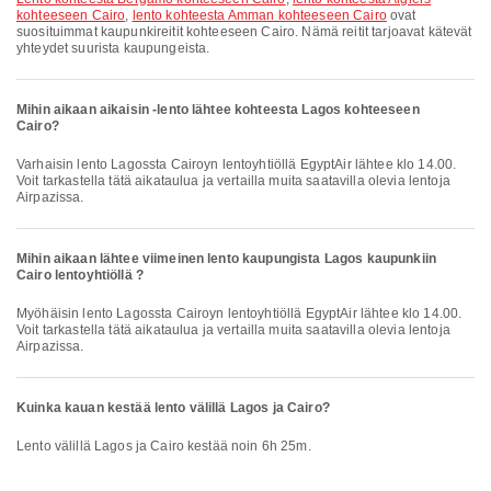
kohteeseen Cairo
,
lento kohteesta Amman kohteeseen Cairo
ovat
suosituimmat kaupunkireitit kohteeseen Cairo. Nämä reitit tarjoavat kätevät
yhteydet suurista kaupungeista.
Mihin aikaan aikaisin -lento lähtee kohteesta Lagos kohteeseen
Cairo?
Varhaisin lento Lagossta Cairoyn lentoyhtiöllä EgyptAir lähtee klo 14.00.
Voit tarkastella tätä aikataulua ja vertailla muita saatavilla olevia lentoja
Airpazissa.
Mihin aikaan lähtee viimeinen lento kaupungista Lagos kaupunkiin
Cairo lentoyhtiöllä ?
Myöhäisin lento Lagossta Cairoyn lentoyhtiöllä EgyptAir lähtee klo 14.00.
Voit tarkastella tätä aikataulua ja vertailla muita saatavilla olevia lentoja
Airpazissa.
Kuinka kauan kestää lento välillä Lagos ja Cairo?
Lento välillä Lagos ja Cairo kestää noin 6h 25m.