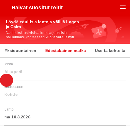
Halvat suositut reitit
Löydä edullisia lentoja välillä Lagos
ja Cairo
Nauti eksklusiivisista lentotarjouksista
haluamaasi kohteeseen. Aloita varaus nyt!
Yksisuuntainen
Edestakainen matka
Useita kohteita
Mistä
Alkuperä
kohteeseen
Kohde
Lähtö
ma 10.8.2026