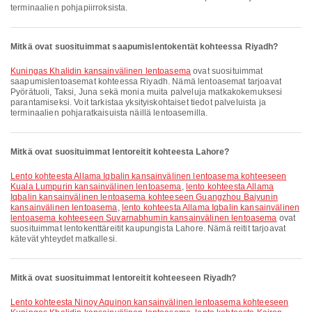
terminaalien pohjapiirroksista.
Mitkä ovat suosituimmat saapumislentokentät kohteessa Riyadh?
Kuningas Khalidin kansainvälinen lentoasema
ovat suosituimmat
saapumislentoasemat kohteessa Riyadh. Nämä lentoasemat tarjoavat
Pyörätuoli, Taksi, Juna sekä monia muita palveluja matkakokemuksesi
parantamiseksi. Voit tarkistaa yksityiskohtaiset tiedot palveluista ja
terminaalien pohjaratkaisuista näillä lentoasemilla.
Mitkä ovat suosituimmat lentoreitit kohteesta Lahore?
lento kohteesta Allama Iqbalin kansainvälinen lentoasema kohteeseen
Kuala Lumpurin kansainvälinen lentoasema
,
lento kohteesta Allama
Iqbalin kansainvälinen lentoasema kohteeseen Guangzhou Baiyunin
kansainvälinen lentoasema
,
lento kohteesta Allama Iqbalin kansainvälinen
lentoasema kohteeseen Suvarnabhumin kansainvälinen lentoasema
ovat
suosituimmat lentokenttäreitit kaupungista Lahore. Nämä reitit tarjoavat
kätevät yhteydet matkallesi.
Mitkä ovat suosituimmat lentoreitit kohteeseen Riyadh?
lento kohteesta Ninoy Aquinon kansainvälinen lentoasema kohteeseen