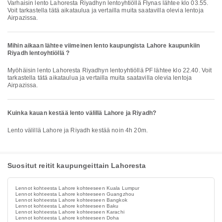
Varhaisin lento Lahoresta Riyadhyn lentoyhtiöllä Flynas lähtee klo 03.55.
Voit tarkastella tätä aikataulua ja vertailla muita saatavilla olevia lentoja
Airpazissa.
Mihin aikaan lähtee viimeinen lento kaupungista Lahore kaupunkiin
Riyadh lentoyhtiöllä ?
Myöhäisin lento Lahoresta Riyadhyn lentoyhtiöllä PF lähtee klo 22.40. Voit
tarkastella tätä aikataulua ja vertailla muita saatavilla olevia lentoja
Airpazissa.
Kuinka kauan kestää lento välillä Lahore ja Riyadh?
Lento välillä Lahore ja Riyadh kestää noin 4h 20m.
Suositut reitit kaupungeittain Lahoresta
Lennot kohteesta Lahore kohteeseen Kuala Lumpur
Lennot kohteesta Lahore kohteeseen Guangzhou
Lennot kohteesta Lahore kohteeseen Bangkok
Lennot kohteesta Lahore kohteeseen Baku
Lennot kohteesta Lahore kohteeseen Karachi
Lennot kohteesta Lahore kohteeseen Doha