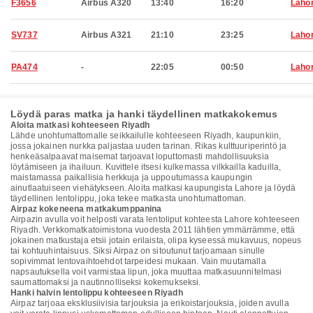
F3656
Airbus A320
13:40
16:20
Laho
SV737
Airbus A321
21:10
23:25
Laho
PA474
-
22:05
00:50
Laho
Löydä paras matka ja hanki täydellinen matkakokemus
Aloita matkasi kohteeseen Riyadh
Lähde unohtumattomalle seikkailulle kohteeseen Riyadh, kaupunkiin,
jossa jokainen nurkka paljastaa uuden tarinan. Rikas kulttuuriperintö ja
henkeäsalpaavat maisemat tarjoavat loputtomasti mahdollisuuksia
löytämiseen ja ihailuun. Kuvittele itsesi kulkemassa vilkkailla kaduilla,
maistamassa paikallisia herkkuja ja uppoutumassa kaupungin
ainutlaatuiseen viehätykseen. Aloita matkasi kaupungista Lahore ja löydä
täydellinen lentolippu, joka tekee matkasta unohtumattoman.
Airpaz kokeneena matkakumppanina
Airpazin avulla voit helposti varata lentoliput kohteesta Lahore kohteeseen
Riyadh. Verkkomatkatoimistona vuodesta 2011 lähtien ymmärrämme, että
jokainen matkustaja etsii jotain erilaista, olipa kyseessä mukavuus, nopeus
tai kohtuuhintaisuus. Siksi Airpaz on sitoutunut tarjoamaan sinulle
sopivimmat lentovaihtoehdot tarpeidesi mukaan. Vain muutamalla
napsautuksella voit varmistaa lipun, joka muuttaa matkasuunnitelmasi
saumattomaksi ja nautinnolliseksi kokemukseksi.
Hanki halvin lentolippu kohteeseen Riyadh
Airpaz tarjoaa eksklusiivisia tarjouksia ja erikoistarjouksia, joiden avulla