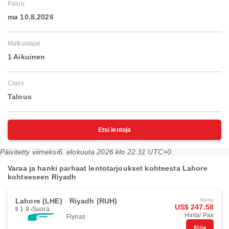
Paluu
ma 10.8.2026
Matkustajat
1 Aikuinen
Class
Talous
Etsi lentoja
Päivitetty viimeksi
6. elokuuta 2026 klo 22.31 UTC+0
Varaa ja hanki parhaat lentotarjoukset kohteesta Lahore
kohteeseen Riyadh
Lahore (LHE)
Riyadh (RUH)
Aloita
US$ 247.58
ti 1.9.
Suora
Hinta/ Pax
Flynas
Kirja