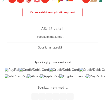
Katso kaikki lentoyhtiökumppanit
Älä jää paitsi!
Suosituimmat lennot
Suosituimmat reitit
Hyväksytyt maksutavat
Sosiaalinen media