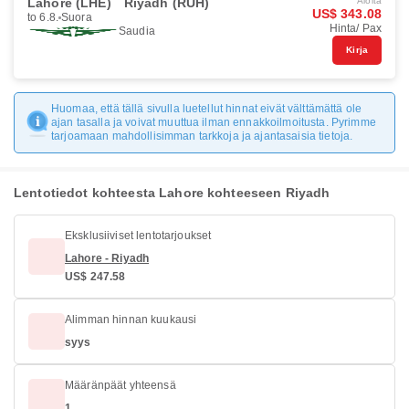
Lahore (LHE)
Riyadh (RUH)
Aloita
US$ 343.08
to 6.8.
Suora
Hinta/ Pax
Saudia
Kirja
Huomaa, että tällä sivulla luetellut hinnat eivät välttämättä ole
ajan tasalla ja voivat muuttua ilman ennakkoilmoitusta. Pyrimme
tarjoamaan mahdollisimman tarkkoja ja ajantasaisia tietoja.
Lentotiedot kohteesta Lahore kohteeseen Riyadh
Eksklusiiviset lentotarjoukset
Lahore - Riyadh
US$ 247.58
Alimman hinnan kuukausi
syys
Määränpäät yhteensä
1