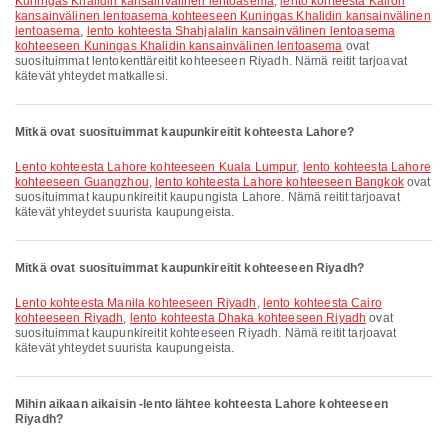
Kuningas Khalidin kansainvälinen lentoasema
,
lento kohteesta Kairon
kansainvälinen lentoasema kohteeseen Kuningas Khalidin kansainvälinen
lentoasema
,
lento kohteesta Shahjalalin kansainvälinen lentoasema
kohteeseen Kuningas Khalidin kansainvälinen lentoasema
ovat
suosituimmat lentokenttäreitit kohteeseen Riyadh. Nämä reitit tarjoavat
kätevät yhteydet matkallesi.
Mitkä ovat suosituimmat kaupunkireitit kohteesta Lahore?
lento kohteesta Lahore kohteeseen Kuala Lumpur
,
lento kohteesta Lahore
kohteeseen Guangzhou
,
lento kohteesta Lahore kohteeseen Bangkok
ovat
suosituimmat kaupunkireitit kaupungista Lahore. Nämä reitit tarjoavat
kätevät yhteydet suurista kaupungeista.
Mitkä ovat suosituimmat kaupunkireitit kohteeseen Riyadh?
lento kohteesta Manila kohteeseen Riyadh
,
lento kohteesta Cairo
kohteeseen Riyadh
,
lento kohteesta Dhaka kohteeseen Riyadh
ovat
suosituimmat kaupunkireitit kohteeseen Riyadh. Nämä reitit tarjoavat
kätevät yhteydet suurista kaupungeista.
Mihin aikaan aikaisin -lento lähtee kohteesta Lahore kohteeseen
Riyadh?