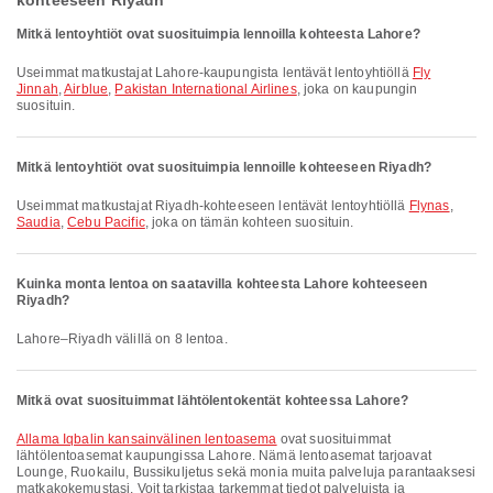
kohteeseen Riyadh
Mitkä lentoyhtiöt ovat suosituimpia lennoilla kohteesta Lahore?
Useimmat matkustajat Lahore-kaupungista lentävät lentoyhtiöllä
Fly
Jinnah
,
Airblue
,
Pakistan International Airlines
, joka on kaupungin
suosituin.
Mitkä lentoyhtiöt ovat suosituimpia lennoille kohteeseen Riyadh?
Useimmat matkustajat Riyadh-kohteeseen lentävät lentoyhtiöllä
Flynas
,
Saudia
,
Cebu Pacific
, joka on tämän kohteen suosituin.
Kuinka monta lentoa on saatavilla kohteesta Lahore kohteeseen
Riyadh?
Lahore–Riyadh välillä on 8 lentoa.
Mitkä ovat suosituimmat lähtölentokentät kohteessa Lahore?
Allama Iqbalin kansainvälinen lentoasema
ovat suosituimmat
lähtölentoasemat kaupungissa Lahore. Nämä lentoasemat tarjoavat
Lounge, Ruokailu, Bussikuljetus sekä monia muita palveluja parantaaksesi
matkakokemustasi. Voit tarkistaa tarkemmat tiedot palveluista ja