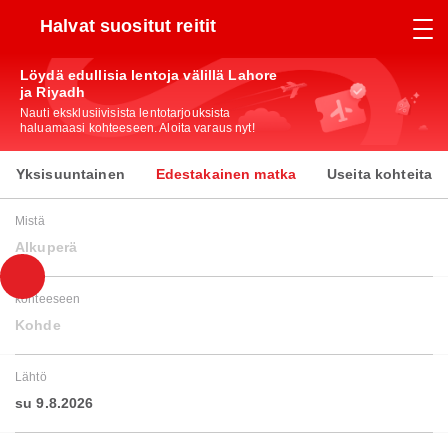
Halvat suositut reitit
Löydä edullisia lentoja välillä Lahore
ja Riyadh
Nauti eksklusiivisista lentotarjouksista
haluamaasi kohteeseen. Aloita varaus nyt!
Yksisuuntainen
Edestakainen matka
Useita kohteita
Mistä
Alkuperä
kohteeseen
Kohde
Lähtö
su 9.8.2026