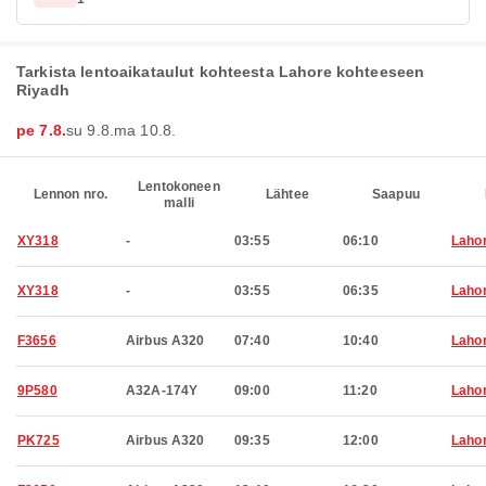
Tarkista lentoaikataulut kohteesta Lahore kohteeseen
Riyadh
pe 7.8.
su 9.8.
ma 10.8.
Lentokoneen
Lennon nro.
Lähtee
Saapuu
malli
XY318
-
03:55
06:10
Laho
XY318
-
03:55
06:35
Laho
F3656
Airbus A320
07:40
10:40
Laho
9P580
A32A-174Y
09:00
11:20
Laho
PK725
Airbus A320
09:35
12:00
Laho