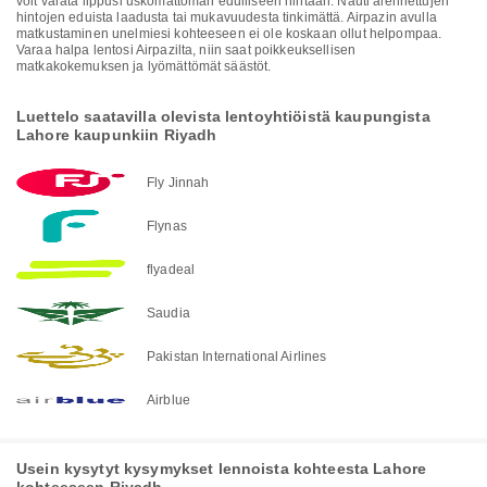
voit varata lippusi uskomattoman edulliseen hintaan. Nauti alennettujen
hintojen eduista laadusta tai mukavuudesta tinkimättä. Airpazin avulla
matkustaminen unelmiesi kohteeseen ei ole koskaan ollut helpompaa.
Varaa halpa lentosi Airpazilta, niin saat poikkeuksellisen
matkakokemuksen ja lyömättömät säästöt.
Luettelo saatavilla olevista lentoyhtiöistä kaupungista
Lahore kaupunkiin Riyadh
Fly Jinnah
Flynas
flyadeal
Saudia
Pakistan International Airlines
Airblue
Usein kysytyt kysymykset lennoista kohteesta Lahore