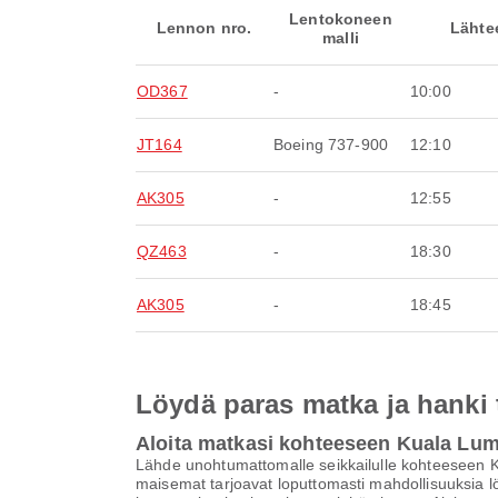
Lentokoneen
Lennon nro.
Lähte
malli
OD367
-
10:00
JT164
Boeing 737-900
12:10
AK305
-
12:55
QZ463
-
18:30
AK305
-
18:45
Löydä paras matka ja hanki
Aloita matkasi kohteeseen Kuala Lu
Lähde unohtumattomalle seikkailulle kohteeseen Ku
maisemat tarjoavat loputtomasti mahdollisuuksia lö