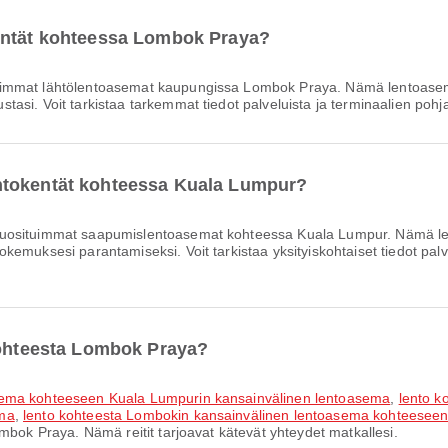
entät kohteessa Lombok Praya?
immat lähtölentoasemat kaupungissa Lombok Praya. Nämä lentoasema
si. Voit tarkistaa tarkemmat tiedot palveluista ja terminaalien pohjap
ntokentät kohteessa Kuala Lumpur?
uosituimmat saapumislentoasemat kohteessa Kuala Lumpur. Nämä lent
muksesi parantamiseksi. Voit tarkistaa yksityiskohtaiset tiedot palvel
kohteesta Lombok Praya?
asema kohteeseen Kuala Lumpurin kansainvälinen lentoasema
,
lento k
ema
,
lento kohteesta Lombokin kansainvälinen lentoasema kohteesee
mbok Praya. Nämä reitit tarjoavat kätevät yhteydet matkallesi.