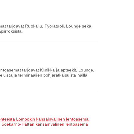
t tarjoavat Ruokailu, Pyörätuoli, Lounge sekä
iirroksista.
oasemat tarjoavat Klinikka ja apteekit, Lounge,
uista ja terminaalien pohjaratkaisuista näillä
ohteesta Lombokin kansainvälinen lentoasema
n Soekarno-Hattan kansainvälinen lentoasema