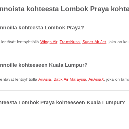
ennoista kohteesta Lombok Praya koh
lennoilla kohteesta Lombok Praya?
entävät lentoyhtiöllä
Wings Air
,
TransNusa
,
Super Air Jet
, joka on ka
lennoille kohteeseen Kuala Lumpur?
ntävät lentoyhtiöllä
AirAsia
,
Batik Air Malaysia
,
AirAsiaX
, joka on täm
kohteesta Lombok Praya kohteeseen Kuala Lumpur?