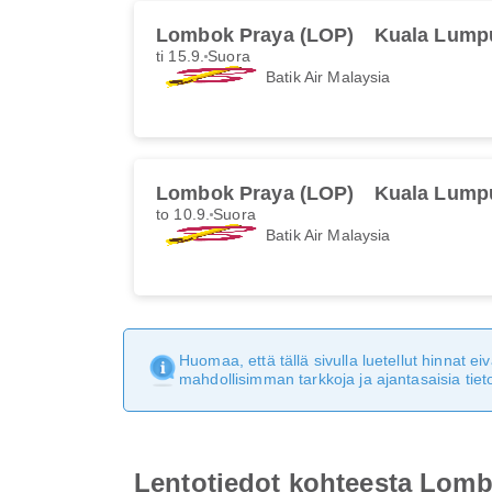
Lombok Praya (LOP)
Kuala Lump
ti 15.9.
Suora
Batik Air Malaysia
Lombok Praya (LOP)
Kuala Lump
to 10.9.
Suora
Batik Air Malaysia
Huomaa, että tällä sivulla luetellut hinnat 
mahdollisimman tarkkoja ja ajantasaisia tieto
Lentotiedot kohteesta Lom