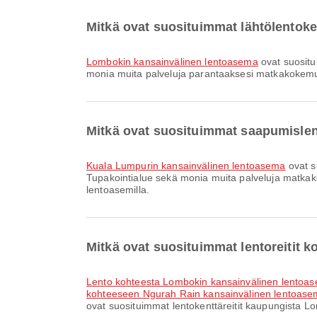
Mitkä ovat suosituimmat lähtölentok
Lombokin kansainvälinen lentoasema
ovat suositu
monia muita palveluja parantaaksesi matkakokemusta
Mitkä ovat suosituimmat saapumisle
Kuala Lumpurin kansainvälinen lentoasema
ovat s
Tupakointialue sekä monia muita palveluja matkakoke
lentoasemilla.
Mitkä ovat suosituimmat lentoreitit 
lento kohteesta Lombokin kansainvälinen lento
kohteeseen Ngurah Rain kansainvälinen lentoas
ovat suosituimmat lentokenttäreitit kaupungista Lo