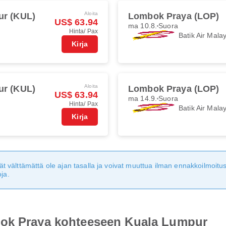
Aloita
ur (KUL)
Lombok Praya (LOP)
US$ 63.94
ma 10.8.
Suora
Hinta/ Pax
Batik Air Mala
Kirja
Aloita
ur (KUL)
Lombok Praya (LOP)
US$ 63.94
ma 14.9.
Suora
Hinta/ Pax
Batik Air Mala
Kirja
eivät välttämättä ole ajan tasalla ja voivat muuttua ilman ennakkoilmoi
ja.
bok Praya kohteeseen Kuala Lumpur