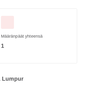
Määränpäät yhteensä
1
la Lumpur