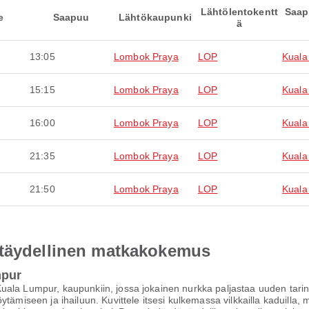
Lähtölentokentt
Saap
e
Saapuu
Lähtökaupunki
ä
13:05
Lombok Praya
LOP
Kuala
15:15
Lombok Praya
LOP
Kuala
16:00
Lombok Praya
LOP
Kuala
21:35
Lombok Praya
LOP
Kuala
21:50
Lombok Praya
LOP
Kuala
 täydellinen matkakokemus
mpur
ala Lumpur, kaupunkiin, jossa jokainen nurkka paljastaa uuden tarina
ytämiseen ja ihailuun. Kuvittele itsesi kulkemassa vilkkailla kaduilla