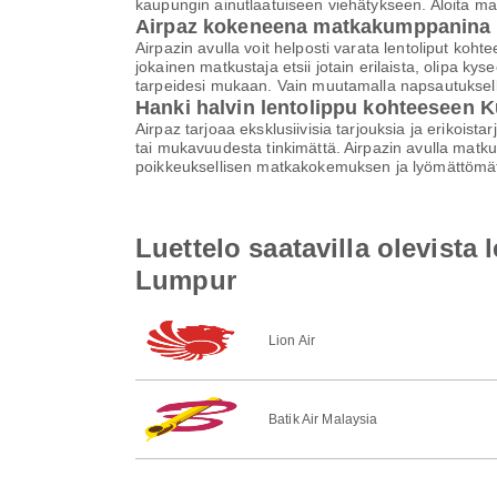
kaupungin ainutlaatuiseen viehätykseen. Aloita m
Airpaz kokeneena matkakumppanina
Airpazin avulla voit helposti varata lentoliput 
jokainen matkustaja etsii jotain erilaista, olipa 
tarpeidesi mukaan. Vain muutamalla napsautuksell
Hanki halvin lentolippu kohteeseen 
Airpaz tarjoaa eksklusiivisia tarjouksia ja erikoist
tai mukavuudesta tinkimättä. Airpazin avulla matku
poikkeuksellisen matkakokemuksen ja lyömättömät
Luettelo saatavilla olevist
Lumpur
Lion Air
Batik Air Malaysia