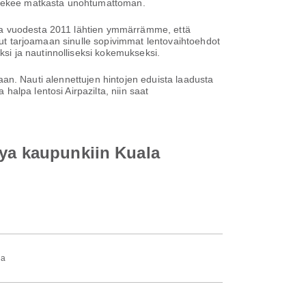
a tekee matkasta unohtumattoman.
ona vuodesta 2011 lähtien ymmärrämme, että
unut tarjoamaan sinulle sopivimmat lentovaihtoehdot
si ja nautinnolliseksi kokemukseksi.
ntaan. Nauti alennettujen hintojen eduista laadusta
alpa lentosi Airpazilta, niin saat
aya kaupunkiin Kuala
ia