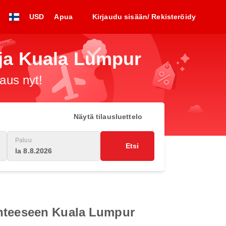
USD
Apua
Kirjaudu sisään/ Rekisteröidy
 ja Kuala Lumpur
raus nyt!
Näytä tilausluettelo
Paluu
Etsi
la 8.8.2026
ohteeseen Kuala Lumpur