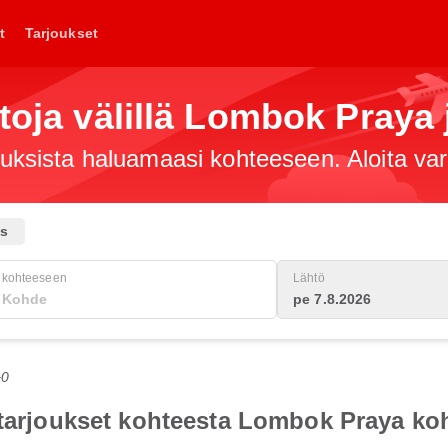
t
Tarjoukset
ntoja välillä Lombok Praya
jouksista haluamaasi kohteeseen. Aloita va
us
kohteeseen
Lähtö
pe 7.8.2026
+0
totarjoukset kohteesta Lombok Praya k