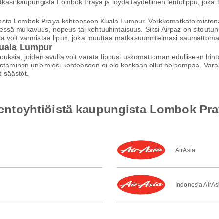
atkasi kaupungista Lombok Praya ja löydä täydellinen lentolippu, jok
kohteesta Lombok Praya kohteeseen Kuala Lumpur. Verkkomatkatoimist
kyseessä mukavuus, nopeus tai kohtuuhintaisuus. Siksi Airpaz on sitout
a voit varmistaa lipun, joka muuttaa matkasuunnitelmasi saumattomak
Kuala Lumpur
arjouksia, joiden avulla voit varata lippusi uskomattoman edulliseen hi
staminen unelmiesi kohteeseen ei ole koskaan ollut helpompaa. Varaa h
 säästöt.
a lentoyhtiöistä kaupungista Lombok Pr
AirAsia
Indonesia AirAs