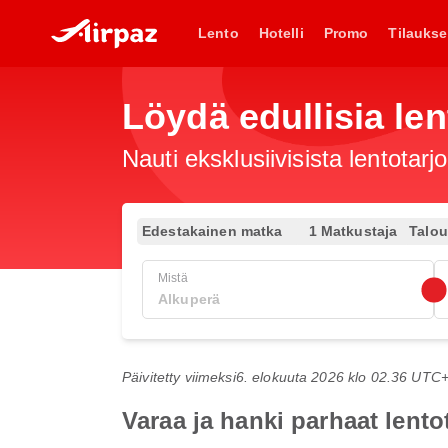
Lento
Hotelli
Promo
Tilaukse
Löydä edullisia le
Nauti eksklusiivisista lentotar
Edestakainen matka
1 Matkustaja
Talo
Mistä
Päivitetty viimeksi
6. elokuuta 2026 klo 02.36 UTC
Varaa ja hanki parhaat len