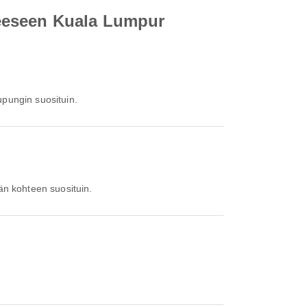
teeseen Kuala Lumpur
upungin suosituin.
än kohteen suosituin.