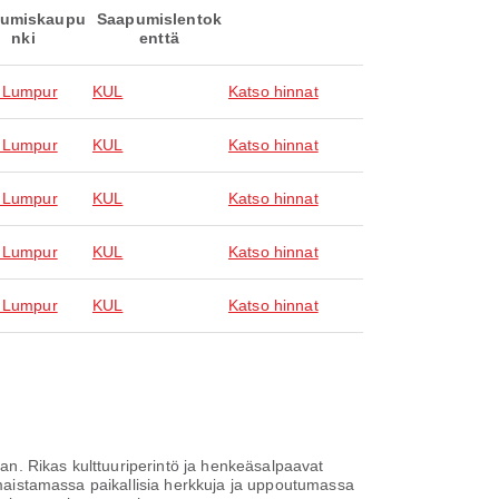
umiskaupu
Saapumislentok
nki
enttä
 Lumpur
KUL
Katso hinnat
 Lumpur
KUL
Katso hinnat
 Lumpur
KUL
Katso hinnat
 Lumpur
KUL
Katso hinnat
 Lumpur
KUL
Katso hinnat
n. Rikas kulttuuriperintö ja henkeäsalpaavat
, maistamassa paikallisia herkkuja ja uppoutumassa