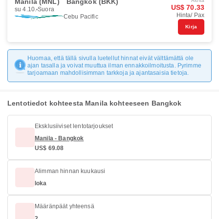
Manila (MNL)
Bangkok (BKK)
Aloita
US$ 70.33
su 4.10.
Suora
Hinta/ Pax
Cebu Pacific
Kirja
Huomaa, että tällä sivulla luetellut hinnat eivät välttämättä ole
ajan tasalla ja voivat muuttua ilman ennakkoilmoitusta. Pyrimme
tarjoamaan mahdollisimman tarkkoja ja ajantasaisia tietoja.
Lentotiedot kohteesta Manila kohteeseen Bangkok
Eksklusiiviset lentotarjoukset
Manila - Bangkok
US$ 69.08
Alimman hinnan kuukausi
loka
Määränpäät yhteensä
2