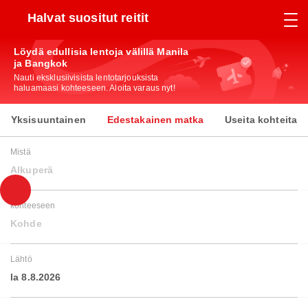
Halvat suositut reitit
Löydä edullisia lentoja välillä Manila
ja Bangkok
Nauti eksklusiivisista lentotarjouksista
haluamaasi kohteeseen. Aloita varaus nyt!
Yksisuuntainen
Edestakainen matka
Useita kohteita
Mistä
Alkuperä
kohteeseen
Kohde
Lähtö
la 8.8.2026