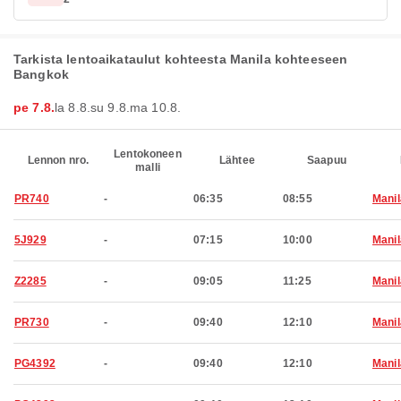
Tarkista lentoaikataulut kohteesta Manila kohteeseen
Bangkok
pe 7.8.
la 8.8.
su 9.8.
ma 10.8.
Lentokoneen
Lennon nro.
Lähtee
Saapuu
malli
PR740
-
06:35
08:55
Manil
5J929
-
07:15
10:00
Manil
Z2285
-
09:05
11:25
Manil
PR730
-
09:40
12:10
Manil
PG4392
-
09:40
12:10
Manil