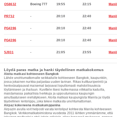
OS8632
Boeing 777
19:55
22:15
Manil
PR732
-
20:10
22:40
Manil
PG4396
-
20:10
22:40
Manil
PG4396
-
20:10
22:40
Manil
5J931
-
21:05
23:55
Manil
Löydä paras matka ja hanki täydellinen matkakokemus
Aloita matkasi kohteeseen Bangkok
Lähde unohtumattomalle seikkailulle kohteeseen Bangkok, kaupunkiin,
jossa jokainen nurkka paljastaa uuden tarinan. Rikas kulttuuriperintö ja
henkeäsalpaavat maisemat tarjoavat loputtomasti mahdollisuuksia
löytämiseen ja ihailuun. Kuvittele itsesi kulkemassa vilkkailla kaduilla,
maistamassa paikallisia herkkuja ja uppoutumassa kaupungin
ainutlaatuiseen viehätykseen. Aloita matkasi kaupungista Manila ja löydä
täydellinen lentolippu, joka tekee matkasta unohtumattoman.
Airpaz kokeneena matkakumppanina
Airpazin avulla voit helposti varata lentoliput kohteesta Manila kohteeseen
Bangkok. Verkkomatkatoimistona vuodesta 2011 lähtien ymmärrämme, että