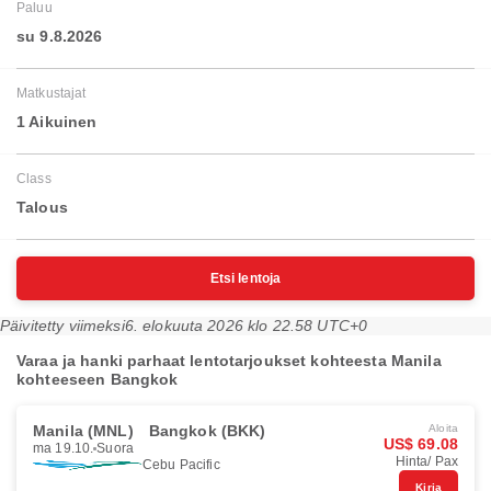
Paluu
su 9.8.2026
Matkustajat
1 Aikuinen
Class
Talous
Etsi lentoja
Päivitetty viimeksi
6. elokuuta 2026 klo 22.58 UTC+0
Varaa ja hanki parhaat lentotarjoukset kohteesta Manila
kohteeseen Bangkok
Manila (MNL)
Bangkok (BKK)
Aloita
US$ 69.08
ma 19.10.
Suora
Hinta/ Pax
Cebu Pacific
Kirja