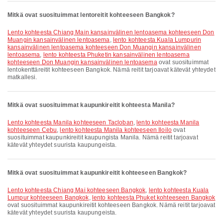
Mitkä ovat suosituimmat lentoreitit kohteeseen Bangkok?
lento kohteesta Chiang Main kansainvälinen lentoasema kohteeseen Don
Muangin kansainvälinen lentoasema
,
lento kohteesta Kuala Lumpurin
kansainvälinen lentoasema kohteeseen Don Muangin kansainvälinen
lentoasema
,
lento kohteesta Phuketin kansainvälinen lentoasema
kohteeseen Don Muangin kansainvälinen lentoasema
ovat suosituimmat
lentokenttäreitit kohteeseen Bangkok. Nämä reitit tarjoavat kätevät yhteydet
matkallesi.
Mitkä ovat suosituimmat kaupunkireitit kohteesta Manila?
lento kohteesta Manila kohteeseen Tacloban
,
lento kohteesta Manila
kohteeseen Cebu
,
lento kohteesta Manila kohteeseen Iloilo
ovat
suosituimmat kaupunkireitit kaupungista Manila. Nämä reitit tarjoavat
kätevät yhteydet suurista kaupungeista.
Mitkä ovat suosituimmat kaupunkireitit kohteeseen Bangkok?
lento kohteesta Chiang Mai kohteeseen Bangkok
,
lento kohteesta Kuala
Lumpur kohteeseen Bangkok
,
lento kohteesta Phuket kohteeseen Bangkok
ovat suosituimmat kaupunkireitit kohteeseen Bangkok. Nämä reitit tarjoavat
kätevät yhteydet suurista kaupungeista.