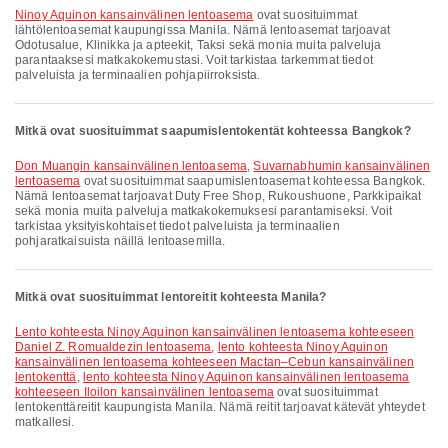
Ninoy Aquinon kansainvälinen lentoasema
ovat suosituimmat
lähtölentoasemat kaupungissa Manila. Nämä lentoasemat tarjoavat
Odotusalue, Klinikka ja apteekit, Taksi sekä monia muita palveluja
parantaaksesi matkakokemustasi. Voit tarkistaa tarkemmat tiedot
palveluista ja terminaalien pohjapiirroksista.
Mitkä ovat suosituimmat saapumislentokentät kohteessa Bangkok?
Don Muangin kansainvälinen lentoasema
,
Suvarnabhumin kansainvälinen
lentoasema
ovat suosituimmat saapumislentoasemat kohteessa Bangkok.
Nämä lentoasemat tarjoavat Duty Free Shop, Rukoushuone, Parkkipaikat
sekä monia muita palveluja matkakokemuksesi parantamiseksi. Voit
tarkistaa yksityiskohtaiset tiedot palveluista ja terminaalien
pohjaratkaisuista näillä lentoasemilla.
Mitkä ovat suosituimmat lentoreitit kohteesta Manila?
lento kohteesta Ninoy Aquinon kansainvälinen lentoasema kohteeseen
Daniel Z. Romualdezin lentoasema
,
lento kohteesta Ninoy Aquinon
kansainvälinen lentoasema kohteeseen Mactan–Cebun kansainvälinen
lentokenttä
,
lento kohteesta Ninoy Aquinon kansainvälinen lentoasema
kohteeseen Iloilon kansainvälinen lentoasema
ovat suosituimmat
lentokenttäreitit kaupungista Manila. Nämä reitit tarjoavat kätevät yhteydet
matkallesi.