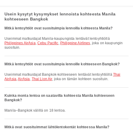
Usein kysytyt kysymykset lennoista kohteesta Manila
kohteeseen Bangkok
Mitkä lentoyhtiöt ovat suosituimpia lennoilla kohteesta Manila?
Useimmat matkustajat Manila-kaupungista lentävät lentoyhtiöllä
Philippines AirAsia
,
Cebu Pacific
,
Philippine Airlines
, joka on kaupungin
suosituin.
Mitkä lentoyhtiöt ovat suosituimpia lennoille kohteeseen Bangkok?
Useimmat matkustajat Bangkok-kohteeseen lentävät lentoyhtiöllä
Thai
AirAsia
,
AirAsia
,
Thai Lion Air
, joka on tämän kohteen suosituin.
Kuinka monta lentoa on saatavilla kohteesta Manila kohteeseen
Bangkok?
Manila–Bangkok välillä on 18 lentoa.
Mitkä ovat suosituimmat lähtölentokentät kohteessa Manila?