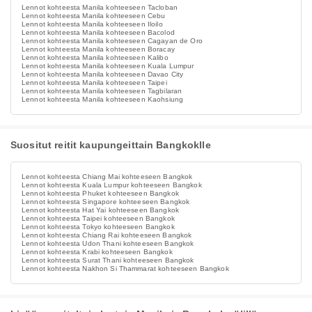
Lennot kohteesta Manila kohteeseen Tacloban
Lennot kohteesta Manila kohteeseen Cebu
Lennot kohteesta Manila kohteeseen Iloilo
Lennot kohteesta Manila kohteeseen Bacolod
Lennot kohteesta Manila kohteeseen Cagayan de Oro
Lennot kohteesta Manila kohteeseen Boracay
Lennot kohteesta Manila kohteeseen Kalibo
Lennot kohteesta Manila kohteeseen Kuala Lumpur
Lennot kohteesta Manila kohteeseen Davao City
Lennot kohteesta Manila kohteeseen Taipei
Lennot kohteesta Manila kohteeseen Tagbilaran
Lennot kohteesta Manila kohteeseen Kaohsiung
Suositut reitit kaupungeittain Bangkoklle
Lennot kohteesta Chiang Mai kohteeseen Bangkok
Lennot kohteesta Kuala Lumpur kohteeseen Bangkok
Lennot kohteesta Phuket kohteeseen Bangkok
Lennot kohteesta Singapore kohteeseen Bangkok
Lennot kohteesta Hat Yai kohteeseen Bangkok
Lennot kohteesta Taipei kohteeseen Bangkok
Lennot kohteesta Tokyo kohteeseen Bangkok
Lennot kohteesta Chiang Rai kohteeseen Bangkok
Lennot kohteesta Udon Thani kohteeseen Bangkok
Lennot kohteesta Krabi kohteeseen Bangkok
Lennot kohteesta Surat Thani kohteeseen Bangkok
Lennot kohteesta Nakhon Si Thammarat kohteeseen Bangkok