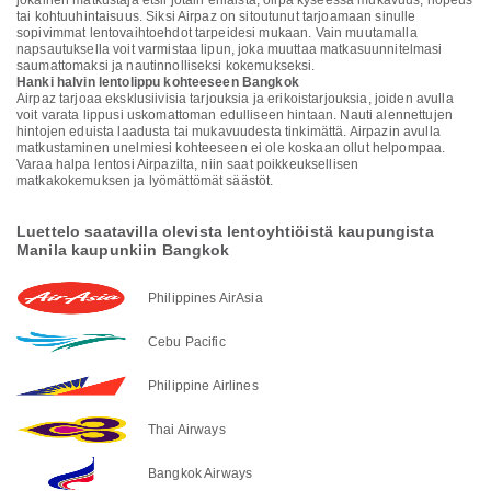
jokainen matkustaja etsii jotain erilaista, olipa kyseessä mukavuus, nopeus
tai kohtuuhintaisuus. Siksi Airpaz on sitoutunut tarjoamaan sinulle
sopivimmat lentovaihtoehdot tarpeidesi mukaan. Vain muutamalla
napsautuksella voit varmistaa lipun, joka muuttaa matkasuunnitelmasi
saumattomaksi ja nautinnolliseksi kokemukseksi.
Hanki halvin lentolippu kohteeseen Bangkok
Airpaz tarjoaa eksklusiivisia tarjouksia ja erikoistarjouksia, joiden avulla
voit varata lippusi uskomattoman edulliseen hintaan. Nauti alennettujen
hintojen eduista laadusta tai mukavuudesta tinkimättä. Airpazin avulla
matkustaminen unelmiesi kohteeseen ei ole koskaan ollut helpompaa.
Varaa halpa lentosi Airpazilta, niin saat poikkeuksellisen
matkakokemuksen ja lyömättömät säästöt.
Luettelo saatavilla olevista lentoyhtiöistä kaupungista
Manila kaupunkiin Bangkok
Philippines AirAsia
Cebu Pacific
Philippine Airlines
Thai Airways
Bangkok Airways