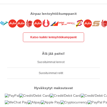
Airpaz lentoyhtiökumppanit
Katso kaikki lentoyhtiökumppanit
Älä jää paitsi!
Suosituimmat lennot
Suosituimmat reitit
Hyväksytyt maksutavat