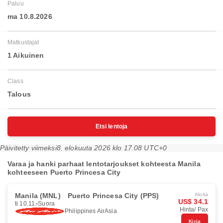
Paluu
ma 10.8.2026
Matkustajat
1 Aikuinen
Class
Talous
Etsi lentoja
Päivitetty viimeksi
8. elokuuta 2026 klo 17.08 UTC+0
Varaa ja hanki parhaat lentotarjoukset kohteesta Manila
kohteeseen Puerto Princesa City
Manila (MNL)
Puerto Princesa City (PPS)
Aloita
US$ 34.1
ti 10.11.
Suora
Hinta/ Pax
Philippines AirAsia
Kirja