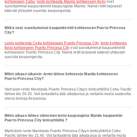
kohteeseen Cebu
,
lento kohteesta Manila kohteeseen Iloilo
ovat
suosituimmat kaupunkireitit kaupungista Manila. Nämä reitit tarjoavat
kätevät yhteydet suurista kaupungeista.
Mitkä ovat suosituimmat kaupunkireitit kohteeseen Puerto Princesa
City?
lento kohteesta Cebu kohteeseen Puerto Princesa City
,
lento kohteesta
Iloilo kohteeseen Puerto Princesa City
ovat suosituimmat kaupunkireitit
kohteeseen Puerto Princesa City. Nämä reitit tarjoavat kätevät yhteydet
suurista kaupungeista.
Mihin aikaan aikaisin -lento lähtee kohteesta Manila kohteeseen
Puerto Princesa City?
Varhaisin lento Manilasta Puerto Princesa Cityyn lentoyhtiöllä Cebu Pacific
lähtee klo 04.35. Voit tarkastella tätä aikataulua ja vertailla muita saatavilla
olevia lentoja Airpazissa.
Mihin aikaan lähtee viimeinen lento kaupungista Manila kaupunkiin
Puerto Princesa City lentoyhtiöllä ?
Myöhäisin lento Manilasta Puerto Princesa Cityyn lentoyhtiöllä Cebu
Pacific lähtee klo 21.40. Voit tarkastella tätä aikataulua ja vertailla muita