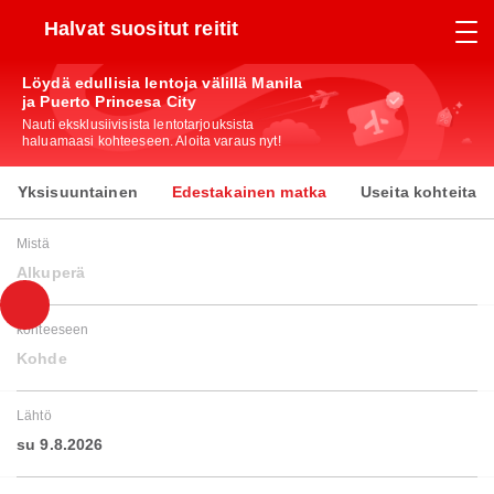
Halvat suositut reitit
Löydä edullisia lentoja välillä Manila
ja Puerto Princesa City
Nauti eksklusiivisista lentotarjouksista
haluamaasi kohteeseen. Aloita varaus nyt!
Yksisuuntainen
Edestakainen matka
Useita kohteita
Mistä
Alkuperä
kohteeseen
Kohde
Lähtö
su 9.8.2026