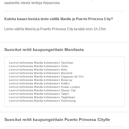
saatavilla olevia lentoja Airpazissa.
Kuinka kauan kestää lento välillä Manila ja Puerto Princesa City?
Lento välillä Manila ja Puerto Princesa City kestää noin 1h 25m.
Suositut reitit kaupungeittain Manilasta
Lennot kohteesta Manila kohteeseen Tacloban
Lennot kohteesta Manila kohteeseen Cebu
Lennot kohteesta Manila kohteeseen Iloilo
Lennot kohteesta Manila kohteeseen Bacolod
Lennot kohteesta Manila kohteeseen Cagayan de Oro
Lennot kohteesta Manila kohteeseen Boracay
Lennot kohteesta Manila kohteeseen Kalibo
Lennot kohteesta Manila kohteeseen Kuala Lumpur
Lennot kohteesta Manila kohteeseen Davao City
Lennot kohteesta Manila kohteeseen Taipei
Lennot kohteesta Manila kohteeseen Tagbilaran
Lennot kohteesta Manila kohteeseen Kaohsiung
Suositut reitit kaupungeittain Puerto Princesa Citylle