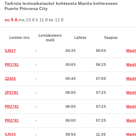
Tarkista lentoaikataulut kohteesta Manila kohteeseen
Puerto Princesa City
su 9.8.
ma 10.8.
ti 11.8.
ke 12.8.
Lentokoneen
Lennon nro.
Lähtee
Saapuu
malli
5J637
-
04:35
06:05
Manil
PR1781
-
05:05
06:25
Manil
Z2426
-
05:40
07:00
Manil
2P2781
-
06:00
07:25
Manil
PR2781
-
06:00
07:25
Manil
PR2781
-
06:00
07:25
Manil
5J635
-
09:50
11:30
Manil