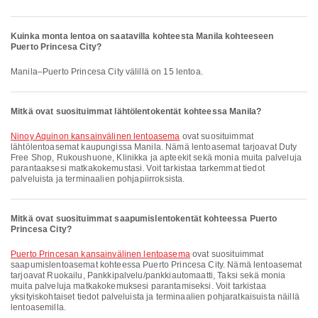
Kuinka monta lentoa on saatavilla kohteesta Manila kohteeseen
Puerto Princesa City?
Manila–Puerto Princesa City välillä on 15 lentoa.
Mitkä ovat suosituimmat lähtölentokentät kohteessa Manila?
Ninoy Aquinon kansainvälinen lentoasema
ovat suosituimmat
lähtölentoasemat kaupungissa Manila. Nämä lentoasemat tarjoavat Duty
Free Shop, Rukoushuone, Klinikka ja apteekit sekä monia muita palveluja
parantaaksesi matkakokemustasi. Voit tarkistaa tarkemmat tiedot
palveluista ja terminaalien pohjapiirroksista.
Mitkä ovat suosituimmat saapumislentokentät kohteessa Puerto
Princesa City?
Puerto Princesan kansainvälinen lentoasema
ovat suosituimmat
saapumislentoasemat kohteessa Puerto Princesa City. Nämä lentoasemat
tarjoavat Ruokailu, Pankkipalvelu/pankkiautomaatti, Taksi sekä monia
muita palveluja matkakokemuksesi parantamiseksi. Voit tarkistaa
yksityiskohtaiset tiedot palveluista ja terminaalien pohjaratkaisuista näillä
lentoasemilla.