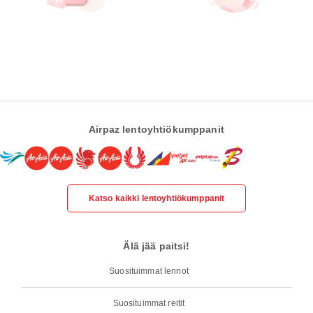
Airpaz lentoyhtiökumppanit
Katso kaikki lentoyhtiökumppanit
Älä jää paitsi!
Suosituimmat lennot
Suosituimmat reitit