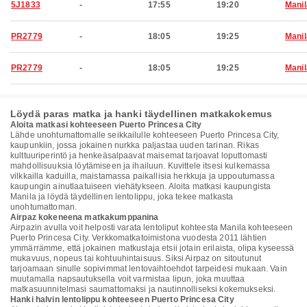
5J1833
-
17:55
19:20
Manil
PR2779
-
18:05
19:25
Manil
PR2779
-
18:05
19:25
Manil
Löydä paras matka ja hanki täydellinen matkakokemus
Aloita matkasi kohteeseen Puerto Princesa City
Lähde unohtumattomalle seikkailulle kohteeseen Puerto Princesa City,
kaupunkiin, jossa jokainen nurkka paljastaa uuden tarinan. Rikas
kulttuuriperintö ja henkeäsalpaavat maisemat tarjoavat loputtomasti
mahdollisuuksia löytämiseen ja ihailuun. Kuvittele itsesi kulkemassa
vilkkailla kaduilla, maistamassa paikallisia herkkuja ja uppoutumassa
kaupungin ainutlaatuiseen viehätykseen. Aloita matkasi kaupungista
Manila ja löydä täydellinen lentolippu, joka tekee matkasta
unohtumattoman.
Airpaz kokeneena matkakumppanina
Airpazin avulla voit helposti varata lentoliput kohteesta Manila kohteeseen
Puerto Princesa City. Verkkomatkatoimistona vuodesta 2011 lähtien
ymmärrämme, että jokainen matkustaja etsii jotain erilaista, olipa kyseessä
mukavuus, nopeus tai kohtuuhintaisuus. Siksi Airpaz on sitoutunut
tarjoamaan sinulle sopivimmat lentovaihtoehdot tarpeidesi mukaan. Vain
muutamalla napsautuksella voit varmistaa lipun, joka muuttaa
matkasuunnitelmasi saumattomaksi ja nautinnolliseksi kokemukseksi.
Hanki halvin lentolippu kohteeseen Puerto Princesa City