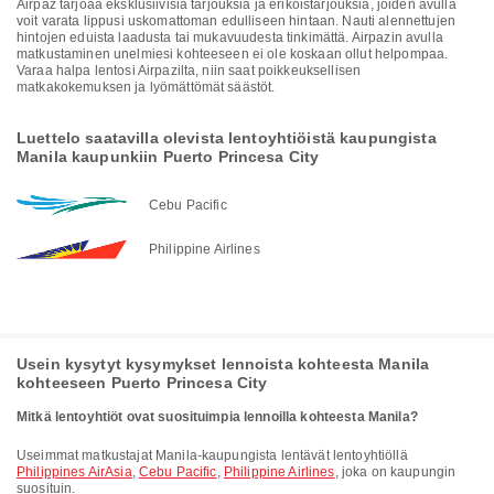
Airpaz tarjoaa eksklusiivisia tarjouksia ja erikoistarjouksia, joiden avulla
voit varata lippusi uskomattoman edulliseen hintaan. Nauti alennettujen
hintojen eduista laadusta tai mukavuudesta tinkimättä. Airpazin avulla
matkustaminen unelmiesi kohteeseen ei ole koskaan ollut helpompaa.
Varaa halpa lentosi Airpazilta, niin saat poikkeuksellisen
matkakokemuksen ja lyömättömät säästöt.
Luettelo saatavilla olevista lentoyhtiöistä kaupungista
Manila kaupunkiin Puerto Princesa City
Cebu Pacific
Philippine Airlines
Usein kysytyt kysymykset lennoista kohteesta Manila
kohteeseen Puerto Princesa City
Mitkä lentoyhtiöt ovat suosituimpia lennoilla kohteesta Manila?
Useimmat matkustajat Manila-kaupungista lentävät lentoyhtiöllä
Philippines AirAsia
,
Cebu Pacific
,
Philippine Airlines
, joka on kaupungin
suosituin.