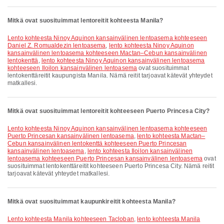
Mitkä ovat suosituimmat lentoreitit kohteesta Manila?
lento kohteesta Ninoy Aquinon kansainvälinen lentoasema kohteeseen
Daniel Z. Romualdezin lentoasema
,
lento kohteesta Ninoy Aquinon
kansainvälinen lentoasema kohteeseen Mactan–Cebun kansainvälinen
lentokenttä
,
lento kohteesta Ninoy Aquinon kansainvälinen lentoasema
kohteeseen Iloilon kansainvälinen lentoasema
ovat suosituimmat
lentokenttäreitit kaupungista Manila. Nämä reitit tarjoavat kätevät yhteydet
matkallesi.
Mitkä ovat suosituimmat lentoreitit kohteeseen Puerto Princesa City?
lento kohteesta Ninoy Aquinon kansainvälinen lentoasema kohteeseen
Puerto Princesan kansainvälinen lentoasema
,
lento kohteesta Mactan–
Cebun kansainvälinen lentokenttä kohteeseen Puerto Princesan
kansainvälinen lentoasema
,
lento kohteesta Iloilon kansainvälinen
lentoasema kohteeseen Puerto Princesan kansainvälinen lentoasema
ovat
suosituimmat lentokenttäreitit kohteeseen Puerto Princesa City. Nämä reitit
tarjoavat kätevät yhteydet matkallesi.
Mitkä ovat suosituimmat kaupunkireitit kohteesta Manila?
lento kohteesta Manila kohteeseen Tacloban
,
lento kohteesta Manila