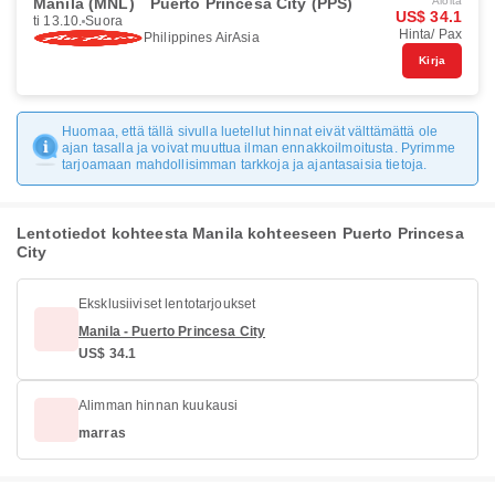
Manila (MNL)
Puerto Princesa City (PPS)
Aloita
US$ 34.1
ti 13.10.
Suora
Hinta/ Pax
Philippines AirAsia
Kirja
Huomaa, että tällä sivulla luetellut hinnat eivät välttämättä ole
ajan tasalla ja voivat muuttua ilman ennakkoilmoitusta. Pyrimme
tarjoamaan mahdollisimman tarkkoja ja ajantasaisia tietoja.
Lentotiedot kohteesta Manila kohteeseen Puerto Princesa
City
Eksklusiiviset lentotarjoukset
Manila - Puerto Princesa City
US$ 34.1
Alimman hinnan kuukausi
marras