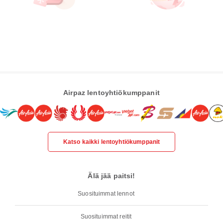
Airpaz lentoyhtiökumppanit
Katso kaikki lentoyhtiökumppanit
Älä jää paitsi!
Suosituimmat lennot
Suosituimmat reitit