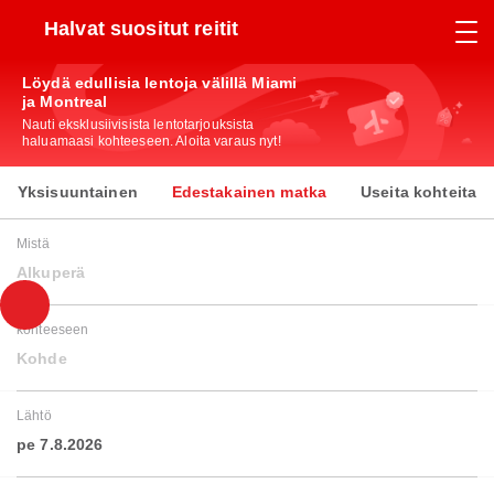
Halvat suositut reitit
Löydä edullisia lentoja välillä Miami
ja Montreal
Nauti eksklusiivisista lentotarjouksista
haluamaasi kohteeseen. Aloita varaus nyt!
Yksisuuntainen
Edestakainen matka
Useita kohteita
Mistä
Alkuperä
kohteeseen
Kohde
Lähtö
pe 7.8.2026