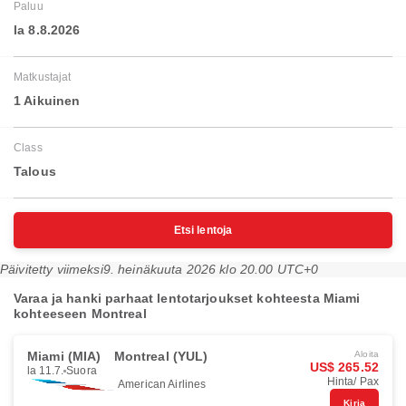
Paluu
la 8.8.2026
Matkustajat
1 Aikuinen
Class
Talous
Etsi lentoja
Päivitetty viimeksi
9. heinäkuuta 2026 klo 20.00 UTC+0
Varaa ja hanki parhaat lentotarjoukset kohteesta Miami
kohteeseen Montreal
Miami (MIA)
Montreal (YUL)
Aloita
US$ 265.52
la 11.7.
Suora
Hinta/ Pax
American Airlines
Kirja