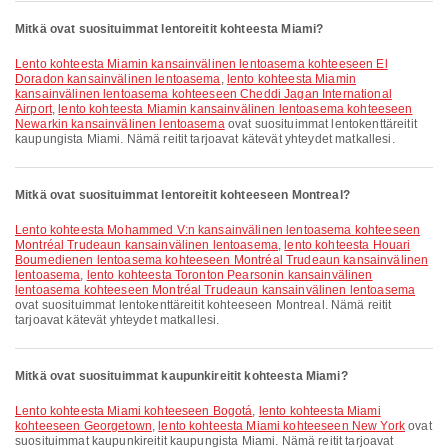
Mitkä ovat suosituimmat lentoreitit kohteesta Miami?
lento kohteesta Miamin kansainvälinen lentoasema kohteeseen El
Doradon kansainvälinen lentoasema
,
lento kohteesta Miamin
kansainvälinen lentoasema kohteeseen Cheddi Jagan International
Airport
,
lento kohteesta Miamin kansainvälinen lentoasema kohteeseen
Newarkin kansainvälinen lentoasema
ovat suosituimmat lentokenttäreitit
kaupungista Miami. Nämä reitit tarjoavat kätevät yhteydet matkallesi.
Mitkä ovat suosituimmat lentoreitit kohteeseen Montreal?
lento kohteesta Mohammed V:n kansainvälinen lentoasema kohteeseen
Montréal Trudeaun kansainvälinen lentoasema
,
lento kohteesta Houari
Boumedienen lentoasema kohteeseen Montréal Trudeaun kansainvälinen
lentoasema
,
lento kohteesta Toronton Pearsonin kansainvälinen
lentoasema kohteeseen Montréal Trudeaun kansainvälinen lentoasema
ovat suosituimmat lentokenttäreitit kohteeseen Montreal. Nämä reitit
tarjoavat kätevät yhteydet matkallesi.
Mitkä ovat suosituimmat kaupunkireitit kohteesta Miami?
lento kohteesta Miami kohteeseen Bogotá
,
lento kohteesta Miami
kohteeseen Georgetown
,
lento kohteesta Miami kohteeseen New York
ovat
suosituimmat kaupunkireitit kaupungista Miami. Nämä reitit tarjoavat