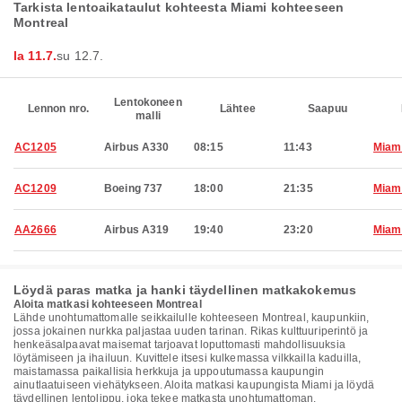
Tarkista lentoaikataulut kohteesta Miami kohteeseen
Montreal
la 11.7.
su 12.7.
Lentokoneen
Lennon nro.
Lähtee
Saapuu
malli
AC1205
Airbus A330
08:15
11:43
Miam
AC1209
Boeing 737
18:00
21:35
Miam
AA2666
Airbus A319
19:40
23:20
Miam
Löydä paras matka ja hanki täydellinen matkakokemus
Aloita matkasi kohteeseen Montreal
Lähde unohtumattomalle seikkailulle kohteeseen Montreal, kaupunkiin,
jossa jokainen nurkka paljastaa uuden tarinan. Rikas kulttuuriperintö ja
henkeäsalpaavat maisemat tarjoavat loputtomasti mahdollisuuksia
löytämiseen ja ihailuun. Kuvittele itsesi kulkemassa vilkkailla kaduilla,
maistamassa paikallisia herkkuja ja uppoutumassa kaupungin
ainutlaatuiseen viehätykseen. Aloita matkasi kaupungista Miami ja löydä
täydellinen lentolippu, joka tekee matkasta unohtumattoman.