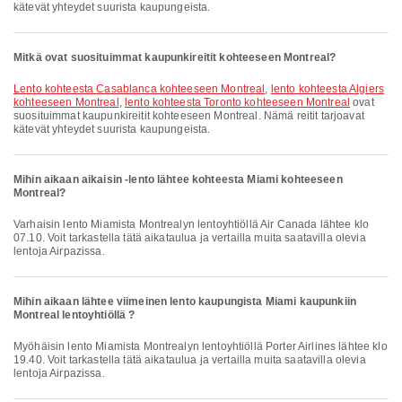
kätevät yhteydet suurista kaupungeista.
Mitkä ovat suosituimmat kaupunkireitit kohteeseen Montreal?
lento kohteesta Casablanca kohteeseen Montreal
,
lento kohteesta Algiers
kohteeseen Montreal
,
lento kohteesta Toronto kohteeseen Montreal
ovat
suosituimmat kaupunkireitit kohteeseen Montreal. Nämä reitit tarjoavat
kätevät yhteydet suurista kaupungeista.
Mihin aikaan aikaisin -lento lähtee kohteesta Miami kohteeseen
Montreal?
Varhaisin lento Miamista Montrealyn lentoyhtiöllä Air Canada lähtee klo
07.10. Voit tarkastella tätä aikataulua ja vertailla muita saatavilla olevia
lentoja Airpazissa.
Mihin aikaan lähtee viimeinen lento kaupungista Miami kaupunkiin
Montreal lentoyhtiöllä ?
Myöhäisin lento Miamista Montrealyn lentoyhtiöllä Porter Airlines lähtee klo
19.40. Voit tarkastella tätä aikataulua ja vertailla muita saatavilla olevia
lentoja Airpazissa.