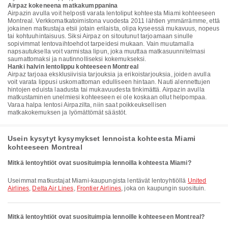
Airpaz kokeneena matkakumppanina
Airpazin avulla voit helposti varata lentoliput kohteesta Miami kohteeseen
Montreal. Verkkomatkatoimistona vuodesta 2011 lähtien ymmärrämme, että
jokainen matkustaja etsii jotain erilaista, olipa kyseessä mukavuus, nopeus
tai kohtuuhintaisuus. Siksi Airpaz on sitoutunut tarjoamaan sinulle
sopivimmat lentovaihtoehdot tarpeidesi mukaan. Vain muutamalla
napsautuksella voit varmistaa lipun, joka muuttaa matkasuunnitelmasi
saumattomaksi ja nautinnolliseksi kokemukseksi.
Hanki halvin lentolippu kohteeseen Montreal
Airpaz tarjoaa eksklusiivisia tarjouksia ja erikoistarjouksia, joiden avulla
voit varata lippusi uskomattoman edulliseen hintaan. Nauti alennettujen
hintojen eduista laadusta tai mukavuudesta tinkimättä. Airpazin avulla
matkustaminen unelmiesi kohteeseen ei ole koskaan ollut helpompaa.
Varaa halpa lentosi Airpazilta, niin saat poikkeuksellisen
matkakokemuksen ja lyömättömät säästöt.
Usein kysytyt kysymykset lennoista kohteesta Miami
kohteeseen Montreal
Mitkä lentoyhtiöt ovat suosituimpia lennoilla kohteesta Miami?
Useimmat matkustajat Miami-kaupungista lentävät lentoyhtiöllä
United
Airlines
,
Delta Air Lines
,
Frontier Airlines
, joka on kaupungin suosituin.
Mitkä lentoyhtiöt ovat suosituimpia lennoille kohteeseen Montreal?