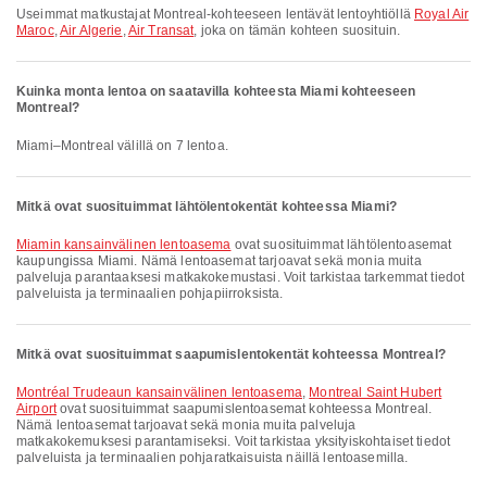
Useimmat matkustajat Montreal-kohteeseen lentävät lentoyhtiöllä
Royal Air
Maroc
,
Air Algerie
,
Air Transat
, joka on tämän kohteen suosituin.
Kuinka monta lentoa on saatavilla kohteesta Miami kohteeseen
Montreal?
Miami–Montreal välillä on 7 lentoa.
Mitkä ovat suosituimmat lähtölentokentät kohteessa Miami?
Miamin kansainvälinen lentoasema
ovat suosituimmat lähtölentoasemat
kaupungissa Miami. Nämä lentoasemat tarjoavat sekä monia muita
palveluja parantaaksesi matkakokemustasi. Voit tarkistaa tarkemmat tiedot
palveluista ja terminaalien pohjapiirroksista.
Mitkä ovat suosituimmat saapumislentokentät kohteessa Montreal?
Montréal Trudeaun kansainvälinen lentoasema
,
Montreal Saint Hubert
Airport
ovat suosituimmat saapumislentoasemat kohteessa Montreal.
Nämä lentoasemat tarjoavat sekä monia muita palveluja
matkakokemuksesi parantamiseksi. Voit tarkistaa yksityiskohtaiset tiedot
palveluista ja terminaalien pohjaratkaisuista näillä lentoasemilla.